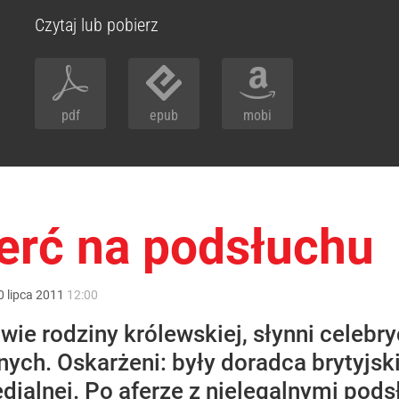
Czytaj lub pobierz
pdf
epub
mobi
ierć na podsłuchu
0
lipca
2011
12:00
e rodziny królewskiej, słynni celebryc
ych. Oskarżeni: były doradca brytyjsk
dialnej. Po aferze z nielegalnymi pod