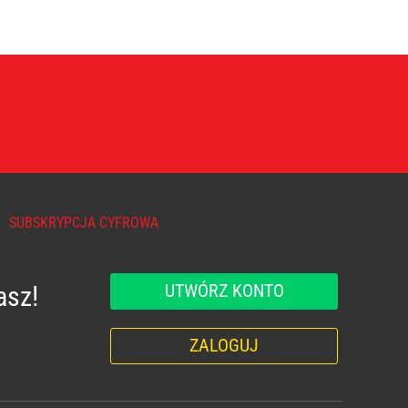
SUBSKRYPCJA CYFROWA
UTWÓRZ KONTO
asz!
ZALOGUJ