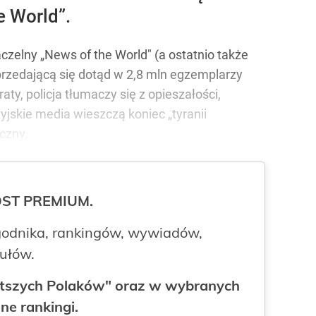
e World”.
czelny „News of the World" (a ostatnio także
rzedającą się dotąd w 2,8 mln egzemplarzy
raty, policja tłumaczy się z opieszałości,
tyjskie media wieszczą koniec „tyranii
czny.
ROST PREMIUM.
odnika, rankingów, wywiadów,
kułów.
gatszych Polaków" oraz w wybranych
ne rankingi.