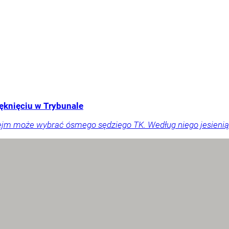
ęknięciu w Trybunale
ejm może wybrać ósmego sędziego TK. Według niego jesienią