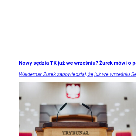
Nowy sędzia TK już we wrześniu? Żurek mówi o p
Waldemar Żurek zapowiedział, że już we wrześniu S