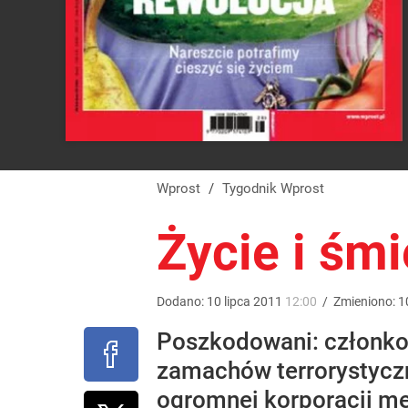
Wprost
/
Tygodnik Wprost
Życie i śm
Dodano:
10
lipca
2011
12:00
/
Zmieniono:
1
Poszkodowani: członkowi
zamachów terrorystyczn
ogromnej korporacji me