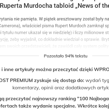
Ruperta Murdocha tabloid „News of th
ytania nie pamięta. W piątek aresztowany został były na
amerona), właściciel pisma Rupert Murdoch zamknął sp
ii tytułu numer ukazał się w niedzielę) i liczy milionowe st
cję, żeby wyjaśnił, co dokładnie wiedział o sprawie. Bry
m swoich przedstawicieli, że zawiódł cały system polity
Pozostało 94% tekstu
 i inne artykuły można przeczytać dzięki WP
OST PREMIUM zyskuje się dostęp do:
wydań tyg
komentarzy, opinii oraz dodatkowych arty
ogą przeczytać najnowszy ranking "100 Najbo
fertach także wydanie specjalne. Wkrótce kolej