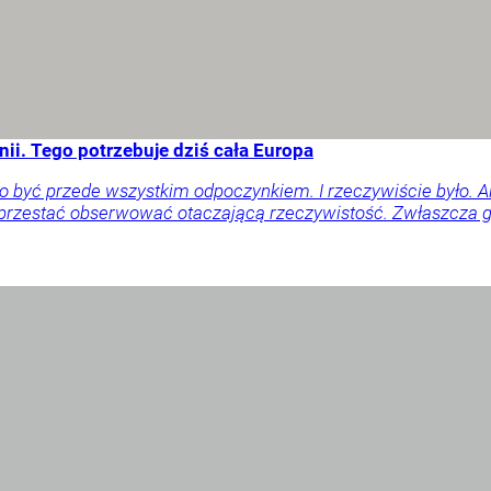
ii. Tego potrzebuje dziś cała Europa
o być przede wszystkim odpoczynkiem. I rzeczywiście było. 
 przestać obserwować otaczającą rzeczywistość. Zwłaszcza gd