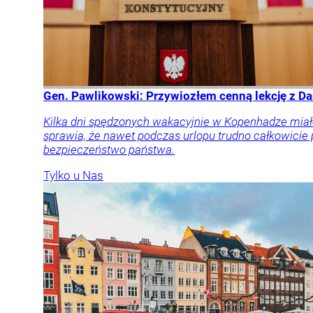
Gen. Pawlikowski: Przywiozłem cenną lekcję z Dan
Kilka dni spędzonych wakacyjnie w Kopenhadze miał
sprawia, że nawet podczas urlopu trudno całkowicie
bezpieczeństwo państwa.
Tylko u Nas