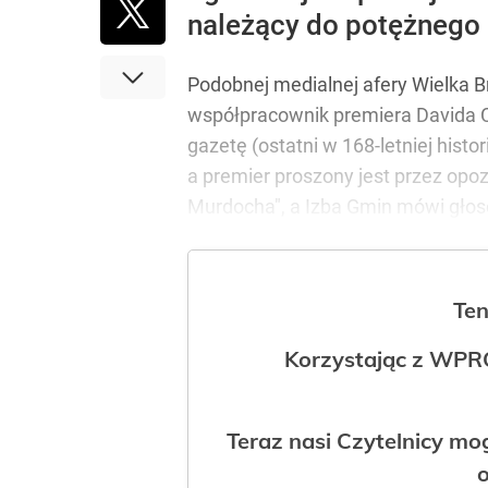
należący do potężnego 
Podobnej medialnej afery Wielka Br
współpracownik premiera Davida C
gazetę (ostatni w 168-letniej histor
a premier proszony jest przez opozy
Murdocha", a Izba Gmin mówi głose
Ten
Korzystając z WPR
Teraz nasi Czytelnicy m
o