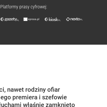
Platformy prasy cyfrowej:
i, nawet rodziny ofiar
iego premiera i szefowie
słuchami właśnie zamknięto