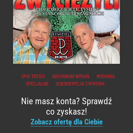
SPIS TREŚCI
ARCHIWUM WYDAŃ
WYDANIA
SPECJALNE
SUBSKRYPCJA CYFROWA
Nie masz konta? Sprawdź
co zyskasz!
Zobacz ofertę dla Ciebie