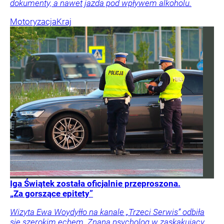
dokumenty, a nawet jazda pod wpływem alkoholu.
Motoryzacja
Kraj
Iga Świątek została oficjalnie przeproszona.
„Za gorszące epitety”
Wizyta Ewa Woydyłło na kanale „Trzeci Serwis” odbiła
się szerokim echem. Znana psycholog w zaskakujący