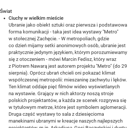
Świat
Ciuchy w wielkim mieście
Ubranie jako obiekt sztuki oraz pierwsza i podstawowa
forma komunikacji - taka jest idea wystawy "Metro"
w stołecznej Zachęcie. - W metropoliach, gdzie
co dzień mijamy setki anonimowych osób, ubranie jest
praktycznie jedynym językiem, którym porozumiewamy
się z otoczeniem - mówi Marcin Fedisz, który wraz
z Piotrem Nawarą jest autorem projektu "Metro" (do 29
sierpnia). Oprócz ubrań chcieli oni pokazać klimat
współczesnej metropolii: mieszaninę zachwytu i lęków.
Ten klimat oddaje pięć filmów wideo wyświetlanych
na wystawie. Grający w nich aktorzy noszą stroje
polskich projektantów, a każda ze scenek rozgrywa się
w tytułowym metrze, które jest symbolem aglomeracji.
Druga część wystawy to sala z dziesięcioma
manekinami ubranymi w kreacje naszych najlepszych
projektantów, m.in. Arkadiusa, Gosi Baczyńskiej i duetu