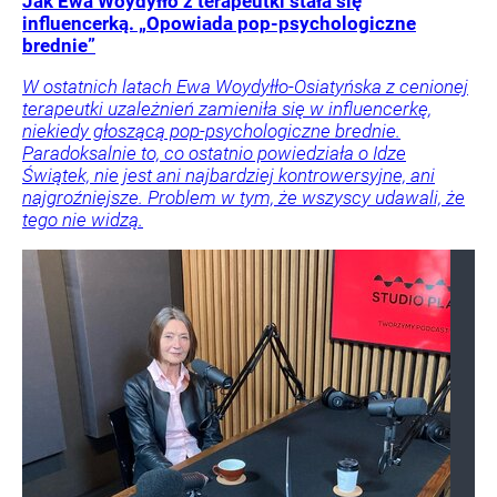
Jak Ewa Woydyłło z terapeutki stała się
influencerką. „Opowiada pop-psychologiczne
brednie”
W ostatnich latach Ewa Woydyłło-Osiatyńska z cenionej
terapeutki uzależnień zamieniła się w influencerkę,
niekiedy głoszącą pop-psychologiczne brednie.
Paradoksalnie to, co ostatnio powiedziała o Idze
Świątek, nie jest ani najbardziej kontrowersyjne, ani
najgroźniejsze. Problem w tym, że wszyscy udawali, że
tego nie widzą.