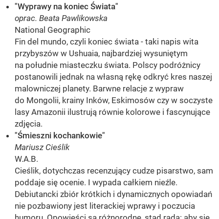
"Wyprawy na koniec Świata"
oprac. Beata Pawlikowska
National Geographic
Fin del mundo, czyli koniec świata - taki napis wita
przybyszów w Ushuaia, najbardziej wysuniętym
na południe miasteczku świata. Polscy podróżnicy
postanowili jednak na własną rękę odkryć kres naszej
malowniczej planety. Barwne relacje z wypraw
do Mongolii, krainy Inków, Eskimosów czy w soczyste
lasy Amazonii ilustrują równie kolorowe i fascynujące
zdjęcia.
"Śmieszni kochankowie"
Mariusz Cieślik
W.A.B.
Cieślik, dotychczas recenzujący cudze pisarstwo, sam
poddaje się ocenie. I wypada całkiem nieźle.
Debiutancki zbiór krótkich i dynamicznych opowiadań
nie pozbawiony jest literackiej wprawy i poczucia
humoru. Opowieści są różnorodne, stąd rada: aby się