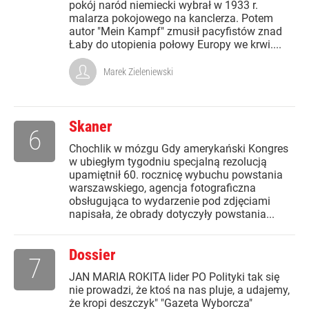
pokój naród niemiecki wybrał w 1933 r.
malarza pokojowego na kanclerza. Potem
autor "Mein Kampf" zmusił pacyfistów znad
Łaby do utopienia połowy Europy we krwi....
Marek Zieleniewski
Skaner
6
Chochlik w mózgu Gdy amerykański Kongres
w ubiegłym tygodniu specjalną rezolucją
upamiętnił 60. rocznicę wybuchu powstania
warszawskiego, agencja fotograficzna
obsługująca to wydarzenie pod zdjęciami
napisała, że obrady dotyczyły powstania...
Dossier
7
JAN MARIA ROKITA lider PO Polityki tak się
nie prowadzi, że ktoś na nas pluje, a udajemy,
że kropi deszczyk" "Gazeta Wyborcza"