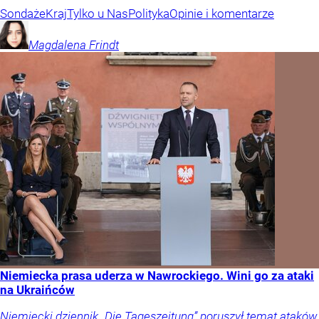
Sondaże
Kraj
Tylko u Nas
Polityka
Opinie i komentarze
Magdalena
Frindt
Niemiecka prasa uderza w Nawrockiego. Wini go za ataki
na Ukraińców
Niemiecki dziennik „Die Tageszeitung” poruszył temat ataków