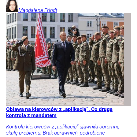
Magdalena
Frindt
Obława na kierowców z „aplikacją”. Co druga
kontrola z mandatem
Kontrola kierowców z „aplikacją” ujawniła ogromną
skalę problemu. Brak uprawnień, podrobione