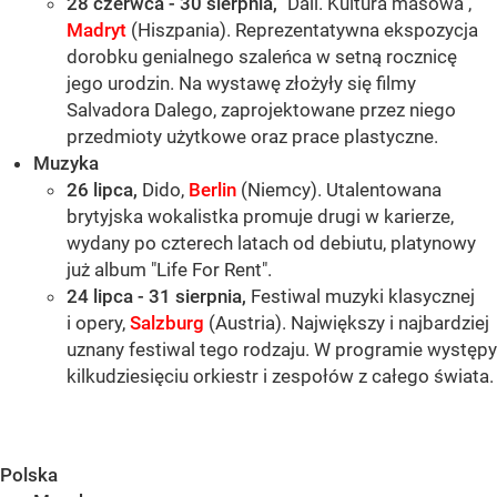
28 czerwca - 30 sierpnia,
"Dali. Kultura masowa",
Madryt
(Hiszpania). Reprezentatywna ekspozycja
dorobku genialnego szaleńca w setną rocznicę
jego urodzin. Na wystawę złożyły się filmy
Salvadora Dalego, zaprojektowane przez niego
przedmioty użytkowe oraz prace plastyczne.
Muzyka
26 lipca,
Dido,
Berlin
(Niemcy). Utalentowana
brytyjska wokalistka promuje drugi w karierze,
wydany po czterech latach od debiutu, platynowy
już album "Life For Rent".
24 lipca - 31 sierpnia,
Festiwal muzyki klasycznej
i opery,
Salzburg
(Austria). Największy i najbardziej
uznany festiwal tego rodzaju. W programie występy
kilkudziesięciu orkiestr i zespołów z całego świata.
Polska