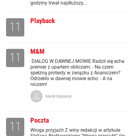
godziny trwał najdłuższy...
Playback
11
M&M
11
DIALOG W DAWNEJ MOWIE Radził się echa
premier z upartem obliczem: - Na czem
spełzną protesty w związku z Ananiczem?
Odrzekło w dawnej mowie echo: - A na
niczem!
Marek Majewski
Poczta
11
Wroga przyjażń Z winy redakcji w artykule
Stefana Bratkowskiego "Wroga przyjaźń" (nr