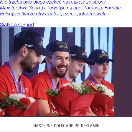
Nie trzeba było długo czekać na reakcję ze strony
Ministerstwa Sportu i Turystyki na apel Tomasza Fornala.
Polscy siatkarze otrzymali to, czego potrzebowali.
Siatkówka
Sport