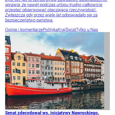
sprawia, że nawet podczas urlopu trudno całkowicie
przestać obserwować otaczającą rzeczywistość.
Zwłaszcza gdy przez wiele lat odpowiadało się za
bezpieczeństwo państwa.
Opinie i komentarze
Polityka
Kraj
Świat
Tylko u Nas
Senat zdecydował ws. inicjatywy Nawrockiego.