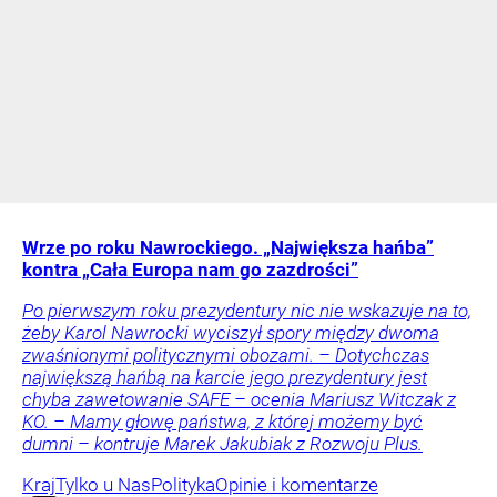
Wrze po roku Nawrockiego. „Największa hańba”
kontra „Cała Europa nam go zazdrości”
Po pierwszym roku prezydentury nic nie wskazuje na to,
żeby Karol Nawrocki wyciszył spory między dwoma
zwaśnionymi politycznymi obozami. – Dotychczas
największą hańbą na karcie jego prezydentury jest
chyba zawetowanie SAFE – ocenia Mariusz Witczak z
KO. – Mamy głowę państwa, z której możemy być
dumni – kontruje Marek Jakubiak z Rozwoju Plus.
Kraj
Tylko u Nas
Polityka
Opinie i komentarze