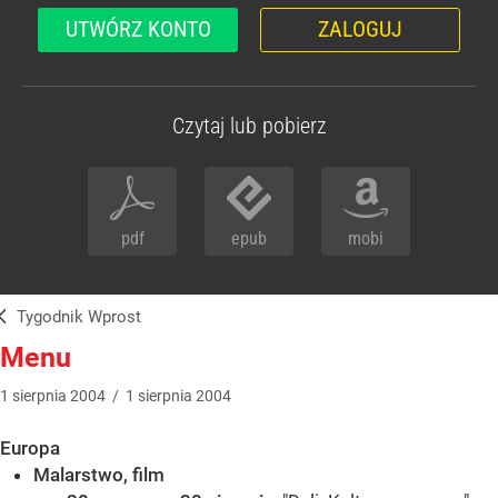
UTWÓRZ KONTO
ZALOGUJ
Czytaj lub pobierz
pdf
epub
mobi
Tygodnik Wprost
Menu
1
sierpnia
2004
/
1
sierpnia
2004
Europa
Malarstwo, film