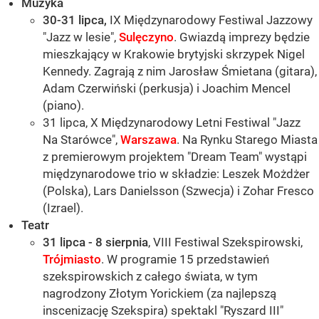
Muzyka
30-31 lipca,
IX Międzynarodowy Festiwal Jazzowy
"Jazz w lesie",
Sulęczyno
. Gwiazdą imprezy będzie
mieszkający w Krakowie brytyjski skrzypek Nigel
Kennedy. Zagrają z nim Jarosław Śmietana (gitara),
Adam Czerwiński (perkusja) i Joachim Mencel
(piano).
31 lipca, X Międzynarodowy Letni Festiwal "Jazz
Na Starówce",
Warszawa
. Na Rynku Starego Miasta
z premierowym projektem "Dream Team" wystąpi
międzynarodowe trio w składzie: Leszek Możdżer
(Polska), Lars Danielsson (Szwecja) i Zohar Fresco
(Izrael).
Teatr
31 lipca - 8 sierpnia
, VIII Festiwal Szekspirowski,
Trójmiasto
. W programie 15 przedstawień
szekspirowskich z całego świata, w tym
nagrodzony Złotym Yorickiem (za najlepszą
inscenizację Szekspira) spektakl "Ryszard III"