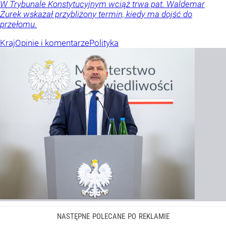
W Trybunale Konstytucyjnym wciąż trwa pat. Waldemar
Żurek wskazał przybliżony termin, kiedy ma dojść do
przełomu.
Kraj
Opinie i komentarze
Polityka