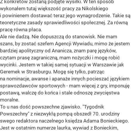
Z konkretów zostaną podjęte wysiłki. W ten sposób
wykonałem tutaj większość pracy za Nikolskiego
i powinienem dostawać teraz jego wynagrodzenie. Takie są
teoretyczne zasady sprawiedliwości społecznej. Za równą
pracę równa płaca.
Ale nie dadzą. Nie dopuszczą do stanowisk. Nie mam
szans, by zostać szefem Agencji Wywiadu, mimo że jestem
bardziej apolityczny od Ananicza, znam parę języków,
czytam prasę zagraniczną, mam nożyczki i mogę robić
wycinki. Jestem w takiej samej sytuacji w Warszawie jak
Geremek w Strasburgu. Mogę się tylko, patrząc
na nominacje, awanse i apanaże innych pocieszać językiem
sprawozdawców sportowych - mam więcej z gry, imponuję
postawą, walczę do końca i stale odnoszę zwycięstwa
moralne.
To u nas dość powszechne zjawisko. "Tygodnik
Powszechny" z niezwykłą pompą obszedł 70. urodziny
swego redaktora naczelnego księdza Adama Bonieckiego.
Jest w ostatnim numerze laurka, wywiad z Bonieckim,