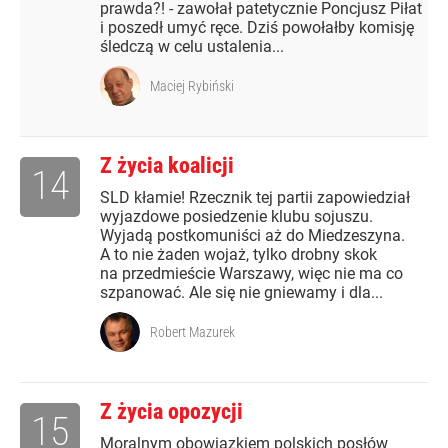
prawda?! - zawołał patetycznie Poncjusz Piłat
i poszedł umyć ręce. Dziś powołałby komisję
śledczą w celu ustalenia...
Maciej Rybiński
Z życia koalicji
14
SLD kłamie! Rzecznik tej partii zapowiedział
wyjazdowe posiedzenie klubu sojuszu.
Wyjadą postkomuniści aż do Miedzeszyna.
A to nie żaden wojaż, tylko drobny skok
na przedmieście Warszawy, więc nie ma co
szpanować. Ale się nie gniewamy i dla...
Robert Mazurek
Z życia opozycji
15
Moralnym obowiązkiem polskich posłów