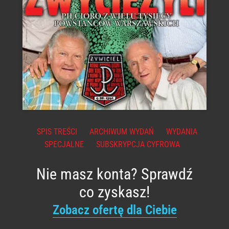
SPIS TREŚCI
ARCHIWUM WYDAŃ
WYDANIA
SPECJALNE
SUBSKRYPCJA CYFROWA
Nie masz konta? Sprawdź
co zyskasz!
Zobacz ofertę dla Ciebie