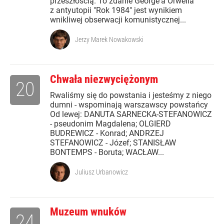
przeszłością. To zdanie George'a Orwella
z antyutopii "Rok 1984" jest wynikiem
wnikliwej obserwacji komunistycznej...
Jerzy Marek Nowakowski
Chwała niezwyciężonym
20
Rwaliśmy się do powstania i jesteśmy z niego
dumni - wspominają warszawscy powstańcy
Od lewej: DANUTA SARNECKA-STEFANOWICZ
- pseudonim Magdalena; OLGIERD
BUDREWICZ - Konrad; ANDRZEJ
STEFANOWICZ - Józef; STANISŁAW
BONTEMPS - Boruta; WACŁAW...
Juliusz Urbanowicz
Muzeum wnuków
24