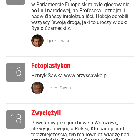
w Parlamencie Europejskim było głosowanie
po linii narodowej, na Profesora - oznajmili
nadwiślańscy intelektualiści. I lekcje odrobili
wszyscy (swoją drogą, jaki to uroczy widok:
Rysio Czarnecki z...
Igor Zalewski
Fotoplastykon
16
Henryk Sawka www.przyssawka.pl
Henryk Sawka
Zwyciężyli
18
Powstańcy przegrali bitwę o Warszawę,
ale wygrali wojnę o Polskę Kto panuje nad
teraźniejszością, ten ma również władzę nad