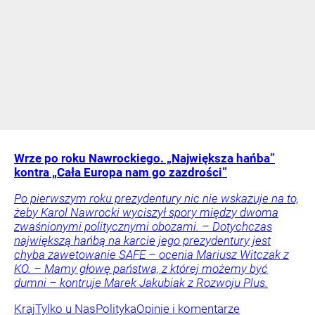
Wrze po roku Nawrockiego. „Największa hańba”
kontra „Cała Europa nam go zazdrości”
Po pierwszym roku prezydentury nic nie wskazuje na to,
żeby Karol Nawrocki wyciszył spory między dwoma
zwaśnionymi politycznymi obozami. – Dotychczas
największą hańbą na karcie jego prezydentury jest
chyba zawetowanie SAFE – ocenia Mariusz Witczak z
KO. – Mamy głowę państwa, z której możemy być
dumni – kontruje Marek Jakubiak z Rozwoju Plus.
Kraj
Tylko u Nas
Polityka
Opinie i komentarze