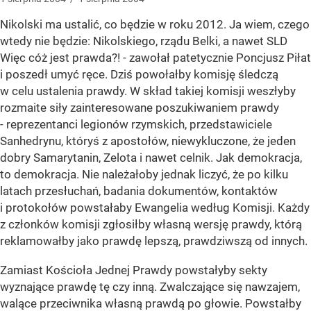
Nikolski ma ustalić, co będzie w roku 2012. Ja wiem, czego
wtedy nie będzie: Nikolskiego, rządu Belki, a nawet SLD
Więc cóż jest prawda?! - zawołał patetycznie Poncjusz Piłat
i poszedł umyć ręce. Dziś powołałby komisję śledczą
w celu ustalenia prawdy. W skład takiej komisji weszłyby
rozmaite siły zainteresowane poszukiwaniem prawdy
- reprezentanci legionów rzymskich, przedstawiciele
Sanhedrynu, któryś z apostołów, niewykluczone, że jeden
dobry Samarytanin, Zelota i nawet celnik. Jak demokracja,
to demokracja. Nie należałoby jednak liczyć, że po kilku
latach przesłuchań, badania dokumentów, kontaktów
i protokołów powstałaby Ewangelia według Komisji. Każdy
z członków komisji zgłosiłby własną wersję prawdy, którą
reklamowałby jako prawdę lepszą, prawdziwszą od innych.
Zamiast Kościoła Jednej Prawdy powstałyby sekty
wyznające prawdę tę czy inną. Zwalczające się nawzajem,
walące przeciwnika własną prawdą po głowie. Powstałby