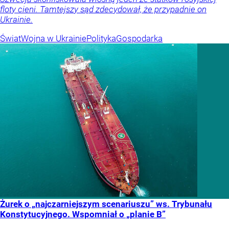
floty cieni. Tamtejszy sąd zdecydował, że przypadnie on
Ukrainie.
Świat
Wojna w Ukrainie
Polityka
Gospodarka
Żurek o „najczarniejszym scenariuszu” ws. Trybunału
Konstytucyjnego. Wspomniał o „planie B”