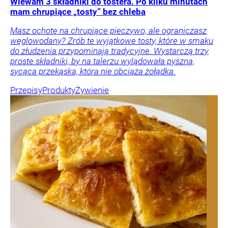
Wlewam 3 składniki do tostera. Po kilku minutach
mam chrupiące „tosty” bez chleba
Masz ochotę na chrupiące pieczywo, ale ograniczasz
węglowodany? Zrób te wyjątkowe tosty, które w smaku
do złudzenia przypominają tradycyjne. Wystarczą trzy
proste składniki, by na talerzu wylądowała pyszna,
sycąca przekąska, która nie obciąża żołądka.
Przepisy
Produkty
Żywienie