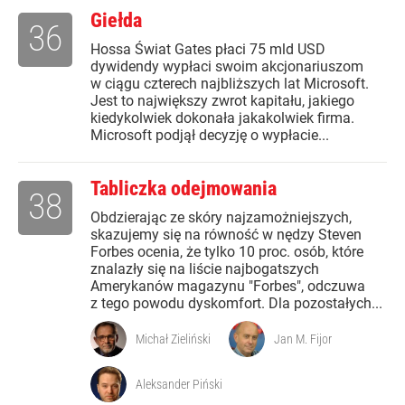
Giełda
36
Hossa Świat Gates płaci 75 mld USD
dywidendy wypłaci swoim akcjonariuszom
w ciągu czterech najbliższych lat Microsoft.
Jest to największy zwrot kapitału, jakiego
kiedykolwiek dokonała jakakolwiek firma.
Microsoft podjął decyzję o wypłacie...
Tabliczka odejmowania
38
Obdzierając ze skóry najzamożniejszych,
skazujemy się na równość w nędzy Steven
Forbes ocenia, że tylko 10 proc. osób, które
znalazły się na liście najbogatszych
Amerykanów magazynu "Forbes", odczuwa
z tego powodu dyskomfort. Dla pozostałych...
Michał Zieliński
Jan M. Fijor
Aleksander Piński