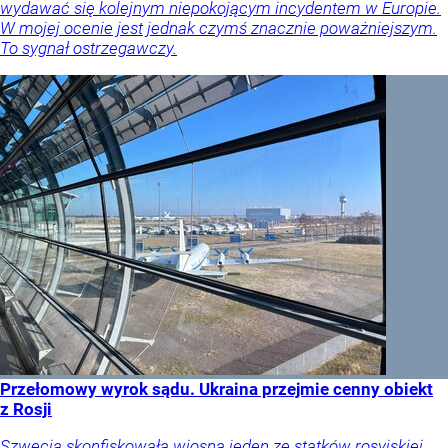
wydawać się kolejnym niepokojącym incydentem w Europie.
W mojej ocenie jest jednak czymś znacznie poważniejszym.
To sygnał ostrzegawczy.
Przełomowy wyrok sądu. Ukraina przejmie cenny obiekt
z Rosji
Szwecja skonfiskowała wiosną jeden ze statków rosyjskiej