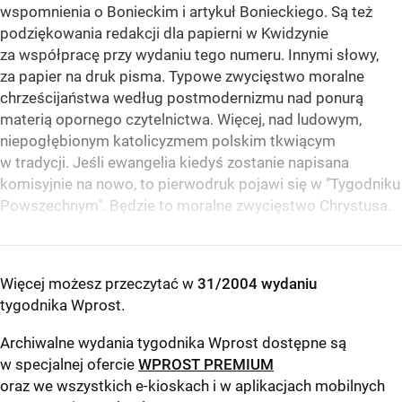
wspomnienia o Bonieckim i artykuł Bonieckiego. Są też
podziękowania redakcji dla papierni w Kwidzynie
za współpracę przy wydaniu tego numeru. Innymi słowy,
za papier na druk pisma. Typowe zwycięstwo moralne
chrześcijaństwa według postmodernizmu nad ponurą
materią opornego czytelnictwa. Więcej, nad ludowym,
niepogłębionym katolicyzmem polskim tkwiącym
w tradycji. Jeśli ewangelia kiedyś zostanie napisana
komisyjnie na nowo, to pierwodruk pojawi się w "Tygodniku
Powszechnym". Będzie to moralne zwycięstwo Chrystusa.
Więcej możesz przeczytać w
31/2004 wydaniu
tygodnika Wprost
.
Archiwalne wydania tygodnika Wprost dostępne są
w specjalnej ofercie
WPROST PREMIUM
oraz we wszystkich e-kioskach i w aplikacjach mobilnych