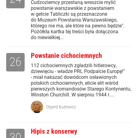
Cudzoziemcy przestaną wreszcie mylić
powstanie warszawskie z powstaniem
w getcie Tabliczki są przeznaczone
do Muzeum Powstania Warszawskiego,
którego nie ma, ale które na pewno będzie".
Pożółkła kartka tej treści była dołączona
do niewielkiej...
Powstanie cichociemnych
26
112 cichociemnych zgładzili hitlerowcy,
dziewięciu - władze PRL Podpalcie Europę!"
- miał nakazać dowódcom osławionych
polskich cichociemnych, elicie elit wśród
pierwszych komandosów Starego Kontynentu,
Winston Churchill. W sierpniu 1944 r....
Olgierd Budrewicz
Hipis z konserwy
30