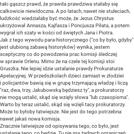
taki gąszcz prawd, że prawda prawdziwa stałaby się
całkowicie niewidoczna. A po latach, nawet nie stuleciach,
ludzkość wiedziałaby być może, że Jezus Chrystus
ukrzyżował Annasza, Kajfasza i Poncjusza Piłata, a potem
wygrał ich szaty w kości od świętych Jana i Piotra.
Jak z tego wywodu para-historycznego ("co by było, gdyby"
jest ulubioną zabawą historyków) wynika, jestem
sceptyczny co do powodzenia prac komisji śledczej
w sprawie Orlenu. Mimo że na czele tej komisji stoi
Gruszka. Nie lepiej idzie ustalanie prawdy Prokuraturze
Apelacyjnej. W przedszkolach dzieci zamiast w złodziei
i policjantów bawią się w grupę trzymającą władzę i liczą
"raz, dwa, trzy, Jakubowską będziesz ty", a prokuratorzy
nie mogą ustalić, skąd się wzięły słowa "lub czasopisma".
Warto by teraz ustalić, skąd się wzięli tacy prokuratorzy.
Może to byłoby łatwiejsze. Nie jest do tego potrzebna
nawet jakaś nowa komisja.
Znacznie łatwiejsze od opisywania tego, co było, jest
ustalanie tego, co będzie. Tu nie ma żadnych ograniczeń.