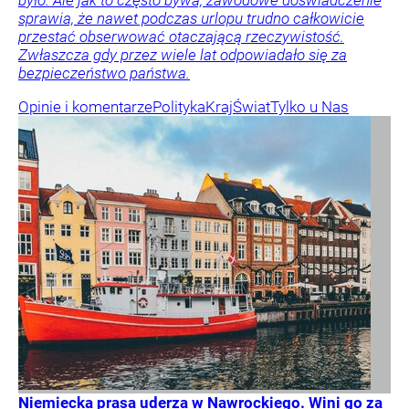
było. Ale jak to często bywa, zawodowe doświadczenie
sprawia, że nawet podczas urlopu trudno całkowicie
przestać obserwować otaczającą rzeczywistość.
Zwłaszcza gdy przez wiele lat odpowiadało się za
bezpieczeństwo państwa.
Opinie i komentarze
Polityka
Kraj
Świat
Tylko u Nas
Niemiecka prasa uderza w Nawrockiego. Wini go za