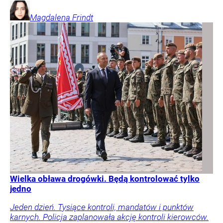
Magdalena
Frindt
Wielka obława drogówki. Będą kontrolować tylko
jedno
Jeden dzień. Tysiące kontroli, mandatów i punktów
karnych. Policja zaplanowała akcję kontroli kierowców.