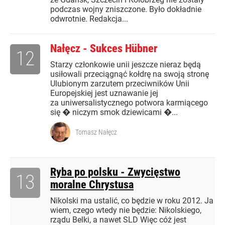
podczas wojny zniszczone. Było dokładnie
odwrotnie. Redakcja...
Nałęcz - Sukces Hübner
12
Starzy członkowie unii jeszcze nieraz będą
usiłowali przeciągnąć kołdrę na swoją stronę
Ulubionym zarzutem przeciwników Unii
Europejskiej jest uznawanie jej
za uniwersalistycznego potwora karmiącego
się � niczym smok dziewicami �...
Tomasz Nałęcz
Ryba po polsku - Zwycięstwo
13
moralne Chrystusa
Nikolski ma ustalić, co będzie w roku 2012. Ja
wiem, czego wtedy nie będzie: Nikolskiego,
rządu Belki, a nawet SLD Więc cóż jest