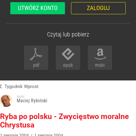
UTWÓRZ KONTO
ZALOGUJ
Czytaj lub pobierz
pdf
epub
mobi
Tygodnik Wprost
Autor:
Maciej Rybiński
Ryba po polsku - Zwycięstwo moralne
Chrystusa
1
sierpnia
2004
/
1
sierpnia
2004