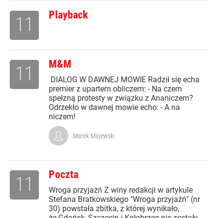
Playback
11
M&M
11
DIALOG W DAWNEJ MOWIE Radził się echa
premier z upartem obliczem: - Na czem
spełzną protesty w związku z Ananiczem?
Odrzekło w dawnej mowie echo: - A na
niczem!
Marek Majewski
Poczta
11
Wroga przyjażń Z winy redakcji w artykule
Stefana Bratkowskiego "Wroga przyjaźń" (nr
30) powstała zbitka, z której wynikało,
że Gdańsk, Szczecin i Kołobrzeg nie zostały