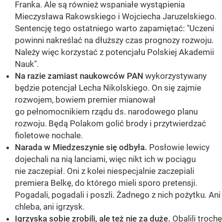
Franka. Ale są również wspaniałe wystąpienia
Mieczysława Rakowskiego i Wojciecha Jaruzelskiego.
Sentencję tego ostatniego warto zapamiętać: "Uczeni
powinni nakreślać na dłuższy czas prognozy rozwoju.
Należy więc korzystać z potencjału Polskiej Akademii
Nauk".
Na razie zamiast naukowców PAN
wykorzystywany
będzie potencjał Lecha Nikolskiego. On się zajmie
rozwojem, bowiem premier mianował
go pełnomocnikiem rządu ds. narodowego planu
rozwoju. Będą Polakom golić brody i przytwierdzać
fioletowe nochale.
Narada w Miedzeszynie się odbyła.
Posłowie lewicy
dojechali na nią lanciami, więc nikt ich w pociągu
nie zaczepiał. Oni z kolei niespecjalnie zaczepiali
premiera Belkę, do którego mieli sporo pretensji.
Pogadali, pogadali i poszli. Żadnego z nich pożytku. Ani
chleba, ani igrzysk.
Igrzyska sobie zrobili, ale też nie za duże.
Obalili trochę