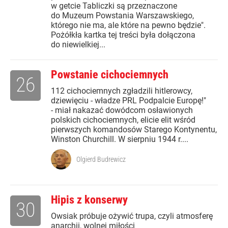
w getcie Tabliczki są przeznaczone
do Muzeum Powstania Warszawskiego,
którego nie ma, ale które na pewno będzie".
Pożółkła kartka tej treści była dołączona
do niewielkiej...
Powstanie cichociemnych
26
112 cichociemnych zgładzili hitlerowcy,
dziewięciu - władze PRL Podpalcie Europę!"
- miał nakazać dowódcom osławionych
polskich cichociemnych, elicie elit wśród
pierwszych komandosów Starego Kontynentu,
Winston Churchill. W sierpniu 1944 r....
Olgierd Budrewicz
Hipis z konserwy
30
Owsiak próbuje ożywić trupa, czyli atmosferę
anarchii, wolnej miłości