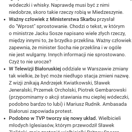
wódeczki i whisky. Naprawdę musi być z nimi
niedobrze, skoro takie rzeczy robią w Miedzeszynie.
Ważny człowiek z Ministerstwa Skarbu
przysłał
do "Wprost" sprostowanie. Chodzi o tekst, w którym
o ministrze Jacku Sosze napisano wiele złych rzeczy,
między innymi to, że brzydko przeklina. Ważny człowiek
zapewnia, że minister Socha nie przeklina i w ogóle
nie jest wulgarny. Innych informacji nie sprostowano.
Czyż to nie urocze?
W Telewizji Białoruskiej
oddziale w Warszawie zmiany
tak wielkie, że być może niedługo stacja zmieni nazwę.
Z wizji znikają Andrzejek Kwiatkowski, Sławek
Jeneralski, Przemek Orcholski, Piotrek Gembarowski
(przypominamy o akcji stawiania mu ciepłej wódeczki,
podobno bardzo to lubi) i Mariusz Rudnik. Ambasada
Białorusi zapowiada protest.
Podobno w TVP tworzy się nowy układ.
Wielbicieli
młodych Iglesiasów, którym przewodził Sławek