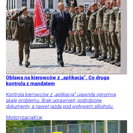
Obława na kierowców z „aplikacją”. Co druga
kontrola z mandatem
Kontrola kierowców z „aplikacją” ujawniła ogromną
skalę problemu. Brak uprawnień, podrobione
dokumenty, a nawet jazda pod wpływem alkoholu.
Motoryzacja
Kraj