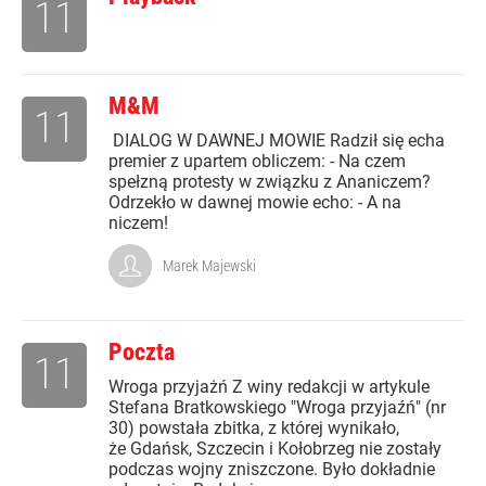
11
M&M
11
DIALOG W DAWNEJ MOWIE Radził się echa
premier z upartem obliczem: - Na czem
spełzną protesty w związku z Ananiczem?
Odrzekło w dawnej mowie echo: - A na
niczem!
Marek Majewski
Poczta
11
Wroga przyjażń Z winy redakcji w artykule
Stefana Bratkowskiego "Wroga przyjaźń" (nr
30) powstała zbitka, z której wynikało,
że Gdańsk, Szczecin i Kołobrzeg nie zostały
podczas wojny zniszczone. Było dokładnie