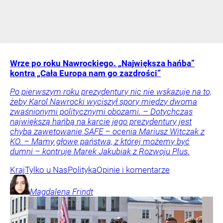
Wrze po roku Nawrockiego. „Największa hańba”
kontra „Cała Europa nam go zazdrości”
Po pierwszym roku prezydentury nic nie wskazuje na to,
żeby Karol Nawrocki wyciszył spory między dwoma
zwaśnionymi politycznymi obozami. – Dotychczas
największą hańbą na karcie jego prezydentury jest
chyba zawetowanie SAFE – ocenia Mariusz Witczak z
KO. – Mamy głowę państwa, z której możemy być
dumni – kontruje Marek Jakubiak z Rozwoju Plus.
Kraj
Tylko u Nas
Polityka
Opinie i komentarze
Magdalena
Frindt