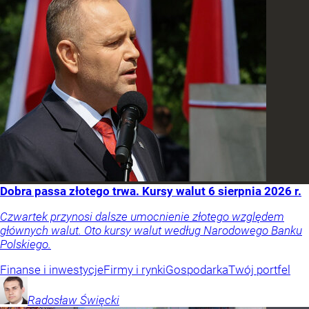
Dobra passa złotego trwa. Kursy walut 6 sierpnia 2026 r.
Czwartek przynosi dalsze umocnienie złotego względem
głównych walut. Oto kursy walut według Narodowego Banku
Polskiego.
Finanse i inwestycje
Firmy i rynki
Gospodarka
Twój portfel
Radosław
Święcki