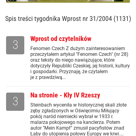
Spis treści
tygodnika Wprost nr 31/2004 (1131)
Wprost od czytelników
3
Fenomen Czech Z dużym zainteresowaniem
przeczytałem artykuł "Fenomen Czech" (nr 28)
oraz teksty do niego nawiązujące, które
dotyczyły Republiki Czeskiej, jej historii, kultury
i gospodarki. Przyznaję, że czytałem
je z prawdziwą...
Na stronie - Kły IV Rzeszy
3
Steinbach wyceniła w historycznej skali złote
zęby zgładzonych w Oświęcimiu Miłujący
pokój naród niemiecki wybrał w 1933 r.
malarza pokojowego na kanclerza. Potem
autor "Mein Kampf" zmusił pacyfistów znad
Łaby do utopienia połowy Europy we krwi....