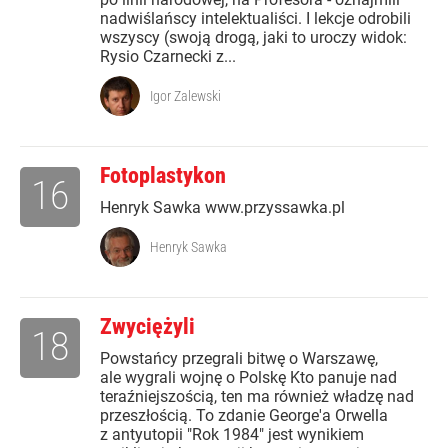
nadwiślańscy intelektualiści. I lekcje odrobili
wszyscy (swoją drogą, jaki to uroczy widok:
Rysio Czarnecki z...
Igor Zalewski
Fotoplastykon
16
Henryk Sawka www.przyssawka.pl
Henryk Sawka
Zwyciężyli
18
Powstańcy przegrali bitwę o Warszawę,
ale wygrali wojnę o Polskę Kto panuje nad
teraźniejszością, ten ma również władzę nad
przeszłością. To zdanie George'a Orwella
z antyutopii "Rok 1984" jest wynikiem