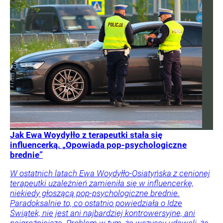
Jak Ewa Woydyłło z terapeutki stała się
influencerką. „Opowiada pop-psychologiczne
brednie”
W ostatnich latach Ewa Woydyłło-Osiatyńska z cenionej
terapeutki uzależnień zamieniła się w influencerkę,
niekiedy głoszącą pop-psychologiczne brednie.
Paradoksalnie to, co ostatnio powiedziała o Idze
Świątek, nie jest ani najbardziej kontrowersyjne, ani