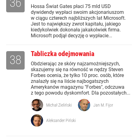
36
Hossa Świat Gates płaci 75 mld USD
dywidendy wypłaci swoim akcjonariuszom
w ciągu czterech najbliższych lat Microsoft.
Jest to największy zwrot kapitału, jakiego
kiedykolwiek dokonała jakakolwiek firma.
Microsoft podjął decyzję o wypłacie...
Tabliczka odejmowania
38
Obdzierając ze skóry najzamożniejszych,
skazujemy się na równość w nędzy Steven
Forbes ocenia, że tylko 10 proc. osób, które
znalazły się na liście najbogatszych
Amerykanów magazynu "Forbes", odczuwa
z tego powodu dyskomfort. Dla pozostałych...
Michał Zieliński
Jan M. Fijor
Aleksander Piński