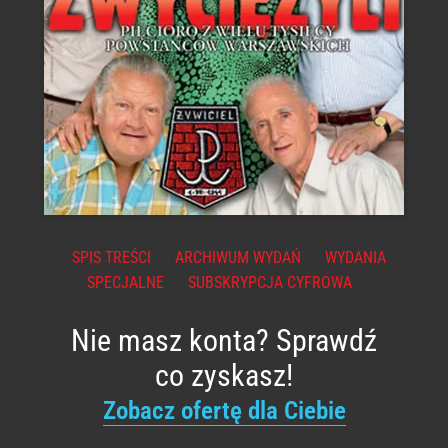
SPIS TREŚCI
ARCHIWUM WYDAŃ
WYDANIA
SPECJALNE
SUBSKRYPCJA CYFROWA
Nie masz konta? Sprawdź
co zyskasz!
Zobacz ofertę dla Ciebie