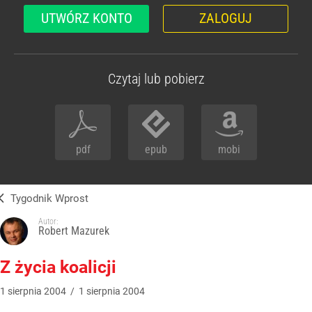
UTWÓRZ KONTO
ZALOGUJ
Czytaj lub pobierz
pdf
epub
mobi
Tygodnik Wprost
Autor:
Robert Mazurek
Z życia koalicji
1
sierpnia
2004
/
1
sierpnia
2004