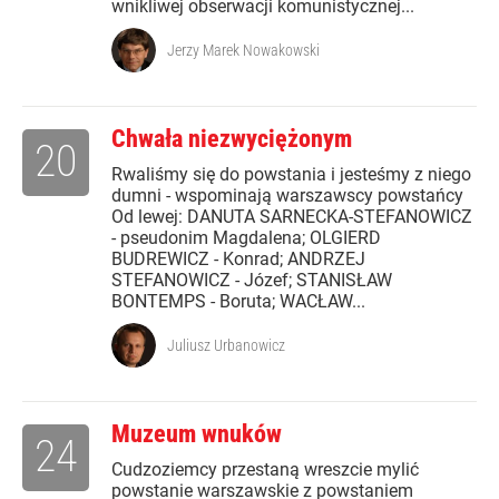
wnikliwej obserwacji komunistycznej...
Jerzy Marek Nowakowski
Chwała niezwyciężonym
20
Rwaliśmy się do powstania i jesteśmy z niego
dumni - wspominają warszawscy powstańcy
Od lewej: DANUTA SARNECKA-STEFANOWICZ
- pseudonim Magdalena; OLGIERD
BUDREWICZ - Konrad; ANDRZEJ
STEFANOWICZ - Józef; STANISŁAW
BONTEMPS - Boruta; WACŁAW...
Juliusz Urbanowicz
Muzeum wnuków
24
Cudzoziemcy przestaną wreszcie mylić
powstanie warszawskie z powstaniem