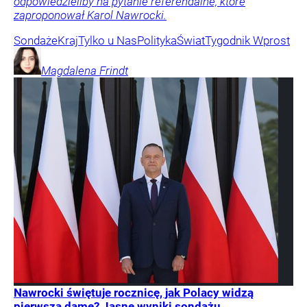
odpowiedzieliby na pytanie referendalne, które
zaproponował Karol Nawrocki.
Sondaże
Kraj
Tylko u Nas
Polityka
Świat
Tygodnik Wprost
Magdalena
Frindt
Nawrocki świętuje rocznicę, jak Polacy widzą
pierwszą damę? Jasne wyniki sondażu