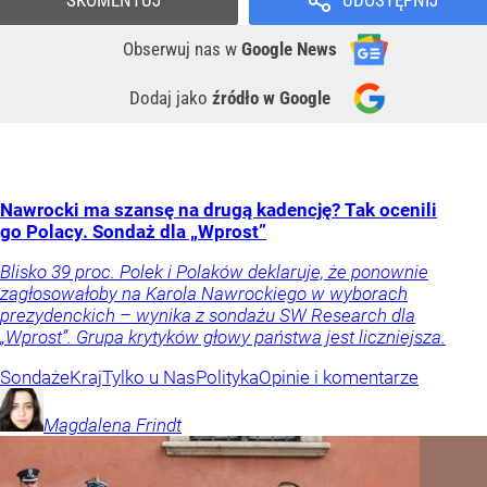
SKOMENTUJ
UDOSTĘPNIJ
Obserwuj nas
w
Google News
Dodaj jako
źródło w Google
Nawrocki ma szansę na drugą kadencję? Tak ocenili
go Polacy. Sondaż dla „Wprost”
Blisko 39 proc. Polek i Polaków deklaruje, że ponownie
zagłosowałoby na Karola Nawrockiego w wyborach
prezydenckich – wynika z sondażu SW Research dla
„Wprost”. Grupa krytyków głowy państwa jest liczniejsza.
Sondaże
Kraj
Tylko u Nas
Polityka
Opinie i komentarze
Magdalena
Frindt