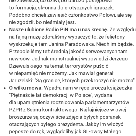
nie zawiesza, co dziwi, bo bardzo postępowa
to formacja, skłonna do erotycznych igraszek.
Podobno chcieli zawiesić członkostwo Polowi, ale się
nie zgodził, bo nieśmiały jest.
Nasze ulubione Radio PiN ma u nas krechę.
Ze względu
na fajną muzę zdołaliśmy wybaczyć to, że felietony
wyskrzekuje tam Janina Paradowska. Niech im będzie.
Przeboleliśmy też średnią jakość serwowanych tam
new-sów. Jednak monstrualnej wypowiedzi Jerzego
Dziewulskiego na temat terrorystów puścić
w niepamięć nie możemy. Jak mawiał generał
Jaruzelski: "Są granice, których przekroczyć nie można".
O wilku mowa.
Wpadła nam w ręce urocza książeczka
"Piętnaście lat demokracji w Polsce", wydana
dla upamiętnienia rocznicowania parlamentarzystów
PZPR z Sejmu kontraktowego. Najfajniejsze w owej
broszurze są oczywiście zdjęcia byłych posłanek
otaczających byłego prezydenta. Jakby im włożyć
pepesze do rąk, wyglądaliby jak GL-owcy Małego