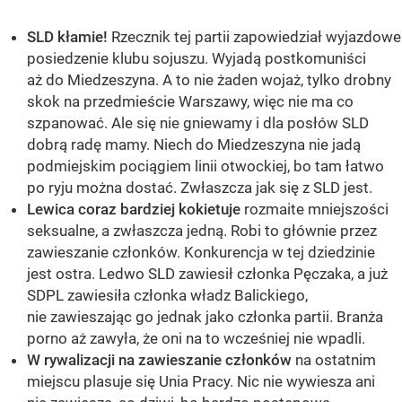
SLD kłamie!
Rzecznik tej partii zapowiedział wyjazdowe
posiedzenie klubu sojuszu. Wyjadą postkomuniści
aż do Miedzeszyna. A to nie żaden wojaż, tylko drobny
skok na przedmieście Warszawy, więc nie ma co
szpanować. Ale się nie gniewamy i dla posłów SLD
dobrą radę mamy. Niech do Miedzeszyna nie jadą
podmiejskim pociągiem linii otwockiej, bo tam łatwo
po ryju można dostać. Zwłaszcza jak się z SLD jest.
Lewica coraz bardziej kokietuje
rozmaite mniejszości
seksualne, a zwłaszcza jedną. Robi to głównie przez
zawieszanie członków. Konkurencja w tej dziedzinie
jest ostra. Ledwo SLD zawiesił członka Pęczaka, a już
SDPL zawiesiła członka władz Balickiego,
nie zawieszając go jednak jako członka partii. Branża
porno aż zawyła, że oni na to wcześniej nie wpadli.
W rywalizacji na zawieszanie członków
na ostatnim
miejscu plasuje się Unia Pracy. Nic nie wywiesza ani