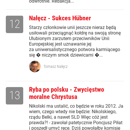
odwrotnie. Redakcja...
Nałęcz - Sukces Hübner
12
Starzy członkowie unii jeszcze nieraz będą
usiłowali przeciągnąć kołdrę na swoją stronę
Ulubionym zarzutem przeciwników Unii
Europejskiej jest uznawanie jej
za uniwersalistycznego potwora karmiącego
się � niczym smok dziewicami �...
Tomasz Nałęcz
Ryba po polsku - Zwycięstwo
13
moralne Chrystusa
Nikolski ma ustalić, co będzie w roku 2012. Ja
wiem, czego wtedy nie będzie: Nikolskiego,
rządu Belki, a nawet SLD Więc cóż jest
prawda?! - zawołał patetycznie Poncjusz Piłat
i poszedł umyć ręce. Dziś powołałby komisję