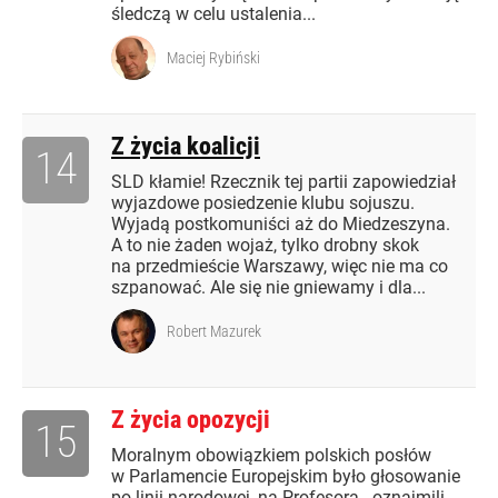
śledczą w celu ustalenia...
Maciej Rybiński
Z życia koalicji
14
SLD kłamie! Rzecznik tej partii zapowiedział
wyjazdowe posiedzenie klubu sojuszu.
Wyjadą postkomuniści aż do Miedzeszyna.
A to nie żaden wojaż, tylko drobny skok
na przedmieście Warszawy, więc nie ma co
szpanować. Ale się nie gniewamy i dla...
Robert Mazurek
Z życia opozycji
15
Moralnym obowiązkiem polskich posłów
w Parlamencie Europejskim było głosowanie
po linii narodowej, na Profesora - oznajmili