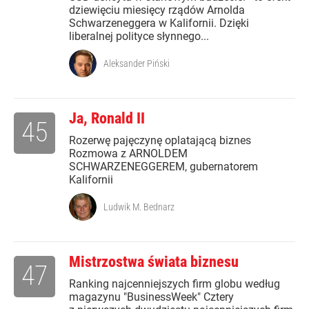
dziewięciu miesięcy rządów Arnolda
Schwarzeneggera w Kalifornii. Dzięki
liberalnej polityce słynnego...
Aleksander Piński
Ja, Ronald II
45
Rozerwę pajęczynę oplatającą biznes
Rozmowa z ARNOLDEM
SCHWARZENEGGEREM, gubernatorem
Kalifornii
Ludwik M. Bednarz
Mistrzostwa świata biznesu
47
Ranking najcenniejszych firm globu według
magazynu "BusinessWeek" Cztery