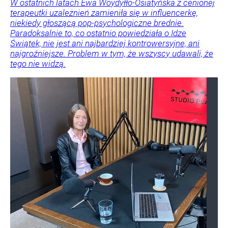
W ostatnich latach Ewa Woydyłło-Osiatyńska z cenionej
terapeutki uzależnień zamieniła się w influencerkę,
niekiedy głoszącą pop-psychologiczne brednie.
Paradoksalnie to, co ostatnio powiedziała o Idze
Świątek, nie jest ani najbardziej kontrowersyjne, ani
najgroźniejsze. Problem w tym, że wszyscy udawali, że
tego nie widzą.