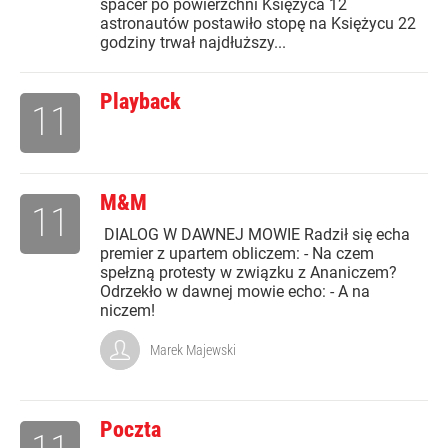
spacer po powierzchni Księżyca 12
astronautów postawiło stopę na Księżycu 22
godziny trwał najdłuższy...
Playback
11
M&M
11
DIALOG W DAWNEJ MOWIE Radził się echa
premier z upartem obliczem: - Na czem
spełzną protesty w związku z Ananiczem?
Odrzekło w dawnej mowie echo: - A na
niczem!
Marek Majewski
Poczta