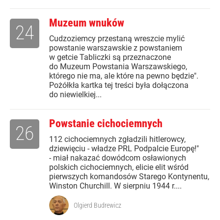
Muzeum wnuków
24
Cudzoziemcy przestaną wreszcie mylić
powstanie warszawskie z powstaniem
w getcie Tabliczki są przeznaczone
do Muzeum Powstania Warszawskiego,
którego nie ma, ale które na pewno będzie".
Pożółkła kartka tej treści była dołączona
do niewielkiej...
Powstanie cichociemnych
26
112 cichociemnych zgładzili hitlerowcy,
dziewięciu - władze PRL Podpalcie Europę!"
- miał nakazać dowódcom osławionych
polskich cichociemnych, elicie elit wśród
pierwszych komandosów Starego Kontynentu,
Winston Churchill. W sierpniu 1944 r....
Olgierd Budrewicz