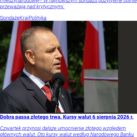
międzynarodowej? W najnowszym sondażu pozytywne opinie
przeważają nad krytycznymi.
Sondaże
Kraj
Polityka
Dobra passa złotego trwa. Kursy walut 6 sierpnia 2026 r.
Czwartek przynosi dalsze umocnienie złotego względem
głównych walut. Oto kursy walut według Narodowego Banku