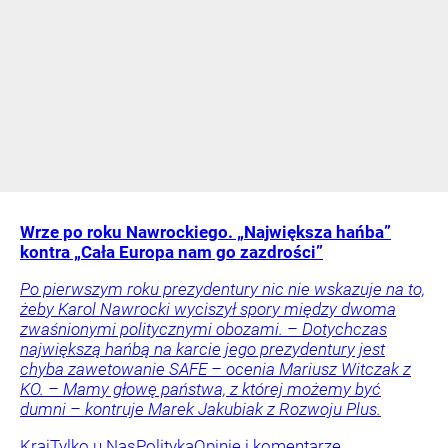
Wrze po roku Nawrockiego. „Największa hańba”
kontra „Cała Europa nam go zazdrości”
Po pierwszym roku prezydentury nic nie wskazuje na to,
żeby Karol Nawrocki wyciszył spory między dwoma
zwaśnionymi politycznymi obozami. – Dotychczas
największą hańbą na karcie jego prezydentury jest
chyba zawetowanie SAFE – ocenia Mariusz Witczak z
KO. – Mamy głowę państwa, z której możemy być
dumni – kontruje Marek Jakubiak z Rozwoju Plus.
Kraj
Tylko u Nas
Polityka
Opinie i komentarze