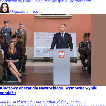
Sondaże
Kraj
Tylko u Nas
Polityka
Opinie i komentarze
Magdalena
Frindt
Kluczowy obszar dla Nawrockiego. Wymowne wyniki
sondażu
Jak Karol Nawrocki reprezentuje Polskę na arenie