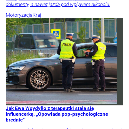
dokumenty, a nawet jazda pod wpływem alkoholu.
Motoryzacja
Kraj
Jak Ewa Woydyłło z terapeutki stała się
influencerką. „Opowiada pop-psychologiczne
brednie”