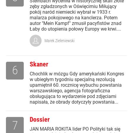
Steinbach wyceniła w historycznej skali złote
zęby zgładzonych w Oświęcimiu Miłujący
pokój naród niemiecki wybrał w 1933 r.
malarza pokojowego na kanclerza. Potem
autor "Mein Kampf" zmusił pacyfistów znad
Łaby do utopienia połowy Europy we krwi....
Marek Zieleniewski
Skaner
6
Chochlik w mózgu Gdy amerykański Kongres
w ubiegłym tygodniu specjalną rezolucją
upamiętnił 60. rocznicę wybuchu powstania
warszawskiego, agencja fotograficzna
obsługująca to wydarzenie pod zdjęciami
napisała, że obrady dotyczyły powstania...
Dossier
7
JAN MARIA ROKITA lider PO Polityki tak się