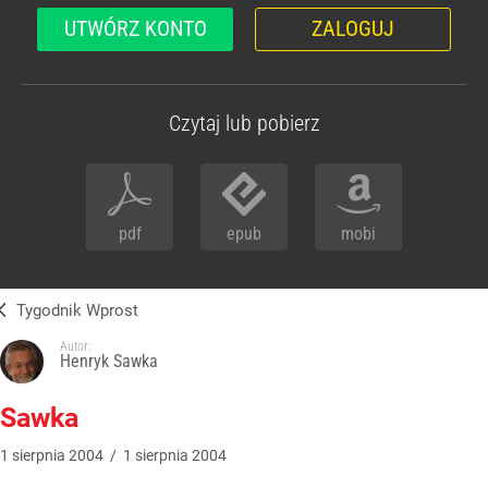
UTWÓRZ KONTO
ZALOGUJ
Czytaj lub pobierz
pdf
epub
mobi
Tygodnik Wprost
Autor:
Henryk Sawka
Sawka
1
sierpnia
2004
/
1
sierpnia
2004