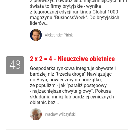
z pierwszych dwudziestu najcenniejszych firm
świata to firmy brytyjskie - wynika
z tegorocznej edycji rankingu Global 1000
magazynu "BusinessWeek". Do brytyjskich
liderów...
Aleksander Piński
2 x 2 = 4 - Nieuczciwe obietnice
48
Gospodarka rynkowa integruje obywateli
bardziej niż "trzecia droga" Nawiązując
do Boya, powiedzmy na początku,
że populizm - jak "paraliż postępowy
- najzacniejsze chwyta głowy". Pokusa
składania mniej lub bardziej cynicznych
obietnic bez...
Wacław Wilczyński