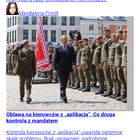
Magdalena
Frindt
Obława na kierowców z „aplikacją”. Co druga
kontrola z mandatem
Kontrola kierowców z „aplikacją” ujawniła ogromną
skalę problemu. Brak uprawnień, podrobione