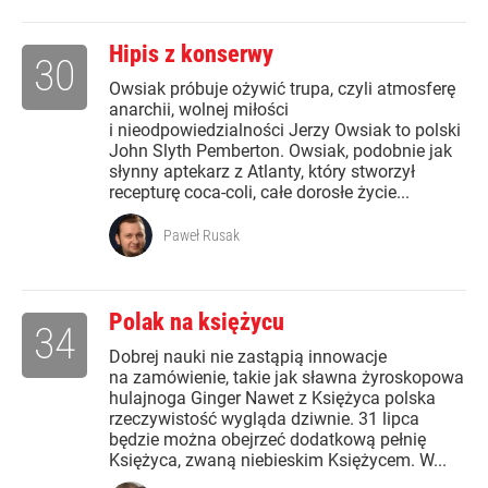
Hipis z konserwy
30
Owsiak próbuje ożywić trupa, czyli atmosferę
anarchii, wolnej miłości
i nieodpowiedzialności Jerzy Owsiak to polski
John Slyth Pemberton. Owsiak, podobnie jak
słynny aptekarz z Atlanty, który stworzył
recepturę coca-coli, całe dorosłe życie...
Paweł Rusak
Polak na księżycu
34
Dobrej nauki nie zastąpią innowacje
na zamówienie, takie jak sławna żyroskopowa
hulajnoga Ginger Nawet z Księżyca polska
rzeczywistość wygląda dziwnie. 31 lipca
będzie można obejrzeć dodatkową pełnię
Księżyca, zwaną niebieskim Księżycem. W...