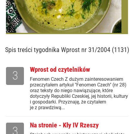
Spis treści
tygodnika Wprost nr 31/2004 (1131)
Wprost od czytelników
3
Fenomen Czech Z dużym zainteresowaniem
przeczytałem artykuł "Fenomen Czech" (nr 28)
oraz teksty do niego nawiązujące, które
dotyczyły Republiki Czeskiej, jej historii, kultury
i gospodarki. Przyznaję, że czytałem
je z prawdziwą...
Na stronie - Kły IV Rzeszy
3