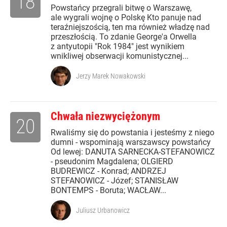
18
Powstańcy przegrali bitwę o Warszawę,
ale wygrali wojnę o Polskę Kto panuje nad
teraźniejszością, ten ma również władzę nad
przeszłością. To zdanie George'a Orwella
z antyutopii "Rok 1984" jest wynikiem
wnikliwej obserwacji komunistycznej...
Jerzy Marek Nowakowski
Chwała niezwyciężonym
20
Rwaliśmy się do powstania i jesteśmy z niego
dumni - wspominają warszawscy powstańcy
Od lewej: DANUTA SARNECKA-STEFANOWICZ
- pseudonim Magdalena; OLGIERD
BUDREWICZ - Konrad; ANDRZEJ
STEFANOWICZ - Józef; STANISŁAW
BONTEMPS - Boruta; WACŁAW...
Juliusz Urbanowicz