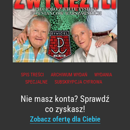
SPIS TREŚCI
ARCHIWUM WYDAŃ
WYDANIA
SPECJALNE
SUBSKRYPCJA CYFROWA
Nie masz konta? Sprawdź
co zyskasz!
Zobacz ofertę dla Ciebie