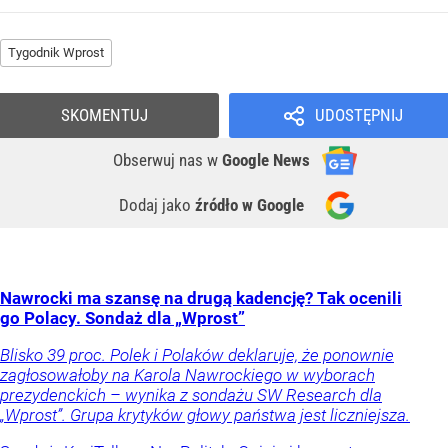
Tygodnik Wprost
SKOMENTUJ
UDOSTĘPNIJ
Obserwuj nas
w
Google News
Dodaj jako
źródło w Google
Nawrocki ma szansę na drugą kadencję? Tak ocenili
go Polacy. Sondaż dla „Wprost”
Blisko 39 proc. Polek i Polaków deklaruje, że ponownie
zagłosowałoby na Karola Nawrockiego w wyborach
prezydenckich – wynika z sondażu SW Research dla
„Wprost”. Grupa krytyków głowy państwa jest liczniejsza.