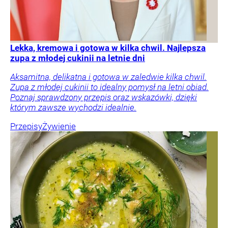
Lekka, kremowa i gotowa w kilka chwil. Najlepsza
zupa z młodej cukinii na letnie dni
Aksamitna, delikatna i gotowa w zaledwie kilka chwil.
Zupa z młodej cukinii to idealny pomysł na letni obiad.
Poznaj sprawdzony przepis oraz wskazówki, dzięki
którym zawsze wychodzi idealnie.
Przepisy
Żywienie