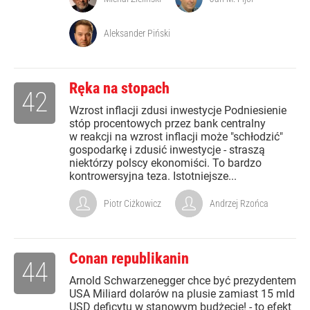
Aleksander Piński
Ręka na stopach
42
Wzrost inflacji zdusi inwestycje Podniesienie
stóp procentowych przez bank centralny
w reakcji na wzrost inflacji może "schłodzić"
gospodarkę i zdusić inwestycje - straszą
niektórzy polscy ekonomiści. To bardzo
kontrowersyjna teza. Istotniejsze...
Piotr Ciżkowicz
Andrzej Rzońca
Conan republikanin
44
Arnold Schwarzenegger chce być prezydentem
USA Miliard dolarów na plusie zamiast 15 mld
USD deficytu w stanowym budżecie! - to efekt