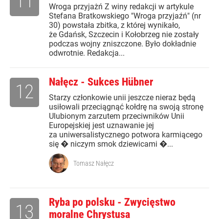
11
Wroga przyjażń Z winy redakcji w artykule
Stefana Bratkowskiego "Wroga przyjaźń" (nr
30) powstała zbitka, z której wynikało,
że Gdańsk, Szczecin i Kołobrzeg nie zostały
podczas wojny zniszczone. Było dokładnie
odwrotnie. Redakcja...
Nałęcz - Sukces Hübner
12
Starzy członkowie unii jeszcze nieraz będą
usiłowali przeciągnąć kołdrę na swoją stronę
Ulubionym zarzutem przeciwników Unii
Europejskiej jest uznawanie jej
za uniwersalistycznego potwora karmiącego
się � niczym smok dziewicami �...
Tomasz Nałęcz
Ryba po polsku - Zwycięstwo
13
moralne Chrystusa