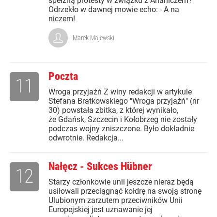
spełzną protesty w związku z Ananiczem?
Odrzekło w dawnej mowie echo: - A na
niczem!
Marek Majewski
Poczta
11
Wroga przyjażń Z winy redakcji w artykule
Stefana Bratkowskiego "Wroga przyjaźń" (nr
30) powstała zbitka, z której wynikało,
że Gdańsk, Szczecin i Kołobrzeg nie zostały
podczas wojny zniszczone. Było dokładnie
odwrotnie. Redakcja...
Nałęcz - Sukces Hübner
12
Starzy członkowie unii jeszcze nieraz będą
usiłowali przeciągnąć kołdrę na swoją stronę
Ulubionym zarzutem przeciwników Unii
Europejskiej jest uznawanie jej