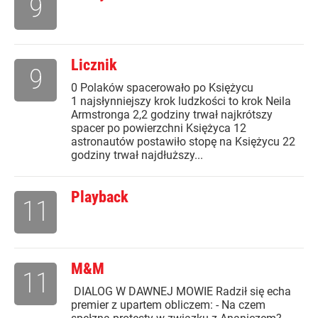
9
Licznik
9
0 Polaków spacerowało po Księżycu
1 najsłynniejszy krok ludzkości to krok Neila
Armstronga 2,2 godziny trwał najkrótszy
spacer po powierzchni Księżyca 12
astronautów postawiło stopę na Księżycu 22
godziny trwał najdłuższy...
Playback
11
M&M
11
DIALOG W DAWNEJ MOWIE Radził się echa
premier z upartem obliczem: - Na czem