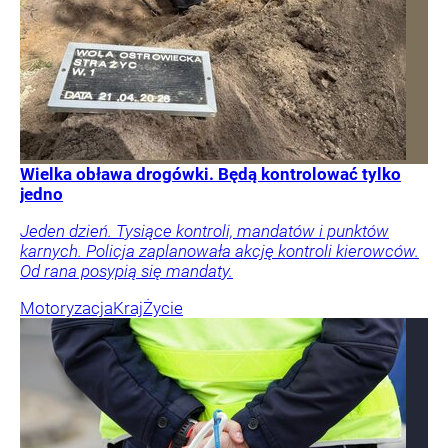
Wielka obława drogówki. Będą kontrolować tylko
jedno
Jeden dzień. Tysiące kontroli, mandatów i punktów
karnych. Policja zaplanowała akcję kontroli kierowców.
Od rana posypią się mandaty.
Motoryzacja
Kraj
Życie