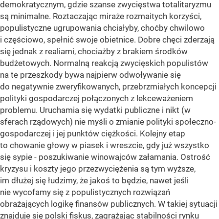
demokratycznym, gdzie szanse zwycięstwa totalitaryzmu
są minimalne. Roztaczając miraże rozmaitych korzyści,
populistyczne ugrupowania chciałyby, choćby chwilowo
i częściowo, spełnić swoje obietnice. Dobre chęci zderzają
się jednak z realiami, chociażby z brakiem środków
budżetowych. Normalną reakcją zwycięskich populistów
na te przeszkody bywa najpierw odwoływanie się
do negatywnie zweryfikowanych, przebrzmiałych koncepcji
polityki gospodarczej połączonych z lekceważeniem
problemu. Uruchamia się wydatki publiczne i nikt (w
sferach rządowych) nie myśli o zmianie polityki społeczno-
gospodarczej i jej punktów ciężkości. Kolejny etap
to chowanie głowy w piasek i wreszcie, gdy już wszystko
się sypie - poszukiwanie winowajców załamania. Ostrość
kryzysu i koszty jego przezwyciężenia są tym wyższe,
im dłużej się łudzimy, że jakoś to będzie, nawet jeśli
nie wycofamy się z populistycznych rozwiązań
obrażających logikę finansów publicznych. W takiej sytuacji
znajduje się polski fiskus, zagrażając stabilności rynku