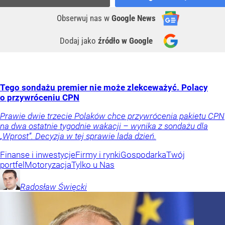
Obserwuj nas
w
Google News
Dodaj jako
źródło w Google
Tego sondażu premier nie może zlekceważyć. Polacy
o przywróceniu CPN
Prawie dwie trzecie Polaków chce przywrócenia pakietu CPN
na dwa ostatnie tygodnie wakacji – wynika z sondażu dla
„Wprost”. Decyzja w tej sprawie lada dzień.
Finanse i inwestycje
Firmy i rynki
Gospodarka
Twój
portfel
Motoryzacja
Tylko u Nas
Radosław
Święcki