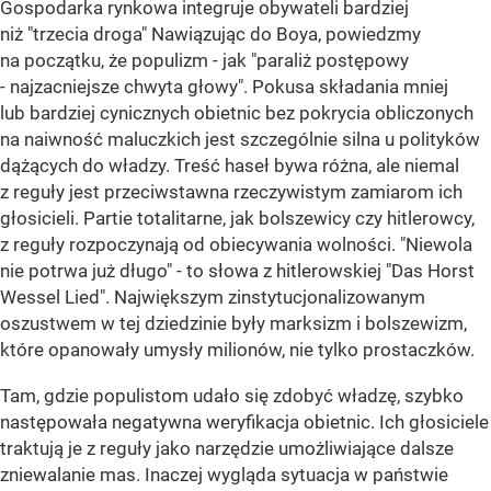
Gospodarka rynkowa integruje obywateli bardziej
niż "trzecia droga" Nawiązując do Boya, powiedzmy
na początku, że populizm - jak "paraliż postępowy
- najzacniejsze chwyta głowy". Pokusa składania mniej
lub bardziej cynicznych obietnic bez pokrycia obliczonych
na naiwność maluczkich jest szczególnie silna u polityków
dążących do władzy. Treść haseł bywa różna, ale niemal
z reguły jest przeciwstawna rzeczywistym zamiarom ich
głosicieli. Partie totalitarne, jak bolszewicy czy hitlerowcy,
z reguły rozpoczynają od obiecywania wolności. "Niewola
nie potrwa już długo" - to słowa z hitlerowskiej "Das Horst
Wessel Lied". Największym zinstytucjonalizowanym
oszustwem w tej dziedzinie były marksizm i bolszewizm,
które opanowały umysły milionów, nie tylko prostaczków.
Tam, gdzie populistom udało się zdobyć władzę, szybko
następowała negatywna weryfikacja obietnic. Ich głosiciele
traktują je z reguły jako narzędzie umożliwiające dalsze
zniewalanie mas. Inaczej wygląda sytuacja w państwie