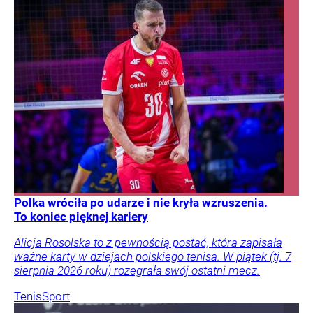
Polka wróciła po udarze i nie kryła wzruszenia.
To koniec pięknej kariery
Alicja Rosolska to z pewnością postać, która zapisała
ważne karty w dziejach polskiego tenisa. W piątek (tj. 7
sierpnia 2026 roku) rozegrała swój ostatni mecz.
Tenis
Sport