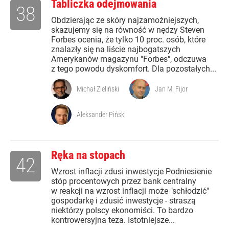
Tabliczka odejmowania
38
Obdzierając ze skóry najzamożniejszych,
skazujemy się na równość w nędzy Steven
Forbes ocenia, że tylko 10 proc. osób, które
znalazły się na liście najbogatszych
Amerykanów magazynu "Forbes", odczuwa
z tego powodu dyskomfort. Dla pozostałych...
Michał Zieliński
Jan M. Fijor
Aleksander Piński
Ręka na stopach
42
Wzrost inflacji zdusi inwestycje Podniesienie
stóp procentowych przez bank centralny
w reakcji na wzrost inflacji może "schłodzić"
gospodarkę i zdusić inwestycje - straszą
niektórzy polscy ekonomiści. To bardzo
kontrowersyjna teza. Istotniejsze...