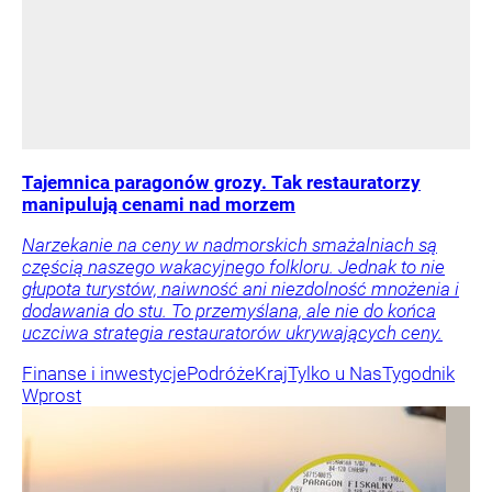
Tajemnica paragonów grozy. Tak restauratorzy
manipulują cenami nad morzem
Narzekanie na ceny w nadmorskich smażalniach są
częścią naszego wakacyjnego folkloru. Jednak to nie
głupota turystów, naiwność ani niezdolność mnożenia i
dodawania do stu. To przemyślana, ale nie do końca
uczciwa strategia restauratorów ukrywających ceny.
Finanse i inwestycje
Podróże
Kraj
Tylko u Nas
Tygodnik
Wprost