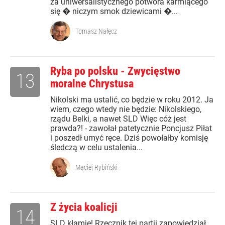
za uniwersalistycznego potwora karmiącego
się � niczym smok dziewicami �...
Tomasz Nałęcz
Ryba po polsku - Zwycięstwo
13
moralne Chrystusa
Nikolski ma ustalić, co będzie w roku 2012. Ja
wiem, czego wtedy nie będzie: Nikolskiego,
rządu Belki, a nawet SLD Więc cóż jest
prawda?! - zawołał patetycznie Poncjusz Piłat
i poszedł umyć ręce. Dziś powołałby komisję
śledczą w celu ustalenia...
Maciej Rybiński
Z życia koalicji
14
SLD kłamie! Rzecznik tej partii zapowiedział