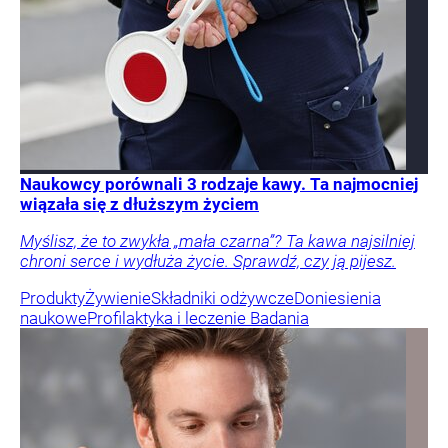
Naukowcy porównali 3 rodzaje kawy. Ta najmocniej
wiązała się z dłuższym życiem
Myślisz, że to zwykła „mała czarna”? Ta kawa najsilniej
chroni serce i wydłuża życie. Sprawdź, czy ją pijesz.
Produkty
Żywienie
Składniki odżywcze
Doniesienia
naukowe
Profilaktyka i leczenie
Badania