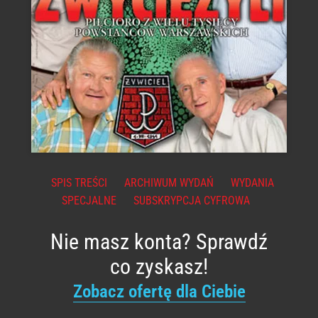
SPIS TREŚCI
ARCHIWUM WYDAŃ
WYDANIA
SPECJALNE
SUBSKRYPCJA CYFROWA
Nie masz konta? Sprawdź
co zyskasz!
Zobacz ofertę dla Ciebie