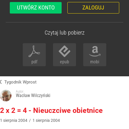
UTWÓRZ KONTO
ZALOGUJ
Czytaj lub pobierz
pdf
epub
mobi
Tygodnik Wprost
Autor:
Wacław Wilczyński
2 x 2 = 4 - Nieuczciwe obietnice
1
sierpnia
2004
/
1
sierpnia
2004