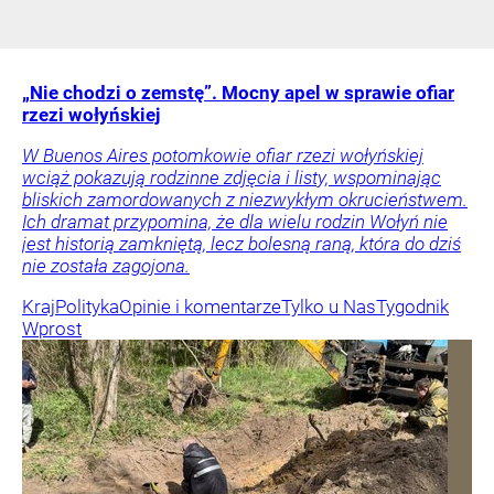
„Nie chodzi o zemstę”. Mocny apel w sprawie ofiar
rzezi wołyńskiej
W Buenos Aires potomkowie ofiar rzezi wołyńskiej
wciąż pokazują rodzinne zdjęcia i listy, wspominając
bliskich zamordowanych z niezwykłym okrucieństwem.
Ich dramat przypomina, że dla wielu rodzin Wołyń nie
jest historią zamkniętą, lecz bolesną raną, która do dziś
nie została zagojona.
Kraj
Polityka
Opinie i komentarze
Tylko u Nas
Tygodnik
Wprost