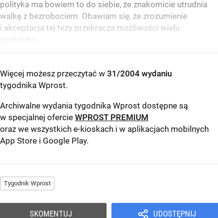
polityka ma bowiem to do siebie, że znakomicie utrudnia
walkę z bezrobociem. Obawiam się, że zrozumienie
i akceptacja tej tezy przekracza możliwości wielu
polityków.
Więcej możesz przeczytać w
31/2004 wydaniu
tygodnika Wprost
.
Archiwalne wydania tygodnika Wprost dostępne są
w specjalnej ofercie
WPROST PREMIUM
oraz we wszystkich e-kioskach i w aplikacjach mobilnych
App Store
i
Google Play
.
Tygodnik Wprost
SKOMENTUJ
UDOSTĘPNIJ