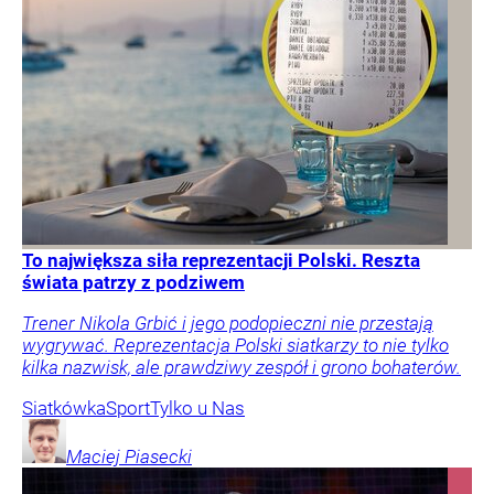
To największa siła reprezentacji Polski. Reszta
świata patrzy z podziwem
Trener Nikola Grbić i jego podopieczni nie przestają
wygrywać. Reprezentacja Polski siatkarzy to nie tylko
kilka nazwisk, ale prawdziwy zespół i grono bohaterów.
Siatkówka
Sport
Tylko u Nas
Maciej
Piasecki