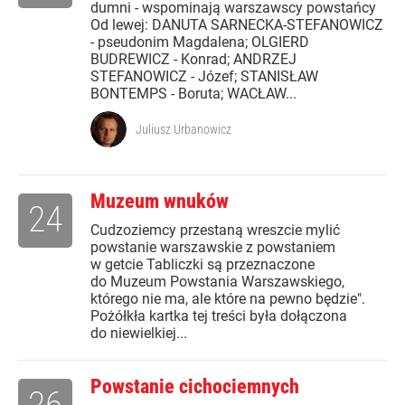
dumni - wspominają warszawscy powstańcy
Od lewej: DANUTA SARNECKA-STEFANOWICZ
- pseudonim Magdalena; OLGIERD
BUDREWICZ - Konrad; ANDRZEJ
STEFANOWICZ - Józef; STANISŁAW
BONTEMPS - Boruta; WACŁAW...
Juliusz Urbanowicz
Muzeum wnuków
24
Cudzoziemcy przestaną wreszcie mylić
powstanie warszawskie z powstaniem
w getcie Tabliczki są przeznaczone
do Muzeum Powstania Warszawskiego,
którego nie ma, ale które na pewno będzie".
Pożółkła kartka tej treści była dołączona
do niewielkiej...
Powstanie cichociemnych
26