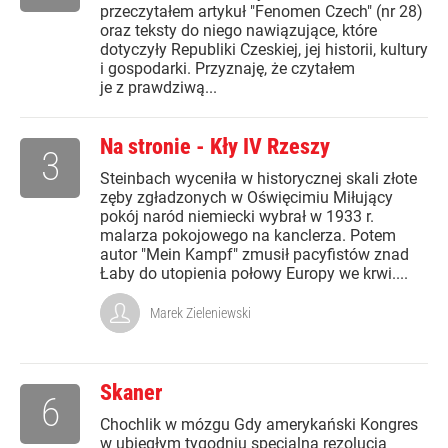
przeczytałem artykuł "Fenomen Czech" (nr 28)
oraz teksty do niego nawiązujące, które
dotyczyły Republiki Czeskiej, jej historii, kultury
i gospodarki. Przyznaję, że czytałem
je z prawdziwą...
Na stronie - Kły IV Rzeszy
3
Steinbach wyceniła w historycznej skali złote
zęby zgładzonych w Oświęcimiu Miłujący
pokój naród niemiecki wybrał w 1933 r.
malarza pokojowego na kanclerza. Potem
autor "Mein Kampf" zmusił pacyfistów znad
Łaby do utopienia połowy Europy we krwi....
Marek Zieleniewski
Skaner
6
Chochlik w mózgu Gdy amerykański Kongres
w ubiegłym tygodniu specjalną rezolucją