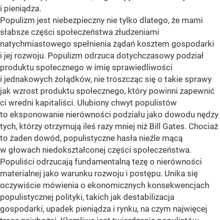
i pieniądza.
Populizm jest niebezpieczny nie tylko dlatego, że mami
słabsze części społeczeństwa złudzeniami
natychmiastowego spełnienia żądań kosztem gospodarki
i jej rozwoju. Populizm odrzuca dotychczasowy podział
produktu społecznego w imię sprawiedliwości
i jednakowych żołądków, nie troszcząc się o takie sprawy
jak wzrost produktu społecznego, który powinni zapewnić
ci wredni kapitaliści. Ulubiony chwyt populistów
to eksponowanie nierówności podziału jako dowodu nędzy
tych, którzy otrzymują ileś razy mniej niż Bill Gates. Chociaż
to żaden dowód, populistyczne hasła nieźle mącą
w głowach niedokształconej części społeczeństwa.
Populiści odrzucają fundamentalną tezę o nierówności
materialnej jako warunku rozwoju i postępu. Unika się
oczywiście mówienia o ekonomicznych konsekwencjach
populistycznej polityki, takich jak destabilizacja
gospodarki, upadek pieniądza i rynku, na czym najwięcej