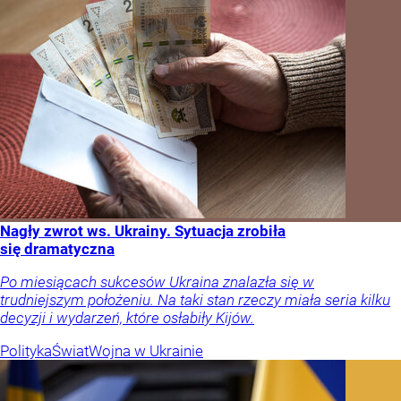
Nagły zwrot ws. Ukrainy. Sytuacja zrobiła
się dramatyczna
Po miesiącach sukcesów Ukraina znalazła się w
trudniejszym położeniu. Na taki stan rzeczy miała seria kilku
decyzji i wydarzeń, które osłabiły Kijów.
Polityka
Świat
Wojna w Ukrainie