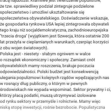
tracą najubożsi. Kłamliwe jest twierdzenie populistów,
że tzw. sprawiedliwy podział zintegruje podzielone
społeczeństwo i umożliwi ukształtowanie się
społeczeństwa obywatelskiego. Doświadczenie wskazuje,
że gospodarka rynkowa USA lepiej zintegrowała obywateli
tego kraju niż socjaldemokratyczna, zachodnioeuropejska
"trzecia droga" (wyjątkiem jest Szwecja, która ostatnie 200
lat przeżyła w cieplarnianych warunkach, czerpiąc korzyści
z obu wojen światowych).
Polska jest - niestety - słabym ogniwem w walce
o rozsądek ekonomiczny i społeczny. Zamiast cnót
obywatelskich mamy roszczenia, brakuje poczucia
odpowiedzialności. Polski budżet jest konsekwencją
ulegania populizmowi kolejnych rządów wpędzających nas
w rosnący dług publiczny, o którym w pewnych
środowiskach nie wypada wspominać. Sektor prywatny i ci,
którzy płacą podatki, muszą utrzymywać izolowane
od rynku sektory w przemyśle i rolnictwie. Mamy więc
niską stopę inwestycji, rośnie bezrobocie. Populistyczna