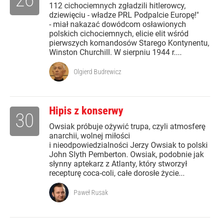
112 cichociemnych zgładzili hitlerowcy,
dziewięciu - władze PRL Podpalcie Europę!"
- miał nakazać dowódcom osławionych
polskich cichociemnych, elicie elit wśród
pierwszych komandosów Starego Kontynentu,
Winston Churchill. W sierpniu 1944 r....
Olgierd Budrewicz
Hipis z konserwy
30
Owsiak próbuje ożywić trupa, czyli atmosferę
anarchii, wolnej miłości
i nieodpowiedzialności Jerzy Owsiak to polski
John Slyth Pemberton. Owsiak, podobnie jak
słynny aptekarz z Atlanty, który stworzył
recepturę coca-coli, całe dorosłe życie...
Paweł Rusak