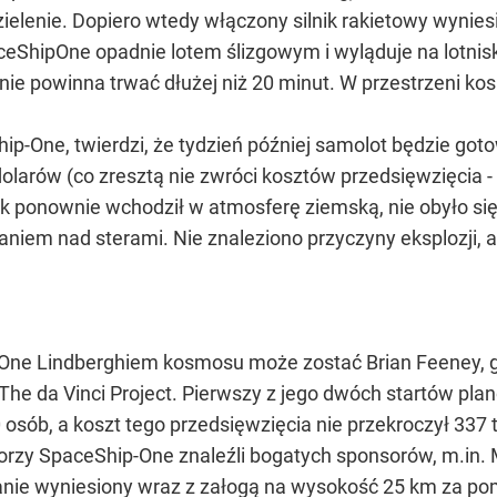
dzielenie. Dopiero wtedy włączony silnik rakietowy wyni
ceShipOne opadnie lotem ślizgowym i wyląduje na lotni
nie powinna trwać dłużej niż 20 minut. W przestrzeni ko
p-One, twierdzi, że tydzień później samolot będzie goto
olarów (co zresztą nie zwróci kosztów przedsięwzięcia 
ek ponownie wchodził w atmosferę ziemską, nie obyło się
iem nad sterami. Nie znaleziono przyczyny eksplozji, a
ne Lindberghiem kosmosu może zostać Brian Feeney, gł
he da Vinci Project. Pierwszy z jego dwóch startów plan
 osób, a koszt tego przedsięwzięcia nie przekroczył 337
torzy SpaceShip-One znaleźli bogatych sponsorów, m.in. 
tanie wyniesiony wraz z załogą na wysokość 25 km za 