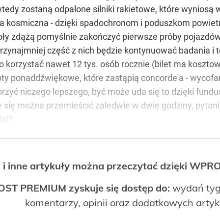
wtedy zostaną odpalone silniki rakietowe, które wyniosą
nda kosmiczna - dzięki spadochronom i poduszkom powie
poły zdążą pomyślnie zakończyć pierwsze próby pojazdów
rzynajmniej część z nich będzie kontynuować badania i t
ogło korzystać nawet 12 tys. osób rocznie (bilet ma koszt
y ponaddźwiękowe, które zastąpią concorde'a - wycofan
orzyć niczego lepszego, być może uda się to dzięki fun
 się można przemieścić zaledwie w dwie godziny, pytanie 
lat?
 i inne artykuły można przeczytać dzięki WP
OST PREMIUM zyskuje się dostęp do:
wydań tyg
komentarzy, opinii oraz dodatkowych arty