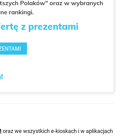
gatszych Polaków" oraz w wybranych
ne rankingi.
fertę z prezentami
ZENTAMI
M
M
oraz we wszystkich e-kioskach i w aplikacjach