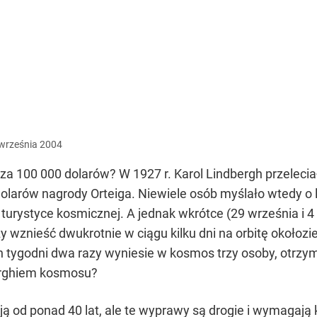
września
2004
 za 100 000 dolarów? W 1927 r. Karol Lindbergh przelec
dolarów nagrody Orteiga. Niewiele osób myślało wtedy o 
o turystyce kosmicznej. A jednak wkrótce (29 września i
 wznieść dwukrotnie w ciągu kilku dni na orbitę okołoz
h tygodni dwa razy wyniesie w kosmos trzy osoby, otrzy
erghiem kosmosu?
ją od ponad 40 lat, ale te wyprawy są drogie i wymagają