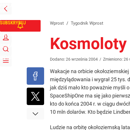
PRZEJDŹ
Udostępnij
0
Skomentuj
NA
WPROST
STRONĘ
GŁÓWNĄ
SUBSKRYBUJ
Wprost
/
Tygodnik Wprost
ZALOGUJ
Kosmoloty
SZUKAJ
MENU
Dodano:
26
września
2004
/
Zmieniono:
26
Wakacje na orbicie okołoziemskiej
międzylądowania i wygrał 25 tys. 
jak dziś mało kto poważnie myśli 
SpaceShipOne ma się jako pierwszy
kto do końca 2004 r. w ciągu dwóc
10 mln dolarów. Kto będzie Lindb
Ludzie na orbitę okołoziemską lata