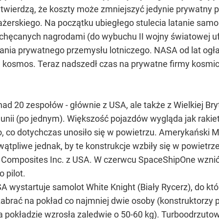
ze twierdzą, że koszty może zmniejszyć jedynie prywatny
ażerskiego. Na początku ubiegłego stulecia latanie sam
hęcanych nagrodami (do wybuchu II wojny światowej 
tania prywatnego przemysłu lotniczego. NASA od lat og
w kosmos. Teraz nadszedł czas na prywatne firmy kosmi
nad 20 zespołów - głównie z USA, ale także z Wielkiej Bry
umunii (po jednym). Większość pojazdów wygląda jak raki
, co dotychczas unosiło się w powietrzu. Amerykański M
wątpliwe jednak, by te konstrukcje wzbiły się w powietr
 Composites Inc. z USA. W czerwcu SpaceShipOne wzniósł
 pilot.
A wystartuje samolot White Knight (Biały Rycerz), do k
brać na pokład co najmniej dwie osoby (konstruktorzy p
okładzie wzrosła zaledwie o 50-60 kg). Turboodrzutowe