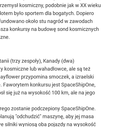
 przemysł kosmiczny, podobnie jak w XX wieku
olotem było sportem dla bogatych. Dopiero
ufundowano około stu nagród w zawodach
łasza konkursy na budowę sond kosmicznych
czne.
tanii (trzy zespoły), Kanady (dwa)
ety kosmiczne lub wahadłowce, ale są też
ayflower przypomina smoczek, a izraelski
ze. Faworytem konkursu jest SpaceShipOne,
 się już na wysokość 100 km, ale na jego
tórego zostanie podczepiony SpaceShipOne.
lanują "odchudzić" maszynę, aby jej masa
 silniki wyniosą oba pojazdy na wysokość