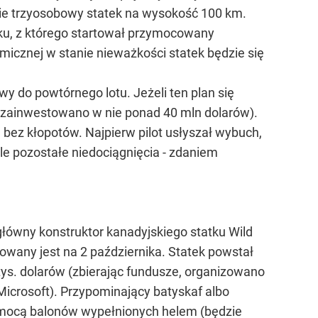
esie trzyosobowy statek na wysokość 100 km.
sku, z którego startował przymocowany
smicznej w stanie nieważkości statek będzie się
wy do powtórnego lotu. Jeżeli ten plan się
- zainwestowano w nie ponad 40 mln dolarów).
 bez kłopotów. Najpierw pilot usłyszał wybuch,
le pozostałe niedociągnięcia - zdaniem
ówny konstruktor kanadyjskiego statku Wild
owany jest na 2 października. Statek powstał
 tys. dolarów (zbierając fundusze, organizowano
Microsoft). Przypominający batyskaf albo
pomocą balonów wypełnionych helem (będzie