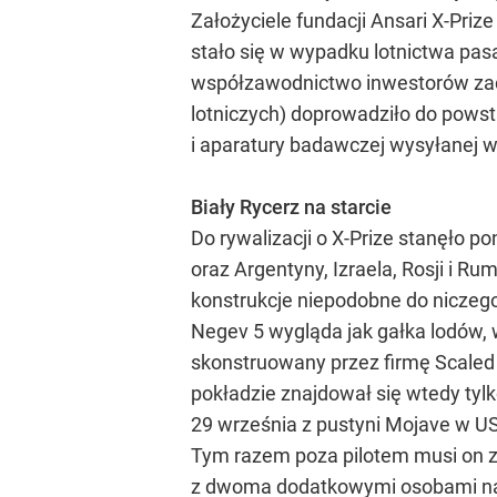
Założyciele fundacji Ansari X-Pri
stało się w wypadku lotnictwa pas
współzawodnictwo inwestorów zac
lotniczych) doprowadziło do pows
i aparatury badawczej wysyłanej 
Biały Rycerz na starcie
Do rywalizacji o X-Prize stanęło po
oraz Argentyny, Izraela, Rosji i R
konstrukcje niepodobne do niczego
Negev 5 wygląda jak gałka lodów, 
skonstruowany przez firmę Scaled
pokładzie znajdował się wtedy tylko
29 września z pustyni Mojave w US
Tym razem poza pilotem musi on za
z dwoma dodatkowymi osobami na p