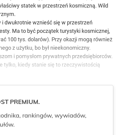
 właściwy statek w przestrzeń kosmiczną. Wild
trznym.
 i dwukrotnie wznieść się w przestrzeń
esty. Ma to być początek turystyki kosmicznej,
ować 100 tys. dolarów). Przy okazji mogą również
ego z użytku, bo był nieekonomiczny.
duszom i pomysłom prywatnych przedsiębiorców.
tylko, kiedy stanie się to rzeczywistością
ROST PREMIUM.
odnika, rankingów, wywiadów,
kułów.