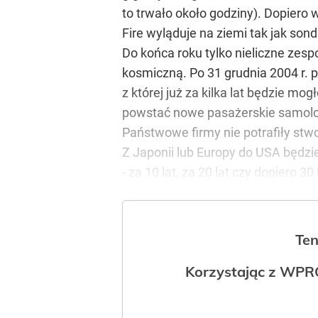
to trwało około godziny). Dopiero 
Fire wyląduje na ziemi tak jak so
Do końca roku tylko nieliczne zes
kosmiczną. Po 31 grudnia 2004 r. p
z której już za kilka lat będzie m
powstać nowe pasażerskie samolot
Państwowe firmy nie potrafiły stw
Z Japonii lub Europy do USA będzie
- za 10 lat, za 20 lat czy dopiero 30 
Ten
Korzystając z WPR