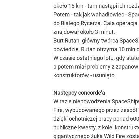
około 15 km - tam nastąpi ich roz
Potem - tak jak wahadłowiec - Spa
do Białego Rycerza. Cała operacja 
znajdował około 3 minut.
Burt Rutan, główny twórca SpaceShi
powiedzie, Rutan otrzyma 10 mln d
W czasie ostatniego lotu, gdy stat
a potem miał problemy z zapanowan
konstruktorów - usunięto.
Następcy concorde'a
W razie niepowodzenia SpaceShipO
Fire, wybudowanego przez zespół T
dzięki ochotniczej pracy ponad 600
publiczne kwesty, z kolei konstruk
gigantycznego żuka Wild Fire zos