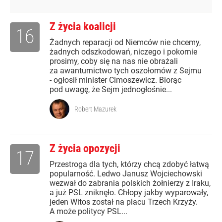
Z życia koalicji
16
Żadnych reparacji od Niemców nie chcemy,
żadnych odszkodowań, niczego i pokornie
prosimy, coby się na nas nie obrażali
za awanturnictwo tych oszołomów z Sejmu
- ogłosił minister Cimoszewicz. Biorąc
pod uwagę, że Sejm jednogłośnie...
Robert Mazurek
Z życia opozycji
17
Przestroga dla tych, którzy chcą zdobyć łatwą
popularność. Ledwo Janusz Wojciechowski
wezwał do zabrania polskich żołnierzy z Iraku,
a już PSL zniknęło. Chłopy jakby wyparowały,
jeden Witos został na placu Trzech Krzyży.
A może politycy PSL...