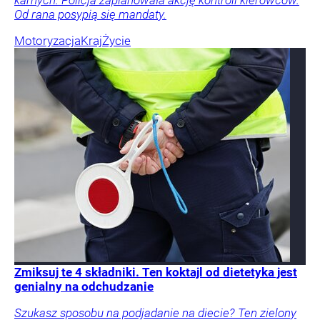
karnych. Policja zaplanowała akcję kontroli kierowców.
Od rana posypią się mandaty.
Motoryzacja
Kraj
Życie
Zmiksuj te 4 składniki. Ten koktajl od dietetyka jest
genialny na odchudzanie
Szukasz sposobu na podjadanie na diecie? Ten zielony