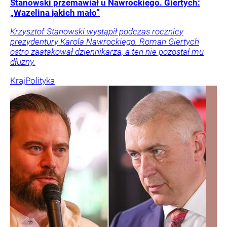
Stanowski przemawiał u Nawrockiego. Giertych:
„Wazelina jakich mało”
Krzysztof Stanowski wystąpił podczas rocznicy
prezydentury Karola Nawrockiego. Roman Giertych
ostro zaatakował dziennikarza, a ten nie pozostał mu
dłużny.
Kraj
Polityka