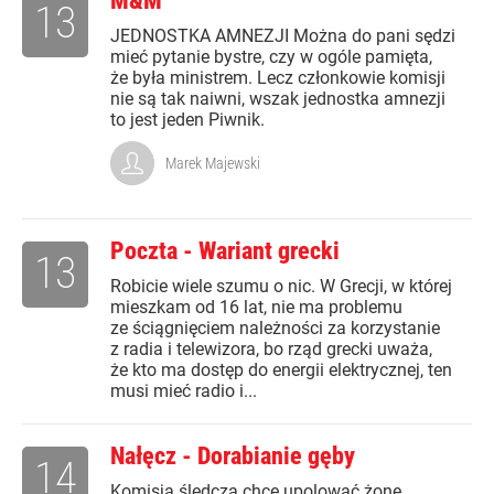
M&M
13
JEDNOSTKA AMNEZJI Można do pani sędzi
mieć pytanie bystre, czy w ogóle pamięta,
że była ministrem. Lecz członkowie komisji
nie są tak naiwni, wszak jednostka amnezji
to jest jeden Piwnik.
Marek Majewski
Poczta - Wariant grecki
13
Robicie wiele szumu o nic. W Grecji, w której
mieszkam od 16 lat, nie ma problemu
ze ściągnięciem należności za korzystanie
z radia i telewizora, bo rząd grecki uważa,
że kto ma dostęp do energii elektrycznej, ten
musi mieć radio i...
Nałęcz - Dorabianie gęby
14
Komisja śledcza chce upolować żonę