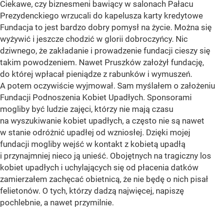
Ciekawe, czy biznesmeni bawiący w salonach Pałacu
Prezydenckiego wrzucali do kapelusza karty kredytowe
Fundacja to jest bardzo dobry pomysł na życie. Można się
wyżywić i jeszcze chodzić w glorii dobroczyńcy. Nic
dziwnego, że zakładanie i prowadzenie fundacji cieszy się
takim powodzeniem. Nawet Pruszków założył fundację,
do której wpłacał pieniądze z rabunków i wymuszeń.
A potem oczywiście wyjmował. Sam myślałem o założeniu
Fundacji Podnoszenia Kobiet Upadłych. Sponsorami
mogliby być ludzie zajęci, którzy nie mają czasu
na wyszukiwanie kobiet upadłych, a często nie są nawet
w stanie odróżnić upadłej od wzniosłej. Dzięki mojej
fundacji mogliby wejść w kontakt z kobietą upadłą
i przynajmniej nieco ją unieść. Obojętnych na tragiczny los
kobiet upadłych i uchylających się od płacenia datków
zamierzałem zachęcać obietnicą, że nie będę o nich pisał
felietonów. O tych, którzy dadzą najwięcej, napiszę
pochlebnie, a nawet przymilnie.