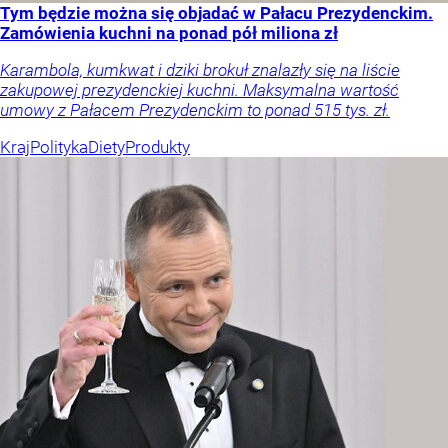
Tym będzie można się objadać w Pałacu Prezydenckim.
Zamówienia kuchni na ponad pół miliona zł
Karambola, kumkwat i dziki brokuł znalazły się na liście
zakupowej prezydenckiej kuchni. Maksymalna wartość
umowy z Pałacem Prezydenckim to ponad 515 tys. zł.
Kraj
Polityka
Diety
Produkty