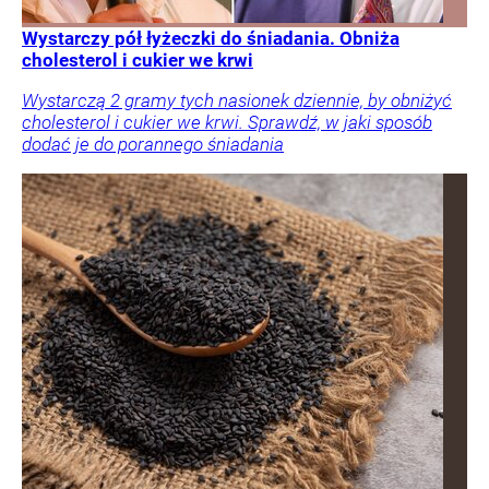
Wystarczy pół łyżeczki do śniadania. Obniża
cholesterol i cukier we krwi
Wystarczą 2 gramy tych nasionek dziennie, by obniżyć
cholesterol i cukier we krwi. Sprawdź, w jaki sposób
dodać je do porannego śniadania