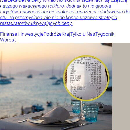
Narzekanie na ceny w nadmorskich smażalniach są częścią
naszego wakacyjnego folkloru. Jednak to nie głupota
turystów, naiwność ani niezdolność mnożenia i dodawania do
stu. To przemyślana, ale nie do końca uczciwa strategia
restauratorów ukrywających ceny.
Finanse i inwestycje
Podróże
Kraj
Tylko u Nas
Tygodnik
Wprost