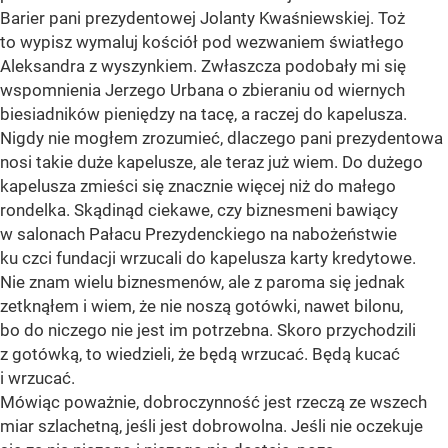
Barier pani prezydentowej Jolanty Kwaśniewskiej. Toż
to wypisz wymaluj kościół pod wezwaniem światłego
Aleksandra z wyszynkiem. Zwłaszcza podobały mi się
wspomnienia Jerzego Urbana o zbieraniu od wiernych
biesiadników pieniędzy na tacę, a raczej do kapelusza.
Nigdy nie mogłem zrozumieć, dlaczego pani prezydentowa
nosi takie duże kapelusze, ale teraz już wiem. Do dużego
kapelusza zmieści się znacznie więcej niż do małego
rondelka. Skądinąd ciekawe, czy biznesmeni bawiący
w salonach Pałacu Prezydenckiego na nabożeństwie
ku czci fundacji wrzucali do kapelusza karty kredytowe.
Nie znam wielu biznesmenów, ale z paroma się jednak
zetknąłem i wiem, że nie noszą gotówki, nawet bilonu,
bo do niczego nie jest im potrzebna. Skoro przychodzili
z gotówką, to wiedzieli, że będą wrzucać. Będą kucać
i wrzucać.
Mówiąc poważnie, dobroczynność jest rzeczą ze wszech
miar szlachetną, jeśli jest dobrowolna. Jeśli nie oczekuje