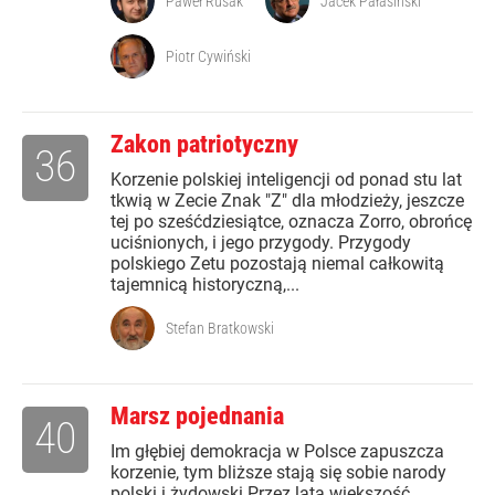
Paweł Rusak
Jacek Pałasiński
Piotr Cywiński
Zakon patriotyczny
36
Korzenie polskiej inteligencji od ponad stu lat
tkwią w Zecie Znak "Z" dla młodzieży, jeszcze
tej po sześćdziesiątce, oznacza Zorro, obrońcę
uciśnionych, i jego przygody. Przygody
polskiego Zetu pozostają niemal całkowitą
tajemnicą historyczną,...
Stefan Bratkowski
Marsz pojednania
40
Im głębiej demokracja w Polsce zapuszcza
korzenie, tym bliższe stają się sobie narody
polski i żydowski Przez lata większość