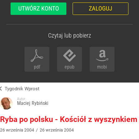
UTWÓRZ KONTO
ZALOGUJ
Czytaj lub pobierz
pdf
epub
mobi
Tygodnik Wprost
Autor:
Maciej Rybiński
Ryba po polsku - Kościół z wyszynkiem
26
września
2004
/
26
września
2004