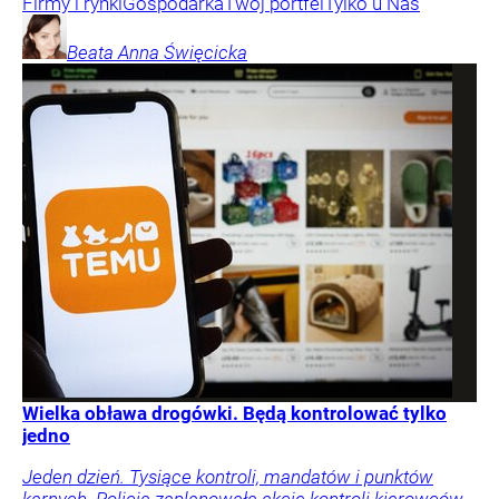
Firmy i rynki
Gospodarka
Twój portfel
Tylko u Nas
Beata Anna
Święcicka
Wielka obława drogówki. Będą kontrolować tylko
jedno
Jeden dzień. Tysiące kontroli, mandatów i punktów