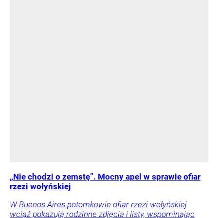
„Nie chodzi o zemstę”. Mocny apel w sprawie ofiar
rzezi wołyńskiej
W Buenos Aires potomkowie ofiar rzezi wołyńskiej
wciąż pokazują rodzinne zdjęcia i listy, wspominając