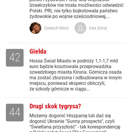
Izraelczyków nie miała możliwości odwiedzić
Polski. PRL nie tylko bojkotowała państwo
żydowskie po wojnie sześciodniowej,...
Szewach Weiss
Ewa Szmal
Giełda
42
Hossa Świat Miasto w podróży 1,1-1,7 mld
euro będzie kosztowała przeprowadzka
szwedzkiego miasta Kiruna. Górnicza osada
ma zostać zburzona i odbudowana w innym
miejscu, ponieważ eksperci obliczyli,
że szkody górnicze w ciągu...
Drugi skok tygrysa?
44
Możemy dogonić Hiszpanię lub dać się
dogonić Ukrainie "Sunny prospects", czyli
"Świetlana przyszłość" - tak korespondencję