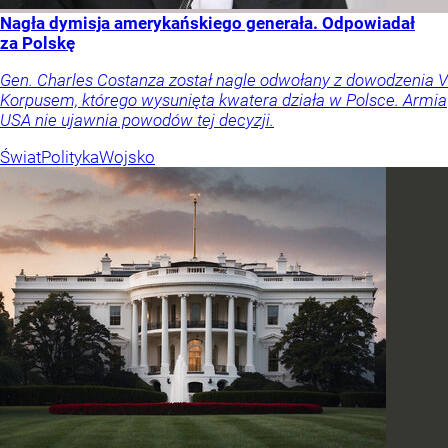
Nagła dymisja amerykańskiego generała. Odpowiadał
za Polskę
Gen. Charles Costanza został nagle odwołany z dowodzenia V
Korpusem, którego wysunięta kwatera działa w Polsce. Armia
USA nie ujawnia powodów tej decyzji.
Świat
Polityka
Wojsko