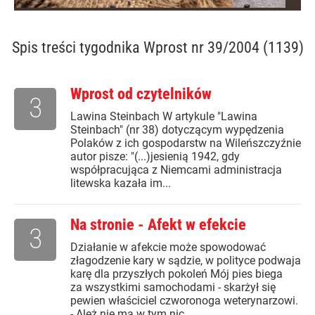
Spis treści
tygodnika Wprost nr 39/2004 (1139)
Wprost od czytelników
3
Lawina Steinbach W artykule "Lawina
Steinbach" (nr 38) dotyczącym wypędzenia
Polaków z ich gospodarstw na Wileńszczyźnie
autor pisze: "(...)jesienią 1942, gdy
współpracująca z Niemcami administracja
litewska kazała im...
Na stronie - Afekt w efekcie
3
Działanie w afekcie może spowodować
złagodzenie kary w sądzie, w polityce podwaja
karę dla przyszłych pokoleń Mój pies biega
za wszystkimi samochodami - skarżył się
pewien właściciel czworonoga weterynarzowi.
- Ależ nie ma w tym nic...