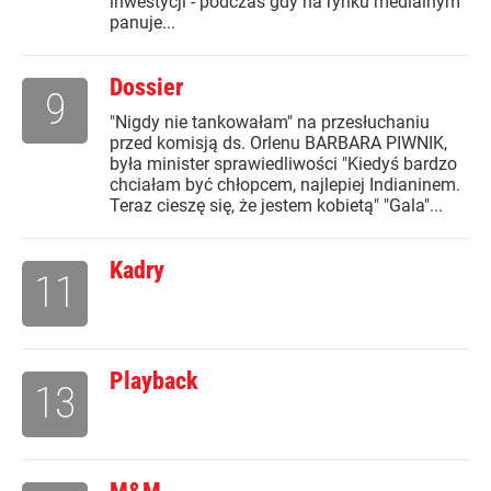
inwestycji - podczas gdy na rynku medialnym
panuje...
Dossier
9
"Nigdy nie tankowałam" na przesłuchaniu
przed komisją ds. Orlenu BARBARA PIWNIK,
była minister sprawiedliwości "Kiedyś bardzo
chciałam być chłopcem, najlepiej Indianinem.
Teraz cieszę się, że jestem kobietą" "Gala"...
Kadry
11
Playback
13