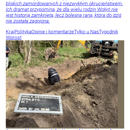
bliskich zamordowanych z niezwykłym okrucieństwem.
Ich dramat przypomina, że dla wielu rodzin Wołyń nie
jest historią zamkniętą, lecz bolesną raną, która do dziś
nie została zagojona.
Kraj
Polityka
Opinie i komentarze
Tylko u Nas
Tygodnik
Wprost