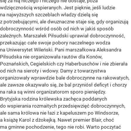
się za nią niczego i niczego nie dostaje, poza
wdzięcznością wspieranych. Jest pięknie, jeśli ludzie
na najwyższych szczeblach władzy dzielą się
z potrzebującymi, ale dwuznaczne staje się, gdy organizują
dobroczynność wśród osób od nich w jakiś sposób
zależnych. Marszałek Piłsudski uprawiał dobroczynność,
przekazując całe swoje pobory naczelnego wodza
na Uniwersytet Wileński. Pani marszałkowa Aleksandra
Piłsudska nie organizowała rautów dla Konów,
Poznańskich, Cegielskich czy Haberbuschów i nie zbierała
od nich na sieroty i wdowy. Damy z towarzystwa
organizowały wprawdzie bale dobroczynne na rakowatych,
ale zawsze okazywało się, że bal przyniósł deficyt i chorzy
na raka są winni organizatorom sporo pieniędzy.
Brytyjska rodzina królewska zachęca poddanych
do wspierania rozmaitych przedsięwzięć dobroczynnych,
ale sama królowa nie łazi z kapeluszem po Windsorze,
a książę Karol z dżokejką. Nawet premier Blair, choć
ma gminne pochodzenie, tego nie robi. Warto poczytać