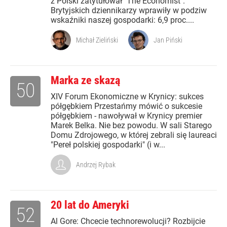
z Polski zatytułował "The Economist".
Brytyjskich dziennikarzy wprawiły w podziw
wskaźniki naszej gospodarki: 6,9 proc....
Michał Zieliński
Jan Piński
Marka ze skazą
50
XIV Forum Ekonomiczne w Krynicy: sukces
półgębkiem Przestańmy mówić o sukcesie
półgębkiem - nawoływał w Krynicy premier
Marek Belka. Nie bez powodu. W sali Starego
Domu Zdrojowego, w której zebrali się laureaci
"Pereł polskiej gospodarki" (i w...
Andrzej Rybak
20 lat do Ameryki
52
Al Gore: Chcecie technorewolucji? Rozbijcie