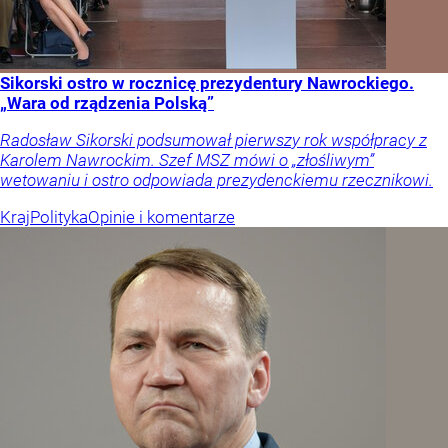
Sikorski ostro w rocznicę prezydentury Nawrockiego.
„Wara od rządzenia Polską”
Radosław Sikorski podsumował pierwszy rok współpracy z
Karolem Nawrockim. Szef MSZ mówi o „złośliwym”
wetowaniu i ostro odpowiada prezydenckiemu rzecznikowi.
Kraj
Polityka
Opinie i komentarze