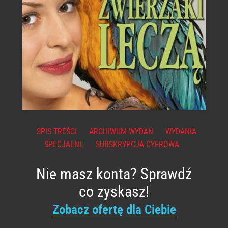
SPIS TREŚCI
ARCHIWUM WYDAŃ
WYDANIA
SPECJALNE
SUBSKRYPCJA CYFROWA
Nie masz konta? Sprawdź
co zyskasz!
Zobacz ofertę dla Ciebie