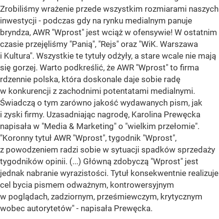
Zrobiliśmy wrażenie przede wszystkim rozmiarami naszych
inwestycji - podczas gdy na rynku medialnym panuje
bryndza, AWR "Wprost" jest wciąż w ofensywie! W ostatnim
czasie przejęliśmy "Panią", "Rejs" oraz "WiK. Warszawa
i Kultura". Wszystkie te tytuły odżyły, a stare wcale nie mają
się gorzej. Warto podkreślić, że AWR "Wprost" to firma
rdzennie polska, która doskonale daje sobie radę
w konkurencji z zachodnimi potentatami medialnymi.
Świadczą o tym zarówno jakość wydawanych pism, jak
i zyski firmy. Uzasadniając nagrodę, Karolina Prewęcka
napisała w "Media & Marketing" o "wielkim przełomie".
"Koronny tytuł AWR "Wprost", tygodnik "Wprost",
z powodzeniem radzi sobie w sytuacji spadków sprzedaży
tygodników opinii. (...) Główną zdobyczą "Wprost" jest
jednak nabranie wyrazistości. Tytuł konsekwentnie realizuje
cel bycia pismem odważnym, kontrowersyjnym
w poglądach, zadziornym, prześmiewczym, krytycznym
wobec autorytetów" - napisała Prewęcka.