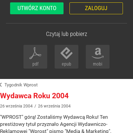
UTWÓRZ KONTO
ZALOGUJ
Czytaj lub pobierz
pdf
epub
mobi
Tygodnik Wprost
Wydawca Roku 2004
26
września
2004
/
26
września
2004
"WPROST" górą! Zostaliśmy Wydawcą Roku! Ten
prestiżowy tytuł przyznało Agencji Wydawniczo-
Reklamowej "Wprost" pismo "Media & Marketing".