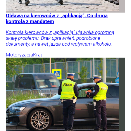
Obława na kierowców z „aplikacją”. Co druga
kontrola z mandatem
Kontrola kierowców z „aplikacją” ujawniła ogromną
skalę problemu. Brak uprawnień, podrobione
dokumenty, a nawet jazda pod wpływem alkoholu.
Motoryzacja
Kraj