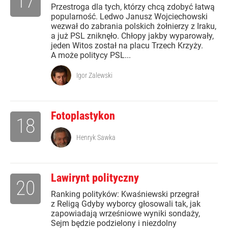
17
Przestroga dla tych, którzy chcą zdobyć łatwą
popularność. Ledwo Janusz Wojciechowski
wezwał do zabrania polskich żołnierzy z Iraku,
a już PSL zniknęło. Chłopy jakby wyparowały,
jeden Witos został na placu Trzech Krzyży.
A może politycy PSL...
Igor Zalewski
Fotoplastykon
18
Henryk Sawka
Lawirynt polityczny
20
Ranking polityków: Kwaśniewski przegrał
z Religą Gdyby wyborcy głosowali tak, jak
zapowiadają wrześniowe wyniki sondaży,
Sejm będzie podzielony i niezdolny