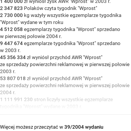
1 400 000
zł wyniósł zysk AWR "Wprost" w 2003 r.
2 347 823
Polaków czyta tygodnik "Wprost"
2 730 000
kg ważyły wszystkie egzemplarze tygodnika
"Wprost" wydane w tym roku
4 512 058
egzemplarzy tygodnika "Wprost" sprzedano
w pierwszej połowie 2004 r.
9 447 674
egzemplarze tygodnika "Wprost" sprzedano
w 2003 r.
45 356 334
zł wyniósł przychód AWR "Wprost"
ze sprzedaży powierzchni reklamowej w pierwszej połowie
2003 r.
53 807 018
zł wyniósł przychód AWR "Wprost"
ze sprzedaży powierzchni reklamowej w pierwszej połowie
2004 r.
1 111 991 230
stron liczyły wszystkie egzemplarze
tygodnika "Wprost" wydane w 2003 r.
Więcej możesz przeczytać w
39/2004 wydaniu