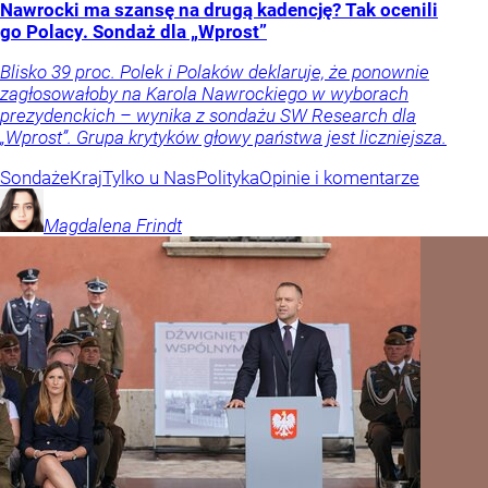
Nawrocki ma szansę na drugą kadencję? Tak ocenili
go Polacy. Sondaż dla „Wprost”
Blisko 39 proc. Polek i Polaków deklaruje, że ponownie
zagłosowałoby na Karola Nawrockiego w wyborach
prezydenckich – wynika z sondażu SW Research dla
„Wprost”. Grupa krytyków głowy państwa jest liczniejsza.
Sondaże
Kraj
Tylko u Nas
Polityka
Opinie i komentarze
Magdalena
Frindt