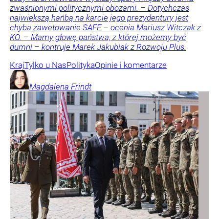
zwaśnionymi politycznymi obozami. – Dotychczas
największą hańbą na karcie jego prezydentury jest
chyba zawetowanie SAFE – ocenia Mariusz Witczak z
KO. – Mamy głowę państwa, z której możemy być
dumni – kontruje Marek Jakubiak z Rozwoju Plus.
Kraj
Tylko u Nas
Polityka
Opinie i komentarze
Magdalena
Frindt