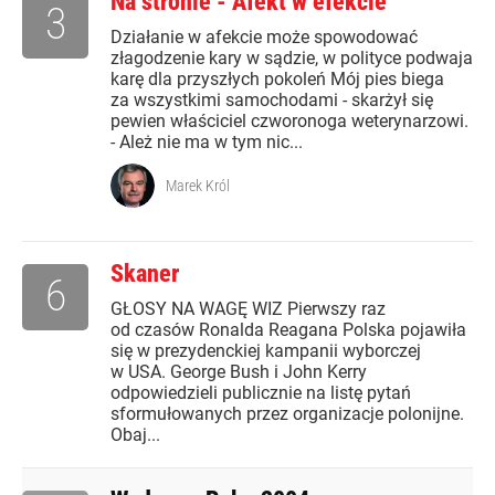
Na stronie - Afekt w efekcie
3
Działanie w afekcie może spowodować
złagodzenie kary w sądzie, w polityce podwaja
karę dla przyszłych pokoleń Mój pies biega
za wszystkimi samochodami - skarżył się
pewien właściciel czworonoga weterynarzowi.
- Ależ nie ma w tym nic...
Marek Król
Skaner
6
GŁOSY NA WAGĘ WIZ Pierwszy raz
od czasów Ronalda Reagana Polska pojawiła
się w prezydenckiej kampanii wyborczej
w USA. George Bush i John Kerry
odpowiedzieli publicznie na listę pytań
sformułowanych przez organizacje polonijne.
Obaj...