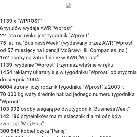
1139 x "WPROST"
6
tytułów wydaje AWR "Wprost"
22
lata na rynku jest tygodnik "Wprost"
75
lat ma "BusinessWeek" (wydawany przez AWR "Wprost"
od 57 miesięcy na licencji McGraw-Hill Companies Inc.)
162
osoby są zatrudnione w AWR "Wprost"
1139.
wydanie "Wprost" trzymasz właśnie w ręku
1454
reklamy ukazały się w tygodniku "Wprost" od stycznia
do sierpnia 2004 r.
6004
strony liczy rocznik tygodnika "Wprost" z 2003 r.
70 000
kg waży średnio nakład jednego numeru tygodnika
"Wprost"
103 992
osoby siegają po dwutygodnik "BusinessWeek"
142 186
czytelników ma miesięcznik dla miłośników
zwierząt "Mój Pies"
300 546
kobiet czyta "Panią"