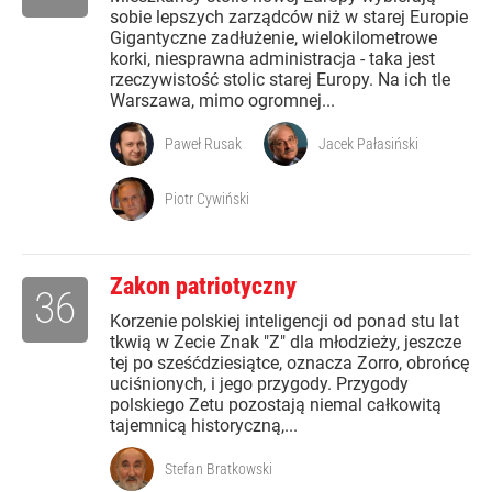
sobie lepszych zarządców niż w starej Europie
Gigantyczne zadłużenie, wielokilometrowe
korki, niesprawna administracja - taka jest
rzeczywistość stolic starej Europy. Na ich tle
Warszawa, mimo ogromnej...
Paweł Rusak
Jacek Pałasiński
Piotr Cywiński
Zakon patriotyczny
36
Korzenie polskiej inteligencji od ponad stu lat
tkwią w Zecie Znak "Z" dla młodzieży, jeszcze
tej po sześćdziesiątce, oznacza Zorro, obrońcę
uciśnionych, i jego przygody. Przygody
polskiego Zetu pozostają niemal całkowitą
tajemnicą historyczną,...
Stefan Bratkowski