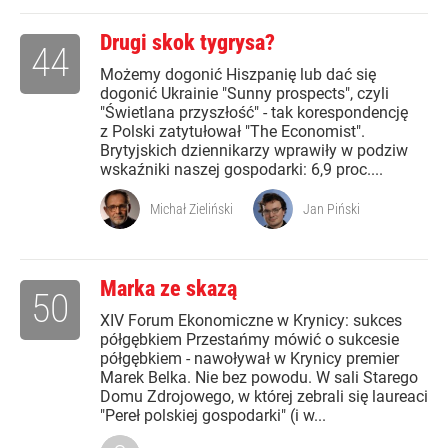
Drugi skok tygrysa?
44
Możemy dogonić Hiszpanię lub dać się
dogonić Ukrainie "Sunny prospects", czyli
"Świetlana przyszłość" - tak korespondencję
z Polski zatytułował "The Economist".
Brytyjskich dziennikarzy wprawiły w podziw
wskaźniki naszej gospodarki: 6,9 proc....
Michał Zieliński
Jan Piński
Marka ze skazą
50
XIV Forum Ekonomiczne w Krynicy: sukces
półgębkiem Przestańmy mówić o sukcesie
półgębkiem - nawoływał w Krynicy premier
Marek Belka. Nie bez powodu. W sali Starego
Domu Zdrojowego, w której zebrali się laureaci
"Pereł polskiej gospodarki" (i w...