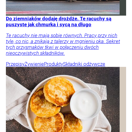
Do ziemniaków dodaję drożdże. Te racuchy są
puszyste jak chmurka i sycą na długo
Te racuchy nie mają sobie równych. Pracy przy nich
tyle, co nic, a znikają z talerzy w mgnieniu oka. Sekret
tych przysmaków tkwi w połączeniu dwóch
nieoczywistych składników.
Przepisy
Żywienie
Produkty
Składniki odżywcze