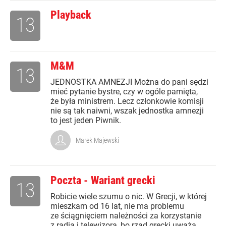
Playback
13
M&M
13
JEDNOSTKA AMNEZJI Można do pani sędzi
mieć pytanie bystre, czy w ogóle pamięta,
że była ministrem. Lecz członkowie komisji
nie są tak naiwni, wszak jednostka amnezji
to jest jeden Piwnik.
Marek Majewski
Poczta - Wariant grecki
13
Robicie wiele szumu o nic. W Grecji, w której
mieszkam od 16 lat, nie ma problemu
ze ściągnięciem należności za korzystanie
z radia i telewizora, bo rząd grecki uważa,