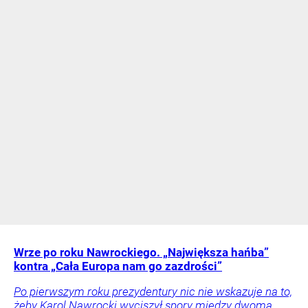
Wrze po roku Nawrockiego. „Największa hańba”
kontra „Cała Europa nam go zazdrości”
Po pierwszym roku prezydentury nic nie wskazuje na to,
żeby Karol Nawrocki wyciszył spory między dwoma