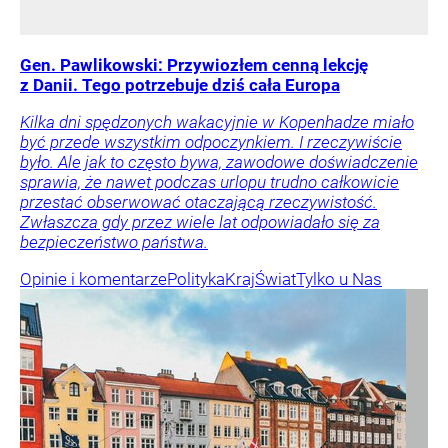
Gen. Pawlikowski: Przywiozłem cenną lekcję
z Danii. Tego potrzebuje dziś cała Europa
Kilka dni spędzonych wakacyjnie w Kopenhadze miało
być przede wszystkim odpoczynkiem. I rzeczywiście
było. Ale jak to często bywa, zawodowe doświadczenie
sprawia, że nawet podczas urlopu trudno całkowicie
przestać obserwować otaczającą rzeczywistość.
Zwłaszcza gdy przez wiele lat odpowiadało się za
bezpieczeństwo państwa.
Opinie i komentarze
Polityka
Kraj
Świat
Tylko u Nas