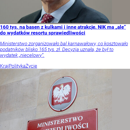
160 tys. na basen z kulkami i inne atrakcje. NIK ma „ale”
do wydatków resortu sprawiedliwości
Ministerstwo zorganizowało bal karnawałowy, co kosztowało
podatników blisko 165 tys. zł. Decyzja uznała, że był to
wydatek „niecelowy”.
Kraj
Polityka
Życie