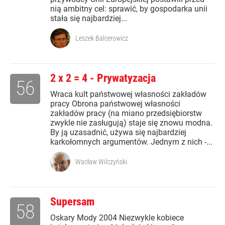
nią ambitny cel: sprawić, by gospodarka unii
stała się najbardziej...
Leszek Balcerowicz
2 x 2 = 4 - Prywatyzacja
56
Wraca kult państwowej własności zakładów
pracy Obrona państwowej własności
zakładów pracy (na miano przedsiębiorstw
zwykle nie zasługują) staje się znowu modna.
By ją uzasadnić, używa się najbardziej
karkołomnych argumentów. Jednym z nich -...
Wacław Wilczyński
Supersam
58
Oskary Mody 2004 Niezwykle kobiece