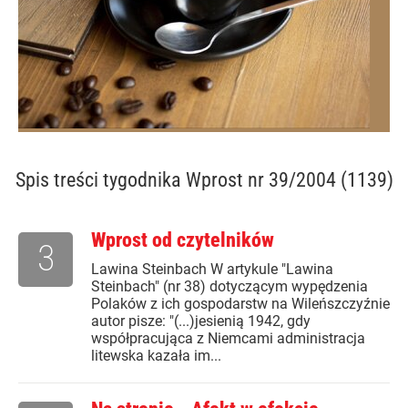
Spis treści
tygodnika Wprost nr 39/2004 (1139)
Wprost od czytelników
3
Lawina Steinbach W artykule "Lawina
Steinbach" (nr 38) dotyczącym wypędzenia
Polaków z ich gospodarstw na Wileńszczyźnie
autor pisze: "(...)jesienią 1942, gdy
współpracująca z Niemcami administracja
litewska kazała im...