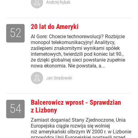
Andrzej Rybak
20 lat do Ameryki
52
Al Gore: Chcecie technorewolucji? Rozbijcie
monopol telekomunikacyjny! Analitycy,
zaślepieni znakomitymi wynikami spółek
internetowych, twierdzili pod koniec lat 90.,
że dzięki globalnej sieci powstanie zupełnie
nowa ekonomia. Nie powstała, a...
Jan Stradowski
Balcerowicz wprost - Sprawdzian
54
z Lizbony
Zamiast doganiać Stany Zjednoczone, Unia
Europejska ciągle rozwija się wolniej
niż amerykański olbrzym W 2000 r. w Lizbonie
przywódcy Unii Europejskiej postawili przed