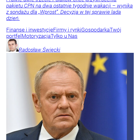
pakietu CPN na dwa ostatnie tygodnie wakacji – wynika
z sondażu dla „Wprost”. Decyzja w tej sprawie lada
dzień.
Finanse i inwestycje
Firmy i rynki
Gospodarka
Twój
portfel
Motoryzacja
Tylko u Nas
Radosław
Święcki