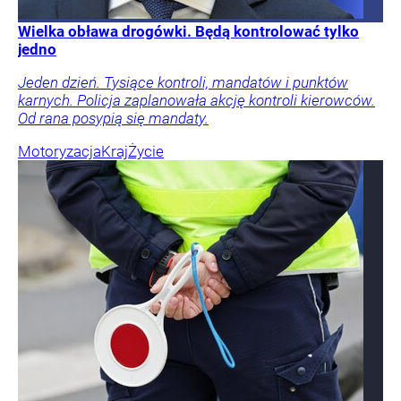
Wielka obława drogówki. Będą kontrolować tylko
jedno
Jeden dzień. Tysiące kontroli, mandatów i punktów
karnych. Policja zaplanowała akcję kontroli kierowców.
Od rana posypią się mandaty.
Motoryzacja
Kraj
Życie