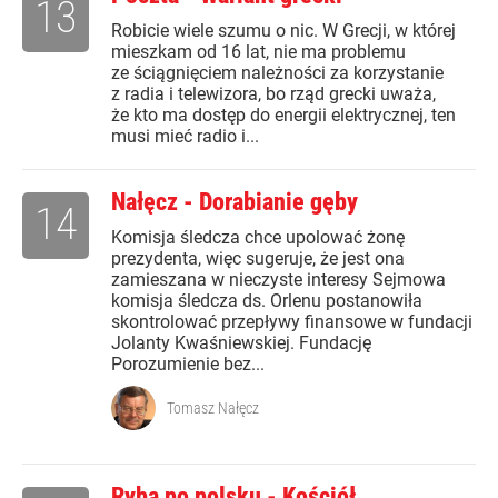
13
Robicie wiele szumu o nic. W Grecji, w której
mieszkam od 16 lat, nie ma problemu
ze ściągnięciem należności za korzystanie
z radia i telewizora, bo rząd grecki uważa,
że kto ma dostęp do energii elektrycznej, ten
musi mieć radio i...
Nałęcz - Dorabianie gęby
14
Komisja śledcza chce upolować żonę
prezydenta, więc sugeruje, że jest ona
zamieszana w nieczyste interesy Sejmowa
komisja śledcza ds. Orlenu postanowiła
skontrolować przepływy finansowe w fundacji
Jolanty Kwaśniewskiej. Fundację
Porozumienie bez...
Tomasz Nałęcz
Ryba po polsku - Kościół