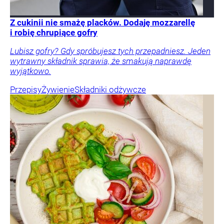
Z cukinii nie smażę placków. Dodaję mozzarellę
i robię chrupiące gofry
Lubisz gofry? Gdy spróbujesz tych przepadniesz. Jeden
wytrawny składnik sprawia, że smakują naprawdę
wyjątkowo.
Przepisy
Żywienie
Składniki odżywcze