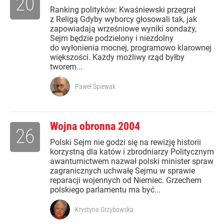
20
Ranking polityków: Kwaśniewski przegrał
z Religą Gdyby wyborcy głosowali tak, jak
zapowiadają wrześniowe wyniki sondaży,
Sejm będzie podzielony i niezdolny
do wyłonienia mocnej, programowo klarownej
większości. Każdy możliwy rząd byłby
tworem...
Paweł Śpiewak
Wojna obronna 2004
26
Polski Sejm nie godzi się na rewizję historii
korzystną dla katów i zbrodniarzy Politycznym
awanturnictwem nazwał polski minister spraw
zagranicznych uchwałę Sejmu w sprawie
reparacji wojennych od Niemiec. Grzechem
polskiego parlamentu ma być...
Krystyna Grzybowska