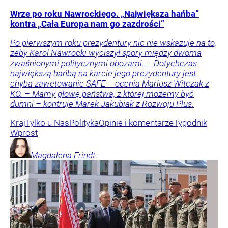
Wrze po roku Nawrockiego. „Największa hańba”
kontra „Cała Europa nam go zazdrości”
Po pierwszym roku prezydentury nic nie wskazuje na to,
żeby Karol Nawrocki wyciszył spory między dwoma
zwaśnionymi politycznymi obozami. – Dotychczas
największą hańbą na karcie jego prezydentury jest
chyba zawetowanie SAFE – ocenia Mariusz Witczak z
KO. – Mamy głowę państwa, z której możemy być
dumni – kontruje Marek Jakubiak z Rozwoju Plus.
Kraj
Tylko u Nas
Polityka
Opinie i komentarze
Tygodnik
Wprost
Magdalena
Frindt