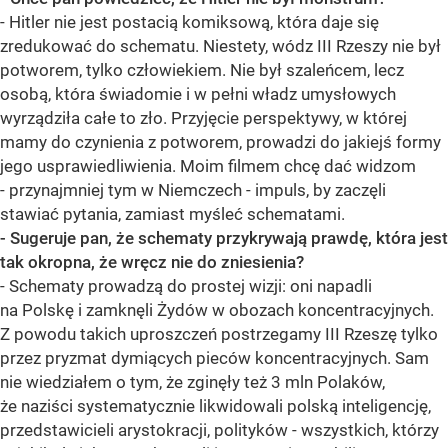
- Hitler nie jest postacią komiksową, która daje się
zredukować do schematu. Niestety, wódz III Rzeszy nie był
potworem, tylko człowiekiem. Nie był szaleńcem, lecz
osobą, która świadomie i w pełni władz umysłowych
wyrządziła całe to zło. Przyjęcie perspektywy, w której
mamy do czynienia z potworem, prowadzi do jakiejś formy
jego usprawiedliwienia. Moim filmem chcę dać widzom
- przynajmniej tym w Niemczech - impuls, by zaczęli
stawiać pytania, zamiast myśleć schematami.
- Sugeruje pan, że schematy przykrywają prawdę, która jest
tak okropna, że wręcz nie do zniesienia?
- Schematy prowadzą do prostej wizji: oni napadli
na Polskę i zamknęli Żydów w obozach koncentracyjnych.
Z powodu takich uproszczeń postrzegamy III Rzeszę tylko
przez pryzmat dymiących pieców koncentracyjnych. Sam
nie wiedziałem o tym, że zginęły też 3 mln Polaków,
że naziści systematycznie likwidowali polską inteligencję,
przedstawicieli arystokracji, polityków - wszystkich, którzy