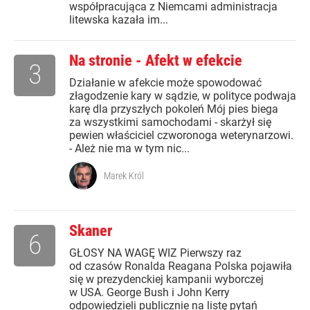
współpracująca z Niemcami administracja
litewska kazała im...
Na stronie - Afekt w efekcie
3
Działanie w afekcie może spowodować
złagodzenie kary w sądzie, w polityce podwaja
karę dla przyszłych pokoleń Mój pies biega
za wszystkimi samochodami - skarżył się
pewien właściciel czworonoga weterynarzowi.
- Ależ nie ma w tym nic...
Marek Król
Skaner
6
GŁOSY NA WAGĘ WIZ Pierwszy raz
od czasów Ronalda Reagana Polska pojawiła
się w prezydenckiej kampanii wyborczej
w USA. George Bush i John Kerry
odpowiedzieli publicznie na listę pytań