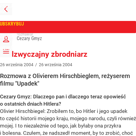
PRZEJDŹ
NA
WPROST
STRONĘ
GŁÓWNĄ
UBSKRYBUJ
Tygodnik Wprost
Rozmawiał:
ZALOGUJ
Cezary Gmyz
MENU
Nadzwyczajny zbrodniarz
26
września
2004
/
26
września
2004
Rozmowa z Olivierem Hirschbieglem, reżyserem
filmu "Upadek"
Cezary Gmyz: Dlaczego pan i dlaczego teraz opowieść
o ostatnich dniach Hitlera?
Olivier Hirschbiegel: Zrobiłem to, bo Hitler i jego upadek
to część historii mojego kraju, mojego narodu, czyli również
mojej. I to niezależnie od tego, jak byłaby ona przykra
i bolesna. Czułem, że nadszedł moment, by to zrobić, choć