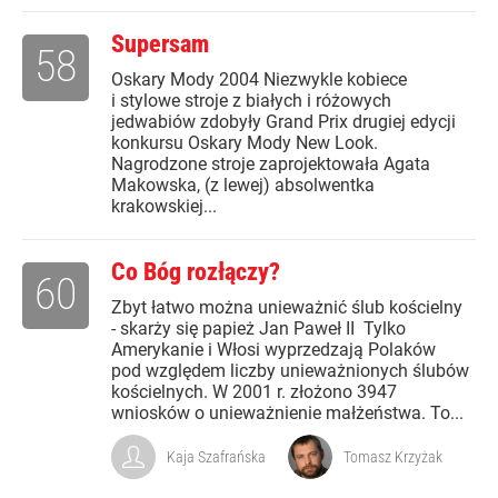
Supersam
58
Oskary Mody 2004 Niezwykle kobiece
i stylowe stroje z białych i różowych
jedwabiów zdobyły Grand Prix drugiej edycji
konkursu Oskary Mody New Look.
Nagrodzone stroje zaprojektowała Agata
Makowska, (z lewej) absolwentka
krakowskiej...
Co Bóg rozłączy?
60
Zbyt łatwo można unieważnić ślub kościelny
- skarży się papież Jan Paweł II Tylko
Amerykanie i Włosi wyprzedzają Polaków
pod względem liczby unieważnionych ślubów
kościelnych. W 2001 r. złożono 3947
wniosków o unieważnienie małżeństwa. To...
Kaja Szafrańska
Tomasz Krzyżak