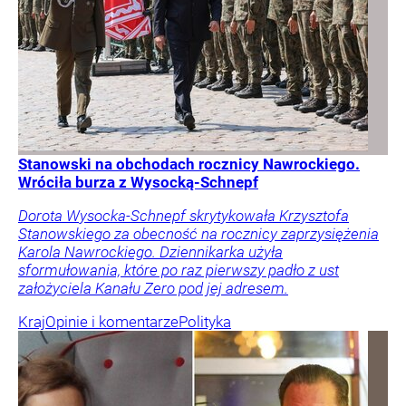
Stanowski na obchodach rocznicy Nawrockiego.
Wróciła burza z Wysocką-Schnepf
Dorota Wysocka-Schnepf skrytykowała Krzysztofa
Stanowskiego za obecność na rocznicy zaprzysiężenia
Karola Nawrockiego. Dziennikarka użyła
sformułowania, które po raz pierwszy padło z ust
założyciela Kanału Zero pod jej adresem.
Kraj
Opinie i komentarze
Polityka