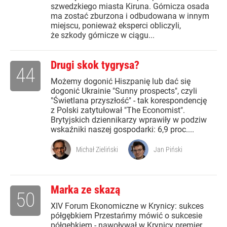
szwedzkiego miasta Kiruna. Górnicza osada
ma zostać zburzona i odbudowana w innym
miejscu, ponieważ eksperci obliczyli,
że szkody górnicze w ciągu...
Drugi skok tygrysa?
44
Możemy dogonić Hiszpanię lub dać się
dogonić Ukrainie "Sunny prospects", czyli
"Świetlana przyszłość" - tak korespondencję
z Polski zatytułował "The Economist".
Brytyjskich dziennikarzy wprawiły w podziw
wskaźniki naszej gospodarki: 6,9 proc....
Michał Zieliński
Jan Piński
Marka ze skazą
50
XIV Forum Ekonomiczne w Krynicy: sukces
półgębkiem Przestańmy mówić o sukcesie
półgębkiem - nawoływał w Krynicy premier