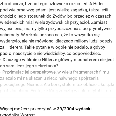
zbrodniarza, trzeba tego człowieka rozumieć. A Hitler
pod wieloma względami jest wielką zagadką, także jeśli
chodzi o jego stosunek do Żydów, bo przecież w czasach
wiedeńskich miał wielu żydowskich przyjaciół. Zamiast
wyjaśnienia, mamy tylko przypuszczenia albo prymitywne
schematy. W szkole uczono nas, że to wszystko się
wydarzyło, ale nie mówiono, dlaczego miliony ludzi poszły
za Hitlerem. Takie pytanie w ogóle nie padało, a gdyby
padło, nauczyciele nie wiedzieliby, co odpowiedzieć.
- Dlaczego w filmie o Hitlerze głównym bohaterem nie jest
on sam, lecz jego sekretarka?
- Przyjmując jej perspektywę, w wielu fragmentach filmu
zależało mi na ukazaniu nieco naiwnego spojrzenia
przeciętnego Niemca. Ale korzystałem też obficie z książki
prof. Joachima Festa, z której zresztą wziąłem tytuł filmu.
Więcej możesz przeczytać w
39/2004 wydaniu
tygodnika Wprost
.