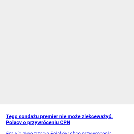
Tego sondażu premier nie może zlekceważyć.
Polacy o przywróceniu CPN
Prawie dwie trzecie Polaków chce przywrócenia