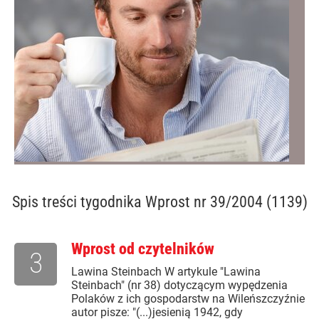
Spis treści
tygodnika Wprost nr 39/2004 (1139)
Wprost od czytelników
3
Lawina Steinbach W artykule "Lawina
Steinbach" (nr 38) dotyczącym wypędzenia
Polaków z ich gospodarstw na Wileńszczyźnie
autor pisze: "(...)jesienią 1942, gdy