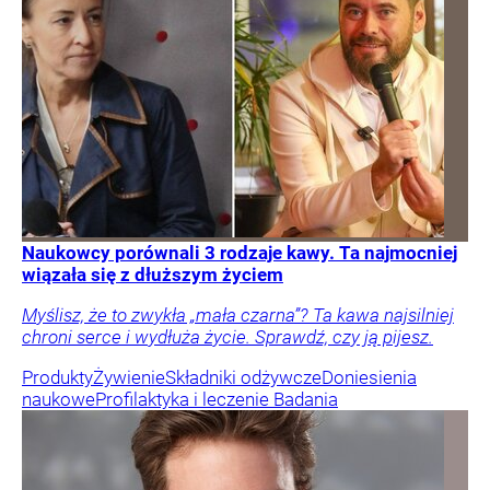
Naukowcy porównali 3 rodzaje kawy. Ta najmocniej
wiązała się z dłuższym życiem
Myślisz, że to zwykła „mała czarna”? Ta kawa najsilniej
chroni serce i wydłuża życie. Sprawdź, czy ją pijesz.
Produkty
Żywienie
Składniki odżywcze
Doniesienia
naukowe
Profilaktyka i leczenie
Badania