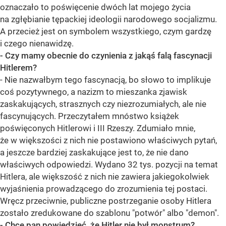
oznaczało to poświęcenie dwóch lat mojego życia
na zgłębianie tępackiej ideologii narodowego socjalizmu.
A przecież jest on symbolem wszystkiego, czym gardzę
i czego nienawidzę.
- Czy mamy obecnie do czynienia z jakąś falą fascynacji
Hitlerem?
- Nie nazwałbym tego fascynacją, bo słowo to implikuje
coś pozytywnego, a nazizm to mieszanka zjawisk
zaskakujących, strasznych czy niezrozumiałych, ale nie
fascynujących. Przeczytałem mnóstwo książek
poświęconych Hitlerowi i III Rzeszy. Zdumiało mnie,
że w większości z nich nie postawiono właściwych pytań,
a jeszcze bardziej zaskakujące jest to, że nie dano
właściwych odpowiedzi. Wydano 32 tys. pozycji na temat
Hitlera, ale większość z nich nie zawiera jakiegokolwiek
wyjaśnienia prowadzącego do zrozumienia tej postaci.
Wręcz przeciwnie, publiczne postrzeganie osoby Hitlera
zostało zredukowane do szablonu "potwór" albo "demon".
- Chce pan powiedzieć, że Hitler nie był monstrum?