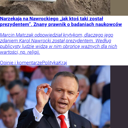
Narzekają na Nawrockiego „jak ktoś taki został
prezydentem”. Znany prawnik o badaniach naukowców
Marcin Matczak odpowiedział krytykom, dlaczego jego
zdaniem Karol Nawrocki został prezydentem. Według
publicysty ludzie widzą w nim obrońcę ważnych dla nich
wartości, np. religii.
Opinie i komentarze
Polityka
Kraj