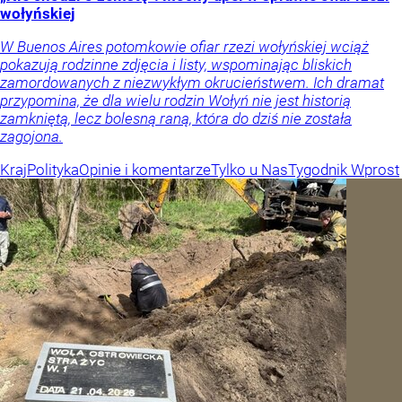
wołyńskiej
W Buenos Aires potomkowie ofiar rzezi wołyńskiej wciąż
pokazują rodzinne zdjęcia i listy, wspominając bliskich
zamordowanych z niezwykłym okrucieństwem. Ich dramat
przypomina, że dla wielu rodzin Wołyń nie jest historią
zamkniętą, lecz bolesną raną, która do dziś nie została
zagojona.
Kraj
Polityka
Opinie i komentarze
Tylko u Nas
Tygodnik Wprost