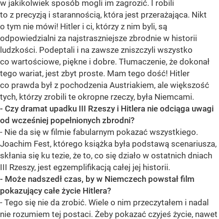
w jakikolwiek sposób mogli im zagrozić. I robili
to z precyzją i starannością, która jest przerażająca. Nikt
o tym nie mówi! Hitler i ci, którzy z nim byli, są
odpowiedzialni za najstraszniejsze zbrodnie w historii
ludzkości. Podeptali i na zawsze zniszczyli wszystko
co wartościowe, piękne i dobre. Tłumaczenie, że dokonał
tego wariat, jest zbyt proste. Mam tego dość! Hitler
co prawda był z pochodzenia Austriakiem, ale większość
tych, którzy zrobili te okropne rzeczy, była Niemcami.
- Czy dramat upadku III Rzeszy i Hitlera nie odciąga uwagi
od wcześniej popełnionych zbrodni?
- Nie da się w filmie fabularnym pokazać wszystkiego.
Joachim Fest, którego książka była podstawą scenariusza,
skłania się ku tezie, że to, co się działo w ostatnich dniach
III Rzeszy, jest egzemplifikacją całej jej historii.
- Może nadszedł czas, by w Niemczech powstał film
pokazujący całe życie Hitlera?
- Tego się nie da zrobić. Wiele o nim przeczytałem i nadal
nie rozumiem tej postaci. Żeby pokazać czyjeś życie, nawet