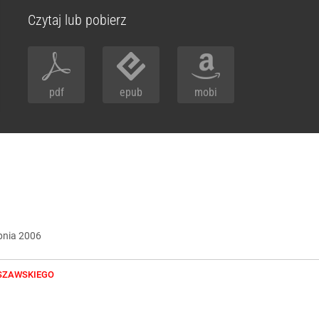
Czytaj lub pobierz
pdf
epub
mobi
pnia
2006
SZAWSKIEGO
umerze seryjnym 44-10395 wyprodukowano w Fort Worth w Teksasi