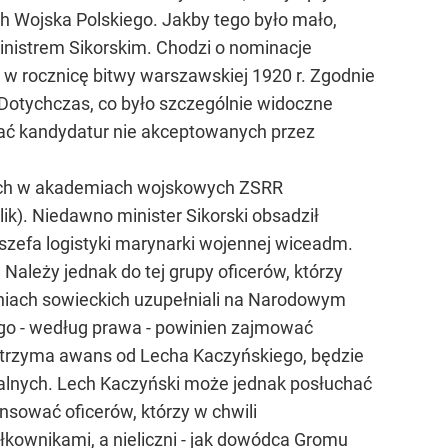
 Wojska Polskiego. Jakby tego było mało,
inistrem Sikorskim. Chodzi o nominacje
, w rocznicę bitwy warszawskiej 1920 r. Zgodnie
 Dotychczas, co było szczególnie widoczne
ać kandydatur nie akceptowanych przez
onych w akademiach wojskowych ZSRR
ik). Niedawno minister Sikorski obsadził
zefa logistyki marynarki wojennej wiceadm.
ależy jednak do tej grupy oficerów, którzy
lniach sowieckich uzupełniali na Narodowym
go - według prawa - powinien zajmować
a otrzyma awans od Lecha Kaczyńskiego, będzie
alnych. Lech Kaczyński może jednak posłuchać
nsować oficerów, którzy w chwili
kownikami, a nieliczni - jak dowódca Gromu