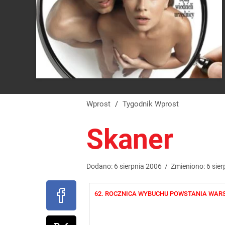
Wprost
/
Tygodnik Wprost
Skaner
Dodano:
6
sierpnia
2006
/
Zmieniono:
6
sier
62. ROCZNICA WYBUCHU POWSTANIA WAR
Skrzydła Warszawy
Bombowiec Liberator B-24J-45-CF o n