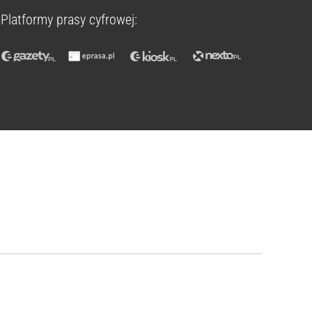
Platformy prasy cyfrowej:
e. Samolot przydzielono do polskiej jednostki na początku li