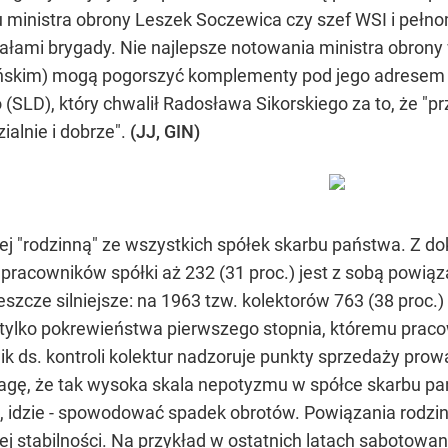
u ministra obrony Leszek Soczewica czy szef WSI i pełn
łami brygady. Nie najlepsze notowania ministra obrony 
skim) mogą pogorszyć komplementy pod jego adresem ze
D), który chwalił Radosława Sikorskiego za to, że "prz
ialnie i dobrze".
(JJ, GIN)
iej "rodzinną" ze wszystkich spółek skarbu państwa. Z d
pracowników spółki aż 232 (31 proc.) jest z sobą powi
eszcze silniejsze: na 1963 tzw. kolektorów 763 (38 proc.
 tylko pokrewieństwa pierwszego stopnia, któremu praco
nik ds. kontroli kolektur nadzoruje punkty sprzedaży pro
agę, że tak wysoka skala nepotyzmu w spółce skarbu pa
ym, idzie - spowodować spadek obrotów. Powiązania rod
jej stabilności. Na przykład w ostatnich latach sabotowan