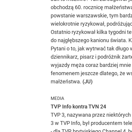
obchodzą 60. rocznicę małżeństwa (
powstanie warszawskie, tym bardzi
wielokrotnie ryzykował, podróżując
Ostatnio ryzykował kilka tygodni t
do najgłębszego kanionu świata. K
Pytani o to, jak wytrwać tak dług
dziennikarz, pisarz i podróżnik ża
wyjazdy męża coraz bardziej mnie 
fenomenem jeszcze dlatego, że wsz
małżeństwa.
(JU)
MEDIA
TVP Info kontra TVN 24
TVP 3, nazywana przez niektórych P
3 w TVP Info, był producentem tel
- dla TVP, brytyjskiego Channel 4, 