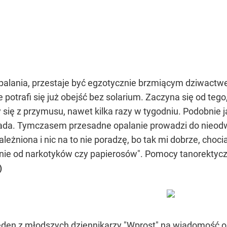
d opalania, przestaje być egzotycznie brzmiącym dziwac
 potrafi się już obejść bez solarium. Zaczyna się od tego,
ię z przymusu, nawet kilka razy w tygodniu. Podobnie jak
blada. Tymczasem przesadne opalanie prowadzi do nieod
leżniona i nic na to nie poradzę, bo tak mi dobrze, choci
 nie od narkotyków czy papierosów". Pomocy tanorektycz
)
eden z młodszych dziennikarzy "Wprost" na wiadomość o 