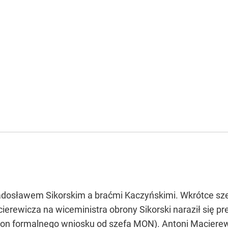
jektowany przez amerykańskiego inżyniera Isaaca Maclina Laddo
 stanowiło 10 ludzi, a w jedno-skach specjalnych - siedmiu. 
Włoszech. Był znany z niezwykłych umiejętności pilotażu, ale też
eciał do Polski z ładunkiem dla ruchu oporu. Jeden z silników z
lotu w skali 1:1 powstała w
Muzeum Powstania Warszawskieg
 prace nad drugą częścią ekspozycji Muzeum Powstania Warszawsk
Radosławem Sikorskim a braćmi Kaczyńskimi. Wkrótce 
erewicza na wiceministra obrony Sikorski naraził się 
 on formalnego wniosku od szefa MON). Antoni Macierew