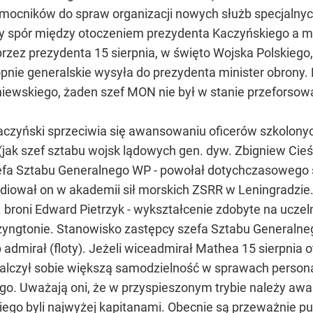
ocników do spraw organizacji nowych służb specjalnych
ący spór między otoczeniem prezydenta Kaczyńskiego a m
przez prezydenta 15 sierpnia, w święto Wojska Polskiego
nie generalskie wysyła do prezydenta minister obrony.
iewskiego, żaden szef MON nie był w stanie przeforsow
 Kaczyński sprzeciwia się awansowaniu oficerów szkol
jak szef sztabu wojsk lądowych gen. dyw. Zbigniew Cieśl
fa Sztabu Generalnego WP - powołał dotychczasowego s
iował on w akademii sił morskich ZSRR w Leningradzie. N
 broni Edward Pietrzyk - wykształcenie zdobyte na ucze
yngtonie. Stanowisko zastępcy szefa Sztabu Generalne
b admirał (floty). Jeżeli wiceadmirał Mathea 15 sierpni
walczył sobie większą samodzielność w sprawach person
ego. Uważają oni, że w przyspieszonym trybie należy awa
go byli najwyżej kapitanami. Obecnie są przeważnie puł