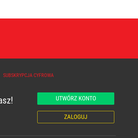
SUBSKRYPCJA CYFROWA
UTWÓRZ KONTO
asz!
ZALOGUJ