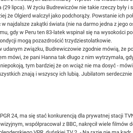
29 lipca). W życiu Budrewiczów nie takie rzeczy były i 
ej że Olgierd walczył jako podchorąży. Powstanie ich po
 w najdalsze zakątki świata (nie na darmo jedna z jego o
emu, gdy w Peru ten 83-latek wspinał się na wysokości p
ondycji mogą pozazdrościć trzydziestolatkowie.
o w udanym związku, Budrewiczowie zgodnie mówią, że po
rtem mówi, że pani Hanna tak długo z nim wytrzymała, gdy
niepokoją, tym bardziej że on wciąż nie ma dosyć - mó
ystkich znają i wszyscy ich lubią. Jubilatom serdecznie
GR 24, ma się stać konkurencją dla prywatnej stacji TVN
ewizyjnym, współpracował z BBC, nakręcił wiele filmów d
holenderskiego VPR, duńskiej TV 2. - Na razie nie ma kadr, 