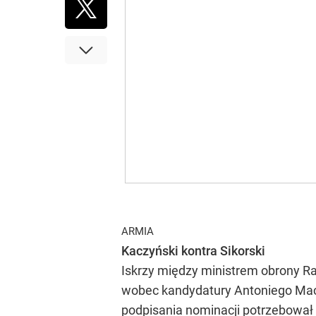
Samolot B-24 Liberator
został zapro
Załogę B-24 w jednostkach bombowych
Kapitan Zbigniew Szostak
należał do elity polskich pilotów we 
Trzy miesiące przed feralnym lotem l
Jedyna na świecie replika tego samo
Jan Ołdakowski
dyrektor Muzeum Powstania Warszawskiego
Przez ostatnie dwa lata toczyły się
ARMIA
Kaczyński kontra Sikorski
Iskrzy między ministrem obrony 
wobec kandydatury Antoniego Maci
podpisania nominacji potrzebował