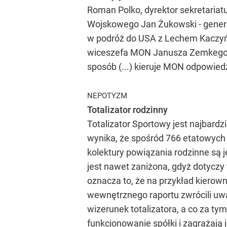
Roman Polko, dyrektor sekretariat
Wojskowego Jan Żukowski - genera
w podróż do USA z Lechem Kaczyń
wiceszefa MON Janusza Zemkego (SL
sposób (...) kieruje MON odpowiedz
NEPOTYZM
Totalizator rodzinny
Totalizator Sportowy jest najbardz
wynika, że spośród 766 etatowych 
kolektury powiązania rodzinne są j
jest nawet zaniżona, gdyż dotyczy
oznacza to, że na przykład kierow
wewnętrznego raportu zwrócili uw
wizerunek totalizatora, a co za t
funkcjonowanie spółki i zagrażają 