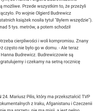
są możliwe. Przede wszystkim to, że przeżyli
łączyło. Po wojnie Olgierd Budrewicz
statnich książek nosiła tytuł "Byłem wszędzie").
onad 5 tys. metrów, a potem schodził
trzeba cierpliwości i woli kompromisu. Znany
ż często nie było go w domu. - Ale teraz
wi Hanna Budrewicz. Budrewiczowie są
 gratulujemy i czekamy na setną rocznicę
 24. Mariusz Pilis, który ma przekształcić TVP
okumentalnych z Iraku, Afganistanu i Czeczenii
nie ma sprzętu, nie ma misji, a jest pełno