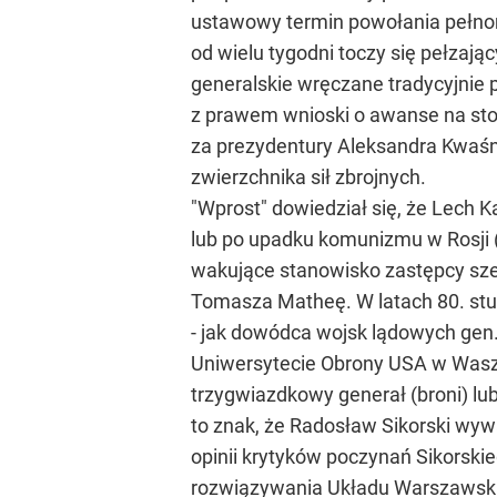
ustawowy termin powołania pełnom
od wielu tygodni toczy się pełzaj
generalskie wręczane tradycyjnie 
z prawem wnioski o awanse na stop
za prezydentury Aleksandra Kwaśn
zwierzchnika sił zbrojnych.
"Wprost" dowiedział się, że Lech
lub po upadku komunizmu w Rosji (
wakujące stanowisko zastępcy sze
Tomasza Matheę. W latach 80. stud
- jak dowódca wojsk lądowych gen.
Uniwersytecie Obrony USA w Wasz
trzygwiazdkowy generał (broni) lu
to znak, że Radosław Sikorski wy
opinii krytyków poczynań Sikorski
rozwiązywania Układu Warszawskie