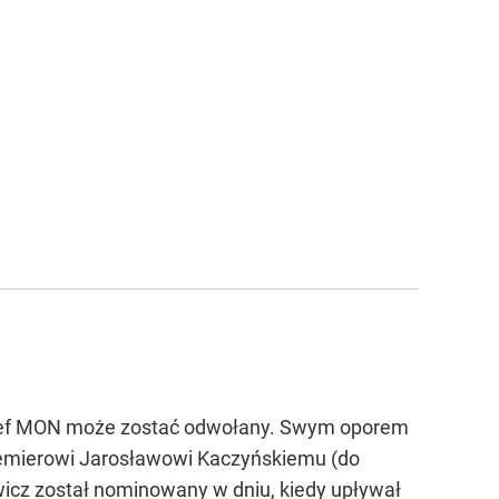
na. Prototyp oblatano w grudniu 1939 r. W latach 1939-1945 po
Na pokład Liberator zabierał około 5800 kg bomb. Po przeróbka
 z brawury.
epsuł się nad Adriatykiem. Szostak jednak nie zawrócił i odbył 
o
na podstawie oryginalnej dokumentacji technicznej, nie publ
iego, która została udostępniona zwiedzającym 3 maja 2006 r. 
szef MON może zostać odwołany. Swym oporem
premierowi Jarosławowi Kaczyńskiemu (do
icz został nominowany w dniu, kiedy upływał