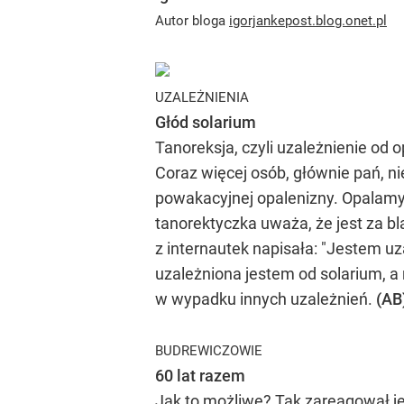
Autor bloga
igorjankepost.blog.onet.pl
UZALEŻNIENIA
Głód solarium
Tanoreksja, czyli uzależnienie o
Coraz więcej osób, głównie pań, nie
powakacyjnej opalenizny. Opalamy s
tanorektyczka uważa, że jest za 
z internautek napisała: "Jestem uza
uzależniona jestem od solarium, a
w wypadku innych uzależnień.
(AB
BUDREWICZOWIE
60 lat razem
Jak to możliwe? Tak zareagował j