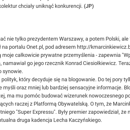
kolektur chciały uniknąć konkurencji.
(JP)
ać nie tylko prezydentem Warszawy, a potem Polski, ale
ł na portalu Onet.pl, pod adresem http://kmarcinkiewicz.b
ą moje całkowicie prywatne przemyślenia - zapewnia "Wp
m, namawiał go jego rzecznik Konrad Ciesiołkiewicz. Ter
o synowie.
i polityk, który decyduje się na blogowanie. Do tej pory 
te myśli oraz mniej lub bardziej sensacyjne informacje.
ej, ma mu pomóc budować wizerunek nowoczesnego polit
ych raczej z Platformą Obywatelską. O tym, że Marcinki
niego "Super Expressu". Były premier zapowiedział, że 
wentualna druga kadencja Lecha Kaczyńskiego.