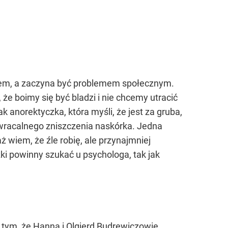
twem, a zaczyna być problemem społecznym.
 że boimy się być bladzi i nie chcemy utracić
 anorektyczka, która myśli, że jest za gruba,
wracalnego zniszczenia naskórka. Jedna
aż wiem, że źle robię, ale przynajmniej
ki powinny szukać u psychologa, tak jak
tym, że Hanna i Olgierd Budrewiczowie