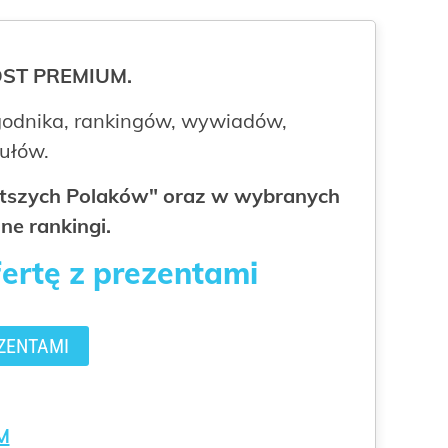
ROST PREMIUM.
odnika, rankingów, wywiadów,
kułów.
gatszych Polaków" oraz w wybranych
ne rankingi.
fertę z prezentami
ZENTAMI
M