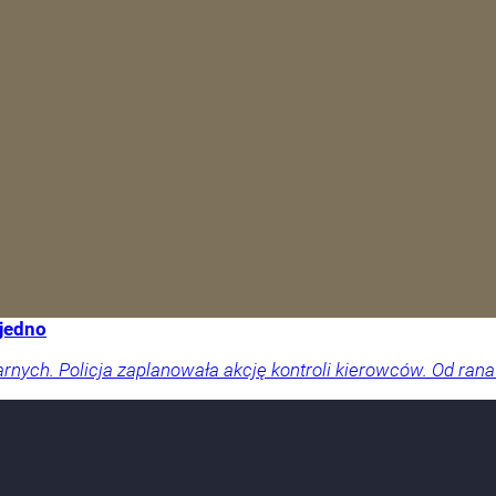
 jedno
arnych. Policja zaplanowała akcję kontroli kierowców. Od rana