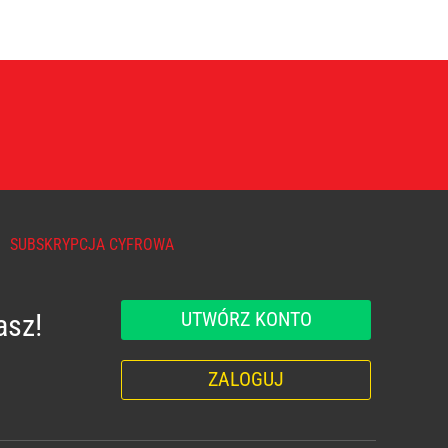
SUBSKRYPCJA CYFROWA
UTWÓRZ KONTO
asz!
ZALOGUJ