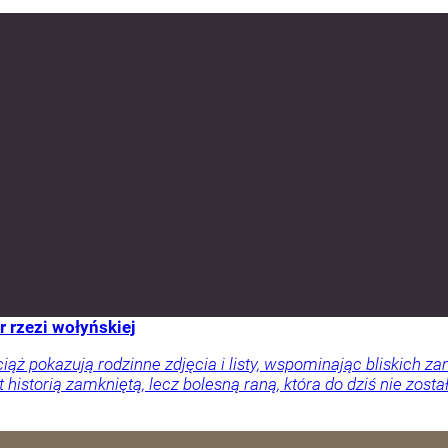
r rzezi wołyńskiej
ciąż pokazują rodzinne zdjęcia i listy, wspominając bliskich
 historią zamkniętą, lecz bolesną raną, która do dziś nie zosta