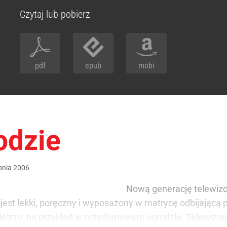
Czytaj lub pobierz
pdf
epub
mobi
odzie
pnia
2006
Nową generację telewizo
 jest lekki, poręczny i wyposażony w matrycę odbijającą
ietrzu, na przykład w przydomowym ogrodzie. Telewizor