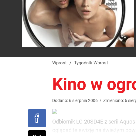
Wprost
/
Tygodnik Wprost
Kino w ogr
Dodano:
6
sierpnia
2006
/
Zmieniono:
6
sier
Odbiornik LC-20SD4E z serii Aquos
oglądać telewizję na świeżym pow