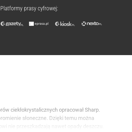
Platformy prasy cyfrowej:
rów ciekłokrystalicznych opracował Sharp.
 promienie słoneczne. Dzięki temu można
owi nie przeszkadzają nawet opady deszczu.