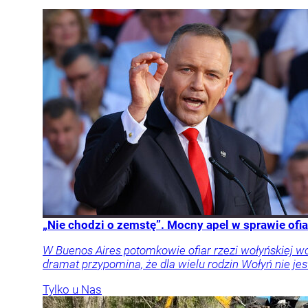
„Nie chodzi o zemstę”. Mocny apel w sprawie ofia
W Buenos Aires potomkowie ofiar rzezi wołyńskiej w
dramat przypomina, że dla wielu rodzin Wołyń nie jest
Tylko u Nas