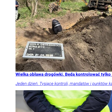
Wielka obława drogówki. Będą kontrolować tylko
Jeden dzień. Tysiące kontroli, mandatów i punktów k