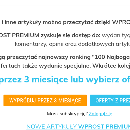
 i inne artykuły można przeczytać dzięki WP
OST PREMIUM zyskuje się dostęp do:
wydań tyg
komentarzy, opinii oraz dodatkowych arty
ogą przeczytać najnowszy ranking "100 Najbo
fertach także wydanie specjalne. Wkrótce kolej
rzez 3 miesiące lub wybierz o
WYPRÓBUJ PRZEZ 3 MIESIĄCE
OFERTY Z PRE
Masz subskrypcję?
Zaloguj się
NOWE ARTYKUŁY
WPROST PREMIU