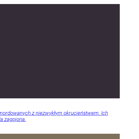
 zamordowanych z niezwykłym okrucieństwem. Ich
ła zagojona.