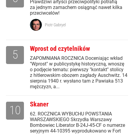
Prawdziwi artyści przeciwpolityki potrafią
za jednym zamachem osiągnąć nawet kilka
przeciwcelów!
Piotr Gabryel
Wprost od czytelników
5
ZAPOMNIANA ROCZNICA Doceniając wkład
"Wprost" w publicystykę historyczną, wnoszę
o podjęcie tematu: pierwszy "kontakt" stolicy
z hitlerowskim obozem zagłady Auschwitz. 14
sierpnia 1940 r. wysłano tam z Pawiaka 513
mężczyzn, a...
Skaner
10
62. ROCZNICA WYBUCHU POWSTANIA
WARSZAWSKIEGO Skrzydła Warszawy
Bombowiec Liberator B-24J-45-CF o numerze
seryjnym 44-10395 wyprodukowano w Fort