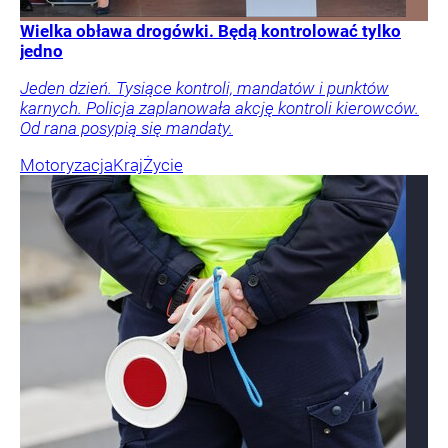
Wielka obława drogówki. Będą kontrolować tylko
jedno
Jeden dzień. Tysiące kontroli, mandatów i punktów
karnych. Policja zaplanowała akcję kontroli kierowców.
Od rana posypią się mandaty.
Motoryzacja
Kraj
Życie