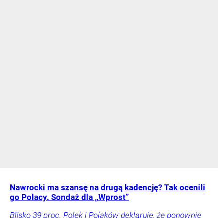
Nawrocki ma szansę na drugą kadencję? Tak ocenili
go Polacy. Sondaż dla „Wprost”
Blisko 39 proc. Polek i Polaków deklaruje, że ponownie