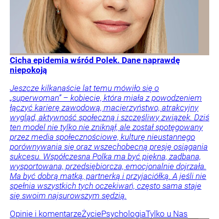
Cicha epidemia wśród Polek. Dane naprawdę
niepokoją
Jeszcze kilkanaście lat temu mówiło się o
„superwoman” – kobiecie, która miała z powodzeniem
łączyć karierę zawodową, macierzyństwo, atrakcyjny
wygląd, aktywność społeczną i szczęśliwy związek. Dziś
ten model nie tylko nie zniknął, ale został spotęgowany
przez media społecznościowe, kulturę nieustannego
porównywania się oraz wszechobecną presję osiągania
sukcesu. Współczesna Polka ma być piękna, zadbana,
wysportowana, przedsiębiorcza, emocjonalnie dojrzała.
Ma być dobrą matką, partnerką i przyjaciółką. A jeśli nie
spełnia wszystkich tych oczekiwań, często sama staje
się swoim najsurowszym sędzią.
Opinie i komentarze
Życie
Psychologia
Tylko u Nas