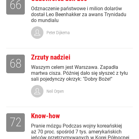
66
Odznaczenie państwowe i milion dolarów
dostał Leo Beenhakker za awans Trynidadu
do mundialu
Peter Dijkema
Zrzuty nadziei
68
Waszym celem jest Warszawa. Zapadła
martwa cisza. Później dało się słyszeć z tyłu
sali pojedynczy okrzyk: "Dobry Boże!"
Neil Orpen
Know-how
72
Pranie mózgu Podczas wojny koreańskiej
aż 70 proc. spośród 7 tys. amerykańskich
jeńców przetrzymywanych w Korei Północnej