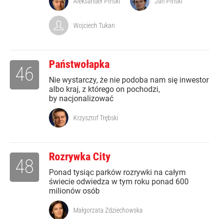
Aleksander Piński
Jan Piński
Wojciech Tukan
Państwołapka
46
Nie wystarczy, że nie podoba nam się inwestor
albo kraj, z którego on pochodzi,
by nacjonalizować
Krzysztof Trębski
Rozrywka City
48
Ponad tysiąc parków rozrywki na całym
świecie odwiedza w tym roku ponad 600
milionów osób
Małgorzata Zdziechowska