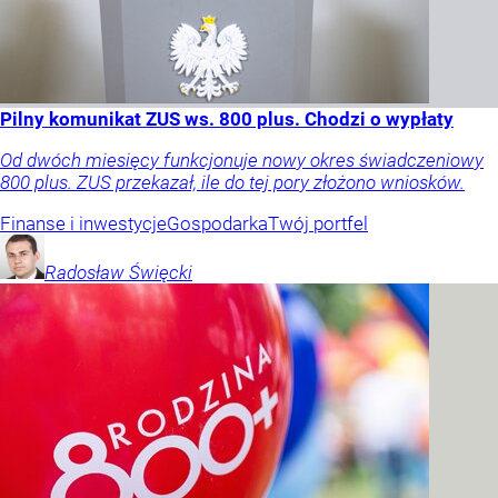
Pilny komunikat ZUS ws. 800 plus. Chodzi o wypłaty
Od dwóch miesięcy funkcjonuje nowy okres świadczeniowy
800 plus. ZUS przekazał, ile do tej pory złożono wniosków.
Finanse i inwestycje
Gospodarka
Twój portfel
Radosław
Święcki