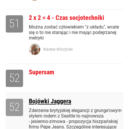
2 x 2 = 4 - Czas socjotechniki
51
Można zostać człowiekiem "z układu", wcale
się o to nie starając i nie mając podejrzanej
metryki
Wacław Wilczyński
Supersam
52
Bojówki Jaggera
52
Zderzenie brytyjskiej elegancji z grunge'owym
stylem rodem z Seattle to najnowsza
- jesienno-zimowa - propozycja hiszpańskiej
firmy Pepe Jeans. Szczególnie interesujące