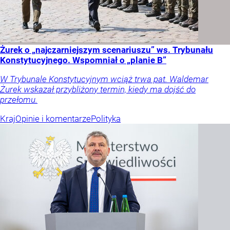
Żurek o „najczarniejszym scenariuszu” ws. Trybunału
Konstytucyjnego. Wspomniał o „planie B”
W Trybunale Konstytucyjnym wciąż trwa pat. Waldemar
Żurek wskazał przybliżony termin, kiedy ma dojść do
przełomu.
Kraj
Opinie i komentarze
Polityka