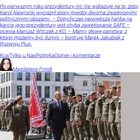
Po pierwszym roku prezydentury nic nie wskazuje na to, żeby
Karol Nawrocki wyciszył spory między dwoma zwaśnionymi
politycznymi obozami. – Dotychczas największą hańbą na
karcie jego prezydentury jest chyba zawetowanie SAFE –
ocenia Mariusz Witczak z KO. – Mamy głowę państwa, z
której możemy być dumni – kontruje Marek Jakubiak z
Rozwoju Plus.
Kraj
Tylko u Nas
Polityka
Opinie i komentarze
Magdalena
Frindt