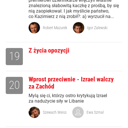
premierowi dziennikarze wręczyli właśnie
znalezioną słabowitą kaczkę z prośbą, by się
nią zaopiekował. I jak myślicie państwo,
co Kazimierz z nią zrobił?: a) wyrzucił na...
Robert Mazurek
Igor Zalewski
Z życia opozycji
19
Wprost przeciwnie - Izrael walczy
20
za Zachód
Mylą się ci, którzy ostro krytykują Izrael
za nadużycie siły w Libanie
Szewach Weiss
Ewa Szmal