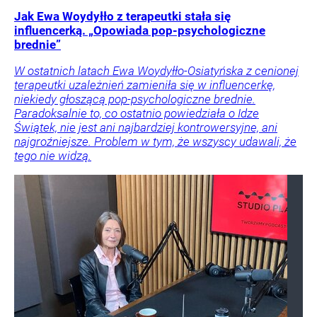
Jak Ewa Woydyłło z terapeutki stała się
influencerką. „Opowiada pop-psychologiczne
brednie”
W ostatnich latach Ewa Woydyłło-Osiatyńska z cenionej
terapeutki uzależnień zamieniła się w influencerkę,
niekiedy głoszącą pop-psychologiczne brednie.
Paradoksalnie to, co ostatnio powiedziała o Idze
Świątek, nie jest ani najbardziej kontrowersyjne, ani
najgroźniejsze. Problem w tym, że wszyscy udawali, że
tego nie widzą.