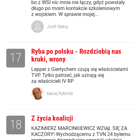
bo z WSI nic mnie nie łączy, gdyż powstały
długo po moim kontakcie szkoleniowym
z wojskiem. W sprawie mojej...
Józef Oleksy
Ryba po polsku - Rozdziobią nas
17
kruki, wrony
Lepper z Giertychem czują się właścicielami
TVP. Tylko patrzeć, jak uznają się
za właścicieli IV RP
Maciej Rybiński
Z życia koalicji
18
KAZIMIERZ MARCINKIEWICZ WZIĄŁ SIĘ ZA
KACZORY! Wychodzącemu z TVN 24 byłemu