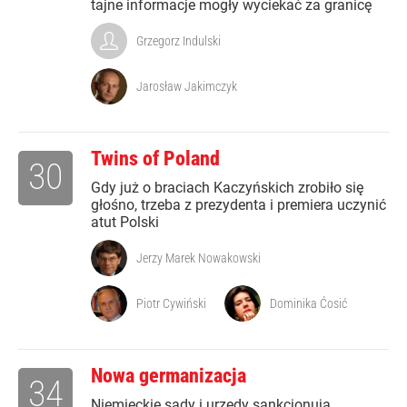
tajne informacje mogły wyciekać za granicę
Grzegorz Indulski
Jarosław Jakimczyk
Twins of Poland
30
Gdy już o braciach Kaczyńskich zrobiło się
głośno, trzeba z prezydenta i premiera uczynić
atut Polski
Jerzy Marek Nowakowski
Piotr Cywiński
Dominika Ćosić
Nowa germanizacja
34
Niemieckie sądy i urzędy sankcjonują