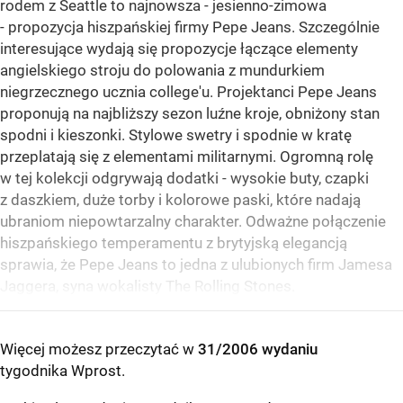
rodem z Seattle to najnowsza - jesienno-zimowa
- propozycja hiszpańskiej firmy Pepe Jeans. Szczególnie
interesujące wydają się propozycje łączące elementy
angielskiego stroju do polowania z mundurkiem
niegrzecznego ucznia college'u. Projektanci Pepe Jeans
proponują na najbliższy sezon luźne kroje, obniżony stan
spodni i kieszonki. Stylowe swetry i spodnie w kratę
przeplatają się z elementami militarnymi. Ogromną rolę
w tej kolekcji odgrywają dodatki - wysokie buty, czapki
z daszkiem, duże torby i kolorowe paski, które nadają
ubraniom niepowtarzalny charakter. Odważne połączenie
hiszpańskiego temperamentu z brytyjską elegancją
sprawia, że Pepe Jeans to jedna z ulubionych firm Jamesa
Jaggera, syna wokalisty The Rolling Stones.
Więcej możesz przeczytać w
31/2006 wydaniu
tygodnika Wprost
.