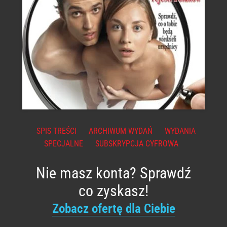
SPIS TREŚCI
ARCHIWUM WYDAŃ
WYDANIA
SPECJALNE
SUBSKRYPCJA CYFROWA
Nie masz konta? Sprawdź
co zyskasz!
Zobacz ofertę dla Ciebie