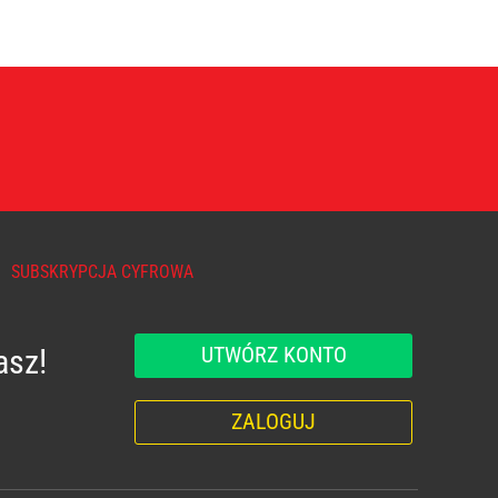
SUBSKRYPCJA CYFROWA
UTWÓRZ KONTO
asz!
ZALOGUJ