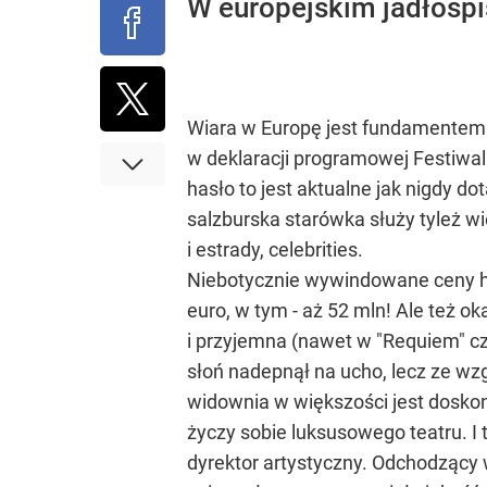
W europejskim jadłospi
Wiara w Europę jest fundamentem
w deklaracji programowej Festiwalu
hasło to jest aktualne jak nigdy d
salzburska starówka służy tyleż wie
i estrady, celebrities.
Niebotycznie wywindowane ceny hot
euro, w tym - aż 52 mln! Ale też ok
i przyjemna (nawet w "Requiem" cz
słoń nadepnął na ucho, lecz ze wzg
widownia w większości jest doskon
życzy sobie luksusowego teatru. I 
dyrektor artystyczny. Odchodzący 