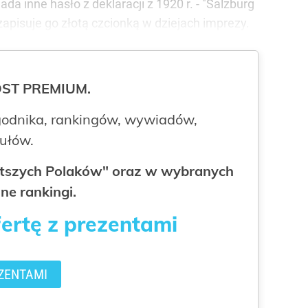
a inne hasło z deklaracji z 1920 r. - "Salzburg
 zapisuje go złotą czcionką w dziejach imprezy.
ROST PREMIUM.
odnika, rankingów, wywiadów,
kułów.
gatszych Polaków" oraz w wybranych
ne rankingi.
fertę z prezentami
ZENTAMI