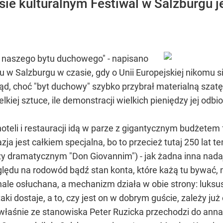
sie kulturalnym Festiwal w Salzburgu
 naszego bytu duchowego" - napisano
 w Salzburgu w czasie, gdy o Unii Europejskiej nikomu si
otąd, choć "byt duchowy" szybko przybrał materialną sza
lkiej sztuce, ile demonstracji wielkich pieniędzy jej odbi
eli i restauracji idą w parze z gigantycznym budżetem 
azja jest całkiem specjalna, bo to przecież tutaj 250 lat 
y dramatycznym "Don Giovannim") - jak żadna inna nadaj
lędu na rodowód bądź stan konta, które każą tu bywać, ni
ale osłuchana, a mechanizm działa w obie strony: luksu
taki dostaje, a to, czy jest on w dobrym guście, zależy 
właśnie ze stanowiska Peter Ruzicka przechodzi do annał