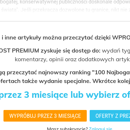
 bogatej, konserwatywnej publiczności doskonale odpowiad
 świata". Jeśli przekracza dozwolone tu granice, nikt nie
 i inne artykuły można przeczytać dzięki WP
OST PREMIUM zyskuje się dostęp do:
wydań tyg
komentarzy, opinii oraz dodatkowych arty
ogą przeczytać najnowszy ranking "100 Najbo
fertach także wydanie specjalne. Wkrótce kolej
rzez 3 miesiące lub wybierz o
WYPRÓBUJ PRZEZ 3 MIESIĄCE
OFERTY Z PRE
Masz subskrypcję?
Zaloguj się