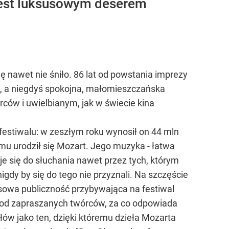
 jest luksusowym deserem
ę nawet nie śniło. 86 lat od powstania imprezy
tę, a niegdyś spokojna, małomieszczańska
orców i uwielbianym, jak w świecie kina
festiwalu: w zeszłym roku wynosił on 44 mln
temu urodził się Mozart. Jego muzyka - łatwa
e się do słuchania nawet przez tych, którym
gdy by się do tego nie przyznali. Na szczęście
sowa publiczność przybywająca na festiwal
już od zapraszanych twórców, za co odpowiada
ów jako ten, dzięki któremu dzieła Mozarta