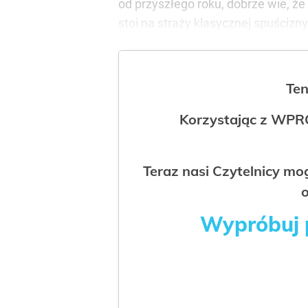
od przyszłego roku, dobrze wie, że
stoi na straży klasycznej spuścizny
Ten
Korzystając z WPR
Teraz nasi Czytelnicy m
o
Wypróbuj p