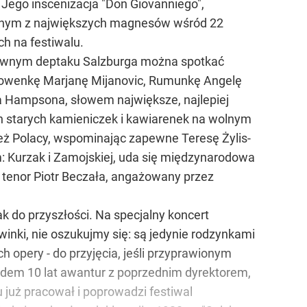
 Jego inscenizacja "Don Giovanniego",
ednym z największych magnesów wśród 22
h na festiwalu.
łównym deptaku Salzburga można spotkać
łowenkę Marjanę Mijanovic, Rumunkę Angelę
 Hampsona, słowem największe, najlepiej
 starych kamieniczek i kawiarenek na wolnym
 też Polacy, wspominając zapewne Teresę Żylis-
: Kurzak i Zamojskiej, uda się międzynarodowa
z tenor Piotr Beczała, angażowany przez
 do przyszłości. Na specjalny koncert
winki, nie oszukujmy się: są jedynie rodzynkami
h opery - do przyjęcia, jeśli przyprawionym
odem 10 lat awantur z poprzednim dyrektorem,
już pracował i poprowadzi festiwal