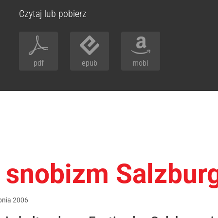
Czytaj lub pobierz
pdf
epub
mobi
 snobizm Salzbur
pnia
2006