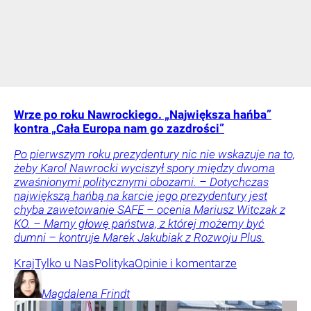
Wrze po roku Nawrockiego. „Największa hańba”
kontra „Cała Europa nam go zazdrości”
Po pierwszym roku prezydentury nic nie wskazuje na to,
żeby Karol Nawrocki wyciszył spory między dwoma
zwaśnionymi politycznymi obozami. – Dotychczas
największą hańbą na karcie jego prezydentury jest
chyba zawetowanie SAFE – ocenia Mariusz Witczak z
KO. – Mamy głowę państwa, z której możemy być
dumni – kontruje Marek Jakubiak z Rozwoju Plus.
Kraj
Tylko u Nas
Polityka
Opinie i komentarze
Magdalena
Frindt