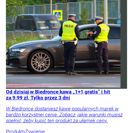
Od dzisiaj w Biedronce kawa „1+1 gratis” i hit
za 9,99 zł. Tylko przez 3 dni
W Biedronce dostaniesz kawę popularnych marek w
bardzo korzystnej cenie. Zobacz, jakie warunki musisz
spełnić, żeby kupić ten produkt za ułamek ceny.
Produkty
Żywienie