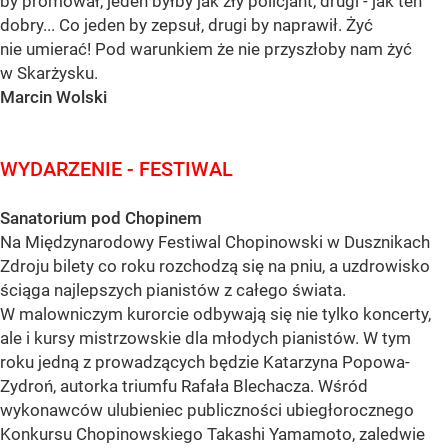
by promował, jeden byłby jak zły policjant, drugi - jak ten
dobry... Co jeden by zepsuł, drugi by naprawił. Żyć
nie umierać! Pod warunkiem że nie przyszłoby nam żyć
w Skarżysku.
Marcin Wolski
WYDARZENIE - FESTIWAL
Sanatorium pod Chopinem
Na Międzynarodowy Festiwal Chopinowski w Dusznikach
Zdroju bilety co roku rozchodzą się na pniu, a uzdrowisko
ściąga najlepszych pianistów z całego świata.
W malowniczym kurorcie odbywają się nie tylko koncerty,
ale i kursy mistrzowskie dla młodych pianistów. W tym
roku jedną z prowadzących będzie Katarzyna Popowa-
Zydroń, autorka triumfu Rafała Blechacza. Wśród
wykonawców ulubieniec publiczności ubiegłorocznego
Konkursu Chopinowskiego Takashi Yamamoto, zaledwie