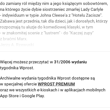
do zamiany ról między nim a jego książęcym sobowtórem,
na którego życie dybie siostrzeniec zmarłej Lady Carlyle
- indywiduum w typie Johna Cleese'a z "Hotelu Zacisze".
Zabawa jest przednia, tak dla dzieci, jak i dorosłych, którzy
rozpoznają tu aluzje do komediowej klasyki, w tym
- w znakomitej scenie z "lustrem" - do "Kaczej zupy"
z braćmi Marx.
Jerzy A. Rzewuski
Więcej możesz przeczytać w
31/2006 wydaniu
tygodnika Wprost
.
Archiwalne wydania tygodnika Wprost dostępne są
w specjalnej ofercie
WPROST PREMIUM
oraz we wszystkich e-kioskach i w aplikacjach mobilnych
App Store
i
Google Play
.