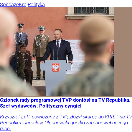
Sondaże
Kraj
Polityka
Członek rady programowej TVP doniósł na TV Republika.
Szef wydawców: Polityczny cyngiel
Krzysztof Luft, powiązany z TVP, złożył skargę do KRRiT na TV
Republika. Jarosław Olechowski gorzko zareagował na jego
ruch.