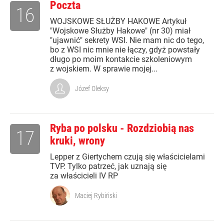
Poczta
16
WOJSKOWE SŁUŻBY HAKOWE Artykuł
"Wojskowe Służby Hakowe" (nr 30) miał
"ujawnić" sekrety WSI. Nie mam nic do tego,
bo z WSI nic mnie nie łączy, gdyż powstały
długo po moim kontakcie szkoleniowym
z wojskiem. W sprawie mojej...
Józef Oleksy
Ryba po polsku - Rozdziobią nas
17
kruki, wrony
Lepper z Giertychem czują się właścicielami
TVP. Tylko patrzeć, jak uznają się
za właścicieli IV RP
Maciej Rybiński