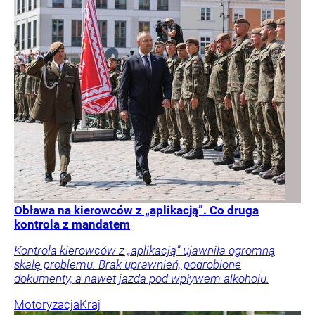
Obława na kierowców z „aplikacją”. Co druga
kontrola z mandatem
Kontrola kierowców z „aplikacją” ujawniła ogromną
skalę problemu. Brak uprawnień, podrobione
dokumenty, a nawet jazda pod wpływem alkoholu.
Motoryzacja
Kraj