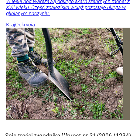
W lesie pod Warszawą odkryto skarb srebrnych monet z
XVII wieku. Część znaleziska wciąż pozostaje ukryta w
glinianym naczyniu.
Kraj
Odkrycia
Spis treści
tygodnika Wprost nr 31/2006 (1234)