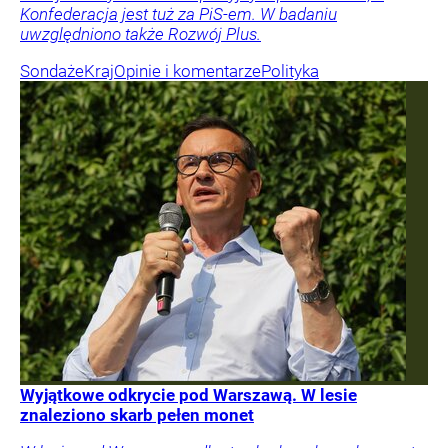
Konfederacja jest tuż za PiS-em. W badaniu
uwzględniono także Rozwój Plus.
Sondaże
Kraj
Opinie i komentarze
Polityka
Wyjątkowe odkrycie pod Warszawą. W lesie
znaleziono skarb pełen monet