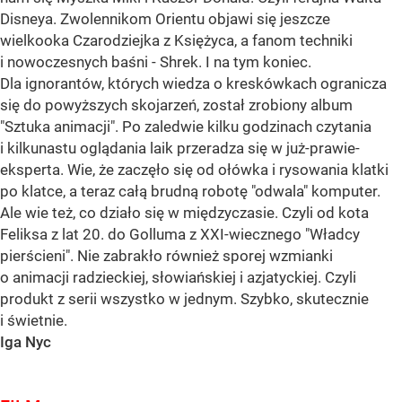
Disneya. Zwolennikom Orientu objawi się jeszcze
wielkooka Czarodziejka z Księżyca, a fanom techniki
i nowoczesnych baśni - Shrek. I na tym koniec.
Dla ignorantów, których wiedza o kreskówkach ogranicza
się do powyższych skojarzeń, został zrobiony album
"Sztuka animacji". Po zaledwie kilku godzinach czytania
i kilkunastu oglądania laik przeradza się w już-prawie-
eksperta. Wie, że zaczęło się od ołówka i rysowania klatki
po klatce, a teraz całą brudną robotę "odwala" komputer.
Ale wie też, co działo się w międzyczasie. Czyli od kota
Feliksa z lat 20. do Golluma z XXI-wiecznego "Władcy
pierścieni". Nie zabrakło również sporej wzmianki
o animacji radzieckiej, słowiańskiej i azjatyckiej. Czyli
produkt z serii wszystko w jednym. Szybko, skutecznie
i świetnie.
Iga Nyc