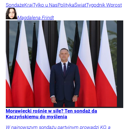
Sondaże
Kraj
Tylko u Nas
Polityka
Świat
Tygodnik Wprost
Magdalena
Frindt
Morawiecki rośnie w siłę? Ten sondaż da
Kaczyńskiemu do myślenia
W najnowszym sondażu partyjnym prowadzi KO, a