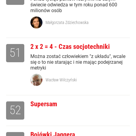
świecie odwiedza w tym roku ponad 600
milionów osób
Małgorzata Zdziechowska
2 x 2 = 4 - Czas socjotechniki
51
Można zostać człowiekiem "z układu", wcale
się o to nie starając i nie mając podejrzanej
metryki
Wacław Wilczyński
Supersam
52
Bojówki Jaggera