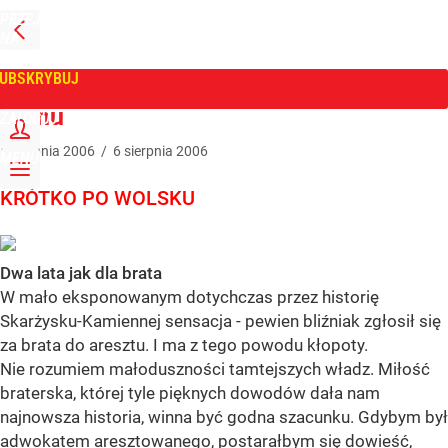
PRZEJDŹ
NA
WPROST
STRONĘ
GŁÓWNĄ
UBSKRYBUJ
Tygodnik Wprost
Menu
ZALOGUJ
6
sierpnia
2006
/
6
sierpnia
2006
MENU
KRÓTKO PO WOLSKU
Dwa lata jak dla brata
W mało eksponowanym dotychczas przez historię
Skarżysku-Kamiennej sensacja - pewien bliźniak zgłosił się
za brata do aresztu. I ma z tego powodu kłopoty.
Nie rozumiem małoduszności tamtejszych władz. Miłość
braterska, której tyle pięknych dowodów dała nam
najnowsza historia, winna być godna szacunku. Gdybym był
adwokatem aresztowanego, postarałbym się dowieść,