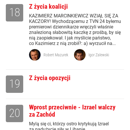
Z życia koalicji
18
KAZIMIERZ MARCINKIEWICZ WZIĄŁ SIĘ ZA
KACZORY! Wychodzącemu z TVN 24 byłemu
premierowi dziennikarze wręczyli właśnie
znalezioną słabowitą kaczkę z prośbą, by się
nią zaopiekował. I jak myślicie państwo,
co Kazimierz z nią zrobił?: a) wyrzucił na...
Robert Mazurek
Igor Zalewski
Z życia opozycji
19
Wprost przeciwnie - Izrael walczy
20
za Zachód
Mylą się ci, którzy ostro krytykują Izrael
za nadużycie siły w Libanie