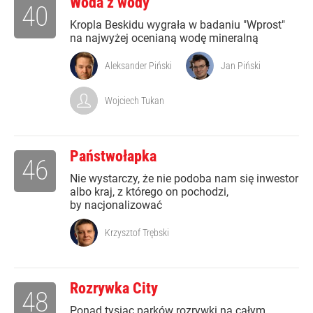
Woda z wody
40
Kropla Beskidu wygrała w badaniu "Wprost"
na najwyżej ocenianą wodę mineralną
Aleksander Piński
Jan Piński
Wojciech Tukan
Państwołapka
46
Nie wystarczy, że nie podoba nam się inwestor
albo kraj, z którego on pochodzi,
by nacjonalizować
Krzysztof Trębski
Rozrywka City
48
Ponad tysiąc parków rozrywki na całym