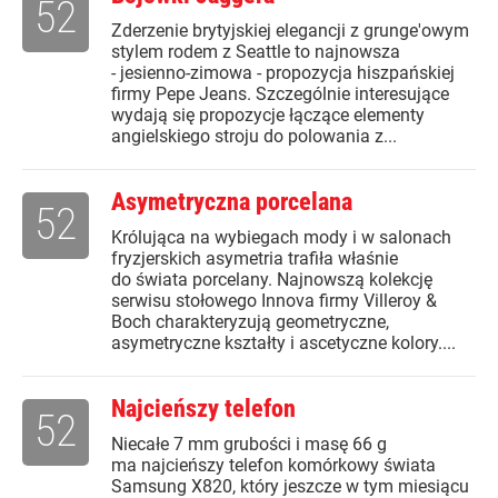
52
Zderzenie brytyjskiej elegancji z grunge'owym
stylem rodem z Seattle to najnowsza
- jesienno-zimowa - propozycja hiszpańskiej
firmy Pepe Jeans. Szczególnie interesujące
wydają się propozycje łączące elementy
angielskiego stroju do polowania z...
Asymetryczna porcelana
52
Królująca na wybiegach mody i w salonach
fryzjerskich asymetria trafiła właśnie
do świata porcelany. Najnowszą kolekcję
serwisu stołowego Innova firmy Villeroy &
Boch charakteryzują geometryczne,
asymetryczne kształty i ascetyczne kolory....
Najcieńszy telefon
52
Niecałe 7 mm grubości i masę 66 g
ma najcieńszy telefon komórkowy świata
Samsung X820, który jeszcze w tym miesiącu