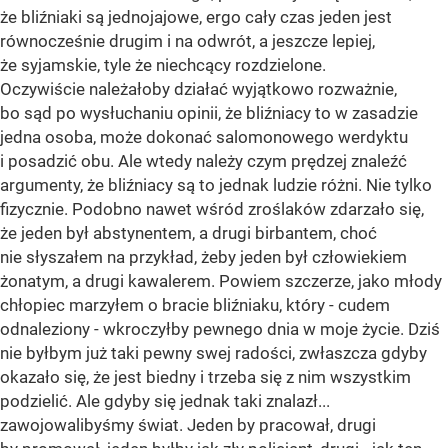
że bliźniaki są jednojajowe, ergo cały czas jeden jest
równocześnie drugim i na odwrót, a jeszcze lepiej,
że syjamskie, tyle że niechcący rozdzielone.
Oczywiście należałoby działać wyjątkowo rozważnie,
bo sąd po wysłuchaniu opinii, że bliźniacy to w zasadzie
jedna osoba, może dokonać salomonowego werdyktu
i posadzić obu. Ale wtedy należy czym prędzej znaleźć
argumenty, że bliźniacy są to jednak ludzie różni. Nie tylko
fizycznie. Podobno nawet wśród zroślaków zdarzało się,
że jeden był abstynentem, a drugi birbantem, choć
nie słyszałem na przykład, żeby jeden był człowiekiem
żonatym, a drugi kawalerem. Powiem szczerze, jako młody
chłopiec marzyłem o bracie bliźniaku, który - cudem
odnaleziony - wkroczyłby pewnego dnia w moje życie. Dziś
nie byłbym już taki pewny swej radości, zwłaszcza gdyby
okazało się, że jest biedny i trzeba się z nim wszystkim
podzielić. Ale gdyby się jednak taki znalazł...
zawojowalibyśmy świat. Jeden by pracował, drugi