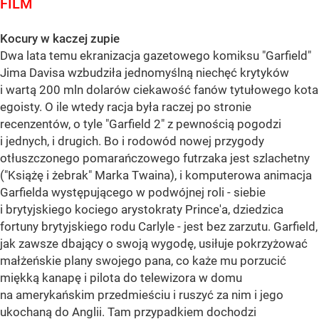
FILM
Kocury w kaczej zupie
Dwa lata temu ekranizacja gazetowego komiksu "Garfield"
Jima Davisa wzbudziła jednomyślną niechęć krytyków
i wartą 200 mln dolarów ciekawość fanów tytułowego kota
egoisty. O ile wtedy racja była raczej po stronie
recenzentów, o tyle "Garfield 2" z pewnością pogodzi
i jednych, i drugich. Bo i rodowód nowej przygody
otłuszczonego pomarańczowego futrzaka jest szlachetny
("Książę i żebrak" Marka Twaina), i komputerowa animacja
Garfielda występującego w podwójnej roli - siebie
i brytyjskiego kociego arystokraty Prince'a, dziedzica
fortuny brytyjskiego rodu Carlyle - jest bez zarzutu. Garfield,
jak zawsze dbający o swoją wygodę, usiłuje pokrzyżować
małżeńskie plany swojego pana, co każe mu porzucić
miękką kanapę i pilota do telewizora w domu
na amerykańskim przedmieściu i ruszyć za nim i jego
ukochaną do Anglii. Tam przypadkiem dochodzi