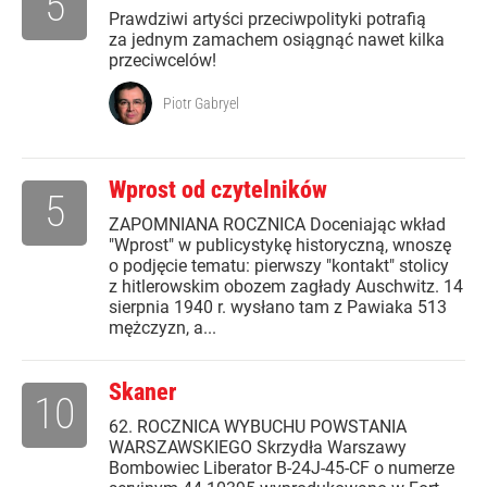
5
Prawdziwi artyści przeciwpolityki potrafią
za jednym zamachem osiągnąć nawet kilka
przeciwcelów!
Piotr Gabryel
Wprost od czytelników
5
ZAPOMNIANA ROCZNICA Doceniając wkład
"Wprost" w publicystykę historyczną, wnoszę
o podjęcie tematu: pierwszy "kontakt" stolicy
z hitlerowskim obozem zagłady Auschwitz. 14
sierpnia 1940 r. wysłano tam z Pawiaka 513
mężczyzn, a...
Skaner
10
62. ROCZNICA WYBUCHU POWSTANIA
WARSZAWSKIEGO Skrzydła Warszawy
Bombowiec Liberator B-24J-45-CF o numerze