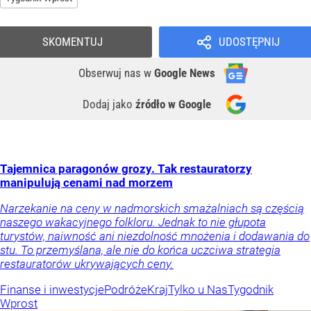
SKOMENTUJ
UDOSTĘPNIJ
Obserwuj nas
w
Google News
Dodaj jako
źródło w Google
Tajemnica paragonów grozy. Tak restauratorzy
manipulują cenami nad morzem
Narzekanie na ceny w nadmorskich smażalniach są częścią
naszego wakacyjnego folkloru. Jednak to nie głupota
turystów, naiwność ani niezdolność mnożenia i dodawania do
stu. To przemyślana, ale nie do końca uczciwa strategia
restauratorów ukrywających ceny.
Finanse i inwestycje
Podróże
Kraj
Tylko u Nas
Tygodnik
Wprost