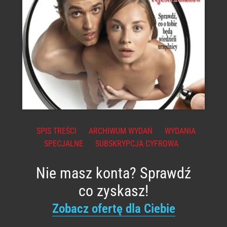
SPIS TREŚCI
ARCHIWUM WYDAŃ
WYDANIA
SPECJALNE
SUBSKRYPCJA CYFROWA
Nie masz konta? Sprawdź
co zyskasz!
Zobacz ofertę dla Ciebie