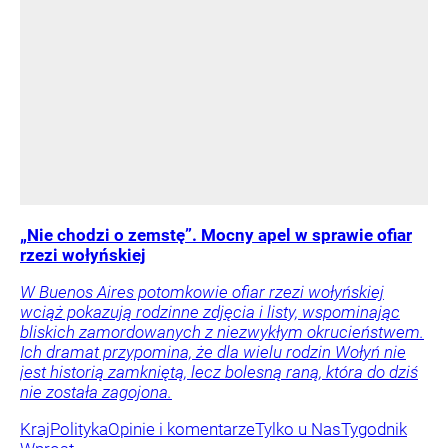
„Nie chodzi o zemstę”. Mocny apel w sprawie ofiar
rzezi wołyńskiej
W Buenos Aires potomkowie ofiar rzezi wołyńskiej
wciąż pokazują rodzinne zdjęcia i listy, wspominając
bliskich zamordowanych z niezwykłym okrucieństwem.
Ich dramat przypomina, że dla wielu rodzin Wołyń nie
jest historią zamkniętą, lecz bolesną raną, która do dziś
nie została zagojona.
Kraj
Polityka
Opinie i komentarze
Tylko u Nas
Tygodnik