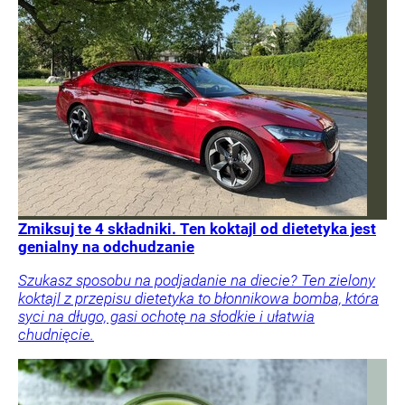
Zmiksuj te 4 składniki. Ten koktajl od dietetyka jest
genialny na odchudzanie
Szukasz sposobu na podjadanie na diecie? Ten zielony
koktajl z przepisu dietetyka to błonnikowa bomba, która
syci na długo, gasi ochotę na słodkie i ułatwia
chudnięcie.