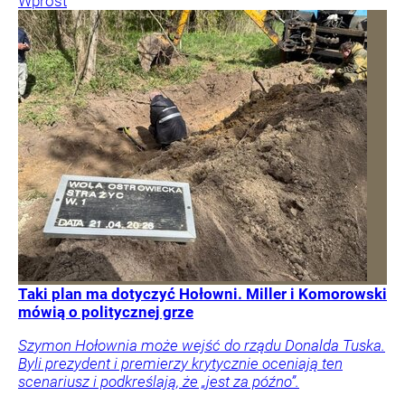
Wprost
Taki plan ma dotyczyć Hołowni. Miller i Komorowski
mówią o politycznej grze
Szymon Hołownia może wejść do rządu Donalda Tuska.
Byli prezydent i premierzy krytycznie oceniają ten
scenariusz i podkreślają, że „jest za późno”.