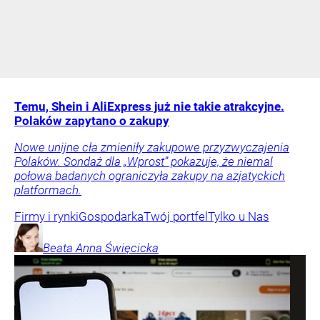
Temu, Shein i AliExpress już nie takie atrakcyjne.
Polaków zapytano o zakupy
Nowe unijne cła zmieniły zakupowe przyzwyczajenia
Polaków. Sondaż dla „Wprost” pokazuje, że niemal
połowa badanych ograniczyła zakupy na azjatyckich
platformach.
Firmy i rynki
Gospodarka
Twój portfel
Tylko u Nas
Beata Anna
Święcicka