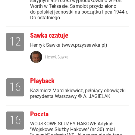
seryjnym 44-10395 wyprodukowano w Fort
Worth w Teksasie. Samolot przydzielono
do polskiej jednostki na początku lipca 1944 r.
Do ostatniego...
Sawka czatuje
12
Henryk Sawka (www.przyssawka.pl)
Henryk Sawka
Playback
16
Kazimierz Marcinkiewicz, pełniący obowiązki
prezydenta Warszawy © A. JAGIELAK
Poczta
16
WOJSKOWE SŁUŻBY HAKOWE Artykuł
"Wojskowe Służby Hakowe" (nr 30) miał