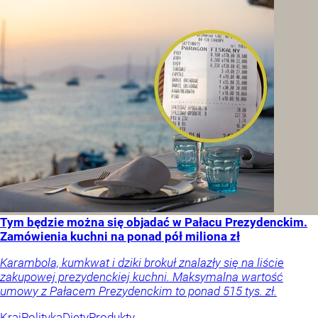
Tym będzie można się objadać w Pałacu Prezydenckim.
Zamówienia kuchni na ponad pół miliona zł
Karambola, kumkwat i dziki brokuł znalazły się na liście
zakupowej prezydenckiej kuchni. Maksymalna wartość
umowy z Pałacem Prezydenckim to ponad 515 tys. zł.
Kraj
Polityka
Diety
Produkty