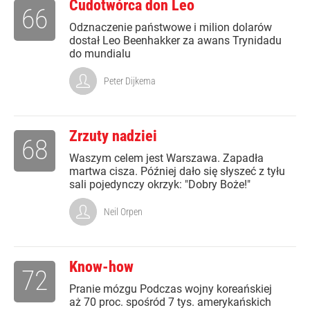
Cudotwórca don Leo
66
Odznaczenie państwowe i milion dolarów
dostał Leo Beenhakker za awans Trynidadu
do mundialu
Peter Dijkema
Zrzuty nadziei
68
Waszym celem jest Warszawa. Zapadła
martwa cisza. Później dało się słyszeć z tyłu
sali pojedynczy okrzyk: "Dobry Boże!"
Neil Orpen
Know-how
72
Pranie mózgu Podczas wojny koreańskiej
aż 70 proc. spośród 7 tys. amerykańskich