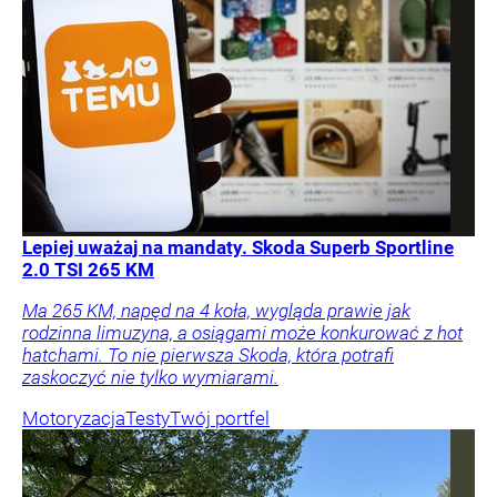
Lepiej uważaj na mandaty. Skoda Superb Sportline
2.0 TSI 265 KM
Ma 265 KM, napęd na 4 koła, wygląda prawie jak
rodzinna limuzyna, a osiągami może konkurować z hot
hatchami. To nie pierwsza Skoda, która potrafi
zaskoczyć nie tylko wymiarami.
Motoryzacja
Testy
Twój portfel