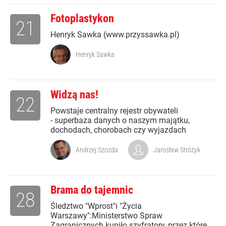
Fotoplastykon
21
Henryk Sawka (www.przyssawka.pl)
Henryk Sawka
Widzą nas!
22
Powstaje centralny rejestr obywateli
- superbaza danych o naszym majątku,
dochodach, chorobach czy wyjazdach
Andrzej Szozda
Jarosław Stróżyk
Brama do tajemnic
28
Śledztwo "Wprost"i "Życia
Warszawy":Ministerstwo Spraw
Zagranicznych kupiło szyfratory, przez które