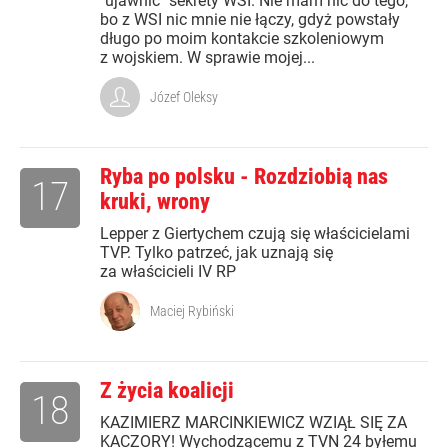
"ujawnić" sekrety WSI. Nie mam nic do tego,
bo z WSI nic mnie nie łączy, gdyż powstały
długo po moim kontakcie szkoleniowym
z wojskiem. W sprawie mojej...
Józef Oleksy
Ryba po polsku - Rozdziobią nas
17
kruki, wrony
Lepper z Giertychem czują się właścicielami
TVP. Tylko patrzeć, jak uznają się
za właścicieli IV RP
Maciej Rybiński
Z życia koalicji
18
KAZIMIERZ MARCINKIEWICZ WZIĄŁ SIĘ ZA
KACZORY! Wychodzącemu z TVN 24 byłemu