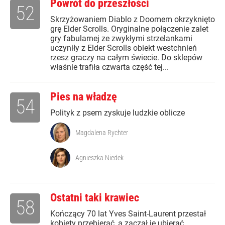
Powrót do przeszłości
52
Skrzyżowaniem Diablo z Doomem okrzyknięto
grę Elder Scrolls. Oryginalne połączenie zalet
gry fabularnej ze zwykłymi strzelankami
uczyniły z Elder Scrolls obiekt westchnień
rzesz graczy na całym świecie. Do sklepów
właśnie trafiła czwarta część tej...
Pies na władzę
54
Polityk z psem zyskuje ludzkie oblicze
Magdalena Rychter
Agnieszka Niedek
Ostatni taki krawiec
58
Kończący 70 lat Yves Saint-Laurent przestał
kobiety przebierać, a zaczął je ubierać