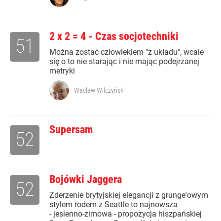
2 x 2 = 4 - Czas socjotechniki
51
Można zostać człowiekiem "z układu", wcale
się o to nie starając i nie mając podejrzanej
metryki
Wacław Wilczyński
Supersam
52
Bojówki Jaggera
52
Zderzenie brytyjskiej elegancji z grunge'owym
stylem rodem z Seattle to najnowsza
- jesienno-zimowa - propozycja hiszpańskiej