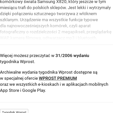
komórkowy świata Samsung X820, który jeszcze w tym
miesiącu trafi do polskich sklepów. Jest lekki i wytrzymały
dzięki połączeniu sztucznego tworzywa z włóknem
szklanym. Urządzenie ma wszystkie funkcje typowe
dla najnowocześniejszych komórek, czyli aparat
fotograficzny o rozdzielczości 2 megapikseli, przeglądarkę
WAP, kamerę filmową, odtwarzacz mp3 i bluetooth.
Więcej możesz przeczytać w
31/2006 wydaniu
tygodnika Wprost
.
Archiwalne wydania tygodnika Wprost dostępne są
w specjalnej ofercie
WPROST PREMIUM
oraz we wszystkich e-kioskach i w aplikacjach mobilnych
App Store
i
Google Play
.
Tygodnik Wprost