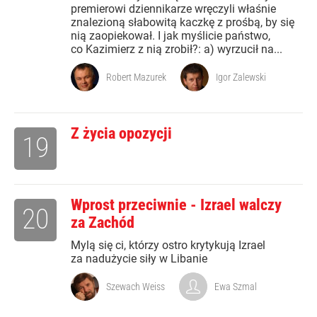
premierowi dziennikarze wręczyli właśnie
znalezioną słabowitą kaczkę z prośbą, by się
nią zaopiekował. I jak myślicie państwo,
co Kazimierz z nią zrobił?: a) wyrzucił na...
Robert Mazurek
Igor Zalewski
Z życia opozycji
19
Wprost przeciwnie - Izrael walczy
20
za Zachód
Mylą się ci, którzy ostro krytykują Izrael
za nadużycie siły w Libanie
Szewach Weiss
Ewa Szmal