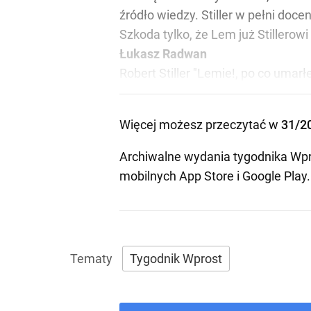
źródło wiedzy. Stiller w pełni doc
Szkoda tylko, że Lem już Stillerowi
Łukasz Radwan
Robert Stiller "Lemie!, po co umarłe
Więcej możesz przeczytać w
31/2
Archiwalne wydania tygodnika Wpr
mobilnych
App Store
i
Google Play
.
Tygodnik Wprost