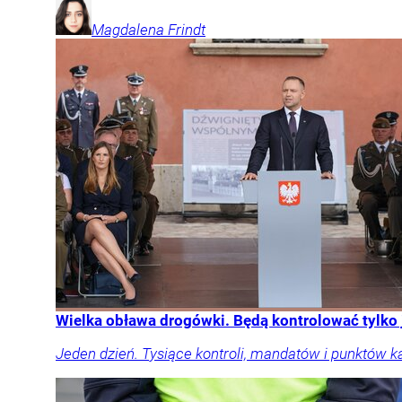
Magdalena
Frindt
Wielka obława drogówki. Będą kontrolować tylko
Jeden dzień. Tysiące kontroli, mandatów i punktów k