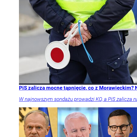
PiS zalicza mocne tąpnięcie, co z Morawieckim?
W najnowszym sondażu prowadzi KO, a PiS zalicza n