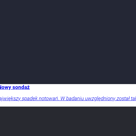
 Nowy sondaż
ajwiększy spadek notowań. W badaniu uwzględniony został t