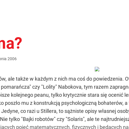
ma?
pnia
2006
ków, ale także w każdym z nich ma coś do powiedzenia. Ot
pomarańcza" czy "Lolity" Nabokova, tym razem zapragną
isze kolejnego peanu, tylko krytycznie stara się ocenić
sko poszło mu z konstrukcją psychologiczną bohaterów, a
 Jedyne, co razi u Stillera, to sążniste opisy własnej oso
ie tylko "Bajki robotów" czy "Solaris", ale te najtrudnie
ających pojęć matematycznych, fizycznych i będących na b