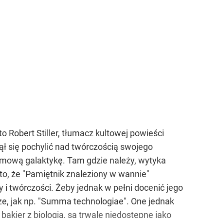
o Robert Stiller, tłumacz kultowej powieści
ł się pochylić nad twórczością swojego
 lemową galaktykę. Tam gdzie należy, wytyka
 to, że "Pamiętnik znaleziony w wannie"
by i twórczości. Żeby jednak w pełni docenić jego
jsze, jak np. "Summa technologiae". One jednak
akier z biologią, są trwale niedostępne jako