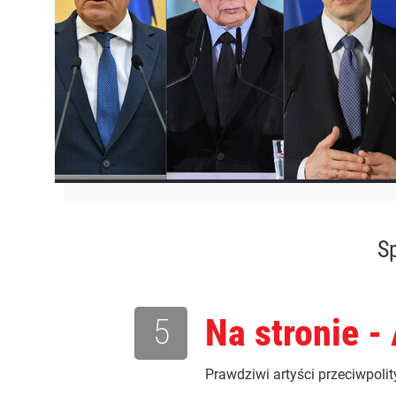
Sp
5
Na stronie - 
Prawdziwi artyści przeciwpoli