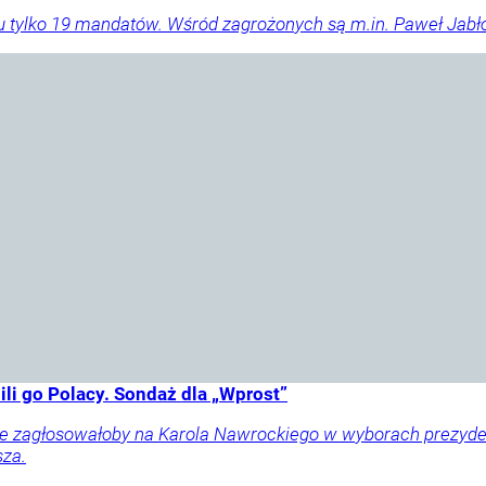
u tylko 19 mandatów. Wśród zagrożonych są m.in. Paweł Jabłoń
li go Polacy. Sondaż dla „Wprost”
ownie zagłosowałoby na Karola Nawrockiego w wyborach prezy
sza.