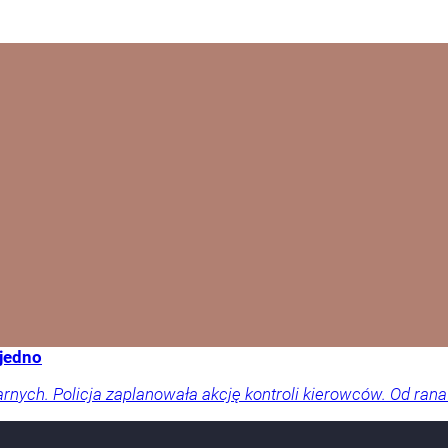
 jedno
arnych. Policja zaplanowała akcję kontroli kierowców. Od rana