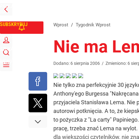
PRZEJDŹ
Udostępnij
0
Skomentuj
NA
WPROST
STRONĘ
GŁÓWNĄ
SUBSKRYBUJ
Wprost
/
Tygodnik Wprost
ZALOGUJ
Nie ma Le
SZUKAJ
MENU
Dodano:
6
sierpnia
2006
/
Zmieniono:
6
sier
Nie tylko zna perfekcyjnie 30 języ
Anthony'ego Burgessa "Nakręcana 
przyjaciela Stanisława Lema. Nie p
autorowi potknięcia. A to, że kiep
to pożyczka z "La carty" Papiniego.
pracę, trzeba znać Lema na wylot. N
dla większości czytelników, nie zn