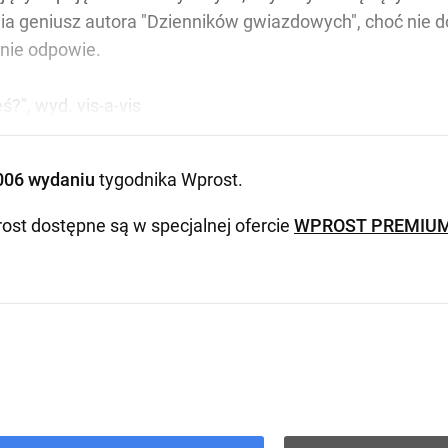
enia geniusz autora "Dzienników gwiazdowych", choć nie d
 nie odpowie.
ś?", wyd. vis-a-vis
006 wydaniu
tygodnika Wprost
.
ost dostępne są w specjalnej ofercie
WPROST PREMIU