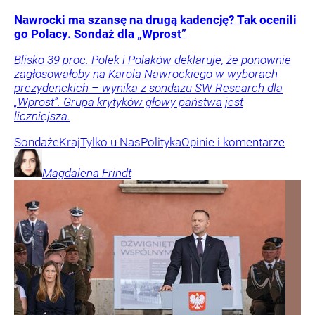
Nawrocki ma szansę na drugą kadencję? Tak ocenili
go Polacy. Sondaż dla „Wprost”
Blisko 39 proc. Polek i Polaków deklaruje, że ponownie
zagłosowałoby na Karola Nawrockiego w wyborach
prezydenckich – wynika z sondażu SW Research dla
„Wprost”. Grupa krytyków głowy państwa jest
liczniejsza.
Sondaże
Kraj
Tylko u Nas
Polityka
Opinie i komentarze
Magdalena
Frindt