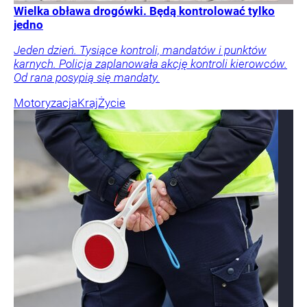
Wielka obława drogówki. Będą kontrolować tylko
jedno
Jeden dzień. Tysiące kontroli, mandatów i punktów
karnych. Policja zaplanowała akcję kontroli kierowców.
Od rana posypią się mandaty.
Motoryzacja
Kraj
Życie