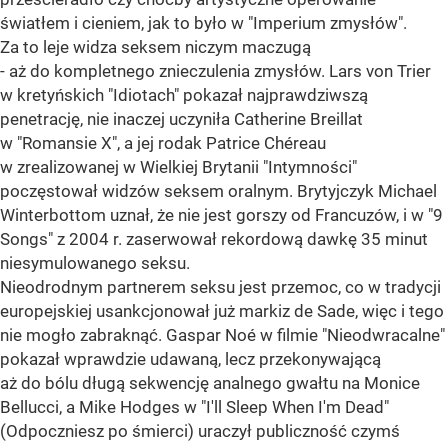
światłem i cieniem, jak to było w "Imperium zmysłów".
Za to leje widza seksem niczym maczugą
- aż do kompletnego znieczulenia zmysłów. Lars von Trier
w kretyńskich "Idiotach" pokazał najprawdziwszą
penetrację, nie inaczej uczyniła Catherine Breillat
w "Romansie X", a jej rodak Patrice Chéreau
w zrealizowanej w Wielkiej Brytanii "Intymności"
poczęstował widzów seksem oralnym. Brytyjczyk Michael
Winterbottom uznał, że nie jest gorszy od Francuzów, i w "9
Songs" z 2004 r. zaserwował rekordową dawkę 35 minut
niesymulowanego seksu.
Nieodrodnym partnerem seksu jest przemoc, co w tradycji
europejskiej usankcjonował już markiz de Sade, więc i tego
nie mogło zabraknąć. Gaspar Noé w filmie "Nieodwracalne"
pokazał wprawdzie udawaną, lecz przekonywającą
aż do bólu długą sekwencję analnego gwałtu na Monice
Bellucci, a Mike Hodges w "I'll Sleep When I'm Dead"
(Odpoczniesz po śmierci) uraczył publiczność czymś