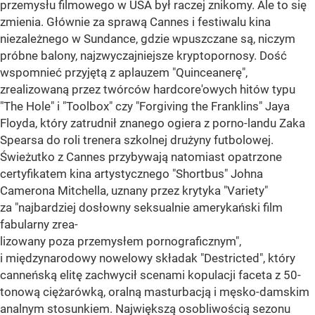
przemysłu filmowego w USA był raczej znikomy. Ale to się
zmienia. Głównie za sprawą Cannes i festiwalu kina
niezależnego w Sundance, gdzie wpuszczane są, niczym
próbne balony, najzwyczajniejsze kryptopornosy. Dość
wspomnieć przyjętą z aplauzem "Quinceanerę",
zrealizowaną przez twórców hardcore'owych hitów typu
"The Hole" i "Toolbox" czy "Forgiving the Franklins" Jaya
Floyda, który zatrudnił znanego ogiera z porno-landu Zaka
Spearsa do roli trenera szkolnej drużyny futbolowej.
Świeżutko z Cannes przybywają natomiast opatrzone
certyfikatem kina artystycznego "Shortbus" Johna
Camerona Mitchella, uznany przez krytyka "Variety"
za "najbardziej dosłowny seksualnie amerykański film
fabularny zrea-
lizowany poza przemysłem pornograficznym",
i międzynarodowy nowelowy składak "Destricted", który
canneńską elitę zachwycił scenami kopulacji faceta z 50-
tonową ciężarówką, oralną masturbacją i męsko-damskim
analnym stosunkiem. Największą osobliwością sezonu