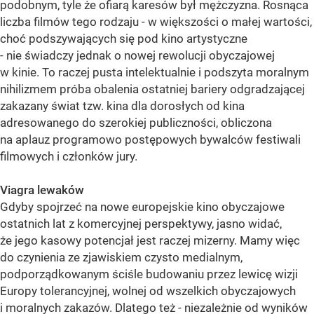
podobnym, tyle że ofiarą karesów był mężczyzna. Rosnąca
liczba filmów tego rodzaju - w większości o małej wartości,
choć podszywających się pod kino artystyczne
- nie świadczy jednak o nowej rewolucji obyczajowej
w kinie. To raczej pusta intelektualnie i podszyta moralnym
nihilizmem próba obalenia ostatniej bariery odgradzającej
zakazany świat tzw. kina dla dorosłych od kina
adresowanego do szerokiej publiczności, obliczona
na aplauz programowo postępowych bywalców festiwali
filmowych i członków jury.
Viagra lewaków
Gdyby spojrzeć na nowe europejskie kino obyczajowe
ostatnich lat z komercyjnej perspektywy, jasno widać,
że jego kasowy potencjał jest raczej mizerny. Mamy więc
do czynienia ze zjawiskiem czysto medialnym,
podporządkowanym ściśle budowaniu przez lewicę wizji
Europy tolerancyjnej, wolnej od wszelkich obyczajowych
i moralnych zakazów. Dlatego też - niezależnie od wyników