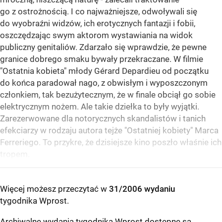
go z ostrożnością. I co najważniejsze, odwoływali się
do wyobraźni widzów, ich erotycznych fantazji i fobii,
oszczędzając swym aktorom wystawiania na widok
publiczny genitaliów. Zdarzało się wprawdzie, że pewne
granice dobrego smaku bywały przekraczane. W filmie
"Ostatnia kobieta" młody Gérard Depardieu od początku
do końca paradował nago, z obwisłym i wyposzczonym
członkiem, tak bezużytecznym, że w finale obciął go sobie
elektrycznym nożem. Ale takie dziełka to były wyjątki.
Zarezerwowane dla notorycznych skandalistów i tanich
efekciarzy w rodzaju autora tejże "Ostatniej kobiety" Marca
Ferreriego. To przykre, że dzisiejsze kino poszło właśnie ich
tropem.
Więcej możesz przeczytać w
31/2006 wydaniu
tygodnika Wprost
.
Archiwalne wydania tygodnika Wprost dostępne są