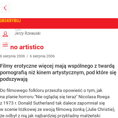
PRZEJDŹ
NA
WPROST
STRONĘ
GŁÓWNĄ
UBSKRYBUJ
Tygodnik Wprost
Autor:
ZALOGUJ
Jerzy Rzewuski
MENU
Porno artistico
6
sierpnia
2006
/
6
sierpnia
2006
Filmy erotyczne więcej mają wspólnego z twardą
pornografią niż kinem artystycznym, pod które się
podszywają
Do filmowego folkloru przeszła opowieść o tym, jak
na planie horroru "Nie oglądaj się teraz" Nicolasa Roega
z 1973 r. Donald Sutherland tak dalece zapomniał się
w scenie łóżkowej ze swoją filmową żonką (Julie Christie),
że odbył z nią jak najbardziej przykładny małżeński