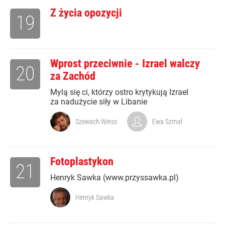
Z życia opozycji
19
Wprost przeciwnie - Izrael walczy
20
za Zachód
Mylą się ci, którzy ostro krytykują Izrael
za nadużycie siły w Libanie
Szewach Weiss
Ewa Szmal
Fotoplastykon
21
Henryk Sawka (www.przyssawka.pl)
Henryk Sawka