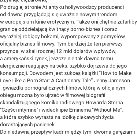
Po drugiej stronie Atlantyku hollywoodzcy producenci
od dawna przyglądają się uważnie nowym trendom
w europejskim kinie erotycznym. Także oni chętnie zatarliby
granicę oddzielającą kwitnący porno-biznes i coraz
wyraźniej robiący bokami, wypompowany z pomysłów
oficjalny biznes filmowy. Tym bardziej że ten pierwszy
przynosi w skali rocznej 12 mld dolarów wpływów,
a amerykański rynek, jeszcze nie tak dawno temu
alergicznie reagujący na seks, szybko dojrzewa do jego
konsumpcji. Dowodem jest sukces książki "How to Make
Love Like a Porn Star: A Cautionary Tale" Jenny Jameson
- gwiazdki pornograficznych filmów, którą w oficjalnym
obiegu można było ujrzeć w filmowej biografii
skandalizującego komika radiowego Howarda Sterna
"Części intymne" i wideoklipie Eminema "Without Me",
a która szybko wyrasta na idolkę ciekawych życia
dorastających panienek.
Do niedawna przepływ kadr między tymi dwoma gałęziami