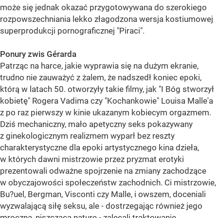
może się jednak okazać przygotowywana do szerokiego
rozpowszechniania lekko złagodzona wersja kostiumowej
superprodukcji pornograficznej "Piraci".
Ponury zwis Gérarda
Patrząc na harce, jakie wyprawia się na dużym ekranie,
trudno nie zauważyć z żalem, że nadszedł koniec epoki,
którą w latach 50. otworzyły takie filmy, jak "I Bóg stworzył
kobietę" Rogera Vadima czy "Kochankowie" Louisa Malle'a
z po raz pierwszy w kinie ukazanym kobiecym orgazmem.
Dziś mechaniczny, mało apetyczny seks pokazywany
z ginekologicznym realizmem wyparł bez reszty
charakterystyczne dla epoki artystycznego kina dzieła,
w których dawni mistrzowie przez pryzmat erotyki
prezentowali odważne spojrzenie na zmiany zachodzące
w obyczajowości społeczeństw zachodnich. Ci mistrzowie,
Bu?uel, Bergman, Visconti czy Malle, i owszem, doceniali
wyzwalającą siłę seksu, ale - dostrzegając również jego
mroczną, niszczącą naturę - zalecali traktowanie