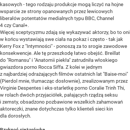
kasowych - tego rodzaju produkcje mogą liczyć na hojne
wsparcie ze strony opanowanych przez lewicowych
liberałów potentatów medialnych typu BBC, Channel
4 czy Canal+.
Więcej sceptycyzmu zdają się wykazywać aktorzy, bo to oni
w końcu wystawiają swe ciała na pokaz i często - tak jak
Kerry Fox z "Intymności" - ponoszą za to srogie zawodowe
konsekwencje. Ale tę przeszkodę łatwo obejść. Breillat
do "Romansu" i "Anatomii piekła" zatrudniła włoskiego
gwiazdora porno Rocca Siffa. Z kolei w jednym
z najbardziej odrażających filmów ostatnich lat "Baise-moi"
(Pierdol mnie, tłumacząc dosłownie), zrealizowanym przez
Virginie Despentes i eks-starletkę porno Coralie Trinh Thi,
w rolach dwóch przyjaciółek, pałających rządzą seksu
i zemsty, obsadzono pozbawione wszelkich zahamowań
aktoreczki, znane dotychczas tylko klienteli sieci kin
dla dorosłych.
Bzyknąć ciężarówkę