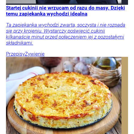
Startej cukinii nie wrzucam od razu do masy. Dzięki
temu zapiekanka wychodzi idealna
Ta zapiekanka wychodzi zwarta, soczysta i nie rozpada
się przy krojeniu. Wystarczy poświęcić cukinii
kilkanaście minut przed połączeniem jej z pozostałymi
składnikami.
Przepisy
Żywienie