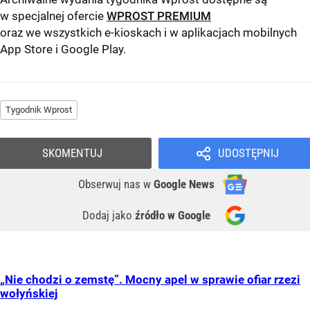
w specjalnej ofercie
WPROST PREMIUM
oraz we wszystkich e-kioskach i w aplikacjach mobilnych
App Store
i
Google Play
.
Tygodnik Wprost
SKOMENTUJ
UDOSTĘPNIJ
Obserwuj nas
w
Google News
Dodaj jako
źródło w Google
„Nie chodzi o zemstę”. Mocny apel w sprawie ofiar rzezi
wołyńskiej