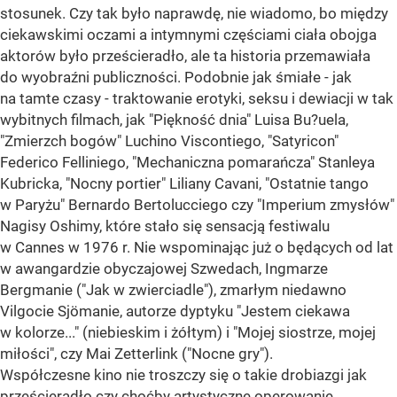
stosunek. Czy tak było naprawdę, nie wiadomo, bo między
ciekawskimi oczami a intymnymi częściami ciała obojga
aktorów było prześcieradło, ale ta historia przemawiała
do wyobraźni publiczności. Podobnie jak śmiałe - jak
na tamte czasy - traktowanie erotyki, seksu i dewiacji w tak
wybitnych filmach, jak "Piękność dnia" Luisa Bu?uela,
"Zmierzch bogów" Luchino Viscontiego, "Satyricon"
Federico Felliniego, "Mechaniczna pomarańcza" Stanleya
Kubricka, "Nocny portier" Liliany Cavani, "Ostatnie tango
w Paryżu" Bernardo Bertolucciego czy "Imperium zmysłów"
Nagisy Oshimy, które stało się sensacją festiwalu
w Cannes w 1976 r. Nie wspominając już o będących od lat
w awangardzie obyczajowej Szwedach, Ingmarze
Bergmanie ("Jak w zwierciadle"), zmarłym niedawno
Vilgocie Sjömanie, autorze dyptyku "Jestem ciekawa
w kolorze..." (niebieskim i żółtym) i "Mojej siostrze, mojej
miłości", czy Mai Zetterlink ("Nocne gry").
Współczesne kino nie troszczy się o takie drobiazgi jak
prześcieradło czy choćby artystyczne operowanie