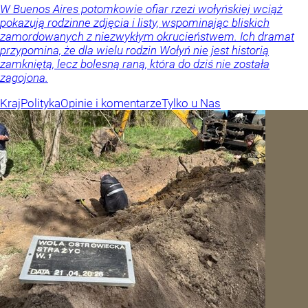
W Buenos Aires potomkowie ofiar rzezi wołyńskiej wciąż
pokazują rodzinne zdjęcia i listy, wspominając bliskich
zamordowanych z niezwykłym okrucieństwem. Ich dramat
przypomina, że dla wielu rodzin Wołyń nie jest historią
zamkniętą, lecz bolesną raną, która do dziś nie została
zagojona.
Kraj
Polityka
Opinie i komentarze
Tylko u Nas