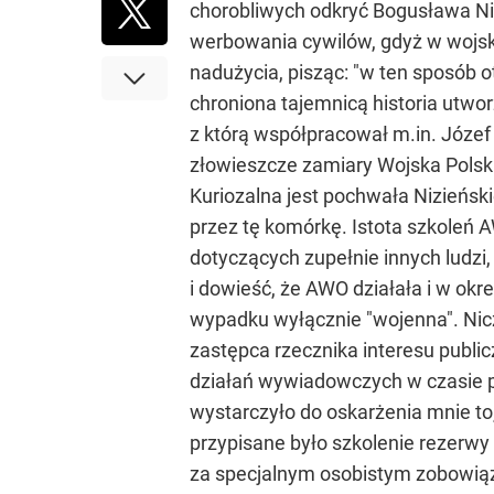
chorobliwych odkryć Bogusława Nizi
werbowania cywilów, gdyż w wojsk
nadużycia, pisząc: "w ten sposób o
chroniona tajemnicą historia utwo
z którą współpracował m.in. Józef
złowieszcze zamiary Wojska Polskieg
Kuriozalna jest pochwała Nizieńs
przez tę komórkę. Istota szkoleń 
dotyczących zupełnie innych ludzi
i dowieść, że AWO działała i w okr
wypadku wyłącznie "wojenna". Nicz
zastępca rzecznika interesu publ
działań wywiadowczych w czasie p
wystarczyło do oskarżenia mnie to
przypisane było szkolenie rezerwy 
za specjalnym osobistym zobowiąza