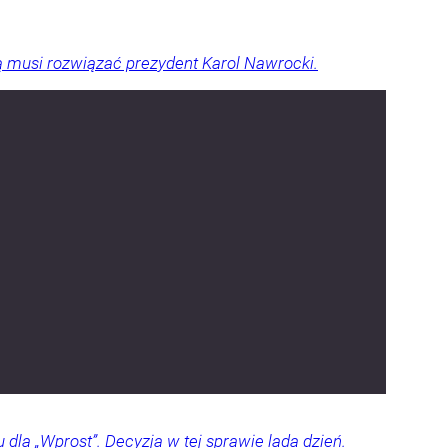
órą musi rozwiązać prezydent Karol Nawrocki.
dla „Wprost”. Decyzja w tej sprawie lada dzień.