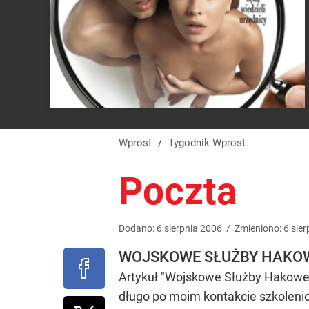
Wprost
/
Tygodnik Wprost
Poczta
Dodano:
6
sierpnia
2006
/
Zmieniono:
6
sier
WOJSKOWE SŁUŻBY HAKO
Artykuł "Wojskowe Służby Hakowe" (
długo po moim kontakcie szkolenio