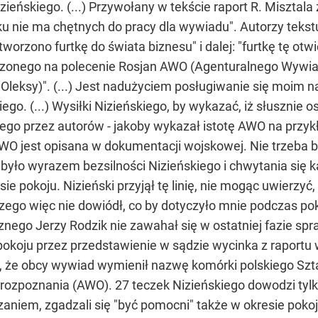
eńskiego. (...) Przywołany w tekście raport R. Misztala z
u nie ma chętnych do pracy dla wywiadu". Autorzy tekst
tworzono furtkę do świata biznesu" i dalej: "furtkę tę ot
rzonego na polecenie Rosjan AWO (Agenturalnego Wywiadu
 Oleksy)". (...) Jest nadużyciem posługiwanie się moim 
o. (...) Wysiłki Nizieńskiego, by wykazać, iż słusznie osk
kiego przez autorów - jakoby wykazał istotę AWO na prz
AWO jest opisana w dokumentacji wojskowej. Nie trzeba b
, było wyrazem bezsilności Nizieńskiego i chwytania się
esie pokoju. Nizieński przyjął tę linię, nie mogąc uwier
ego więc nie dowiódł, co by dotyczyło mnie podczas poko
icznego Jerzy Rodzik nie zawahał się w ostatniej fazi
okoju przez przedstawienie w sądzie wycinka z raport
, że obcy wywiad wymienił nazwę komórki polskiego Szt
rozpoznania (AWO). 27 teczek Nizieńskiego dowodzi tylko,
niem, zgadzali się "być pomocni" także w okresie pokoju