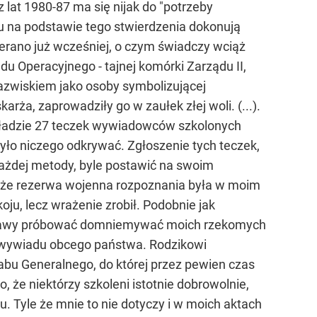
 lat 1980-87 ma się nijak do "potrzeby
u na podstawie tego stwierdzenia dokonują
wierano już wcześniej, o czym świadczy wciąż
 Operacyjnego - tajnej komórki Zarządu II,
nazwiskiem jako osoby symbolizującej
arża, zaprowadziły go w zaułek złej woli. (...).
ykładzie 27 teczek wywiadowców szkolonych
yło niczego odkrywać. Zgłoszenie tych teczek,
 każdej metody, byle postawić na swoim
zyć, że rezerwa wojenna rozpoznania była w moim
ju, lecz wrażenie zrobił. Podobnie jak
e sprawy próbować domniemywać moich rzekomych
u wywiadu obcego państwa. Rodzikowi
abu Generalnego, do której przez pewien czas
 że niektórzy szkoleni istotnie dobrowolnie,
. Tyle że mnie to nie dotyczy i w moich aktach