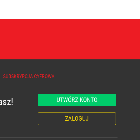
SUBSKRYPCJA CYFROWA
UTWÓRZ KONTO
asz!
ZALOGUJ