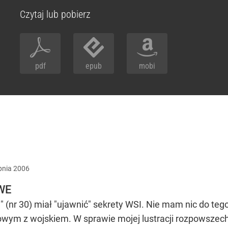
Czytaj lub pobierz
pdf
epub
mobi
pnia
2006
WE
nr 30) miał "ujawnić" sekrety WSI. Nie mam nic do tego,
wym z wojskiem. W sprawie mojej lustracji rozpowszechn