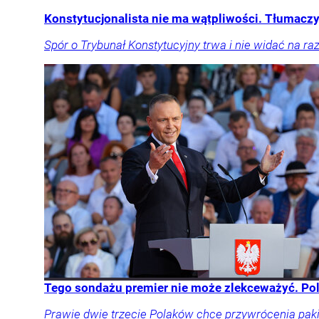
Konstytucjonalista nie ma wątpliwości. Tłumaczy
Spór o Trybunał Konstytucyjny trwa i nie widać na ra
Tego sondażu premier nie może zlekceważyć. Po
Prawie dwie trzecie Polaków chce przywrócenia pakie