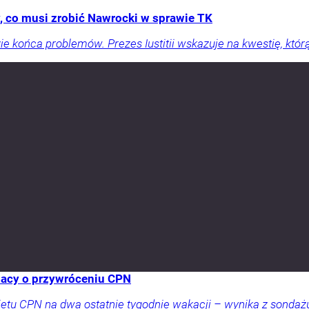
, co musi zrobić Nawrocki w sprawie TK
zie końca problemów. Prezes Iustitii wskazuje na kwestię, kt
lacy o przywróceniu CPN
tu CPN na dwa ostatnie tygodnie wakacji – wynika z sondażu 