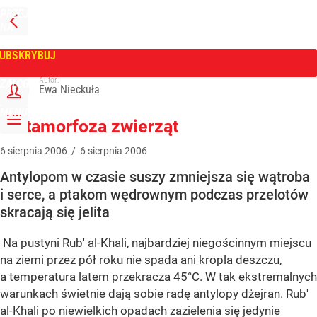
PRZEJDŹ
NA
WPROST
STRONĘ
GŁÓWNĄ
UBSKRYBUJ
Tygodnik Wprost
Autor:
ZALOGUJ
Ewa Nieckuła
MENU
Metamorfoza zwierząt
6
sierpnia
2006
/
6
sierpnia
2006
Antylopom w czasie suszy zmniejsza się wątroba
i serce, a ptakom wędrownym podczas przelotów
skracają się jelita
Na pustyni Rub' al-Khali, najbardziej niegościnnym miejscu
na ziemi przez pół roku nie spada ani kropla deszczu,
a temperatura latem przekracza 45°C. W tak ekstremalnych
warunkach świetnie dają sobie radę antylopy dżejran. Rub'
al-Khali po niewielkich opadach zazielenia się jedynie