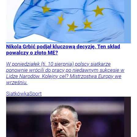
Nikola Grbić podjął kluczową decyzję. Ten skład
powalczy o złoto ME?
W poniedziałek (tj. 10 sierpnia) polscy siatkarze
ponownie wrócili do pracy po niedawnym sukcesie w
Lidze Narodów. Kolejny cel? Mistrzostwa Europy we
wrześniu.
Siatkówka
Sport