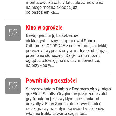
montażowe za cztery lata, ale zamówienia
na niego można składać już
od października....
Kino w ogrodzie
52
Nową generację telewizorów
ciekłokrystalicznych opracował Sharp.
Odbiornik LC-20SD4E z serii Aquos jest lekki,
poręczny i wyposażony w matrycę odbijającą
promienie słoneczne. Dzięki temu można
oglądać telewizję na świeżym powietrzu,
na przykład w...
Powrót do przeszłości
52
Skrzyżowaniem Diablo z Doomem okrzyknięto
grę Elder Scrolls. Oryginalne połączenie zalet
gry fabularnej ze zwykłymi strzelankami
uczyniły z Elder Scrolls obiekt westchnień
rzesz graczy na całym świecie. Do sklepów
właśnie trafiła czwarta część tej...