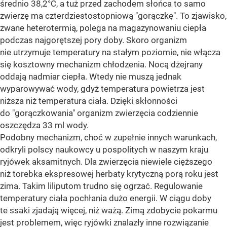
średnio 38,2°C, a tuż przed zachodem słońca to samo
zwierzę ma czterdziestostopniową "gorączkę". To zjawisko,
zwane heterotermią, polega na magazynowaniu ciepła
podczas najgorętszej pory doby. Skoro organizm
nie utrzymuje temperatury na stałym poziomie, nie włącza
się kosztowny mechanizm chłodzenia. Nocą dżejrany
oddają nadmiar ciepła. Wtedy nie muszą jednak
wyparowywać wody, gdyż temperatura powietrza jest
niższa niż temperatura ciała. Dzięki skłonności
do "gorączkowania" organizm zwierzęcia codziennie
oszczędza 33 ml wody.
Podobny mechanizm, choć w zupełnie innych warunkach,
odkryli polscy naukowcy u pospolitych w naszym kraju
ryjówek aksamitnych. Dla zwierzęcia niewiele cięższego
niż torebka ekspresowej herbaty krytyczną porą roku jest
zima. Takim liliputom trudno się ogrzać. Regulowanie
temperatury ciała pochłania dużo energii. W ciągu doby
te ssaki zjadają więcej, niż ważą. Zimą zdobycie pokarmu
jest problemem, więc ryjówki znalazły inne rozwiązanie