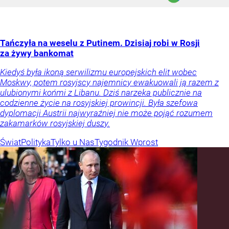
Tańczyła na weselu z Putinem. Dzisiaj robi w Rosji
za żywy bankomat
Kiedyś była ikoną serwilizmu europejskich elit wobec
Moskwy, potem rosyjscy najemnicy ewakuowali ją razem z
ulubionymi końmi z Libanu. Dziś narzeka publicznie na
codzienne życie na rosyjskiej prowincji. Była szefowa
dyplomacji Austrii najwyraźniej nie może pojąć rozumem
zakamarków rosyjskiej duszy.
Świat
Polityka
Tylko u Nas
Tygodnik Wprost