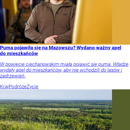
Puma pojawiła się na Mazowszu? Wydano ważny apel
do mieszkańców
W powiecie ciechanowskim miała pojawić się puma. Władze
wydały apel do mieszkańców, aby nie wchodzili do lasów i
zadrzewień.
Kraj
Podróże
Życie