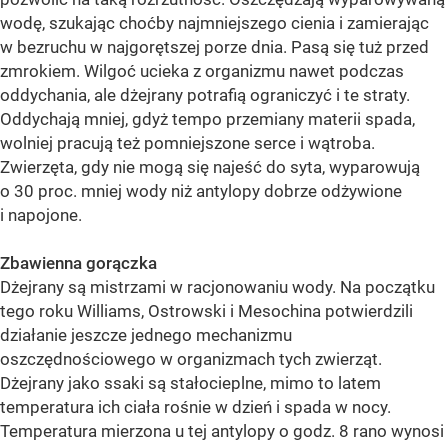
wodę, szukając choćby najmniejszego cienia i zamierając
w bezruchu w najgorętszej porze dnia. Pasą się tuż przed
zmrokiem. Wilgoć ucieka z organizmu nawet podczas
oddychania, ale dżejrany potrafią ograniczyć i te straty.
Oddychają mniej, gdyż tempo przemiany materii spada,
wolniej pracują też pomniejszone serce i wątroba.
Zwierzęta, gdy nie mogą się najeść do syta, wyparowują
o 30 proc. mniej wody niż antylopy dobrze odżywione
i napojone.
Zbawienna gorączka
Dżejrany są mistrzami w racjonowaniu wody. Na początku
tego roku Williams, Ostrowski i Mesochina potwierdzili
działanie jeszcze jednego mechanizmu
oszczędnościowego w organizmach tych zwierząt.
Dżejrany jako ssaki są stałocieplne, mimo to latem
temperatura ich ciała rośnie w dzień i spada w nocy.
Temperatura mierzona u tej antylopy o godz. 8 rano wynosi