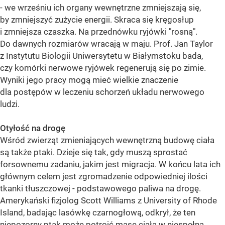
- we wrześniu ich organy wewnętrzne zmniejszają się,
by zmniejszyć zużycie energii. Skraca się kręgosłup
i zmniejsza czaszka. Na przednówku ryjówki "rosną".
Do dawnych rozmiarów wracają w maju. Prof. Jan Taylor
z Instytutu Biologii Uniwersytetu w Białymstoku bada,
czy komórki nerwowe ryjówek regenerują się po zimie.
Wyniki jego pracy mogą mieć wielkie znaczenie
dla postępów w leczeniu schorzeń układu nerwowego
ludzi.
Otyłość na drogę
Wśród zwierząt zmieniających wewnętrzną budowę ciała
są także ptaki. Dzieje się tak, gdy muszą sprostać
forsownemu zadaniu, jakim jest migracja. W końcu lata ich
głównym celem jest zgromadzenie odpowiedniej ilości
tkanki tłuszczowej - podstawowego paliwa na drogę.
Amerykański fizjolog Scott Williams z University of Rhode
Island, badając lasówkę czarnogłową, odkrył, że ten
niepozorny ptak może potroić masę ciała w niespełna