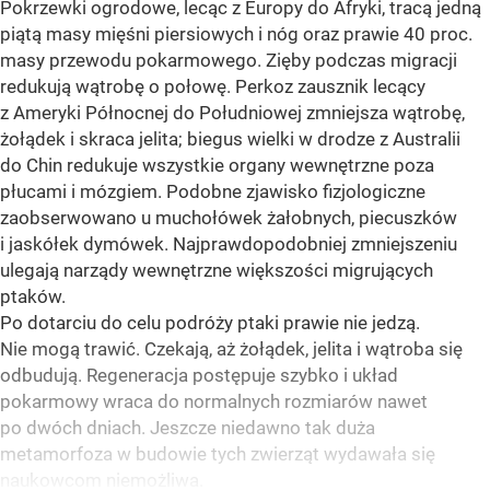
Pokrzewki ogrodowe, lecąc z Europy do Afryki, tracą jedną
piątą masy mięśni piersiowych i nóg oraz prawie 40 proc.
masy przewodu pokarmowego. Zięby podczas migracji
redukują wątrobę o połowę. Perkoz zausznik lecący
z Ameryki Północnej do Południowej zmniejsza wątrobę,
żołądek i skraca jelita; biegus wielki w drodze z Australii
do Chin redukuje wszystkie organy wewnętrzne poza
płucami i mózgiem. Podobne zjawisko fizjologiczne
zaobserwowano u muchołówek żałobnych, piecuszków
i jaskółek dymówek. Najprawdopodobniej zmniejszeniu
ulegają narządy wewnętrzne większości migrujących
ptaków.
Po dotarciu do celu podróży ptaki prawie nie jedzą.
Nie mogą trawić. Czekają, aż żołądek, jelita i wątroba się
odbudują. Regeneracja postępuje szybko i układ
pokarmowy wraca do normalnych rozmiarów nawet
po dwóch dniach. Jeszcze niedawno tak duża
metamorfoza w budowie tych zwierząt wydawała się
naukowcom niemożliwa.