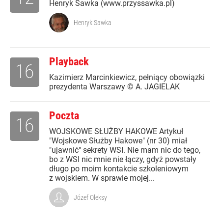
Henryk Sawka (www.przyssawka.pl)
Henryk Sawka
Playback
16
Kazimierz Marcinkiewicz, pełniący obowiązki
prezydenta Warszawy © A. JAGIELAK
Poczta
16
WOJSKOWE SŁUŻBY HAKOWE Artykuł
"Wojskowe Służby Hakowe" (nr 30) miał
"ujawnić" sekrety WSI. Nie mam nic do tego,
bo z WSI nic mnie nie łączy, gdyż powstały
długo po moim kontakcie szkoleniowym
z wojskiem. W sprawie mojej...
Józef Oleksy