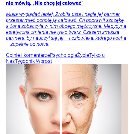
nie mówią. „Nie chcę jej całować”
Miała wyglądać lepiej. Zrobiła usta i nagle jej partner
przestał mieć ochotę ją całować. On poprawił szczękę,
a żona zobaczyła w nim obcego mężczyznę. Medycyna
estetyczna zmienia nie tylko twarz. Czasem zmusza
partnera, by nauczył się jej – i człowieka, którego kocha
– zupełnie od nowa.
Opinie i komentarze
Psychologia
Życie
Tylko u
Nas
Tygodnik Wprost