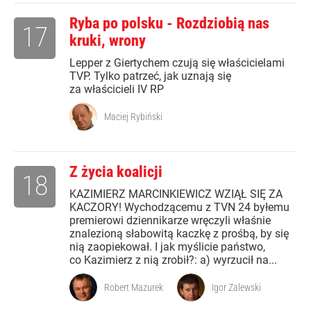
Ryba po polsku - Rozdziobią nas
17
kruki, wrony
Lepper z Giertychem czują się właścicielami
TVP. Tylko patrzeć, jak uznają się
za właścicieli IV RP
Maciej Rybiński
Z życia koalicji
18
KAZIMIERZ MARCINKIEWICZ WZIĄŁ SIĘ ZA
KACZORY! Wychodzącemu z TVN 24 byłemu
premierowi dziennikarze wręczyli właśnie
znalezioną słabowitą kaczkę z prośbą, by się
nią zaopiekował. I jak myślicie państwo,
co Kazimierz z nią zrobił?: a) wyrzucił na...
Robert Mazurek
Igor Zalewski