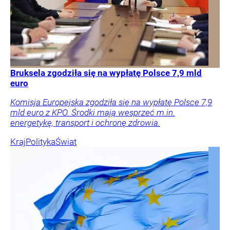
Bruksela zgodziła się na wypłatę Polsce 7,9 mld
euro
Komisja Europejska zgodziła się na wypłatę Polsce 7,9
mld euro z KPO. Środki mają wesprzeć m.in.
energetykę, transport i ochronę zdrowia.
Kraj
Polityka
Świat