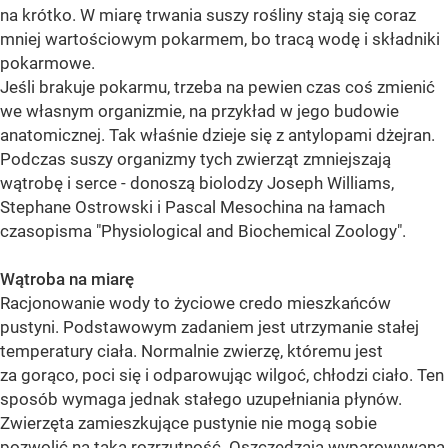
na krótko. W miarę trwania suszy rośliny stają się coraz
mniej wartościowym pokarmem, bo tracą wodę i składniki
pokarmowe.
Jeśli brakuje pokarmu, trzeba na pewien czas coś zmienić
we własnym organizmie, na przykład w jego budowie
anatomicznej. Tak właśnie dzieje się z antylopami dżejran.
Podczas suszy organizmy tych zwierząt zmniejszają
wątrobę i serce - donoszą biolodzy Joseph Williams,
Stephane Ostrowski i Pascal Mesochina na łamach
czasopisma "Physiological and Biochemical Zoology".
Wątroba na miarę
Racjonowanie wody to życiowe credo mieszkańców
pustyni. Podstawowym zadaniem jest utrzymanie stałej
temperatury ciała. Normalnie zwierzę, któremu jest
za gorąco, poci się i odparowując wilgoć, chłodzi ciało. Ten
sposób wymaga jednak stałego uzupełniania płynów.
Zwierzęta zamieszkujące pustynie nie mogą sobie
pozwolić na taką rozrzutność. Oszczędzają wyparowywaną