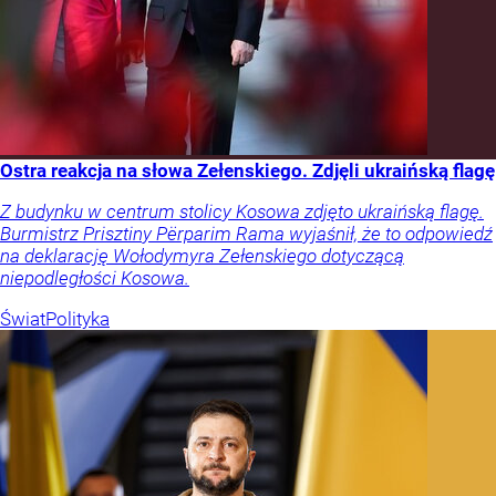
Ostra reakcja na słowa Zełenskiego. Zdjęli ukraińską flagę
Z budynku w centrum stolicy Kosowa zdjęto ukraińską flagę.
Burmistrz Prisztiny Përparim Rama wyjaśnił, że to odpowiedź
na deklarację Wołodymyra Zełenskiego dotyczącą
niepodległości Kosowa.
Świat
Polityka