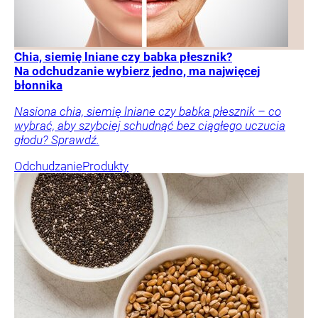
Chia, siemię lniane czy babka płesznik?
Na odchudzanie wybierz jedno, ma najwięcej
błonnika
Nasiona chia, siemię lniane czy babka płesznik – co
wybrać, aby szybciej schudnąć bez ciągłego uczucia
głodu? Sprawdź.
Odchudzanie
Produkty