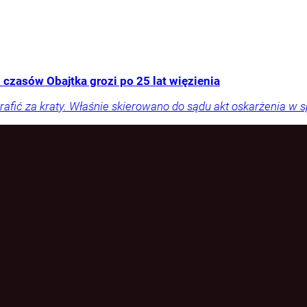
 czasów Obajtka grozi po 25 lat więzienia
rafić za kraty. Właśnie skierowano do sądu akt oskarżenia w 