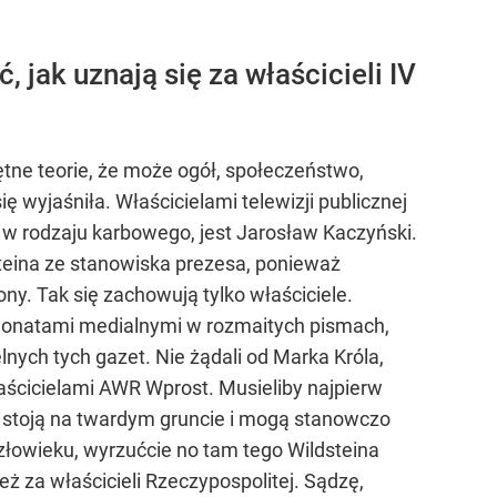
 jak uznają się za właścicieli IV
mętne teorie, że może ogół, społeczeństwo,
ę wyjaśniła. Właścicielami telewizji publicznej
 w rodzaju karbowego, jest Jarosław Kaczyński.
steina ze stanowiska prezesa, ponieważ
ny. Tak się zachowują tylko właściciele.
esjonatami medialnymi w rozmaitych pismach,
lnych tych gazet. Nie żądali od Marka Króla,
właścicielami AWR Wprost. Musieliby najpierw
m stoją na twardym gruncie i mogą stanowczo
człowieku, wyrzućcie no tam tego Wildsteina
też za właścicieli Rzeczypospolitej. Sądzę,