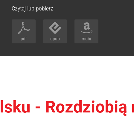
Czytaj lub pobierz
pdf
epub
mobi
lsku - Rozdziobią 