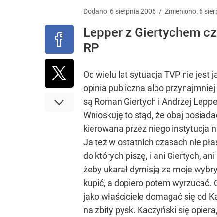
Dodano:
6
sierpnia
2006
/
Zmieniono:
6
sier
Lepper z Giertychem czuj
RP
Od wielu lat sytuacja TVP nie jest 
opinia publiczna albo przynajmniej
są Roman Giertych i Andrzej Leppe
Wnioskuję to stąd, że obaj posiad
kierowana przez niego instytucja n
Ja też w ostatnich czasach nie pł
do których piszę, i ani Giertych, a
żeby ukarał dymisją za moje wybryk
kupić, a dopiero potem wyrzucać. 
jako właściciele domagać się od K
na zbity pysk. Kaczyński się opiera