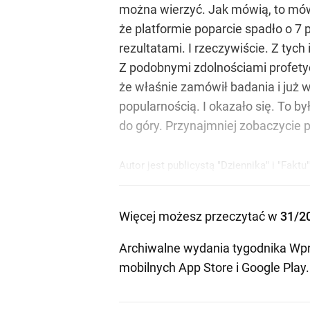
można wierzyć. Jak mówią, to mówią
że platformie poparcie spadło o 7 
rezultatami. I rzeczywiście. Z tyc
Z podobnymi zdolnościami profety
że właśnie zamówił badania i już 
popularnością. I okazało się. To 
do góry. Przynajmniej zobaczycie pi
Autor jest publicystą "Dziennika" i "Faktu"
Więcej możesz przeczytać w
31/2
Archiwalne wydania tygodnika Wpr
mobilnych
App Store
i
Google Play
.