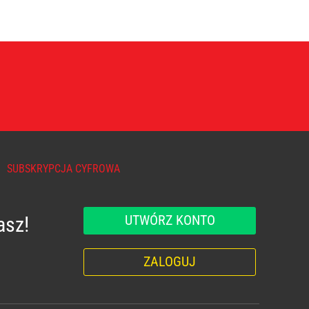
SUBSKRYPCJA CYFROWA
UTWÓRZ KONTO
asz!
ZALOGUJ