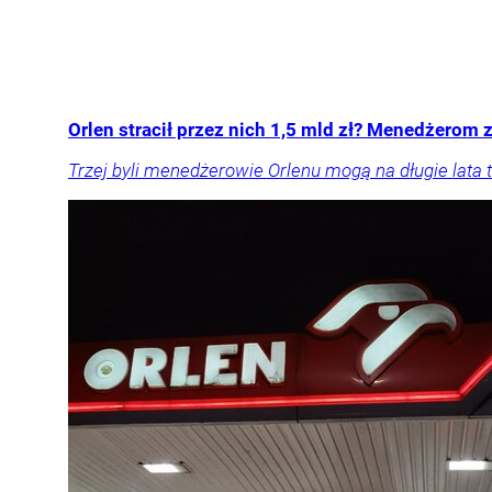
Orlen stracił przez nich 1,5 mld zł? Menedżerom z
Trzej byli menedżerowie Orlenu mogą na długie lata t