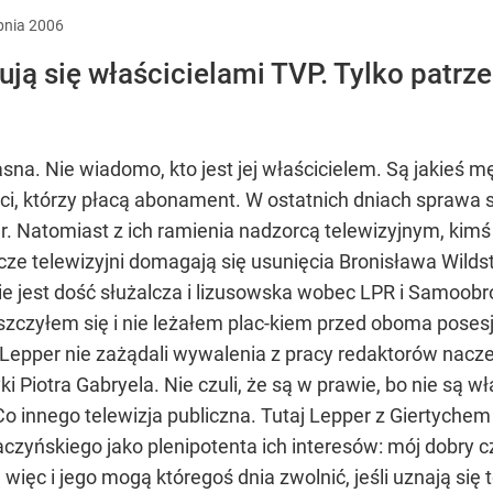
pnia
2006
ą się właścicielami TVP. Tylko patrzeć,
jasna. Nie wiadomo, kto jest jej właścicielem. Są jakieś 
 ci, którzy płacą abonament. W ostatnich dniach sprawa si
r. Natomiast z ich ramienia nadzorcą telewizyjnym, kimś
acze telewizyjni domagają się usunięcia Bronisława Wild
ie jest dość służalcza i lizusowska wobec LPR i Samoobro
aszczyłem się i nie leżałem plac-kiem przed oboma pos
ni Lepper nie zażądali wywalenia z pracy redaktorów nacze
i Piotra Gabryela. Nie czuli, że są w prawie, bo nie są 
Co innego telewizja publiczna. Tutaj Lepper z Giertyche
aczyńskiego jako plenipotenta ich interesów: mój dobry 
, więc i jego mogą któregoś dnia zwolnić, jeśli uznają się 