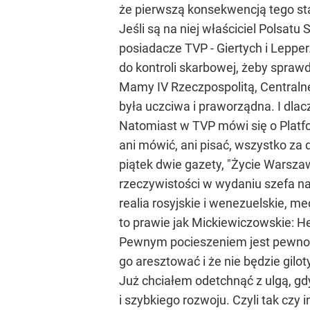
że pierwszą konsekwencją tego st
Jeśli są na niej właściciel Polsatu
posiadacze TVP - Giertych i Leppe
do kontroli skarbowej, żeby sprawd
Mamy IV Rzeczpospolitą, Centralne 
była uczciwa i praworządna. I dlacz
Natomiast w TVP mówi się o Platfor
ani mówić, ani pisać, wszystko za 
piątek dwie gazety, "Życie Warsza
rzeczywistości w wydaniu szefa na
realia rosyjskie i wenezuelskie, med
to prawie jak Mickiewiczowskie: Hej
Pewnym pocieszeniem jest pewność 
go aresztować i że nie będzie gilot
Już chciałem odetchnąć z ulgą, g
i szybkiego rozwoju. Czyli tak czy 