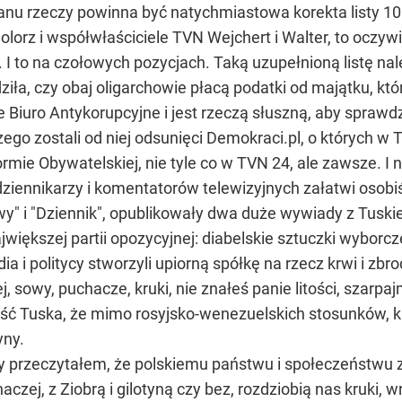
anu rzeczy powinna być natychmiastowa korekta listy 10
 Solorz i współwłaściciele TVN Wejchert i Walter, to oczyw
r. I to na czołowych pozycjach. Taką uzupełnioną listę 
ziła, czy obaj oligarchowie płacą podatki od majątku, k
Biuro Antykorupcyjne i jest rzeczą słuszną, aby sprawdzi
ego zostali od niej odsunięci Demokraci.pl, o których w T
mie Obywatelskiej, nie tyle co w TVN 24, ale zawsze. I n
dziennikarzy i komentatorów telewizyjnych załatwi osobiś
wy" i "Dziennik", opublikowały dwa duże wywiady z Tusk
jwiększej partii opozycyjnej: diabelskie sztuczki wybor
ia i politycy stworzyli upiorną spółkę na rzecz krwi i zbro
, sowy, puchacze, kruki, nie znałeś panie litości, szarpaj
Tuska, że mimo rosyjsko-wenezuelskich stosunków, krwi
yny.
dy przeczytałem, że polskiemu państwu i społeczeństwu
inaczej, z Ziobrą i gilotyną czy bez, rozdziobią nas kruki,