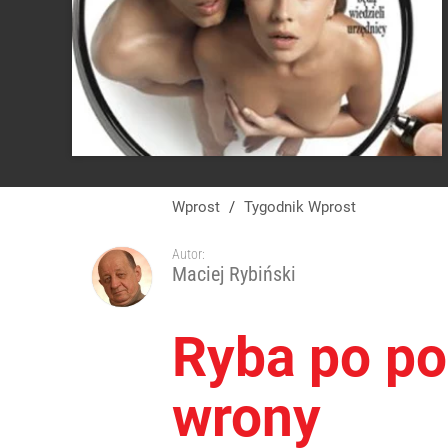
Wprost
/
Tygodnik Wprost
Autor:
Maciej Rybiński
Ryba po po
wrony