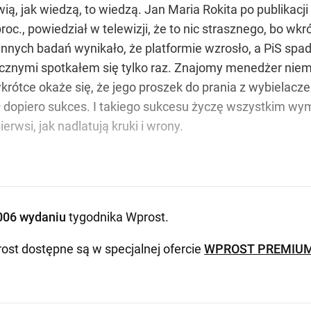
, jak wiedzą, to wiedzą. Jan Maria Rokita po publikacji b
proc., powiedział w telewizji, że to nic strasznego, bo w
h innych badań wynikało, że platformie wzrosło, a PiS spa
cznymi spotkałem się tylko raz. Znajomy menedżer nie
wkrótce okaże się, że jego proszek do prania z wybielac
był dopiero sukces. I takiego sukcesu życzę wszystkim w
erwsi, jak nadlatują kruki i wrony.
006 wydaniu
tygodnika Wprost
.
ost dostępne są w specjalnej ofercie
WPROST PREMIU