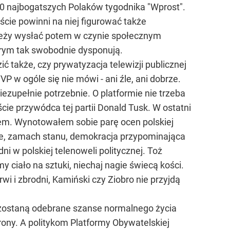
0 najbogatszych Polaków tygodnika "Wprost".
iście powinni na niej figurować także
należy wysłać potem w czynie społecznym
tórym tak swobodnie dysponują.
ć także, czy prywatyzacja telewizji publicznej
VP w ogóle się nie mówi - ani źle, ani dobrze.
iezupełnie potrzebnie. O platformie nie trzeba
cie przywódca tej partii Donald Tusk. W ostatni
iem. Wynotowałem sobie parę ocen polskiej
cze, zamach stanu, demokracja przypominająca
dni w polskiej telenoweli politycznej. Toż
my ciało na sztuki, niechaj nagie świecą kości.
 i zbrodni, Kamiński czy Ziobro nie przyjdą
 zostaną odebrane szanse normalnego życia
 wrony. A politykom Platformy Obywatelskiej