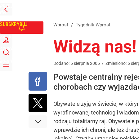
PRZEJDŹ
Udostępnij
0
Skomentuj
NA
WPROST
STRONĘ
GŁÓWNĄ
SUBSKRYBUJ
Wprost
/
Tygodnik Wprost
ZALOGUJ
Widzą nas!
SZUKAJ
MENU
Dodano:
6
sierpnia
2006
/
Zmieniono:
6
sier
Powstaje centralny rej
chorobach czy wyjazda
Obywatele żyją w świecie, w którym 
wyrafinowanej technologii wiadomo
rodzaju totalitarny raj. Obywatel
wprawdzie ich chroni, ale też dra
lokalna". Czyżby urzędnicy polski