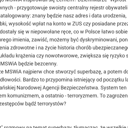
ych - przygotowuje swoisty centralny rejestr obywateli
atalogowany: znany będzie nasz adres i data urodzenia,
obki, wysokość wpłat na konto w ZUS czy posiadane prz
 dostały się w niepowołane ręce, co w Polsce łatwo sobi
brego imienia, zawiść, możemy być dyskryminowani, poni
nia zdrowotne i na życie historia chorób ubezpieczanego i
 układu krążenia czy nowotworowe, zwiększa się ryzyko s
h MSWiA będzie bezcenny.
, że MSWiA najpierw chce stworzyć superbazę, a potem d
idłowości. Bardzo to przypomina istniejący od początku la
ńskiej Narodowej Agencji Bezpieczeństwa. System ten 
m komunizmem, a ostatnio - terroryzmem. To zagrożenie 
zestępców bądź terrorystów?
" rozmowy na temat superbazy, tłumacząc, że wszelk