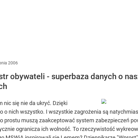
pnia
2006
estr obywateli - superbaza danych o n
ch
nic się nie da ukryć. Dzięki
 o nich wszystko. I wszystkie zagrożenia są natychmias
e po prostu muszą zaakceptować system zabezpieczeń po
stycznie ogranicza ich wolność. To rzeczywistość wykre
ego MSWiA inspirowali się Lemem? Dziennikarze "Wprost" 