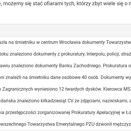
 możemy się stać ofiarami tych, którzy zbyt wiele się o
lazła na śmietniku w centrum Wrocławia dokumenty Towarzystwa
oku znaleziono dokumenty z prokuratury, Interpolu, policji, str
ławiu znaleziono dokumenty Banku Zachodniego. Prokuratura o
ni znaleźli na śmietniku dane osobowe 40 osób. Dokumenty wyrz
w Zagranicznych wyniesiono 12 twardych dysków. Kierowca MSZ p
dańska znaleziono kilkadziesiąt CV ze zdjęciami, nazwiskami,
ia przestępczości zorganizowanej Prokuratury Apelacyjnej w Łod
Powszechnego Towarzystwa Emerytalnego PZU dzwonił mężczyzna,