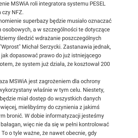
nie MSWiA roli integratora systemu PESEL
h czy NFZ.
chomienie superbazy będzie musiało oznaczać
h osobowych, a w szczególności te dotyczące
dziemy śledzić wdrażanie poszczególnych
prost" Michał Serzycki. Zastanawia jednak,
jak dopasować prawo do już istniejącego
tem, że system już działa, że kosztował 200
baza MSWiA jest zagrożeniem dla ochrony
wykorzystany właśnie w tym celu. Niestety,
ąd będzie miał dostęp do wszystkich danych
ięcej, mielibyśmy do czynienia z jakimś
ym bronić. W dobie informatyzacji jesteśmy
ie bałagan, więc nie da się w pełni kontrolować
. To o tyle ważne, że nawet obecnie, gdy