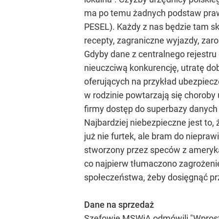
ma po temu żadnych podstaw prawn
PESEL). Każdy z nas będzie tam sk
recepty, zagraniczne wyjazdy, zar
Gdyby dane z centralnego rejestru
nieuczciwą konkurencję, utratę do
oferujących na przykład ubezpiecze
w rodzinie powtarzają się choroby
firmy dostęp do superbazy danyc
Najbardziej niebezpieczne jest to
już nie furtek, ale bram do niepraw
stworzony przez speców z ameryka
co najpierw tłumaczono zagrożenie
społeczeństwa, żeby dosięgnąć pr
Dane na sprzedaż
Szefowie MSWiA odmówili "Wprost