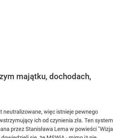
aszym majątku, dochodach,
t neutralizowane, więc istnieje pewnego
wstrzymujący ich od czynienia zła. Ten system
owana przez Stanisława Lema w powieści "Wizja
dowiedzieli się, że MSWiA - mimo iż nie