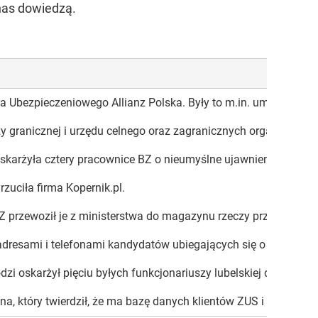
 nas dowiedzą.
 Ubezpieczeniowego Allianz Polska. Były to m.in. umowy o zawa
aży granicznej i urzędu celnego oraz zagranicznych organów ścig
skarżyła cztery pracownice BZ o nieumyślne ujawnienie danych
uciła firma Kopernik.pl.
rzewoził je z ministerstwa do magazynu rzeczy przeznaczonych 
 adresami i telefonami kandydatów ubiegających się o pracę w
zi oskarżył pięciu byłych funkcjonariuszy lubelskiej delegatur
 który twierdził, że ma bazę danych klientów ZUS i chce ją sp