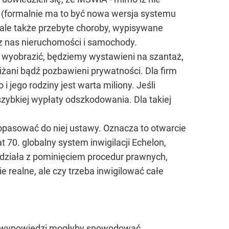
 (formalnie ma to być nowa wersja systemu
 ale także przebyte choroby, wypisywane
ez nas nieruchomości i samochody.
e wyobrazić, będziemy wystawieni na szantaż,
żani bądź pozbawieni prywatności. Dla firm
 jego rodziny jest warta miliony. Jeśli
zybkiej wypłaty odszkodowania. Dla takiej
opasować do niej ustawy. Oznacza to otwarcie
t 70. globalny system inwigilacji Echelon,
działa z pominięciem procedur prawnych,
realne, ale czy trzeba inwigilować całe
ie wypowiedzi mogłyby spowodować