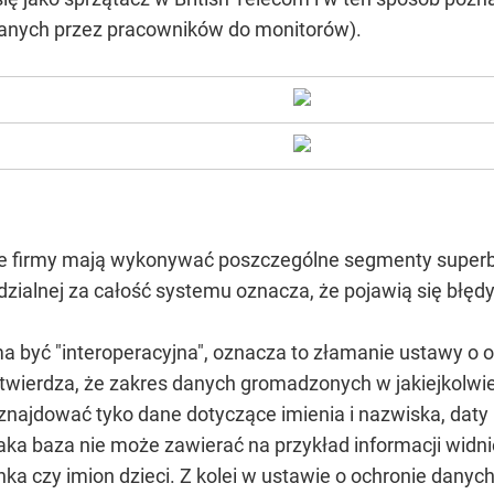
ejanych przez pracowników do monitorów).
 firmy mają wykonywać poszczególne segmenty superba
ialnej za całość systemu oznacza, że pojawią się błędy i 
 być "interoperacyjna", oznacza to złamanie ustawy o 
 stwierdza, że zakres danych gromadzonych w jakiejkolwie
najdować tyko dane dotyczące imienia i nazwiska, daty u
a baza nie może zawierać na przykład informacji widn
a czy imion dzieci. Z kolei w ustawie o ochronie danych