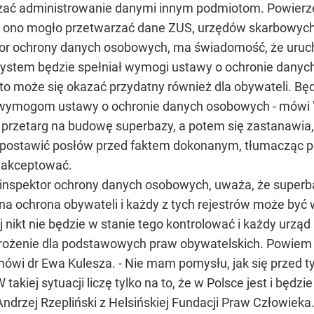
zać administrowanie danymi innym podmiotom. Powierze
ie ono mogło przetwarzać dane ZUS, urzędów skarbowyc
ktor ochrony danych osobowych, ma świadomość, że uru
system będzie spełniał wymogi ustawy o ochronie danyc
o może się okazać przydatny również dla obywateli. Bę
wymogom ustawy o ochronie danych osobowych - mówi "W
przetarg na budowę superbazy, a potem się zastanawia, 
i postawić posłów przed faktem dokonanym, tłumacząc po
 zaakceptować.
 inspektor ochrony danych osobowych, uważa, że super
na ochrona obywateli i każdy z tych rejestrów może być 
ej nikt nie będzie w stanie tego kontrolować i każdy urz
rożenie dla podstawowych praw obywatelskich. Powiem w
mówi dr Ewa Kulesza. - Nie mam pomysłu, jak się przed t
takiej sytuacji liczę tylko na to, że w Polsce jest i będz
 Andrzej Rzepliński z Helsińskiej Fundacji Praw Człowieka