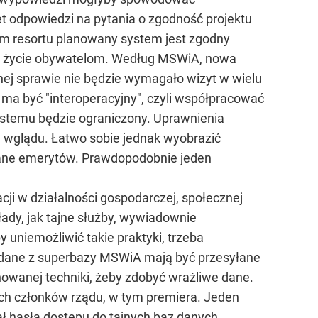
odpowiedzi na pytania o zgodność projektu
em resortu planowany system jest zgodny
twi życie obywatelom. Według MSWiA, nowa
ej sprawie nie będzie wymagało wizyt w wielu
 ma być "interoperacyjny", czyli współpracować
ystemu będzie ograniczony. Uprawnienia
e wglądu. Łatwo sobie jednak wyobrazić
 dane emerytów. Prawdopodobnie jeden
cji w działalności gospodarczej, społecznej
ady, jak tajne służby, wywiadownie
uniemożliwić takie praktyki, trzeba
k dane z superbazy MSWiA mają być przesyłane
nowanej techniki, żeby zdobyć wrażliwe dane.
ych członków rządu, w tym premiera. Jeden
nał hasła dostępu do tajnych baz danych