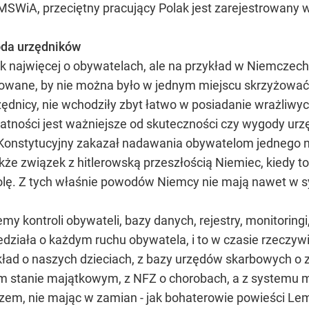
MSWiA, przeciętny pracujący Polak jest zarejestrowany
oda urzędników
ak najwięcej o obywatelach, ale na przykład w Niemczech
dowane, by nie można było w jednym miejscu skrzyżować i
ędnicy, nie wchodziły zbyt łatwo w posiadanie wrażliwy
atności jest ważniejsze od skuteczności czy wygody u
onstytucyjny zakazał nadawania obywatelom jednego nu
kże związek z hitlerowską przeszłością Niemiec, kiedy t
rolę. Z tych właśnie powodów Niemcy nie mają nawet w
emy kontroli obywateli, bazy danych, rejestry, monitoring
iedziała o każdym ruchu obywatela, i to w czasie rzecz
kład o naszych dzieciach, z bazy urzędów skarbowych o z
 stanie majątkowym, z NFZ o chorobach, a z systemu moni
em, nie mając w zamian - jak bohaterowie powieści Lema