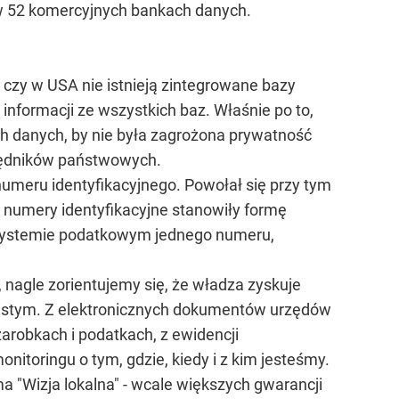
 w 52 komercyjnych bankach danych.
 czy w USA nie istnieją zintegrowane bazy
nformacji ze wszystkich baz. Właśnie po to,
ch danych, by nie była zagrożona prywatność
rzędników państwowych.
meru identyfikacyjnego. Powołał się przy tym
o numery identyfikacyjne stanowiły formę
 systemie podatkowym jednego numeru,
i, nagle zorientujemy się, że władza zyskuje
ywistym. Z elektronicznych dokumentów urzędów
arobkach i podatkach, z ewidencji
toringu o tym, gdzie, kiedy i z kim jesteśmy.
 "Wizja lokalna" - wcale większych gwarancji