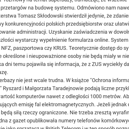
przetargów na budowę systemu. Odmówiono nam nawet 
terstwa Tomasz Skłodowski stwierdził jedynie, że zdani
awy konkurencyjności polskich przedsiębiorstw oraz uła
wanie administracji. Uzyskanie zaświadczenia w dowoln
szłości wystarczy wypełnienie formularza online. System
, NFZ, paszportowa czy KRUS. Teoretycznie dostęp do s
e określone i nieupoważnione osoby nie będą miały w ni
ka dni temu pojawiła się informacja, że z ZUS wyciekły
azę.
rbazy nie jest wcale trudna. W książce "Ochrona informa
 Ryszard i Małgorzata Taradejnowie podają liczne przykł
rtość komputerów nawet z odległości 1000 metrów. Aby 
kujących emisję fal elektromagnetycznych. Jeżeli jedna
 będą siłą rzeczy ograniczone. Nie trzeba zresztą wyrafi
i jedna z gazet opublikowała numery telefonów komórkow
 się jako sprzątacz w British Telecom i w ten sposób poz