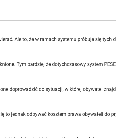
erać. Ale to, że w ramach systemu próbuje się tych danych umi
knione. Tym bardziej że dotychczasowy system PESEL zaczyna mi
one doprowadzić do sytuacji, w której obywatel znajdzie się w 
 to jednak odbywać kosztem prawa obywateli do prywatności. Gd