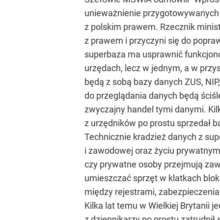
unieważnienie przygotowywanych 
z polskim prawem. Rzecznik minis
z prawem i przyczyni się do popr
superbaza ma usprawnić funkcjono
urzędach, lecz w jednym, a w przy
będą z sobą bazy danych ZUS, NIP
do przeglądania danych będą ściśl
zwyczajny handel tymi danymi. Kil
z urzędników po prostu sprzedał b
Technicznie kradzież danych z supe
i zawodowej oraz życiu prywatnym"
czy prywatne osoby przejmują zawa
umieszczać sprzęt w klatkach blo
między rejestrami, zabezpieczenia
Kilka lat temu w Wielkiej Brytani
z dziennikarzy po prostu zatrudnił