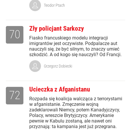
Teodor Ptach
Zły policjant Sarkozy
70
Fiasko francuskiego modelu integracji
imigrantów jest oczywiste. Podpalacze aut
nauczyli się, że być silnym, to znaczy umieć
szkodzić. A od kogo się nauczyli? Od Francji.
Grzegorz Dobiecki
Ucieczka z Afganistanu
72
Rozpada się koalicja walcząca z terrorystami
w afganistanie. Zmęczenie wojną
zadeklarowali Niemcy, potem Kanadyjczycy,
Polacy, wreszcie Brytyjczycy. Amerykanie
pewnie w Kabulu zostaną, ale nawet oni
przyznają: ta kampania jest już przegrana.