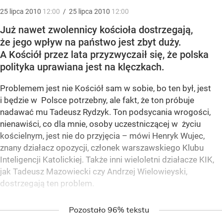
25
lipca
2010
12:00
/
25
lipca
2010
12:00
Już nawet zwolennicy kościoła dostrzegają,
że jego wpływ na państwo jest zbyt duży.
A Kościół przez lata przyzwyczaił się, że polska
polityka uprawiana jest na klęczkach.
Problemem jest nie Kościół sam w sobie, bo ten był, jest
i będzie w Polsce potrzebny, ale fakt, że ton próbuje
nadawać mu Tadeusz Rydzyk. Ton podsycania wrogości,
nienawiści, co dla mnie, osoby uczestniczącej w życiu
kościelnym, jest nie do przyjęcia – mówi Henryk Wujec,
znany działacz opozycji, członek warszawskiego Klubu
Inteligencji Katolickiej. Także inni wieloletni działacze KIK,
jak Tadeusz Mazowiecki czy Andrzej Wielowieyski,
dostrzegają ten problem.
Pozostało 96% tekstu