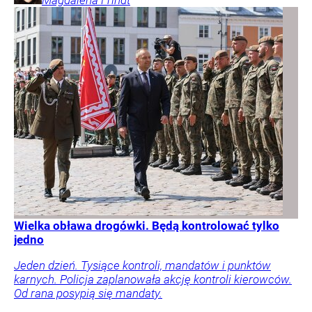
Magdalena
Frindt
Wielka obława drogówki. Będą kontrolować tylko
jedno
Jeden dzień. Tysiące kontroli, mandatów i punktów
karnych. Policja zaplanowała akcję kontroli kierowców.
Od rana posypią się mandaty.