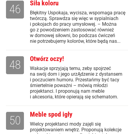
Siła koloru
46
Błękitny Uspokaja, wycisza, wspomaga pracę
twórczą. Sprawdza się więc w sypialniach
i pokojach do pracy umysłowej. – Można
go z powodzeniem zastosować również
w domowej siłowni, bo podczas ćwiczeń
nie potrzebujemy kolorów, które będą nas...
Otwórz oczy!
48
Wakacje sprzyjają temu, zeby spojrzeć
na swój dom i jego urzĄdzenie z dystansem
i poczuciem humoru. Przestańmy być tacy
śmiertelnie poważni – mówią młodzi
projektanci. I proponują nam meble
i akcesoria, które opierają się schematom.
Meble spod igły
50
Wielcy projektanci mody zajęli się
projektowaniem wnętrz. Proponują kolekcje