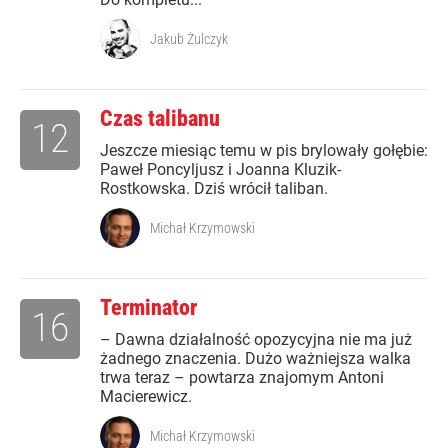
Jakub Żulczyk
Czas talibanu
12
Jeszcze miesiąc temu w pis brylowały gołębie:
Paweł Poncyljusz i Joanna Kluzik-
Rostkowska. Dziś wrócił taliban.
Michał Krzymowski
Terminator
16
– Dawna działalność opozycyjna nie ma już
żadnego znaczenia. Dużo ważniejsza walka
trwa teraz – powtarza znajomym Antoni
Macierewicz.
Michał Krzymowski