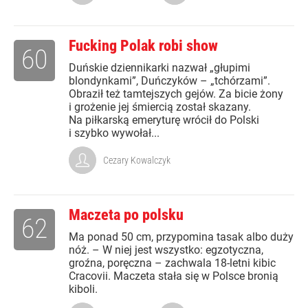
Fucking Polak robi show
60
Duńskie dziennikarki nazwał „głupimi
blondynkami”, Duńczyków – „tchórzami”.
Obraził też tamtejszych gejów. Za bicie żony
i grożenie jej śmiercią został skazany.
Na piłkarską emeryturę wrócił do Polski
i szybko wywołał...
Cezary Kowalczyk
Maczeta po polsku
62
Ma ponad 50 cm, przypomina tasak albo duży
nóż. – W niej jest wszystko: egzotyczna,
groźna, poręczna – zachwala 18-letni kibic
Cracovii. Maczeta stała się w Polsce bronią
kiboli.