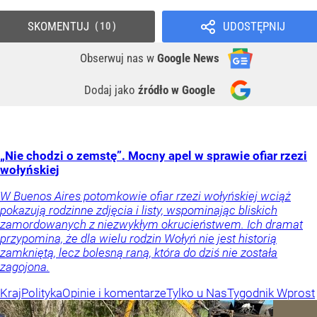
SKOMENTUJ
UDOSTĘPNIJ
10
Obserwuj nas
w
Google News
Dodaj jako
źródło w Google
„Nie chodzi o zemstę”. Mocny apel w sprawie ofiar rzezi
wołyńskiej
W Buenos Aires potomkowie ofiar rzezi wołyńskiej wciąż
pokazują rodzinne zdjęcia i listy, wspominając bliskich
zamordowanych z niezwykłym okrucieństwem. Ich dramat
przypomina, że dla wielu rodzin Wołyń nie jest historią
zamkniętą, lecz bolesną raną, która do dziś nie została
zagojona.
Kraj
Polityka
Opinie i komentarze
Tylko u Nas
Tygodnik Wprost