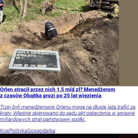
Orlen stracił przez nich 1,5 mld zł? Menedżerom
z czasów Obajtka grozi po 25 lat więzienia
Trzej byli menedżerowie Orlenu mogą na długie lata trafić za
kraty. Właśnie skierowano do sądu akt oskarżenia w sprawie
miliardowych strat państwowej spółki.
Kraj
Polityka
Gospodarka