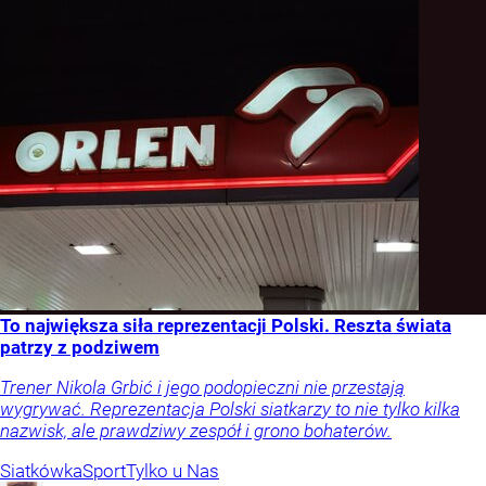
To największa siła reprezentacji Polski. Reszta świata
patrzy z podziwem
Trener Nikola Grbić i jego podopieczni nie przestają
wygrywać. Reprezentacja Polski siatkarzy to nie tylko kilka
nazwisk, ale prawdziwy zespół i grono bohaterów.
Siatkówka
Sport
Tylko u Nas