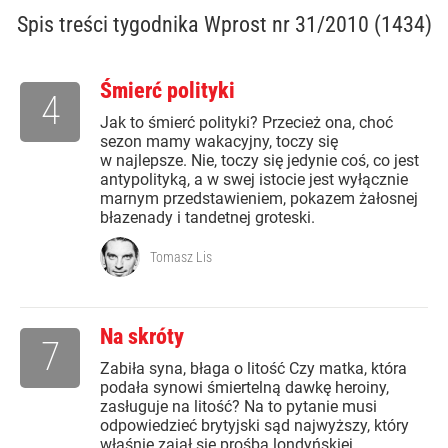
Spis treści
tygodnika Wprost nr 31/2010 (1434)
Śmierć polityki
4
Jak to śmierć polityki? Przecież ona, choć
sezon mamy wakacyjny, toczy się
w najlepsze. Nie, toczy się jedynie coś, co jest
antypolityką, a w swej istocie jest wyłącznie
marnym przedstawieniem, pokazem żałosnej
błazenady i tandetnej groteski.
Tomasz Lis
Na skróty
7
Zabiła syna, błaga o litość Czy matka, która
podała synowi śmiertelną dawkę heroiny,
zasługuje na litość? Na to pytanie musi
odpowiedzieć brytyjski sąd najwyższy, który
właśnie zajął się prośbą londyńskiej