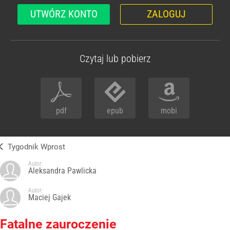
UTWÓRZ KONTO
ZALOGUJ
Czytaj lub pobierz
pdf
epub
mobi
Tygodnik Wprost
Autor:
Aleksandra Pawlicka
Autor:
Maciej Gajek
Fatalne zauroczenie