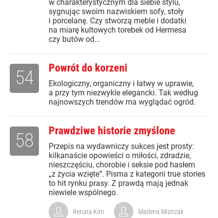
w charakterystycznym dla siebie stylu,
sygnując swoim nazwiskiem sofy, stoły
i porcelanę. Czy stworzą meble i dodatki
na miarę kultowych torebek od Hermesa
czy butów od...
Powrót do korzeni
54
Ekologiczny, organiczny i łatwy w uprawie,
a przy tym niezwykle elegancki. Tak według
najnowszych trendów ma wyglądać ogród.
Prawdziwe historie zmyślone
58
Przepis na wydawniczy sukces jest prosty:
kilkanaście opowieści o miłości, zdradzie,
nieszczęściu, chorobie i seksie pod hasłem
„z życia wzięte”. Pisma z kategorii true stories
to hit rynku prasy. Z prawdą mają jednak
niewiele wspólnego.
Renata Kim
Marlena Mistrzak