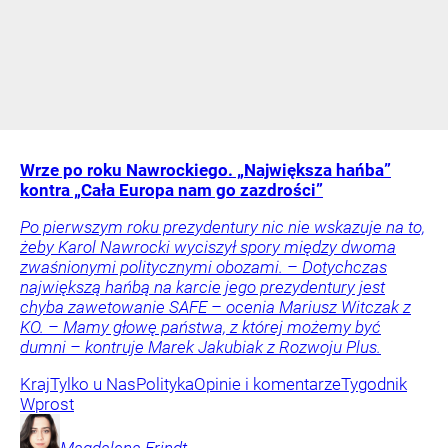
Wrze po roku Nawrockiego. „Największa hańba”
kontra „Cała Europa nam go zazdrości”
Po pierwszym roku prezydentury nic nie wskazuje na to,
żeby Karol Nawrocki wyciszył spory między dwoma
zwaśnionymi politycznymi obozami. – Dotychczas
największą hańbą na karcie jego prezydentury jest
chyba zawetowanie SAFE – ocenia Mariusz Witczak z
KO. – Mamy głowę państwa, z której możemy być
dumni – kontruje Marek Jakubiak z Rozwoju Plus.
Kraj
Tylko u Nas
Polityka
Opinie i komentarze
Tygodnik
Wprost