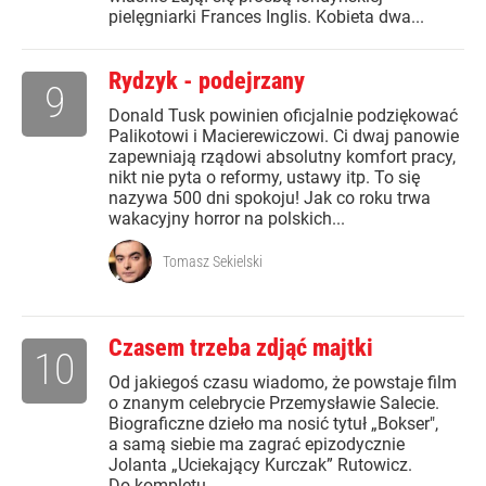
pielęgniarki Frances Inglis. Kobieta dwa...
Rydzyk - podejrzany
9
Donald Tusk powinien oficjalnie podziękować
Palikotowi i Macierewiczowi. Ci dwaj panowie
zapewniają rządowi absolutny komfort pracy,
nikt nie pyta o reformy, ustawy itp. To się
nazywa 500 dni spokoju! Jak co roku trwa
wakacyjny horror na polskich...
Tomasz Sekielski
Czasem trzeba zdjąć majtki
10
Od jakiegoś czasu wiadomo, że powstaje film
o znanym celebrycie Przemysławie Salecie.
Biograficzne dzieło ma nosić tytuł „Bokser",
a samą siebie ma zagrać epizodycznie
Jolanta „Uciekający Kurczak” Rutowicz.
Do kompletu...