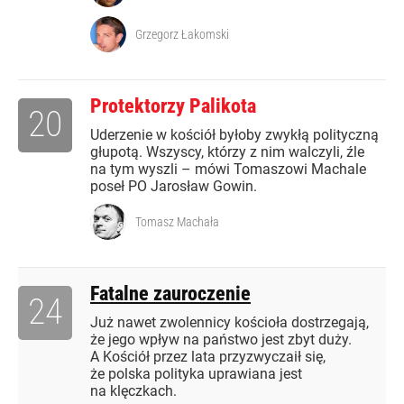
Grzegorz Łakomski
Protektorzy Palikota
20
Uderzenie w kościół byłoby zwykłą polityczną
głupotą. Wszyscy, którzy z nim walczyli, źle
na tym wyszli – mówi Tomaszowi Machale
poseł PO Jarosław Gowin.
Tomasz Machała
Fatalne zauroczenie
24
Już nawet zwolennicy kościoła dostrzegają,
że jego wpływ na państwo jest zbyt duży.
A Kościół przez lata przyzwyczaił się,
że polska polityka uprawiana jest
na klęczkach.