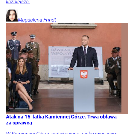
liczniejsza.
Magdalena
Frindt
Atak na 15-latka Kamiennej Górze. Trwa obława
za sprawcą
W Kamiennej Górze zaatakowano „niebezpiecznym