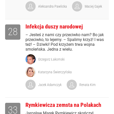
Aleksandra Pawlicka
Maciej Gajek
Infekcja duszy narodowej
28
– Jesteś z nami czy przeciwko nam? Bo jak
przeciwko, to lejemy. – Spalimy krzyż! I was
też! – Dziwki! Pod krzyżem trwa wojna
smoleńska. Jedna z wielu.
Grzegorz Łakomski
Katarzyna Świerczyńska
Jacek Adamczyk
Renata Kim
Rymkiewicza zemsta na Polakach
33
Jarosław Marek Rymkiewicz skończył