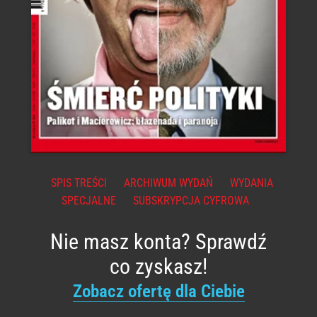
SPIS TREŚCI
ARCHIWUM WYDAŃ
WYDANIA
SPECJALNE
SUBSKRYPCJA CYFROWA
Nie masz konta? Sprawdź
co zyskasz!
Zobacz ofertę dla Ciebie