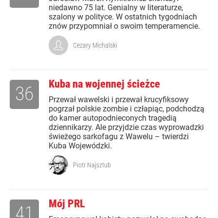
niedawno 75 lat. Genialny w literaturze,
szalony w polityce. W ostatnich tygodniach
znów przypomniał o swoim temperamencie.
Cezary Michalski
Kuba na wojennej ścieżce
36
Przewał wawelski i przewał krucyfiksowy
pogrzał polskie zombie i człapiąc, podchodzą
do kamer autopodnieconych tragedią
dziennikarzy. Ale przyjdzie czas wyprowadzki
świeżego sarkofagu z Wawelu – twierdzi
Kuba Wojewódzki.
Piotr Najsztub
Mój PRL
41