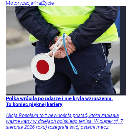
Motoryzacja
Kraj
Życie
Polka wróciła po udarze i nie kryła wzruszenia.
To koniec pięknej kariery
Alicja Rosolska to z pewnością postać, która zapisała
ważne karty w dziejach polskiego tenisa. W piątek (tj. 7
sierpnia 2026 roku) rozegrała swój ostatni mecz.