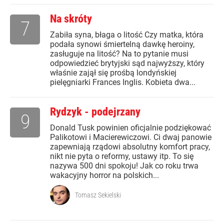
Na skróty
7
Zabiła syna, błaga o litość Czy matka, która
podała synowi śmiertelną dawkę heroiny,
zasługuje na litość? Na to pytanie musi
odpowiedzieć brytyjski sąd najwyższy, który
właśnie zajął się prośbą londyńskiej
pielęgniarki Frances Inglis. Kobieta dwa...
Rydzyk - podejrzany
9
Donald Tusk powinien oficjalnie podziękować
Palikotowi i Macierewiczowi. Ci dwaj panowie
zapewniają rządowi absolutny komfort pracy,
nikt nie pyta o reformy, ustawy itp. To się
nazywa 500 dni spokoju! Jak co roku trwa
wakacyjny horror na polskich...
Tomasz Sekielski