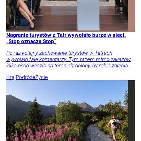
Nagranie turystów z Tatr wywołało burzę w sieci.
„Stop oznacza Stop”
Po raz kolejny zachowanie turystów w Tatrach
wywołało falę komentarzy. Tym razem mimo zakazów
kilka osób weszło na teren chroniony, by robić zdjęcia.
Kraj
Podróże
Życie