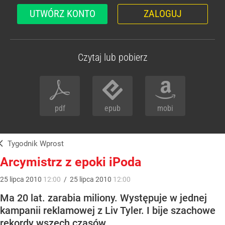
UTWÓRZ KONTO
ZALOGUJ
Czytaj lub pobierz
pdf
epub
mobi
Tygodnik Wprost
Arcymistrz z epoki iPoda
25
lipca
2010
12:00
/
25
lipca
2010
12:00
Ma 20 lat. zarabia miliony. Występuje w jednej
kampanii reklamowej z Liv Tyler. I bije szachowe
rekordy wszech czasów.