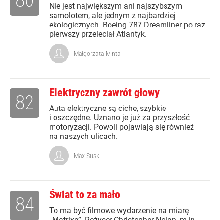
80
Nie jest największym ani najszybszym
samolotem, ale jednym z najbardziej
ekologicznych. Boeing 787 Dreamliner po raz
pierwszy przeleciał Atlantyk.
Małgorzata Minta
Elektryczny zawrót głowy
82
Auta elektryczne są ciche, szybkie
i oszczędne. Uznano je już za przyszłość
motoryzacji. Powoli pojawiają się również
na naszych ulicach.
Max Suski
Świat to za mało
84
To ma być filmowe wydarzenie na miarę
„Matrixa”. Reżyser Christopher Nolan, m.in.