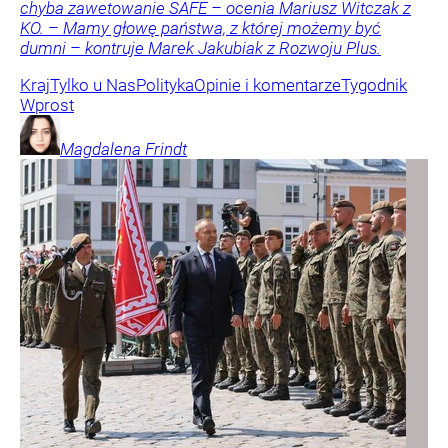
chyba zawetowanie SAFE – ocenia Mariusz Witczak z
KO. – Mamy głowę państwa, z której możemy być
dumni – kontruje Marek Jakubiak z Rozwoju Plus.
Kraj
Tylko u Nas
Polityka
Opinie i komentarze
Tygodnik
Wprost
Magdalena
Frindt