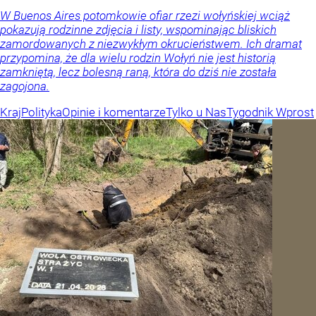
W Buenos Aires potomkowie ofiar rzezi wołyńskiej wciąż
pokazują rodzinne zdjęcia i listy, wspominając bliskich
zamordowanych z niezwykłym okrucieństwem. Ich dramat
przypomina, że dla wielu rodzin Wołyń nie jest historią
zamkniętą, lecz bolesną raną, która do dziś nie została
zagojona.
Kraj
Polityka
Opinie i komentarze
Tylko u Nas
Tygodnik Wprost