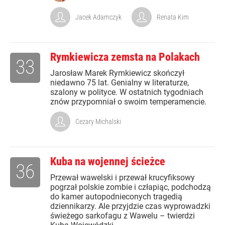
Jacek Adamczyk
Renata Kim
Rymkiewicza zemsta na Polakach
33
Jarosław Marek Rymkiewicz skończył
niedawno 75 lat. Genialny w literaturze,
szalony w polityce. W ostatnich tygodniach
znów przypomniał o swoim temperamencie.
Cezary Michalski
Kuba na wojennej ścieżce
36
Przewał wawelski i przewał krucyfiksowy
pogrzał polskie zombie i człapiąc, podchodzą
do kamer autopodnieconych tragedią
dziennikarzy. Ale przyjdzie czas wyprowadzki
świeżego sarkofagu z Wawelu – twierdzi