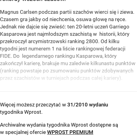
Magnus Carlsen podczas partii szachów wierci się i ziewa.
Czasem gra jakby od niechcenia, osuwa głowę na ręce.
Jednak nie dajcie się zwieść: ten 20-letni uczeń Garriego
Kasparowa jest najmłodszym szachistą w historii, który
przekroczył arcymistrzowski ranking 2800. Od kilku
tygodni jest numerem 1 na liście rankingowej federacji
FIDE. Do legendarnego rankingu Kasparowa, który
zakończył karierę, brakuje mu zaledwie kilkunastu punktów
(ranking powstaje po zsumowaniu punktów zdobywanych
przez szachistów w turniejach podczas całej kariery).
Więcej możesz przeczytać w
31/2010 wydaniu
tygodnika Wprost
.
Archiwalne wydania tygodnika Wprost dostępne są
w specjalnej ofercie
WPROST PREMIUM