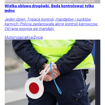
Wielka obława drogówki. Będą kontrolować tylko
jedno
Jeden dzień. Tysiące kontroli, mandatów i punktów
karnych. Policja zaplanowała akcję kontroli kierowców.
Od rana posypią się mandaty.
Motoryzacja
Kraj
Życie