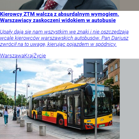
Kierowcy ZTM walczą z absurdalnym wymogiem.
Warszawiacy zaskoczeni widokiem w autobusie
Upały dają się nam wszystkim we znaki i nie oszczędzają
wcale kierowców warszawskich autobusów. Pan Dariusz
zwrócił na to uwagę, kierując pojazdem w spódnicy.
Warszawa
Kraj
Życie