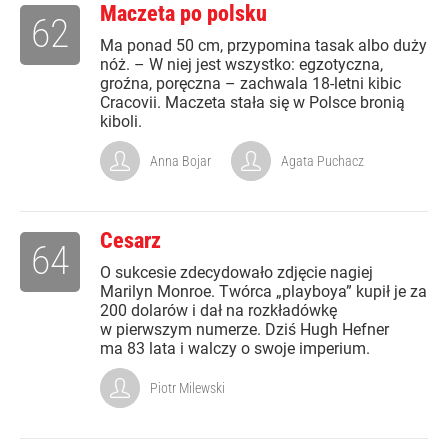
Maczeta po polsku
62
Ma ponad 50 cm, przypomina tasak albo duży
nóż. – W niej jest wszystko: egzotyczna,
groźna, poręczna – zachwala 18-letni kibic
Cracovii. Maczeta stała się w Polsce bronią
kiboli.
Anna Bojar
Agata Puchacz
Cesarz
64
O sukcesie zdecydowało zdjęcie nagiej
Marilyn Monroe. Twórca „playboya” kupił je za
200 dolarów i dał na rozkładówkę
w pierwszym numerze. Dziś Hugh Hefner
ma 83 lata i walczy o swoje imperium.
Piotr Milewski