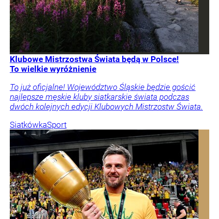
Klubowe Mistrzostwa Świata będą w Polsce!
To wielkie wyróżnienie
To już oficjalne! Województwo Śląskie będzie gościć
najlepsze męskie kluby siatkarskie świata podczas
dwóch kolejnych edycji Klubowych Mistrzostw Świata.
Siatkówka
Sport