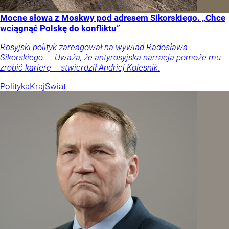
Mocne słowa z Moskwy pod adresem Sikorskiego. „Chce
wciągnąć Polskę do konfliktu”
Rosyjski polityk zareagował na wywiad Radosława
Sikorskiego. – Uważa, że antyrosyjska narracja pomoże mu
zrobić karierę – stwierdził Andriej Kolesnik.
Polityka
Kraj
Świat