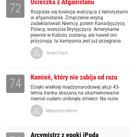
Ucieczka z Afganistanu
72
Rozpada się koalicja walcząca z terrorystami
w afganistanie. Zmęczenie wojną
zadeklarowali Niemcy, potem Kanadyjczycy,
Polacy, wreszcie Brytyjczycy. Amerykanie
pewnie w Kabulu zostaną, ale nawet oni
przyznają: ta kampania jest już przegrana.
Teodor Ptach
Kamień, który nie zabija od razu
74
Dzięki wielkiej międzynarodowej akcji 43-
letnia Iranka skazana na ukamienowanie
niemal cudem uniknęła śmierci. Na razie.
Małgorzata Werner
Arcymistrz z epoki iPoda