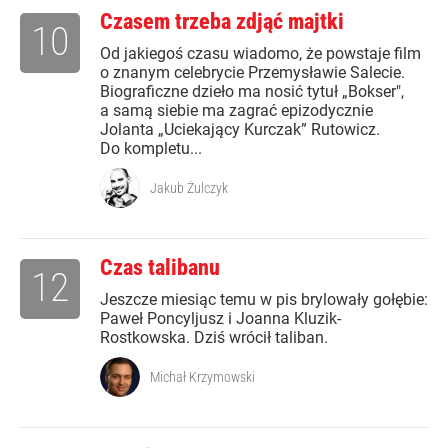
Czasem trzeba zdjąć majtki
10
Od jakiegoś czasu wiadomo, że powstaje film
o znanym celebrycie Przemysławie Salecie.
Biograficzne dzieło ma nosić tytuł „Bokser",
a samą siebie ma zagrać epizodycznie
Jolanta „Uciekający Kurczak” Rutowicz.
Do kompletu...
Jakub Żulczyk
Czas talibanu
12
Jeszcze miesiąc temu w pis brylowały gołębie:
Paweł Poncyljusz i Joanna Kluzik-
Rostkowska. Dziś wrócił taliban.
Michał Krzymowski