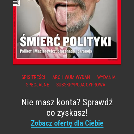
SPIS TREŚCI
ARCHIWUM WYDAŃ
WYDANIA
SPECJALNE
SUBSKRYPCJA CYFROWA
Nie masz konta? Sprawdź
co zyskasz!
Zobacz ofertę dla Ciebie