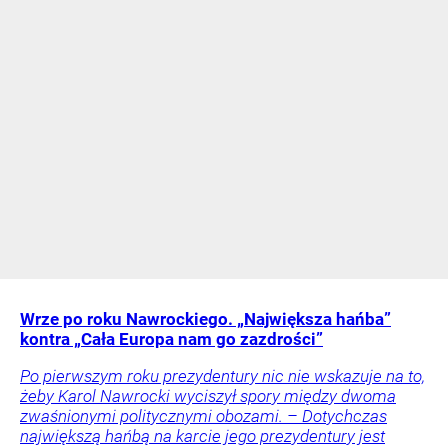
Wrze po roku Nawrockiego. „Największa hańba”
kontra „Cała Europa nam go zazdrości”
Po pierwszym roku prezydentury nic nie wskazuje na to,
żeby Karol Nawrocki wyciszył spory między dwoma
zwaśnionymi politycznymi obozami. – Dotychczas
największą hańbą na karcie jego prezydentury jest