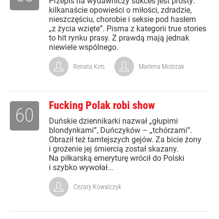
Przepis na wydawniczy sukces jest prosty:
kilkanaście opowieści o miłości, zdradzie,
nieszczęściu, chorobie i seksie pod hasłem
„z życia wzięte”. Pisma z kategorii true stories
to hit rynku prasy. Z prawdą mają jednak
niewiele wspólnego.
Renata Kim
Marlena Mistrzak
Fucking Polak robi show
60
Duńskie dziennikarki nazwał „głupimi
blondynkami”, Duńczyków – „tchórzami”.
Obraził też tamtejszych gejów. Za bicie żony
i grożenie jej śmiercią został skazany.
Na piłkarską emeryturę wrócił do Polski
i szybko wywołał...
Cezary Kowalczyk