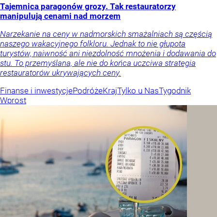
Tajemnica paragonów grozy. Tak restauratorzy
manipulują cenami nad morzem
Narzekanie na ceny w nadmorskich smażalniach są częścią
naszego wakacyjnego folkloru. Jednak to nie głupota
turystów, naiwność ani niezdolność mnożenia i dodawania do
stu. To przemyślana, ale nie do końca uczciwa strategia
restauratorów ukrywających ceny.
Finanse i inwestycje
Podróże
Kraj
Tylko u Nas
Tygodnik
Wprost