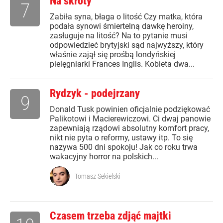
Na skróty
7
Zabiła syna, błaga o litość Czy matka, która
podała synowi śmiertelną dawkę heroiny,
zasługuje na litość? Na to pytanie musi
odpowiedzieć brytyjski sąd najwyższy, który
właśnie zajął się prośbą londyńskiej
pielęgniarki Frances Inglis. Kobieta dwa...
Rydzyk - podejrzany
9
Donald Tusk powinien oficjalnie podziękować
Palikotowi i Macierewiczowi. Ci dwaj panowie
zapewniają rządowi absolutny komfort pracy,
nikt nie pyta o reformy, ustawy itp. To się
nazywa 500 dni spokoju! Jak co roku trwa
wakacyjny horror na polskich...
Tomasz Sekielski
Czasem trzeba zdjąć majtki