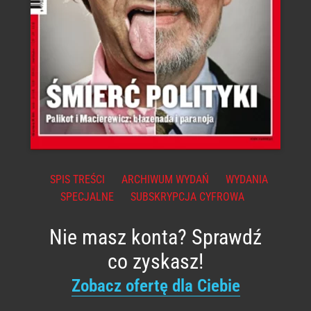
SPIS TREŚCI
ARCHIWUM WYDAŃ
WYDANIA
SPECJALNE
SUBSKRYPCJA CYFROWA
Nie masz konta? Sprawdź
co zyskasz!
Zobacz ofertę dla Ciebie