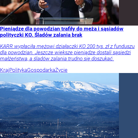
Pieniądze dla powodzian trafiły do męża i sąsiadów
polityczki KO. Śladów zalania brak
KARR wypłaciła mężowi działaczki KO 200 tys. zł z funduszu
dla powodzian. Jeszcze większe pieniądze dostali sąsiedzi
małżeństwa, a śladów zalania trudno się doszukać.
Kraj
Polityka
Gospodarka
Życie