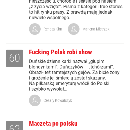
nieszczęściu, chorobie i seksie pod hasłem
„z życia wzięte”. Pisma z kategorii true stories
to hit rynku prasy. Z prawdą mają jednak
niewiele wspólnego.
Renata Kim
Marlena Mistrzak
Fucking Polak robi show
60
Duńskie dziennikarki nazwał „głupimi
blondynkami”, Duńczyków – „tchórzami”.
Obraził też tamtejszych gejów. Za bicie żony
i grożenie jej śmiercią został skazany.
Na piłkarską emeryturę wrócił do Polski
i szybko wywołał...
Cezary Kowalczyk
Maczeta po polsku
62