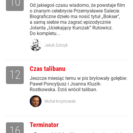
10
Od jakiegoś czasu wiadomo, że powstaje film
o znanym celebrycie Przemysławie Salecie.
Biograficzne dzieło ma nosić tytuł „Bokser",
a samą siebie ma zagrać epizodycznie
Jolanta „Uciekający Kurczak” Rutowicz.
Do kompletu...
Jakub Żulczyk
Czas talibanu
12
Jeszcze miesiąc temu w pis brylowały gołębie:
Paweł Poncyljusz i Joanna Kluzik-
Rostkowska. Dziś wrócił taliban.
Michał Krzymowski
Terminator
16