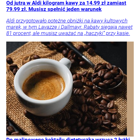
Od jutra w Aldi kilogram kawy za 14,99 zł zamiast
79,99 zł. Musisz spełnić jeden warunek
Aldi przygotowało potężne obniżki na kawy kultowych
marek, w tym Lavazzę i Dallmayr. Rabaty sięgają nawet
81 procent, ale musisz uważać na „haczyki” przy kasie.
Do malinowego koktajlu dietetyczka wrzuca 2 łyżki.