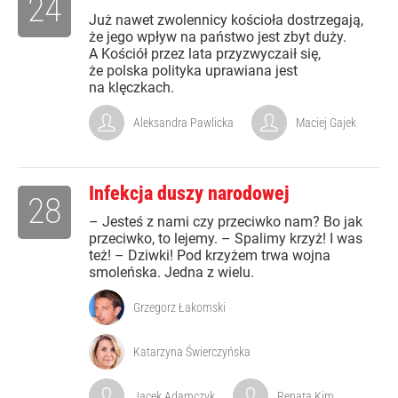
24
Już nawet zwolennicy kościoła dostrzegają,
że jego wpływ na państwo jest zbyt duży.
A Kościół przez lata przyzwyczaił się,
że polska polityka uprawiana jest
na klęczkach.
Aleksandra Pawlicka
Maciej Gajek
Infekcja duszy narodowej
28
– Jesteś z nami czy przeciwko nam? Bo jak
przeciwko, to lejemy. – Spalimy krzyż! I was
też! – Dziwki! Pod krzyżem trwa wojna
smoleńska. Jedna z wielu.
Grzegorz Łakomski
Katarzyna Świerczyńska
Jacek Adamczyk
Renata Kim