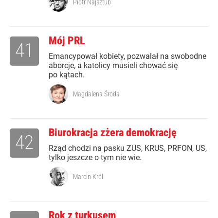
Piotr Najsztub
Mój PRL
41
Emancypował kobiety, pozwalał na swobodne
aborcje, a katolicy musieli chować się
po kątach.
Magdalena Środa
Biurokracja zżera demokrację
42
Rząd chodzi na pasku ZUS, KRUS, PRFON, US,
tylko jeszcze o tym nie wie.
Marcin Król
Rok z turkusem