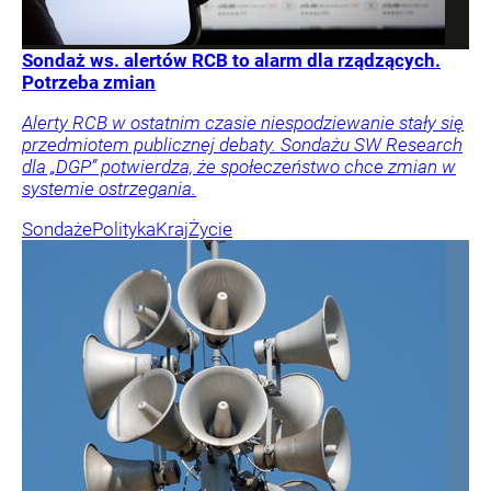
Sondaż ws. alertów RCB to alarm dla rządzących.
Potrzeba zmian
Alerty RCB w ostatnim czasie niespodziewanie stały się
przedmiotem publicznej debaty. Sondażu SW Research
dla „DGP” potwierdza, że społeczeństwo chce zmian w
systemie ostrzegania.
Sondaże
Polityka
Kraj
Życie