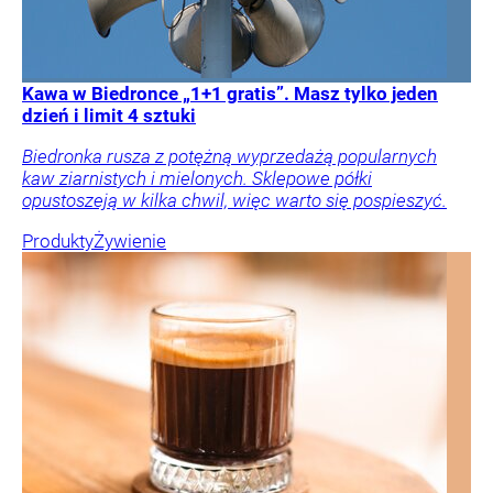
Kawa w Biedronce „1+1 gratis”. Masz tylko jeden
dzień i limit 4 sztuki
Biedronka rusza z potężną wyprzedażą popularnych
kaw ziarnistych i mielonych. Sklepowe półki
opustoszeją w kilka chwil, więc warto się pospieszyć.
Produkty
Żywienie