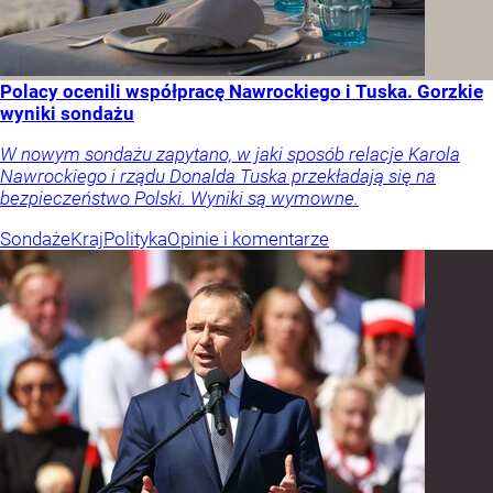
Polacy ocenili współpracę Nawrockiego i Tuska. Gorzkie
wyniki sondażu
W nowym sondażu zapytano, w jaki sposób relacje Karola
Nawrockiego i rządu Donalda Tuska przekładają się na
bezpieczeństwo Polski. Wyniki są wymowne.
Sondaże
Kraj
Polityka
Opinie i komentarze