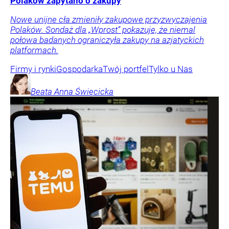
Polaków zapytano o zakupy
Nowe unijne cła zmieniły zakupowe przyzwyczajenia
Polaków. Sondaż dla „Wprost” pokazuje, że niemal
połowa badanych ograniczyła zakupy na azjatyckich
platformach.
Firmy i rynki
Gospodarka
Twój portfel
Tylko u Nas
Beata Anna
Święcicka