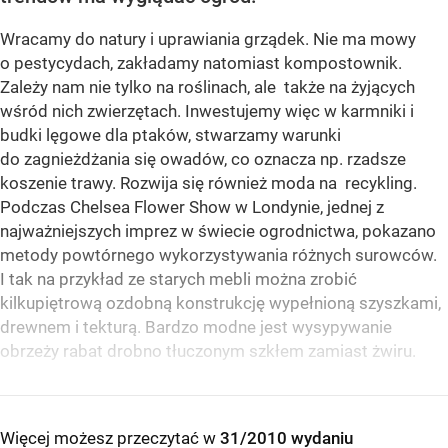
Wracamy do natury i uprawiania grządek. Nie ma mowy
o pestycydach, zakładamy natomiast kompostownik.
Zależy nam nie tylko na roślinach, ale także na żyjących
wśród nich zwierzętach. Inwestujemy więc w karmniki i
budki lęgowe dla ptaków, stwarzamy warunki
do zagnieżdżania się owadów, co oznacza np. rzadsze
koszenie trawy. Rozwija się również moda na recykling.
Podczas Chelsea Flower Show w Londynie, jednej z
najważniejszych imprez w świecie ogrodnictwa, pokazano
metody powtórnego wykorzystywania różnych surowców.
I tak na przykład ze starych mebli można zrobić
kilkupiętrową ozdobną konstrukcję wypełnioną szyszkami,
drewnem i tekturą. Bardzo modne jest wysypywanie
obrzeży rabat drobno tłuczonym szkłem zamiast żwiru.
Więcej możesz przeczytać w
31/2010 wydaniu