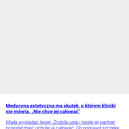
Medycyna estetyczna ma skutek, o którym kliniki
nie mówią. „Nie chcę jej całować”
Miała wyglądać lepiej. Zrobiła usta i nagle jej partner
przestał mieć ochotę ją całować. On poprawił szczękę,