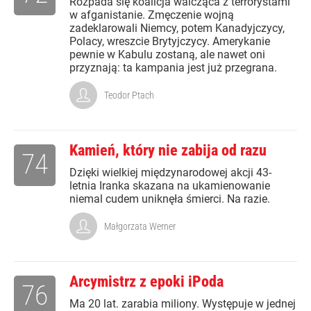
Rozpada się koalicja walcząca z terrorystami
w afganistanie. Zmęczenie wojną
zadeklarowali Niemcy, potem Kanadyjczycy,
Polacy, wreszcie Brytyjczycy. Amerykanie
pewnie w Kabulu zostaną, ale nawet oni
przyznają: ta kampania jest już przegrana.
Teodor Ptach
Kamień, który nie zabija od razu
74
Dzięki wielkiej międzynarodowej akcji 43-
letnia Iranka skazana na ukamienowanie
niemal cudem uniknęła śmierci. Na razie.
Małgorzata Werner
Arcymistrz z epoki iPoda
76
Ma 20 lat. zarabia miliony. Występuje w jednej