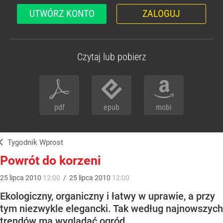
UTWÓRZ KONTO
ZALOGUJ
Czytaj lub pobierz
pdf
epub
mobi
Tygodnik Wprost
Powrót do korzeni
25
lipca
2010
12:00
/
25
lipca
2010
12:00
Ekologiczny, organiczny i łatwy w uprawie, a przy
tym niezwykle elegancki. Tak według najnowszych
trendów ma wyglądać ogród.