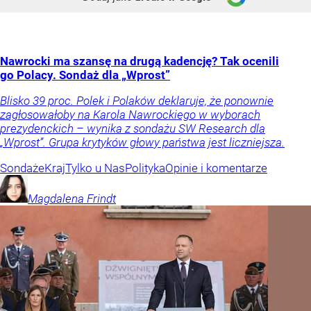
Nawrocki ma szansę na drugą kadencję? Tak ocenili
go Polacy. Sondaż dla „Wprost”
Blisko 39 proc. Polek i Polaków deklaruje, że ponownie
zagłosowałoby na Karola Nawrockiego w wyborach
prezydenckich – wynika z sondażu SW Research dla
„Wprost”. Grupa krytyków głowy państwa jest liczniejsza.
Sondaże
Kraj
Tylko u Nas
Polityka
Opinie i komentarze
Magdalena
Frindt