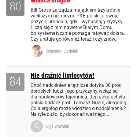
Władca długów
80
Bill Gross zarządza majątkiem trzykrotnie
większym niż roczne PKB polski, a swoją
pozycję umacnia, gdy… wybuchają kryzysy.
Liczą się z nim nawet w Białym Domu,
bo systematycznie pomaga ratować dolara.
Czy uratuje go również teraz i czy znów...
Sebastian Stodolak
Nie drażnić limfocytów!
84
Choć nadciśnienie tętnicze dotyka 30 proc.
dorosłych ludzi, jego przyczyny wciąż są
dla naukowców tajemnicą. Jej rąbka uchyla
polski badacz prof. Tomasz Guzik, alergolog.
Co alergolog może wiedzieć o nadciśnieniu?
Na tyle dużo, by dokonać ważnego...
Olga Woźniak