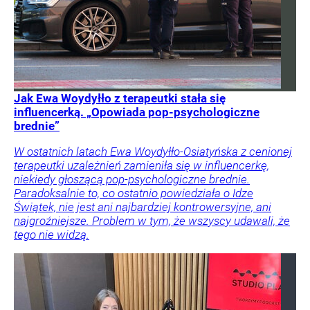
Jak Ewa Woydyłło z terapeutki stała się
influencerką. „Opowiada pop-psychologiczne
brednie”
W ostatnich latach Ewa Woydyłło-Osiatyńska z cenionej
terapeutki uzależnień zamieniła się w influencerkę,
niekiedy głoszącą pop-psychologiczne brednie.
Paradoksalnie to, co ostatnio powiedziała o Idze
Świątek, nie jest ani najbardziej kontrowersyjne, ani
najgroźniejsze. Problem w tym, że wszyscy udawali, że
tego nie widzą.