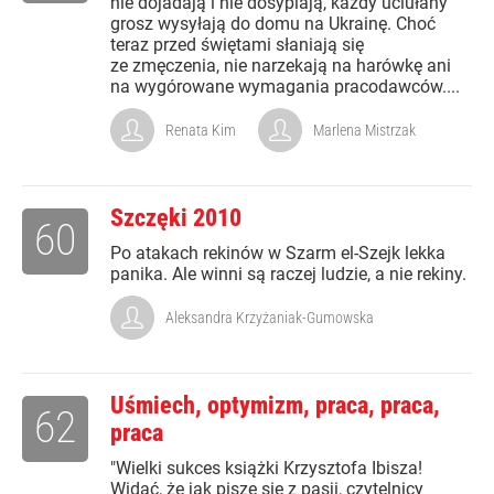
nie dojadają i nie dosypiają, każdy uciułany
grosz wysyłają do domu na Ukrainę. Choć
teraz przed świętami słaniają się
ze zmęczenia, nie narzekają na harówkę ani
na wygórowane wymagania pracodawców....
Renata Kim
Marlena Mistrzak
Szczęki 2010
60
Po atakach rekinów w Szarm el-Szejk lekka
panika. Ale winni są raczej ludzie, a nie rekiny.
Aleksandra Krzyżaniak-Gumowska
Uśmiech, optymizm, praca, praca,
62
praca
"Wielki sukces książki Krzysztofa Ibisza!
Widać, że jak pisze się z pasji, czytelnicy