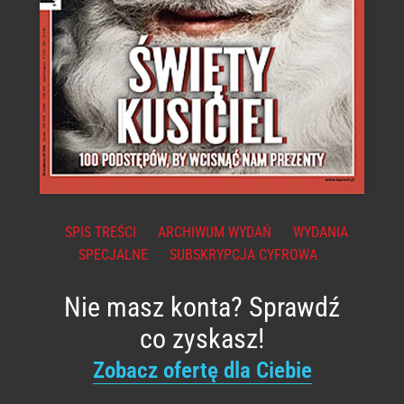
SPIS TREŚCI
ARCHIWUM WYDAŃ
WYDANIA
SPECJALNE
SUBSKRYPCJA CYFROWA
Nie masz konta? Sprawdź
co zyskasz!
Zobacz ofertę dla Ciebie