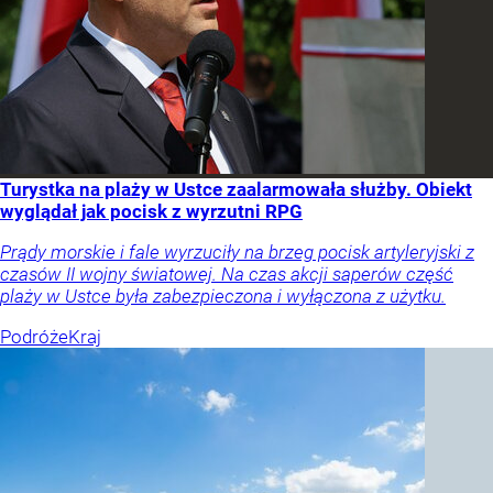
Turystka na plaży w Ustce zaalarmowała służby. Obiekt
wyglądał jak pocisk z wyrzutni RPG
Prądy morskie i fale wyrzuciły na brzeg pocisk artyleryjski z
czasów II wojny światowej. Na czas akcji saperów część
plaży w Ustce była zabezpieczona i wyłączona z użytku.
Podróże
Kraj