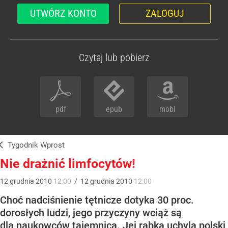
UTWÓRZ KONTO
ZALOGUJ
Czytaj lub pobierz
pdf
epub
mobi
Tygodnik Wprost
Nie drażnić limfocytów!
12
grudnia
2010
12:00
/
12
grudnia
2010
12:00
Choć nadciśnienie tętnicze dotyka 30 proc.
dorosłych ludzi, jego przyczyny wciąż są
dla naukowców tajemnicą. Jej rąbka uchyla polski