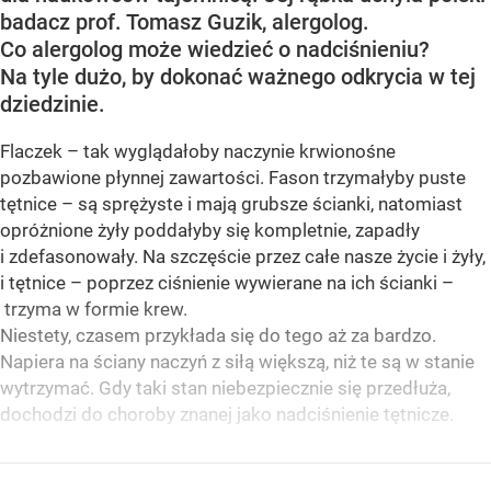
badacz prof. Tomasz Guzik, alergolog.
Co alergolog może wiedzieć o nadciśnieniu?
Na tyle dużo, by dokonać ważnego odkrycia w tej
dziedzinie.
Flaczek – tak wyglądałoby naczynie krwionośne
pozbawione płynnej zawartości. Fason trzymałyby puste
tętnice – są sprężyste i mają grubsze ścianki, natomiast
opróżnione żyły poddałyby się kompletnie, zapadły
i zdefasonowały. Na szczęście przez całe nasze życie i żyły,
i tętnice – poprzez ciśnienie wywierane na ich ścianki –
trzyma w formie krew.
Niestety, czasem przykłada się do tego aż za bardzo.
Napiera na ściany naczyń z siłą większą, niż te są w stanie
wytrzymać. Gdy taki stan niebezpiecznie się przedłuża,
dochodzi do choroby znanej jako nadciśnienie tętnicze.