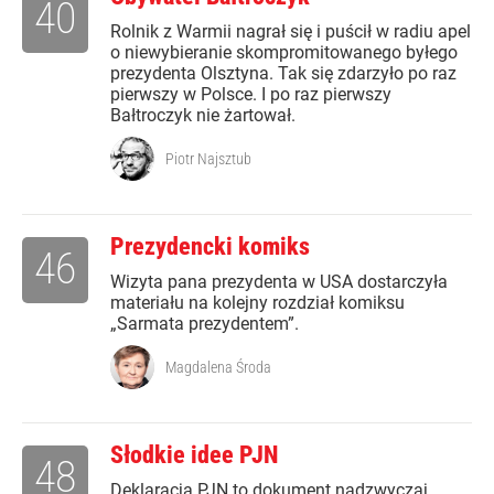
40
Rolnik z Warmii nagrał się i puścił w radiu apel
o niewybieranie skompromitowanego byłego
prezydenta Olsztyna. Tak się zdarzyło po raz
pierwszy w Polsce. I po raz pierwszy
Bałtroczyk nie żartował.
Piotr Najsztub
Prezydencki komiks
46
Wizyta pana prezydenta w USA dostarczyła
materiału na kolejny rozdział komiksu
„Sarmata prezydentem”.
Magdalena Środa
Słodkie idee PJN
48
Deklaracja PJN to dokument nadzwyczaj