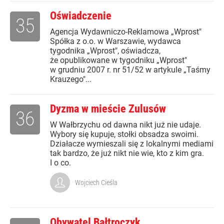
Oświadczenie
35
Agencja Wydawniczo-Reklamowa „Wprost"
Spółka z o.o. w Warszawie, wydawca
tygodnika „Wprost", oświadcza,
że opublikowane w tygodniku „Wprost"
w grudniu 2007 r. nr 51/52 w artykule „Taśmy
Krauzego"...
Dyzma w mieście Zulusów
36
W Wałbrzychu od dawna nikt już nie udaje.
Wybory się kupuje, stołki obsadza swoimi.
Działacze wymieszali się z lokalnymi mediami
tak bardzo, że już nikt nie wie, kto z kim gra.
I o co.
Wojciech Cieśla
Obywatel Bałtroczyk