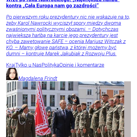
kontra „Cała Europa nam go zazdrości”
Po pierwszym roku prezydentury nic nie wskazuje na to,
żeby Karol Nawrocki wyciszył spory między dwoma
zwaśnionymi politycznymi obozami. – Dotychczas
największą hańbą na karcie jego prezydentury jest
chyba zawetowanie SAFE – ocenia Mariusz Witczak z
KO. – Mamy głowę państwa, z której możemy być
dumni – kontruje Marek Jakubiak z Rozwoju Plus.
Kraj
Tylko u Nas
Polityka
Opinie i komentarze
Magdalena
Frindt