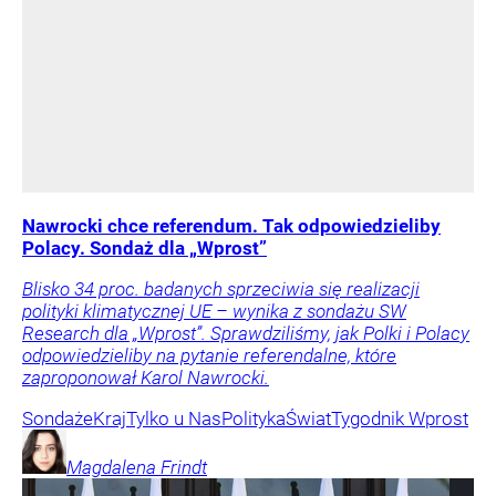
Nawrocki chce referendum. Tak odpowiedzieliby
Polacy. Sondaż dla „Wprost”
Blisko 34 proc. badanych sprzeciwia się realizacji
polityki klimatycznej UE – wynika z sondażu SW
Research dla „Wprost”. Sprawdziliśmy, jak Polki i Polacy
odpowiedzieliby na pytanie referendalne, które
zaproponował Karol Nawrocki.
Sondaże
Kraj
Tylko u Nas
Polityka
Świat
Tygodnik Wprost
Magdalena
Frindt