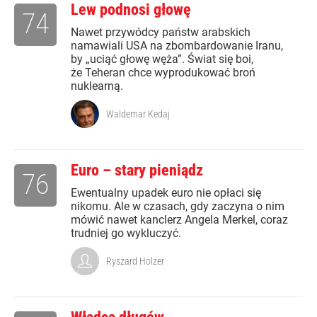
Lew podnosi głowę
74
Nawet przywódcy państw arabskich
namawiali USA na zbombardowanie Iranu,
by „uciąć głowę węża”. Świat się boi,
że Teheran chce wyprodukować broń
nuklearną.
Waldemar Kedaj
Euro – stary pieniądz
76
Ewentualny upadek euro nie opłaci się
nikomu. Ale w czasach, gdy zaczyna o nim
mówić nawet kanclerz Angela Merkel, coraz
trudniej go wykluczyć.
Ryszard Holzer