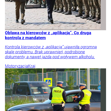
Obława na kierowców z „aplikacją”. Co druga
kontrola z mandatem
Kontrola kierowców z „aplikacją” ujawniła ogromną
skalę problemu. Brak uprawnień, podrobione
dokumenty, a nawet jazda pod wpływem alkoholu.
Motoryzacja
Kraj