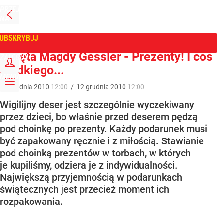
PRZEJDŹ
NA
WPROST
STRONĘ
GŁÓWNĄ
UBSKRYBUJ
Tygodnik Wprost
Święta Magdy Gessler - Prezenty! I coś
ZALOGUJ
słodkiego...
MENU
12
grudnia
2010
12:00
/
12
grudnia
2010
12:00
Wigilijny deser jest szczególnie wyczekiwany
przez dzieci, bo właśnie przed deserem pędzą
pod choinkę po prezenty. Każdy podarunek musi
być zapakowany ręcznie i z miłością. Stawianie
pod choinką prezentów w torbach, w których
je kupiliśmy, odziera je z indywidualności.
Największą przyjemnością w podarunkach
świątecznych jest przecież moment ich
rozpakowania.