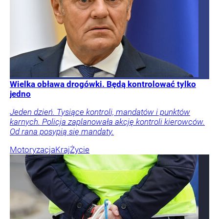
Wielka obława drogówki. Będą kontrolować tylko
jedno
Jeden dzień. Tysiące kontroli, mandatów i punktów
karnych. Policja zaplanowała akcję kontroli kierowców.
Od rana posypią się mandaty.
Motoryzacja
Kraj
Życie