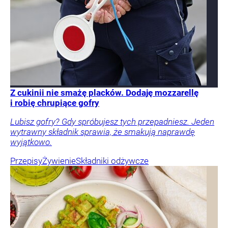
Z cukinii nie smażę placków. Dodaję mozzarellę
i robię chrupiące gofry
Lubisz gofry? Gdy spróbujesz tych przepadniesz. Jeden
wytrawny składnik sprawia, że smakują naprawdę
wyjątkowo.
Przepisy
Żywienie
Składniki odżywcze