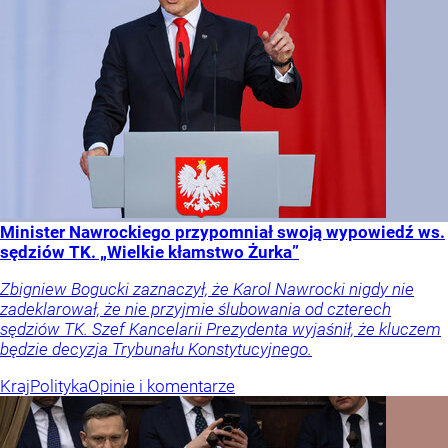
Minister Nawrockiego przypomniał swoją wypowiedź ws.
sędziów TK. „Wielkie kłamstwo Żurka”
Zbigniew Bogucki zaznaczył, że Karol Nawrocki nigdy nie
zadeklarował, że nie przyjmie ślubowania od czterech
sędziów TK. Szef Kancelarii Prezydenta wyjaśnił, że kluczem
będzie decyzja Trybunału Konstytucyjnego.
Kraj
Polityka
Opinie i komentarze