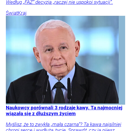
Według „FAZ” decyzja „raczej nie uspokoi sytuacji”.
Świat
Kraj
Naukowcy porównali 3 rodzaje kawy. Ta najmocniej
wiązała się z dłuższym życiem
Myślisz, że to zwykła „mała czarna”? Ta kawa najsilniej
chroni serce i wydłuża życie. Sprawdź, czy ją pijesz.