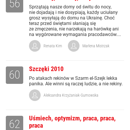
56
Sprzątają nasze domy od świtu do nocy,
nie dojadają i nie dosypiają, każdy uciułany
grosz wysyłają do domu na Ukrainę. Choć
teraz przed świętami słaniają się
ze zmęczenia, nie narzekają na harówkę ani
na wygórowane wymagania pracodawców....
Renata Kim
Marlena Mistrzak
Szczęki 2010
60
Po atakach rekinów w Szarm el-Szejk lekka
panika. Ale winni są raczej ludzie, a nie rekiny.
Aleksandra Krzyżaniak-Gumowska
Uśmiech, optymizm, praca, praca,
62
praca