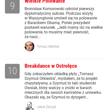
Wielkie Polowanie
9
Bronisław Komorowski odniósł pierwszy
dyplomatyczny sukces. Podczas wizyty
w Waszyngtonie umówił się na polowanie
z Barackiem Obamą. Polski prezydent
postawił warunek. „Jeśli mamy iść na wielkie
polowanie, to musimy mieć pewność,
że nasz...
Tomasz Sekielski
Breakdance w Ostrołęce
10
Gdy zobaczyłem okładkę płyty „Tomasz
Szymuś Orkiestra", myślałem, że to projekt
charytatywny, a Szymuś to taki studencki
Owsiak, który walczy o zniżki w barach
mlecznych dla swoich kamratów z uniwerku.
Okazało się, ze Szymuś to dyrygent...
Jakub Żulczyk