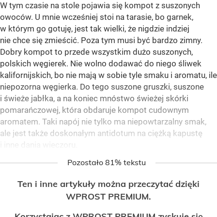
W tym czasie na stole pojawia się kompot z suszonych
owoców. U mnie wcześniej stoi na tarasie, bo garnek,
w którym go gotuję, jest tak wielki, że nigdzie indziej
nie chce się zmieścić. Poza tym musi być bardzo zimny.
Dobry kompot to przede wszystkim dużo suszonych,
polskich węgierek. Nie wolno dodawać do niego śliwek
kalifornijskich, bo nie mają w sobie tyle smaku i aromatu, ile
niepozorna węgierka. Do tego suszone gruszki, suszone
i świeże jabłka, a na koniec mnóstwo świeżej skórki
pomarańczowej, która obdaruje kompot cudownym
aromatem. Taki napój nie tylko ma niepowtarzalny smak,
ale jest także doskonałym antidotum na ciężką kapustę
i inne dania wieczoru.
Pozostało 81% tekstu
Ten i inne artykuły można przeczytać dzięki
WPROST PREMIUM.
Korzystając z WPROST PREMIUM zyskuje się