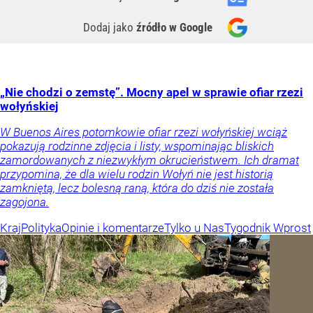
Dodaj jako
źródło w Google
„Nie chodzi o zemstę”. Mocny apel w sprawie ofiar rzezi
wołyńskiej
W Buenos Aires potomkowie ofiar rzezi wołyńskiej wciąż
pokazują rodzinne zdjęcia i listy, wspominając bliskich
zamordowanych z niezwykłym okrucieństwem. Ich dramat
przypomina, że dla wielu rodzin Wołyń nie jest historią
zamkniętą, lecz bolesną raną, która do dziś nie została
zagojona.
Kraj
Polityka
Opinie i komentarze
Tylko u Nas
Tygodnik Wprost