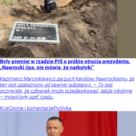
Były premier w rządzie PiS o próbie otrucia prezydenta.
„Nawrocki ćpa, nie mówię, że narkotyki”
Kazimierz Marcinkiewicz zarzucił Karolowi Nawrockiemu, że
ten jest uzależniony od pewnej substancji. – To jest
oczywiste, że człowiek może przedawkować, także nikotynę
– mówił były szef rządu.
Kraj
Opinie i komentarze
Polityka