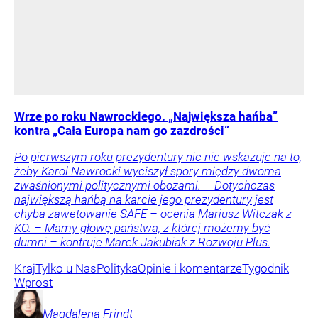
Wrze po roku Nawrockiego. „Największa hańba”
kontra „Cała Europa nam go zazdrości”
Po pierwszym roku prezydentury nic nie wskazuje na to,
żeby Karol Nawrocki wyciszył spory między dwoma
zwaśnionymi politycznymi obozami. – Dotychczas
największą hańbą na karcie jego prezydentury jest
chyba zawetowanie SAFE – ocenia Mariusz Witczak z
KO. – Mamy głowę państwa, z której możemy być
dumni – kontruje Marek Jakubiak z Rozwoju Plus.
Kraj
Tylko u Nas
Polityka
Opinie i komentarze
Tygodnik
Wprost
Magdalena
Frindt