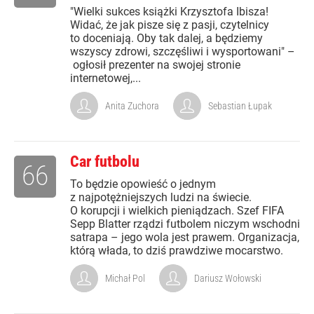
"Wielki sukces książki Krzysztofa Ibisza!
Widać, że jak pisze się z pasji, czytelnicy
to doceniają. Oby tak dalej, a będziemy
wszyscy zdrowi, szczęśliwi i wysportowani" –
ogłosił prezenter na swojej stronie
internetowej,...
Anita Zuchora
Sebastian Łupak
Car futbolu
66
To będzie opowieść o jednym
z najpotężniejszych ludzi na świecie.
O korupcji i wielkich pieniądzach. Szef FIFA
Sepp Blatter rządzi futbolem niczym wschodni
satrapa – jego wola jest prawem. Organizacja,
którą włada, to dziś prawdziwe mocarstwo.
Michał Pol
Dariusz Wołowski