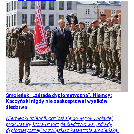
Smoleńsk i „zdrada dyplomatyczna”. Niemcy:
Kaczyński nigdy nie zaakceptował wyników
śledztwa
Niemiecki dziennik odniósł się do wyroku polskiej
prokuratury, która umorzyła śledztwo ws. „zdrady
dyplomatycznej” w związku z katastrofą smoleńską.