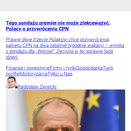
Tego sondażu premier nie może zlekceważyć.
Polacy o przywróceniu CPN
Prawie dwie trzecie Polaków chce przywrócenia
pakietu CPN na dwa ostatnie tygodnie wakacji – wynika
z sondażu dla „Wprost”. Decyzja w tej sprawie lada
dzień.
Finanse i inwestycje
Firmy i rynki
Gospodarka
Twój
portfel
Motoryzacja
Tylko u Nas
Radosław
Święcki