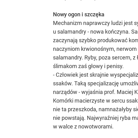
Nowy ogon i szczęka
Mechanizm naprawczy ludzi jest sy
u salamandry - nowa kończyna. Sal
zaczynają szybko produkować komó
naczyniom krwionośnym, nerwom i s
salamandry. Ryby, poza sercem, z ł
ślimakom zaś głowy i penisy.
- Człowiek jest skrajnie wyspecjal
ssaków. Taką specjalizację umożli
narządów - wyjaśnia prof. Maciej K
Komórki macierzyste w sercu ssaków
nie ta przeszkoda, namnażałyby 
nie powstają. Najwyraźniej ryba 
w walce z nowotworami.