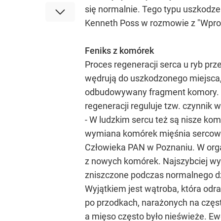
się normalnie. Tego typu uszkodz
Kenneth Poss w rozmowie z "Wpro
Feniks z komórek
Proces regeneracji serca u ryb pr
wędrują do uszkodzonego miejsca, t
odbudowywany fragment komory. J
regeneracji reguluje tzw. czynnik 
- W ludzkim sercu też są nisze kom
wymiana komórek mięśnia sercowego
Człowieka PAN w Poznaniu. W organ
z nowych komórek. Najszybciej wym
zniszczone podczas normalnego dzi
Wyjątkiem jest wątroba, która od
po przodkach, narażonych na częste
a mięso często było nieświeże. E