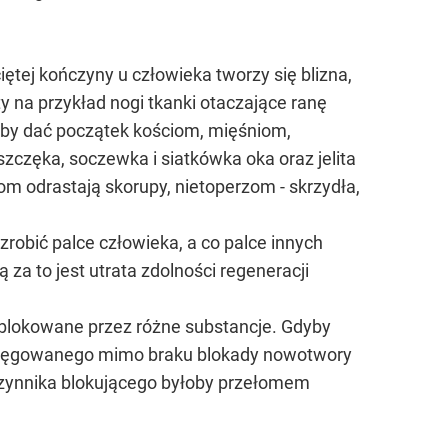
tej kończyny u człowieka tworzy się blizna,
 na przykład nogi tkanki otaczające ranę
 by dać początek kościom, mięśniom,
zczęka, soczewka i siatkówka oka oraz jelita
om odrastają skorupy, nietoperzom - skrzydła,
robić palce człowieka, a co palce innych
a to jest utrata zdolności regeneracji
t blokowane przez różne substancje. Gdyby
 pręgowanego mimo braku blokady nowotwory
czynnika blokującego byłoby przełomem