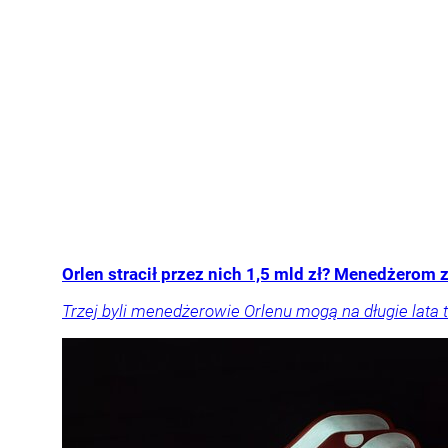
Orlen stracił przez nich 1,5 mld zł? Menedżerom z
Trzej byli menedżerowie Orlenu mogą na długie lata t