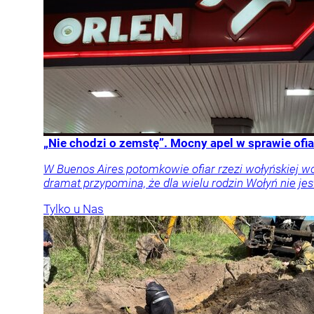
„Nie chodzi o zemstę”. Mocny apel w sprawie ofia
W Buenos Aires potomkowie ofiar rzezi wołyńskiej w
dramat przypomina, że dla wielu rodzin Wołyń nie jest
Tylko u Nas