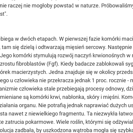
enie raczej nie mogłoby powstać w naturze. Próbowaliś
st".
zebiega w dwóch etapach. W pierwszej fazie komórki maci
am się dzielą i odtwarzają mięsień sercowy. Następnie n
ego komórki stymulują rozwój naczyń krwionośnych w 
wzrostu fibroblastów (Fgf). Kiedy badacze zablokowali s
órek macierzystych. Jedna znajduje się w okolicy przeds
 u człowieka nie przekracza jednak 1 proc. rocznie - mó
izmie człowieka stale przebiegają procesy odnowy, dzię
ieniane są komórki krwi, nabłonka, skóry i mięśni. Ko
ałania organu. Nie potrafią jednak naprawiać dużych usz
rasta nawet z niewielkiego fragmentu. Ta niezwykła łat
 zatrucia pokarmowe. Wiele roślin, którymi się odżywiali
wolucja zadbała, by uszkodzona wątroba mogła się szyb