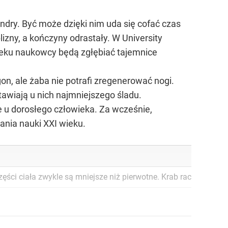
dry. Być może dzięki nim uda się cofać czas
lizny, a kończyny odrastały. W University
 wieku naukowcy będą zgłębiać tajemnice
n, ale żaba nie potrafi zregenerować nogi.
awiają u nich najmniejszego śladu.
e u dorosłego człowieka. Za wcześnie,
wania nauki XXI wieku.
ęści ciała zwykle są mniejsze niż pierwotne. Krab raczyniec j