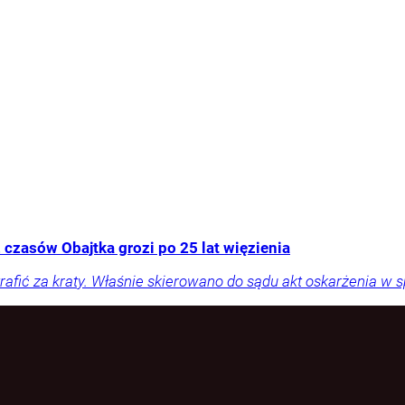
 czasów Obajtka grozi po 25 lat więzienia
rafić za kraty. Właśnie skierowano do sądu akt oskarżenia w 