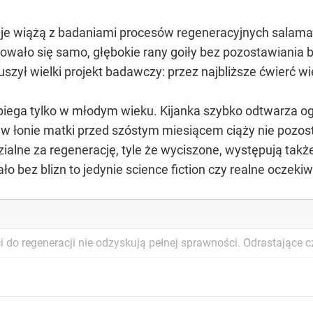
eje wiążą z badaniami procesów regeneracyjnych salaman
rowało się samo, głębokie rany goiły bez pozostawiania b
ruszył wielki projekt badawczy: przez najbliższe ćwierć
biega tylko w młodym wieku. Kijanka szybko odtwarza ogo
w łonie matki przed szóstym miesiącem ciąży nie pozost
alne za regenerację, tyle że wyciszone, występują takż
ało bez blizn to jedynie science fiction czy realne oczeki
do regeneracji nie odzyskują pełnej sprawności. Odrastające cz