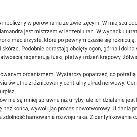
mboliczny w porównaniu ze zwierzęcym. W miejscu odcię
amandra jest mistrzem w leczeniu ran. W wypadku utraty
rki macierzyste, które po pewnym czasie się różnicują,
kórze. Podobnie odrastają obcięty ogon, górna i dolna s
atwością regenerują łuski, płetwy i rdzeń kręgowy, żółwi
izowanym organizmem. Wystarczy popatrzeć, co potrafią z
wia świetne zróżnicowany centralny układ nerwowy. Ceną z
urpisz.
 nie są mniej sprawne niż u ryby, ale ich działanie jes
się bez końca, wywołując proces nowotworowy. U dania
ma zdolność hamowania rozwoju raka. Zidentyfikowanie 