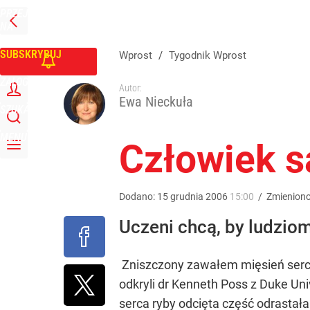
PRZEJDŹ
Udostępnij
0
Skomentuj
NA
WPROST
STRONĘ
GŁÓWNĄ
SUBSKRYBUJ
Wprost
/
Tygodnik Wprost
ZALOGUJ
Autor:
Ewa Nieckuła
SZUKAJ
MENU
Człowiek 
Dodano:
15
grudnia
2006
15:00
/
Zmienion
Uczeni chcą, by ludzio
Zniszczony zawałem mięsień serca
odkryli dr Kenneth Poss z Duke Univ
serca ryby odcięta część odrastała