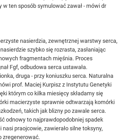
my w ten sposób symulować zawał - mówi dr
erzyste nasierdzia, zewnętrznej warstwy serca,
asierdzie szybko się rozrasta, zasłaniając
nowych fragmentach mięśnia. Proces
ygnał Fgf, odbudowa serca ustawała.
ionka, druga - przy koniuszku serca. Naturalna
wi prof. Maciej Kurpisz z Instytutu Genetyki
ki którym co kilka miesięcy składamy się
mórki macierzyste sprawnie odtwarzają komórki
kodzeń, takich jak blizny po zawale serca.
wość odnowy to najprawdopodobniej spadek
 nasi praojcowie, zawierało silne toksyny,
ko zregenerować.