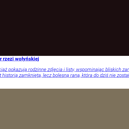
r rzezi wołyńskiej
ciąż pokazują rodzinne zdjęcia i listy, wspominając bliskich
 historią zamkniętą, lecz bolesną raną, która do dziś nie zosta