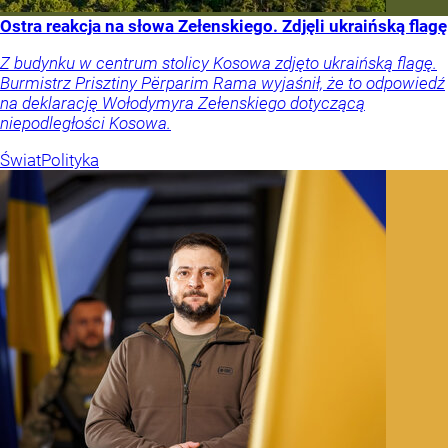
Ostra reakcja na słowa Zełenskiego. Zdjęli ukraińską flagę
Z budynku w centrum stolicy Kosowa zdjęto ukraińską flagę.
Burmistrz Prisztiny Përparim Rama wyjaśnił, że to odpowiedź
na deklarację Wołodymyra Zełenskiego dotyczącą
niepodległości Kosowa.
Świat
Polityka