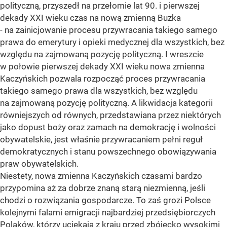
polityczną, przyszedł na przełomie lat 90. i pierwszej
dekady XXI wieku czas na nową zmienną Buzka
- na zainicjowanie procesu przywracania takiego samego
prawa do emerytury i opieki medycznej dla wszystkich, bez
względu na zajmowaną pozycję polityczną. I wreszcie
w połowie pierwszej dekady XXI wieku nowa zmienna
Kaczyńskich pozwala rozpocząć proces przywracania
takiego samego prawa dla wszystkich, bez względu
na zajmowaną pozycję polityczną. A likwidacja kategorii
równiejszych od równych, przedstawiana przez niektórych
jako dopust boży oraz zamach na demokrację i wolności
obywatelskie, jest właśnie przywracaniem pełni reguł
demokratycznych i stanu powszechnego obowiązywania
praw obywatelskich.
Niestety, nowa zmienna Kaczyńskich czasami bardzo
przypomina aż za dobrze znaną starą niezmienną, jeśli
chodzi o rozwiązania gospodarcze. To zaś grozi Polsce
kolejnymi falami emigracji najbardziej przedsiębiorczych
Polaków, którzy uciekają z kraju przed zbójecko wysokimi