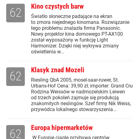
Kino czystych barw
62
Światło słoneczne padające na ekran
to zmora niejednego kinomana. Rozwiązanie
tego problemu znalazła firma Panasonic.
Nowy projektor kina domowego PT-AX100
został wyposażony w funkcję Light
Harmonizer. Dzięki niej wykrywa zmiany
oświetlenia w...
Klasyk znad Mozeli
62
Riesling QbA 2005, mosel-saar-ruwer, St.
Urbans-Hof Cena: 39,90 zł; importer: Grand Cru
Rodzina Weissów w nadmozelskim Leiwen
od trzech pokoleń zajmuje się produkcją
znakomitych rieslingów. Szef firmy Nik Weiss,
przywódca lokalnego stowarzyszenia...
Europa hipermarketów
62
W Europie ciągle przybywa centrów