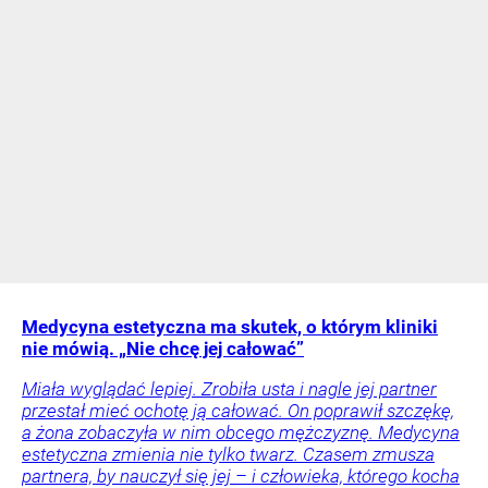
Medycyna estetyczna ma skutek, o którym kliniki
nie mówią. „Nie chcę jej całować”
Miała wyglądać lepiej. Zrobiła usta i nagle jej partner
przestał mieć ochotę ją całować. On poprawił szczękę,
a żona zobaczyła w nim obcego mężczyznę. Medycyna
estetyczna zmienia nie tylko twarz. Czasem zmusza
partnera, by nauczył się jej – i człowieka, którego kocha