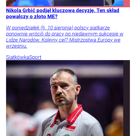
Nikola Grbić podjął kluczową decyzję. Ten skład
powalczy o złoto ME?
W poniedziałek (tj. 10 sierpnia) polscy siatkarze
ponownie wrócili do pracy po niedawnym sukcesie w
Lidze Narodów. Kolejny cel? Mistrzostwa Europy we
wrześniu.
Siatkówka
Sport