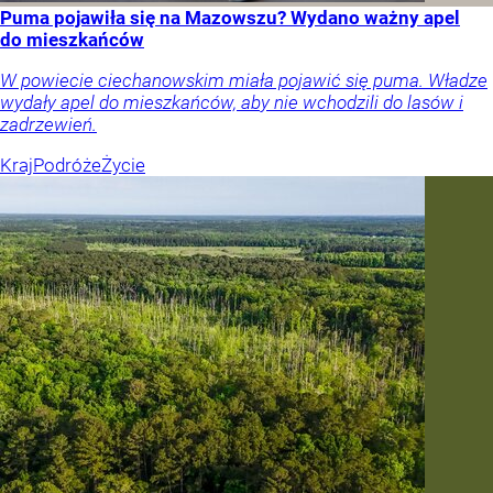
Puma pojawiła się na Mazowszu? Wydano ważny apel
do mieszkańców
W powiecie ciechanowskim miała pojawić się puma. Władze
wydały apel do mieszkańców, aby nie wchodzili do lasów i
zadrzewień.
Kraj
Podróże
Życie