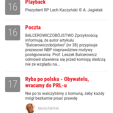
Playback
16
Prezydent RP Lech Kaczyński © A. Jagielak
Poczta
16
BALCEROWICZOBÓJSTWO Zprzykrością
informuję, że autor artykułu
"Balcerowiczobójstwo" (nr 38) przypisuje
prezesowi NBP nieprawdziwe motywy
postępowania. Prof. Leszek Balcerowicz
odmówił stawienia się przed komisją śledczą
nie ze względu na...
Ryba po polsku - Obywatelu,
17
wracamy do PRL-u
Nie po to walczyliśmy z komuną, żeby każdy
mógł bezkarnie pisać prawdę
Maciej Rybiński