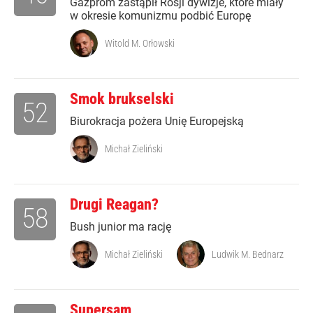
Gazprom zastąpił Rosji dywizje, które miały
w okresie komunizmu podbić Europę
Witold M. Orłowski
Smok brukselski
52
Biurokracja pożera Unię Europejską
Michał Zieliński
Drugi Reagan?
58
Bush junior ma rację
Michał Zieliński
Ludwik M. Bednarz
Supersam