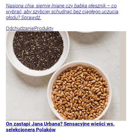
Nasiona chia, siemię lniane czy babka płesznik – co
wybrać, aby szybciej schudnąć bez ciągłego uczucia
głodu? Sprawdź.
Odchudzanie
Produkty
On zastąpi Jana Urbana? Sensacyjne wieści ws.
selekcjonera Polaków