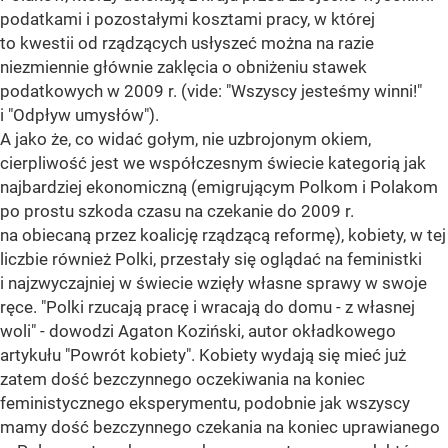
podatkami i pozostałymi kosztami pracy, w której
to kwestii od rządzących usłyszeć można na razie
niezmiennie głównie zaklęcia o obniżeniu stawek
podatkowych w 2009 r. (vide: "Wszyscy jesteśmy winni!"
i "Odpływ umysłów").
A jako że, co widać gołym, nie uzbrojonym okiem,
cierpliwość jest we współczesnym świecie kategorią jak
najbardziej ekonomiczną (emigrującym Polkom i Polakom
po prostu szkoda czasu na czekanie do 2009 r.
na obiecaną przez koalicję rządzącą reformę), kobiety, w tej
liczbie również Polki, przestały się oglądać na feministki
i najzwyczajniej w świecie wzięły własne sprawy w swoje
ręce. "Polki rzucają pracę i wracają do domu - z własnej
woli" - dowodzi Agaton Koziński, autor okładkowego
artykułu "Powrót kobiety". Kobiety wydają się mieć już
zatem dość bezczynnego oczekiwania na koniec
feministycznego eksperymentu, podobnie jak wszyscy
mamy dość bezczynnego czekania na koniec uprawianego