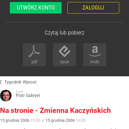
UTWÓRZ KONTO
ZALOGUJ
Czytaj lub pobierz
pdf
epub
mobi
Tygodnik Wprost
Autor:
Piotr Gabryel
Na stronie - Zmienna Kaczyńskich
15
grudnia
2006
15:00
/
15
grudnia
2006
15:00