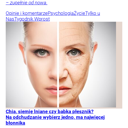
– zupełnie od nowa.
Opinie i komentarze
Psychologia
Życie
Tylko u
Nas
Tygodnik Wprost
Chia, siemię lniane czy babka płesznik?
Na odchudzanie wybierz jedno, ma najwięcej
błonnika