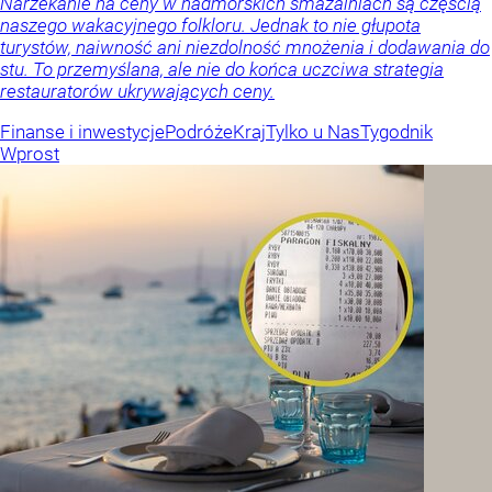
Narzekanie na ceny w nadmorskich smażalniach są częścią
naszego wakacyjnego folkloru. Jednak to nie głupota
turystów, naiwność ani niezdolność mnożenia i dodawania do
stu. To przemyślana, ale nie do końca uczciwa strategia
restauratorów ukrywających ceny.
Finanse i inwestycje
Podróże
Kraj
Tylko u Nas
Tygodnik
Wprost