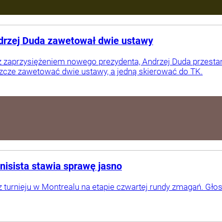
ndrzej Duda zawetował dwie ustawy
 z zaprzysiężeniem nowego prezydenta, Andrzej Duda przestan
szcze zawetować dwie ustawy, a jedną skierować do TK.
nisista stawia sprawę jasno
z turnieju w Montrealu na etapie czwartej rundy zmagań. Głos 