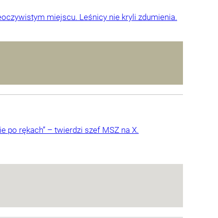
oczywistym miejscu. Leśnicy nie kryli zdumienia.
 po rękach” – twierdzi szef MSZ na X.