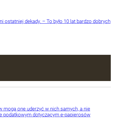
 ostatniej dekady. – To było 10 lat bardzo dobrych
w mogą one uderzyć w nich samych, a nie
ie podatkowym dotyczącym e-papierosów