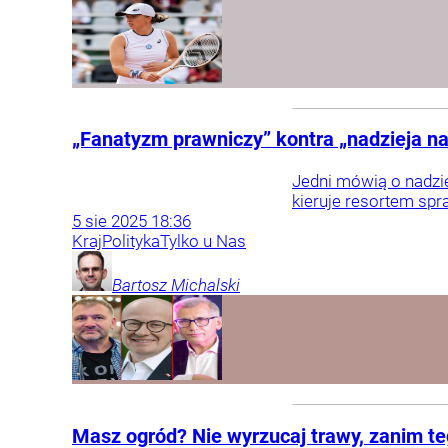
„Fanatyzm prawniczy” kontra „nadzieja na 
Jedni mówią o nadzie
kieruje resortem spra
5
sie
2025
18:36
Kraj
Polityka
Tylko u Nas
Bartosz
Michalski
Masz ogród? Nie wyrzucaj trawy, zanim te