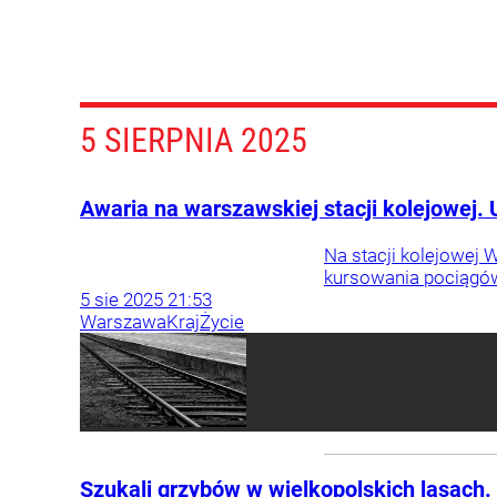
5 SIERPNIA 2025
Awaria na warszawskiej stacji kolejowej.
Na stacji kolejowej 
kursowania pociągó
5
sie
2025
21:53
Warszawa
Kraj
Życie
Szukali grzybów w wielkopolskich lasach. 