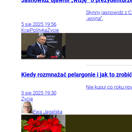
Jasnowidz ujawnił „wizję” o prezydenturz
Słynny jasnowidz z C
„wojna”.
5
sie
2025
19:56
Kraj
Polityka
Życie
Kiedy rozmnażać pelargonie i jak to zrobi
Nie kupuj co roku no
5
sie
2025
19:30
Życie
Ewa
Jagalska