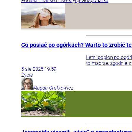
Podatki
Finanse i inwestycje
Gospodarka
Co posiać po ogórkach? Warto to zrobić ter
Letni poplon po ogór
to mądrze, zgodnie z
5
sie
2025
19:59
Życie
Magda
Grefkowicz