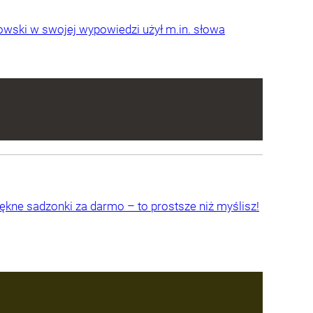
kowski w swojej wypowiedzi użył m.in. słowa
iękne sadzonki za darmo – to prostsze niż myślisz!