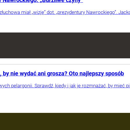
e Nawrockiego. „Burzliwe czyny”
złuchowa miał „wizję” dot. „prezydentury Nawrockiego”. Jac
ć, by nie wydać ani grosza? Oto najlepszy sposób
wych pelargonii. Sprawdź, kiedy i jak je rozmnażać, by mieć p