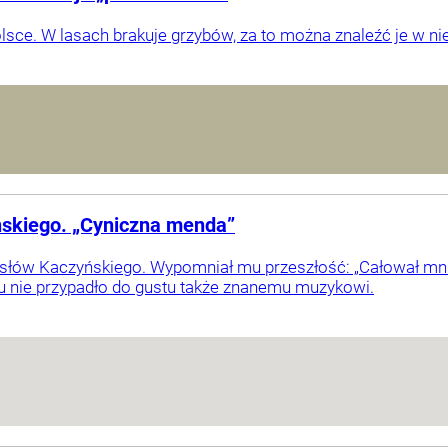
sce. W lasach brakuje grzybów, za to można znaleźć je w nie
ńskiego. „Cyniczna menda”
 słów Kaczyńskiego. Wypomniał mu przeszłość: „Całował mnie
u nie przypadło do gustu także znanemu muzykowi.