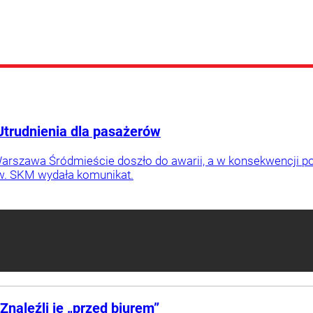
 Utrudnienia dla pasażerów
Warszawa Śródmieście doszło do awarii, a w konsekwencji p
w. SKM wydała komunikat.
Znaleźli je „przed biurem”