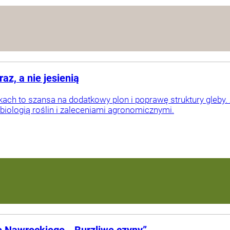
az, a nie jesienią
kach to szansa na dodatkowy plon i poprawę struktury gleby. Z
 biologią roślin i zaleceniami agronomicznymi.