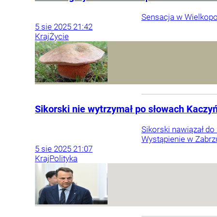
Sensacja w Wielkopol
5
sie
2025
21:42
Kraj
Życie
Sikorski nie wytrzymał po słowach Kaczy
Sikorski nawiązał do
Wystąpienie w Zabrz
5
sie
2025
21:07
Kraj
Polityka