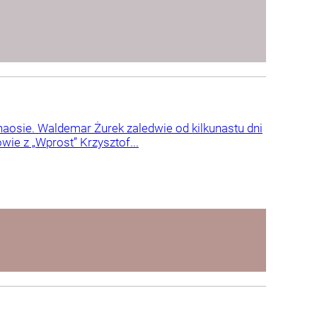
chaosie. Waldemar Żurek zaledwie od kilkunastu dni
wie z „Wprost” Krzysztof...