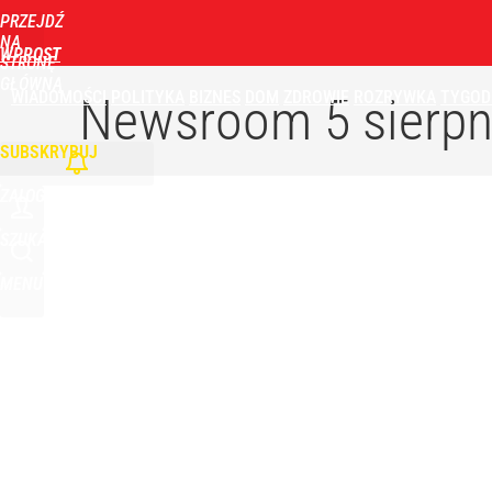
PRZEJDŹ
NA
WPROST
STRONĘ
GŁÓWNĄ
WIADOMOŚCI
POLITYKA
BIZNES
DOM
ZDROWIE
ROZRYWKA
TYGOD
Newsroom
5 sierpn
SUBSKRYBUJ
ZALOGUJ
SZUKAJ
MENU