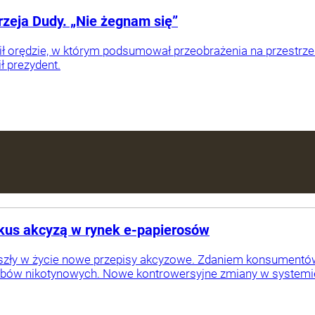
zeja Dudy. „Nie żegnam się”
ł orędzie, w którym podsumował przeobrażenia na przestrzeni
ił prezydent.
skus akcyzą w rynek e-papierosów
weszły w życie nowe przepisy akcyzowe. Zdaniem konsumentó
bów nikotynowych. Nowe kontrowersyjne zmiany w system