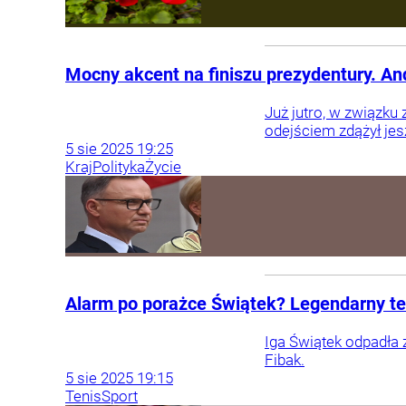
Mocny akcent na finiszu prezydentury. A
Już jutro, w związku
odejściem zdążył je
5
sie
2025
19:25
Kraj
Polityka
Życie
Alarm po porażce Świątek? Legendarny te
Iga Świątek odpadła 
Fibak.
5
sie
2025
19:15
Tenis
Sport