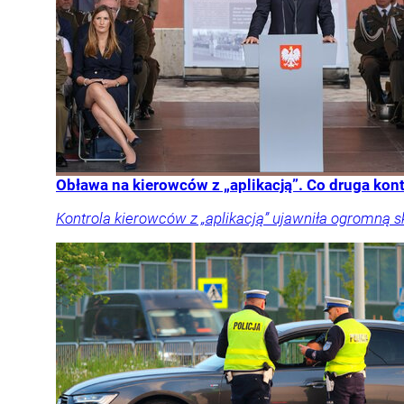
Obława na kierowców z „aplikacją”. Co druga kon
Kontrola kierowców z „aplikacją” ujawniła ogromną 