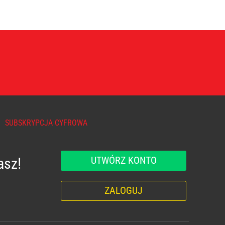
SUBSKRYPCJA CYFROWA
UTWÓRZ KONTO
asz!
ZALOGUJ