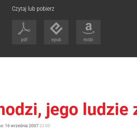
Czytaj lub pobierz
pdf
epub
mobi
odzi, jego ludzie 
no:
16
września
2007
22:00