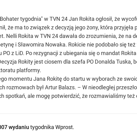
hater tygodnia" w TVN 24 Jan Rokita ogłosił, że wycofuje
ł, że ma to związek z decyzją jego żony, która przyjęł
iet. Nelli Rokita w TVN 24 dawała do zrozumienia, że na 
etynę i Sławomira Nowaka. Rokicie nie podobało się t
PO z LiD. Po rezygnacji z ubiegania się o mandat Rokita
 Decyzja Rokity jest ciosem dla szefa PO Donalda Tuska,
toratu platformy.
iego momentu Jana Rokitę do startu w wyborach ze swoich
ych rozmowach był Artur Balazs. – W nieodległej przeszł
h spotkań, ale mogę potwierdzić, że rozmawialiśmy też
007 wydaniu
tygodnika Wprost
.