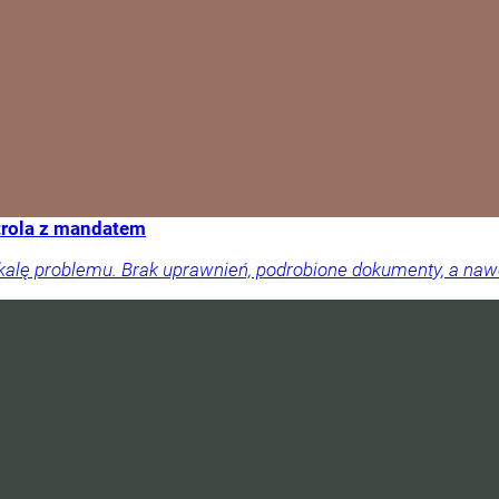
trola z mandatem
skalę problemu. Brak uprawnień, podrobione dokumenty, a na