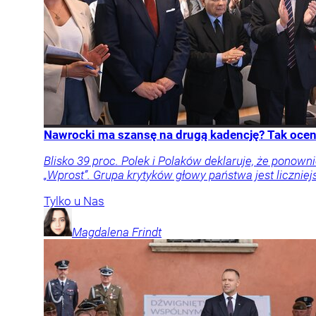
Nawrocki ma szansę na drugą kadencję? Tak oceni
Blisko 39 proc. Polek i Polaków deklaruje, że pon
„Wprost”. Grupa krytyków głowy państwa jest liczniej
Tylko u Nas
Magdalena
Frindt