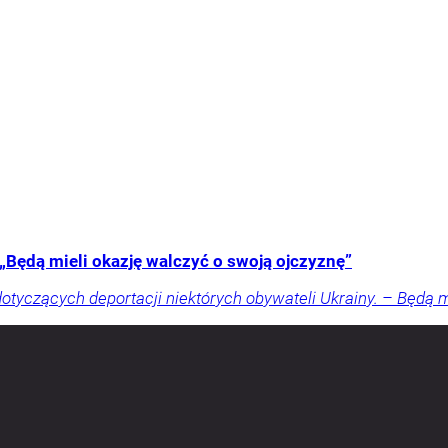
 „Będą mieli okazję walczyć o swoją ojczyznę”
otyczących deportacji niektórych obywateli Ukrainy. – Będą m