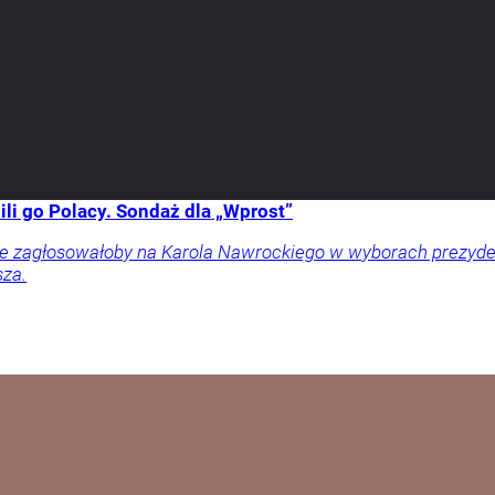
li go Polacy. Sondaż dla „Wprost”
ownie zagłosowałoby na Karola Nawrockiego w wyborach prezy
sza.