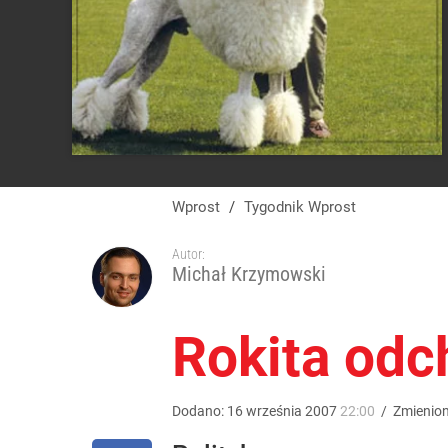
Wprost
/
Tygodnik Wprost
Autor:
Michał Krzymowski
Rokita odch
Dodano:
16
września
2007
22:00
/
Zmienio