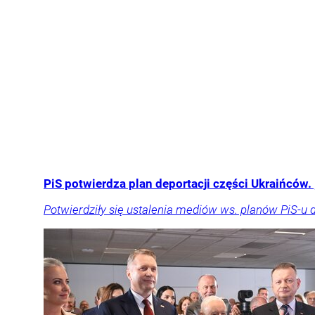
PiS potwierdza plan deportacji części Ukraińców.
Potwierdziły się ustalenia mediów ws. planów PiS-u d