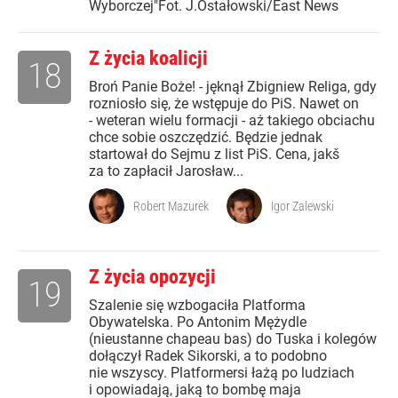
Wyborczej"Fot. J.Ostałowski/East News
Z życia koalicji
18
Broń Panie Boże! - jęknął Zbigniew Religa, gdy
rozniosło się, że wstępuje do PiS. Nawet on
- weteran wielu formacji - aż takiego obciachu
chce sobie oszczędzić. Będzie jednak
startował do Sejmu z list PiS. Cena, jakš
za to zapłacił Jarosław...
Robert Mazurek
Igor Zalewski
Z życia opozycji
19
Szalenie się wzbogaciła Platforma
Obywatelska. Po Antonim Mężydle
(nieustanne chapeau bas) do Tuska i kolegów
dołączył Radek Sikorski, a to podobno
nie wszyscy. Platformersi łażą po ludziach
i opowiadają, jaką to bombę maja