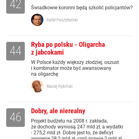
42
Świadkowie koronni będą szkolić policjantów?
Rafał Pasztelański
Ryba po polsku - Oligarcha
44
z jabcokami
W Polsce każdy większy złodziej, oszust
i kombinator może być awansowany
na oligarchę
Maciej Rybiński
Dobry, ale nierealny
46
Projekt budżetu na 2008 r. zakłada,
że dochody wyniosą 247 mld zł, a wydatki
- 275,2 mld zł. Dobre jest to, że deficyt
wyniesie 28,2 mld zł, czyli prawie 2 mld zł