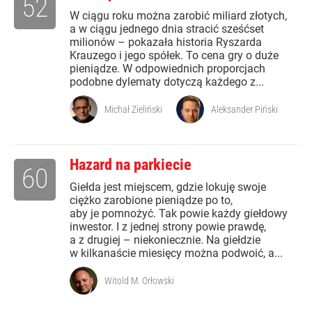
52
W ciągu roku można zarobić miliard złotych,
a w ciągu jednego dnia stracić sześćset
milionów – pokazała historia Ryszarda
Krauzego i jego spółek. To cena gry o duże
pieniądze. W odpowiednich proporcjach
podobne dylematy dotyczą każdego z...
Michał Zieliński
Aleksander Piński
Hazard na parkiecie
60
Giełda jest miejscem, gdzie lokuję swoje
ciężko zarobione pieniądze po to,
aby je pomnożyć. Tak powie każdy giełdowy
inwestor. I z jednej strony powie prawdę,
a z drugiej – niekoniecznie. Na giełdzie
w kilkanaście miesięcy można podwoić, a...
Witold M. Orłowski