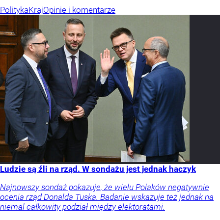
Polityka
Kraj
Opinie i komentarze
Ludzie są źli na rząd. W sondażu jest jednak haczyk
Najnowszy sondaż pokazuje, że wielu Polaków negatywnie
ocenia rząd Donalda Tuska. Badanie wskazuje też jednak na
niemal całkowity podział między elektoratami.