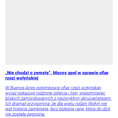
„Nie chodzi o zemstę”. Mocny apel w sprawie ofiar
rzezi wołyńskiej
W Buenos Aires potomkowie ofiar rzezi wołyńskiej
wciąż pokazują rodzinne zdjęcia i listy, wspominając
bliskich zamordowanych z niezwykłym okrucieństwem.
Ich dramat przypomina, że dla wielu rodzin Wołyń nie
jest historią zamkniętą, lecz bolesną raną, która do dziś
nie została zagojona.