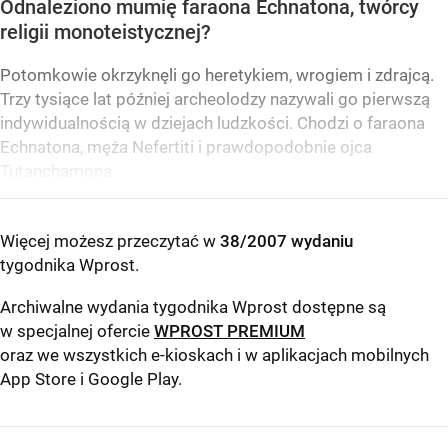
Odnaleziono mumię faraona Echnatona, twórcy
religii monoteistycznej?
Potomkowie okrzyknęli go heretykiem, wrogiem i zdrajcą.
Trzy tysiące lat później archeolodzy nazywali go pierwszą
indywidualnością w dziejach ludzkości. Chodzi o faraona
Echnatona, męża Nefertiti i prawdopodobnie ojca
Tutanchamona.
Więcej możesz przeczytać w
38/2007 wydaniu
tygodnika Wprost
.
Archiwalne wydania tygodnika Wprost dostępne są
w specjalnej ofercie
WPROST PREMIUM
oraz we wszystkich e-kioskach i w aplikacjach mobilnych
App Store
i
Google Play
.