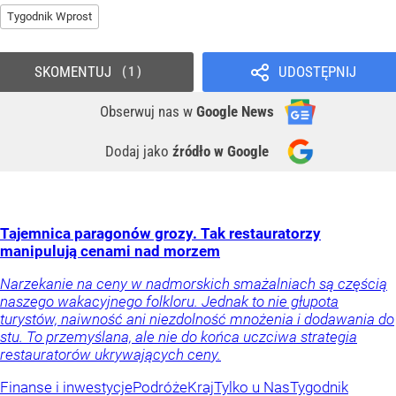
Tygodnik Wprost
SKOMENTUJ
UDOSTĘPNIJ
1
Obserwuj nas
w
Google News
Dodaj jako
źródło w Google
Tajemnica paragonów grozy. Tak restauratorzy
manipulują cenami nad morzem
Narzekanie na ceny w nadmorskich smażalniach są częścią
naszego wakacyjnego folkloru. Jednak to nie głupota
turystów, naiwność ani niezdolność mnożenia i dodawania do
stu. To przemyślana, ale nie do końca uczciwa strategia
restauratorów ukrywających ceny.
Finanse i inwestycje
Podróże
Kraj
Tylko u Nas
Tygodnik