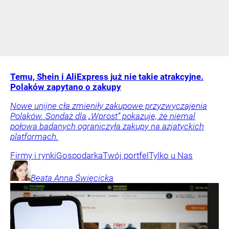
Temu, Shein i AliExpress już nie takie atrakcyjne.
Polaków zapytano o zakupy
Nowe unijne cła zmieniły zakupowe przyzwyczajenia
Polaków. Sondaż dla „Wprost” pokazuje, że niemal
połowa badanych ograniczyła zakupy na azjatyckich
platformach.
Firmy i rynki
Gospodarka
Twój portfel
Tylko u Nas
Beata Anna
Święcicka