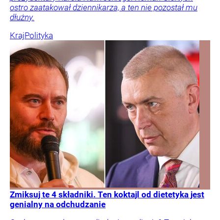
ostro zaatakował dziennikarza, a ten nie pozostał mu
dłużny.
Kraj
Polityka
Zmiksuj te 4 składniki. Ten koktajl od dietetyka jest
genialny na odchudzanie