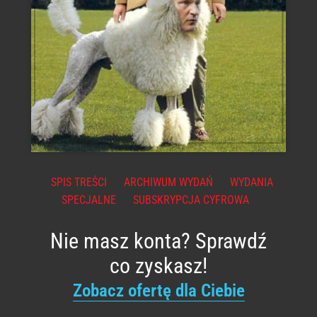
SPIS TREŚCI
ARCHIWUM WYDAŃ
WYDANIA
SPECJALNE
SUBSKRYPCJA CYFROWA
Nie masz konta? Sprawdź
co zyskasz!
Zobacz ofertę dla Ciebie