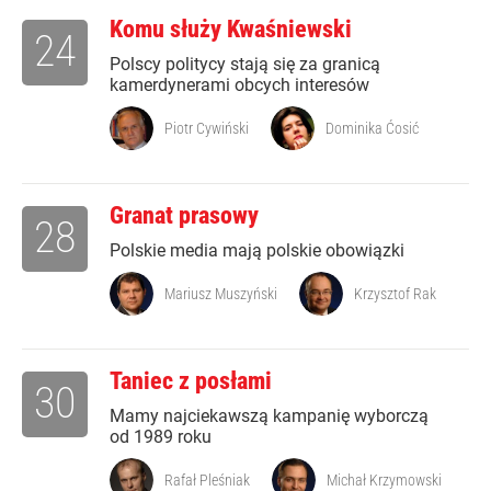
Komu służy Kwaśniewski
24
Polscy politycy stają się za granicą
kamerdynerami obcych interesów
Piotr Cywiński
Dominika Ćosić
Granat prasowy
28
Polskie media mają polskie obowiązki
Mariusz Muszyński
Krzysztof Rak
Taniec z posłami
30
Mamy najciekawszą kampanię wyborczą
od 1989 roku
Rafał Pleśniak
Michał Krzymowski