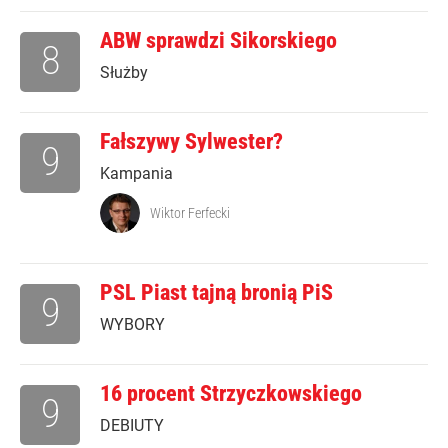
ABW sprawdzi Sikorskiego
8
Służby
Fałszywy Sylwester?
9
Kampania
Wiktor Ferfecki
PSL Piast tajną bronią PiS
9
WYBORY
16 procent Strzyczkowskiego
9
DEBIUTY