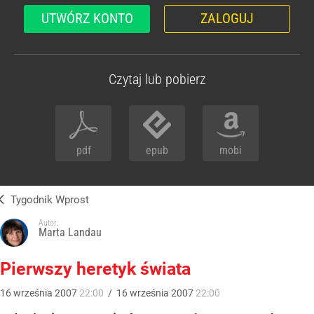
UTWÓRZ KONTO
ZALOGUJ
Czytaj lub pobierz
pdf
epub
mobi
Tygodnik Wprost
Autor:
Marta Landau
Pierwszy heretyk świata
16
września
2007
22:00
/
16
września
2007
22:00