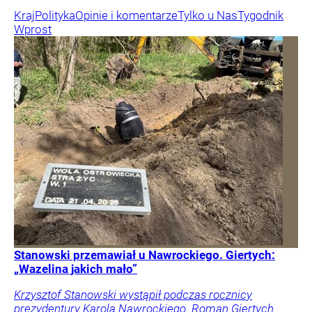
Kraj
Polityka
Opinie i komentarze
Tylko u Nas
Tygodnik
Wprost
Stanowski przemawiał u Nawrockiego. Giertych:
„Wazelina jakich mało”
Krzysztof Stanowski wystąpił podczas rocznicy
prezydentury Karola Nawrockiego. Roman Giertych