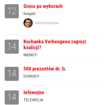
Gross po wyborach
12
Książki
Rafał Pasztelański
Kochanka Verheugena zagrozi
14
koalicji?
NIEMCY
500 prezentów dr. G.
14
DOWODY
Infowojna
14
TELEWIZJA