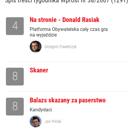
Spis treści
tygodnika Wprost nr 38/2007 (1291)
Na stronie - Donald Rasiak
4
Platforma Obywatelska cały czas gra
na wyjeździe
Grzegorz Pawelczyk
Skaner
8
Balazs skazany za paserstwo
8
Kandydaci
Jan Piński