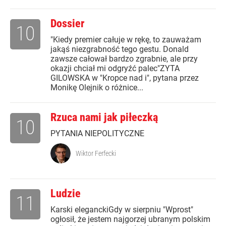
Dossier
10
"Kiedy premier całuje w rękę, to zauważam
jakąś niezgrabność tego gestu. Donald
zawsze całował bardzo zgrabnie, ale przy
okazji chciał mi odgryźć palec"ZYTA
GILOWSKA w "Kropce nad i", pytana przez
Monikę Olejnik o różnice...
Rzuca nami jak piłeczką
10
PYTANIA NIEPOLITYCZNE
Wiktor Ferfecki
Ludzie
11
Karski eleganckiGdy w sierpniu "Wprost"
ogłosił, że jestem najgorzej ubranym polskim