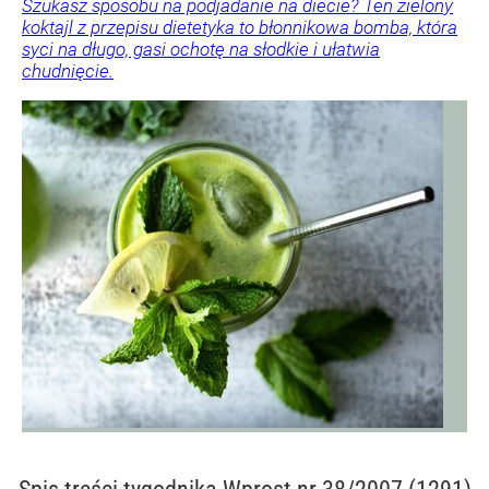
Szukasz sposobu na podjadanie na diecie? Ten zielony
koktajl z przepisu dietetyka to błonnikowa bomba, która
syci na długo, gasi ochotę na słodkie i ułatwia
chudnięcie.