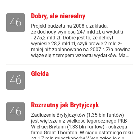
Dobry, ale nierealny
46
Projekt budżetu na 2008 r. zakłada,
że dochody wyniosą 247 mld zł, a wydatki
- 275,2 mld zł. Dobre jest to, że deficyt
wyniesie 28,2 mld zł, czyli prawie 2 mld zł
mniej niż zaplanowano na 2007 r. Zła nowina
wiąże się z tempem wzrostu wydatków. Ma...
Giełda
46
Rozrzutny jak Brytyjczyk
46
Zadłużenie Brytyjczyków (1,35 bln funtów)
jest większe niż wielkość tegorocznego PKB
Wielkiej Brytanii (1,33 bln funtów) - ostrzega
firma Grant Thornton. W ciągu ostatniego roku
aż 1,7 mln mieszkańców Wysp zgłosiło się