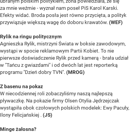
ubranym polskim politykiem, żona powiedziała, że się
za mnie weźmie - wyznał nam poseł PiS Karol Karski.
Efekty widać. Broda posła jest równo przycięta, a polityk
przywiązuje większą wagę do doboru krawatów.
(WEF)
Rylik na ringu politycznym
Agnieszka Rylik, mistrzyni Świata w boksie zawodowym,
wystąpi w spocie reklamowym Partii Kobiet. To nie
pierwsze doświadczenie Rylik przed kamerą - brała udział
w "Tańcu z gwiazdami" i od dwóch lat jest reporterką
programu "Dzień dobry TVN".
(MROG)
Z basenu na pokaz
W niecodziennej roli zobaczyliśmy naszą najlepszą
pływaczkę. Na pokazie firmy Olsen Otylia Jędrzejczak
wystąpiła obok czołowych polskich modelek: Ewy Pacuły,
Ilony Felicjańskiej .
(JS)
Minge żałosna?