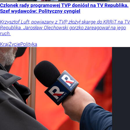
Członek rady programowej TVP doniósł na TV Republika.
Szef wydawców: Polityczny cyngiel
Krzysztof Luft, powiązany z TVP, złożył skargę do KRRiT na TV
Republika. Jarosław Olechowski gorzko zareagował na jego
ruch.
Kraj
Życie
Polityka