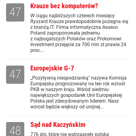
Krauze bez komputerów?
47
W ciągu najbliższych czterech miesięcy
Ryszard Krauze prawdopodobnie pożegna się
z branżą IT. Firma informatyczna Asseco
Poland zaproponowała jednemu
z najbogatszych Polaków oraz Prokomowi
Investment przejęcie za 700 mln zł prawie 24
proc....
Europejskie G-7
47
„Pozytywną niespodzianką" nazywa Komisja
Europejska prognozowany na ten rok wzrost
PKB w naszym kraju. Wśród siedmiu
największych gospodarek Unii Europejskiej
Polska jest zdecydowanym liderem. Nasz
wzrost będzie większy od unijnej...
Sąd nad Kaczyńskim
48
776 dni, które nie wstrząsnęły polską