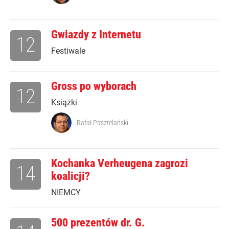
Gwiazdy z Internetu
12
Festiwale
Gross po wyborach
12
Książki
Rafał Pasztelański
Kochanka Verheugena zagrozi
14
koalicji?
NIEMCY
500 prezentów dr. G.