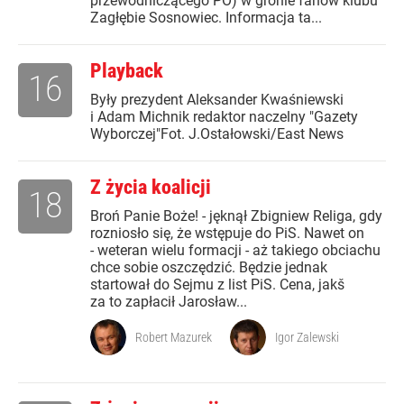
przewodniczącego PO) w gronie fanów klubu
Zagłębie Sosnowiec. Informacja ta...
Playback
16
Były prezydent Aleksander Kwaśniewski
i Adam Michnik redaktor naczelny "Gazety
Wyborczej"Fot. J.Ostałowski/East News
Z życia koalicji
18
Broń Panie Boże! - jęknął Zbigniew Religa, gdy
rozniosło się, że wstępuje do PiS. Nawet on
- weteran wielu formacji - aż takiego obciachu
chce sobie oszczędzić. Będzie jednak
startował do Sejmu z list PiS. Cena, jakš
za to zapłacił Jarosław...
Robert Mazurek
Igor Zalewski