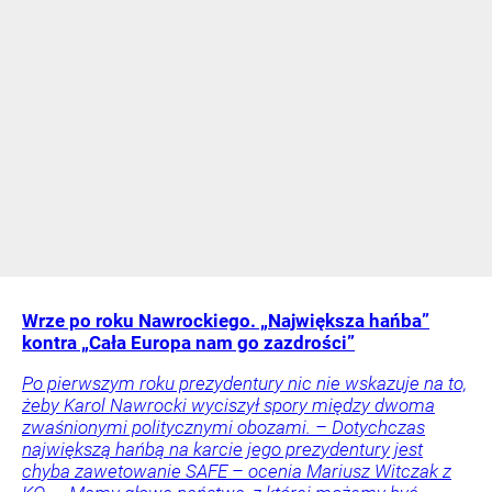
Wrze po roku Nawrockiego. „Największa hańba”
kontra „Cała Europa nam go zazdrości”
Po pierwszym roku prezydentury nic nie wskazuje na to,
żeby Karol Nawrocki wyciszył spory między dwoma
zwaśnionymi politycznymi obozami. – Dotychczas
największą hańbą na karcie jego prezydentury jest
chyba zawetowanie SAFE – ocenia Mariusz Witczak z