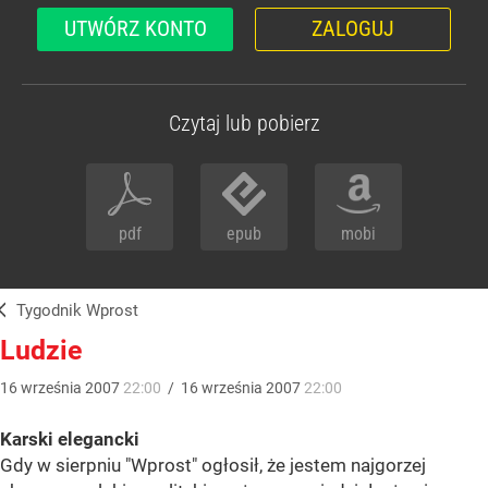
UTWÓRZ KONTO
ZALOGUJ
Czytaj lub pobierz
pdf
epub
mobi
Tygodnik Wprost
Ludzie
16
września
2007
22:00
/
16
września
2007
22:00
Karski elegancki
Gdy w sierpniu "Wprost" ogłosił, że jestem najgorzej