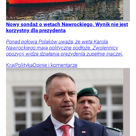
Nowy sondaż o wetach Nawrockiego. Wynik nie jest
korzystny dla prezydenta
Ponad połowa Polaków uważa, że weta Karola
Nawrockiego mają polityczne podłoże. Zwolennicy
opozycji widzą działania prezydenta zupełnie inaczej.
Kraj
Polityka
Opinie i komentarze