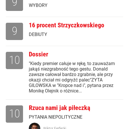
9
WYBORY
16 procent Strzyczkowskiego
9
DEBIUTY
Dossier
10
"Kiedy premier całuje w rękę, to zauważam
jakąś niezgrabność tego gestu. Donald
zawsze całował bardzo zgrabnie, ale przy
okazji chciał mi odgryźć palec"ZYTA
GILOWSKA w "Kropce nad i", pytana przez
Monikę Olejnik o różnice...
Rzuca nami jak piłeczką
10
PYTANIA NIEPOLITYCZNE
Wiktor Ferfecki