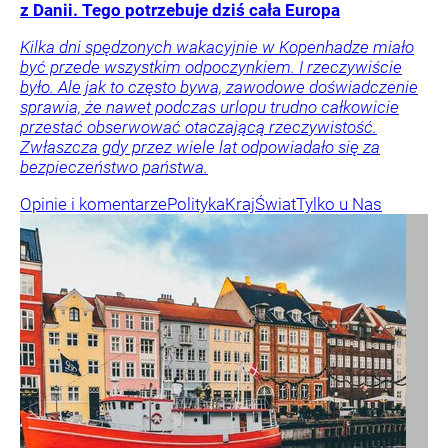
z Danii. Tego potrzebuje dziś cała Europa
Kilka dni spędzonych wakacyjnie w Kopenhadze miało
być przede wszystkim odpoczynkiem. I rzeczywiście
było. Ale jak to często bywa, zawodowe doświadczenie
sprawia, że nawet podczas urlopu trudno całkowicie
przestać obserwować otaczającą rzeczywistość.
Zwłaszcza gdy przez wiele lat odpowiadało się za
bezpieczeństwo państwa.
Opinie i komentarze
Polityka
Kraj
Świat
Tylko u Nas