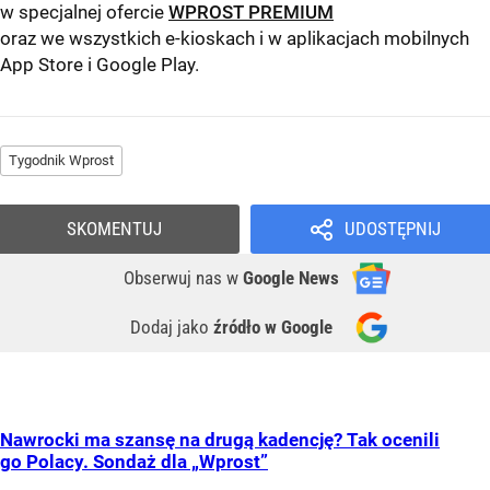
w specjalnej ofercie
WPROST PREMIUM
oraz we wszystkich e-kioskach i w aplikacjach mobilnych
App Store
i
Google Play
.
Tygodnik Wprost
SKOMENTUJ
UDOSTĘPNIJ
Obserwuj nas
w
Google News
Dodaj jako
źródło w Google
Nawrocki ma szansę na drugą kadencję? Tak ocenili
go Polacy. Sondaż dla „Wprost”