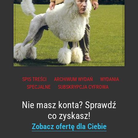
SPIS TREŚCI
ARCHIWUM WYDAŃ
WYDANIA
SPECJALNE
SUBSKRYPCJA CYFROWA
Nie masz konta? Sprawdź
co zyskasz!
Zobacz ofertę dla Ciebie