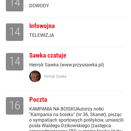
14
DOWODY
Infowojna
14
TELEWIZJA
Sawka czatuje
14
Henryk Sawka (www.przyssawka.pl)
Henryk Sawka
Poczta
16
KAMPANIA NA BOISKUAutorzy notki
"Kampania na boisku" (nr 36, Skaner), pisząc
o sympatiach sportowych polityków, umieścili
posła Waldego Dzikowskiego (zastępca