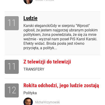
Ludzie
11
Karski eleganckiGdy w sierpniu "Wprost"
ogłosił, że jestem najgorzej ubranym polskim
politykiem, żona powiedziała, że się za mnie
weźmie - wyznał nam poseł PiS Karol Karski.
Efekty widać. Broda posła jest równo
przycięta, a polityk...
Z telewizji do telewizji
11
TRANSFERY
Rokita odchodzi, jego ludzie zostają
12
Polityka
Michał Krzymowski