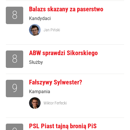
Balazs skazany za paserstwo
8
Kandydaci
Jan Piński
ABW sprawdzi Sikorskiego
8
Służby
Fałszywy Sylwester?
9
Kampania
Wiktor Ferfecki
PSL Piast tajną bronią PiS