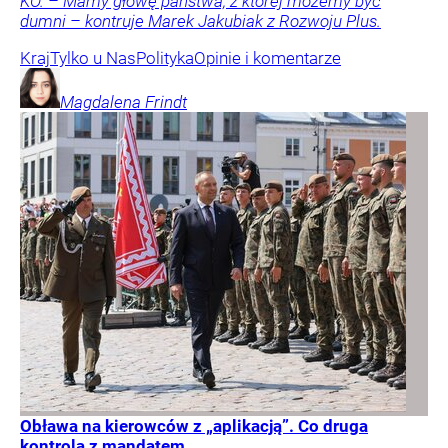
KO. – Mamy głowę państwa, z której możemy być
dumni – kontruje Marek Jakubiak z Rozwoju Plus.
Kraj
Tylko u Nas
Polityka
Opinie i komentarze
Magdalena
Frindt
Obława na kierowców z „aplikacją”. Co druga
kontrola z mandatem