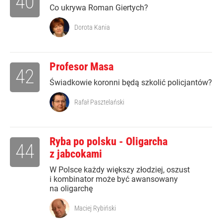
40
Co ukrywa Roman Giertych?
Dorota Kania
Profesor Masa
42
Świadkowie koronni będą szkolić policjantów?
Rafał Pasztelański
Ryba po polsku - Oligarcha
44
z jabcokami
W Polsce każdy większy złodziej, oszust
i kombinator może być awansowany
na oligarchę
Maciej Rybiński