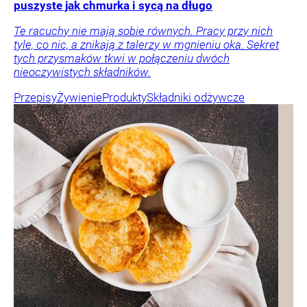
puszyste jak chmurka i sycą na długo
Te racuchy nie mają sobie równych. Pracy przy nich
tyle, co nic, a znikają z talerzy w mgnieniu oka. Sekret
tych przysmaków tkwi w połączeniu dwóch
nieoczywistych składników.
Przepisy
Żywienie
Produkty
Składniki odżywcze