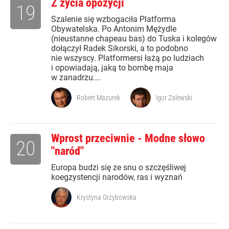
Z życia opozycji
19
Szalenie się wzbogaciła Platforma
Obywatelska. Po Antonim Mężydle
(nieustanne chapeau bas) do Tuska i kolegów
dołączył Radek Sikorski, a to podobno
nie wszyscy. Platformersi łażą po ludziach
i opowiadają, jaką to bombę maja
w zanadrzu....
Robert Mazurek
Igor Zalewski
Wprost przeciwnie - Modne słowo
20
"naród"
Europa budzi się ze snu o szczęśliwej
koegzystencji narodów, ras i wyznań
Krystyna Grzybowska