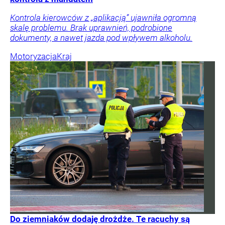
Kontrola kierowców z „aplikacją” ujawniła ogromną
skalę problemu. Brak uprawnień, podrobione
dokumenty, a nawet jazda pod wpływem alkoholu.
Motoryzacja
Kraj
Do ziemniaków dodaję drożdże. Te racuchy są