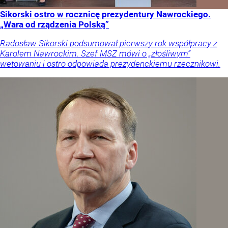
Sikorski ostro w rocznicę prezydentury Nawrockiego.
„Wara od rządzenia Polską”
Radosław Sikorski podsumował pierwszy rok współpracy z
Karolem Nawrockim. Szef MSZ mówi o „złośliwym”
wetowaniu i ostro odpowiada prezydenckiemu rzecznikowi.