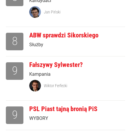
Kandydaci
Jan Piński
ABW sprawdzi Sikorskiego
8
Służby
Fałszywy Sylwester?
9
Kampania
Wiktor Ferfecki
PSL Piast tajną bronią PiS
9
WYBORY