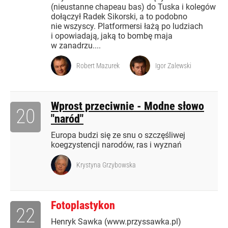
(nieustanne chapeau bas) do Tuska i kolegów
dołączył Radek Sikorski, a to podobno
nie wszyscy. Platformersi łażą po ludziach
i opowiadają, jaką to bombę maja
w zanadrzu....
Robert Mazurek
Igor Zalewski
Wprost przeciwnie - Modne słowo
20
"naród"
Europa budzi się ze snu o szczęśliwej
koegzystencji narodów, ras i wyznań
Krystyna Grzybowska
Fotoplastykon
22
Henryk Sawka (www.przyssawka.pl)