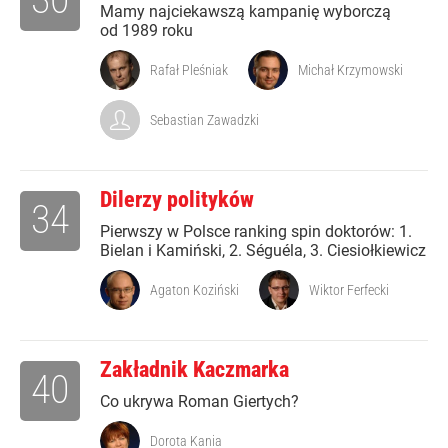
Mamy najciekawszą kampanię wyborczą
od 1989 roku
Rafał Pleśniak
Michał Krzymowski
Sebastian Zawadzki
Dilerzy polityków
34
Pierwszy w Polsce ranking spin doktorów: 1.
Bielan i Kamiński, 2. Séguéla, 3. Ciesiołkiewicz
Agaton Koziński
Wiktor Ferfecki
Zakładnik Kaczmarka
40
Co ukrywa Roman Giertych?
Dorota Kania