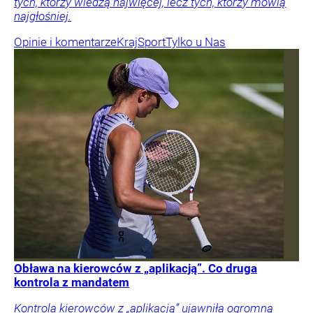
tych, którzy wiedzą najwięcej, lecz tych, którzy mówią
najgłośniej.
Opinie i komentarze
Kraj
Sport
Tylko u Nas
Obława na kierowców z „aplikacją”. Co druga
kontrola z mandatem
Kontrola kierowców z „aplikacją” ujawniła ogromną