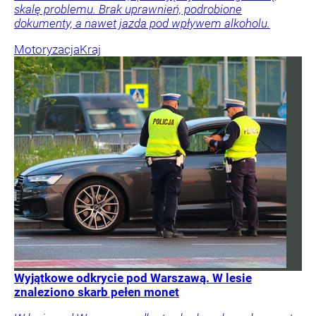
skalę problemu. Brak uprawnień, podrobione
dokumenty, a nawet jazda pod wpływem alkoholu.
Motoryzacja
Kraj
Wyjątkowe odkrycie pod Warszawą. W lesie
znaleziono skarb pełen monet