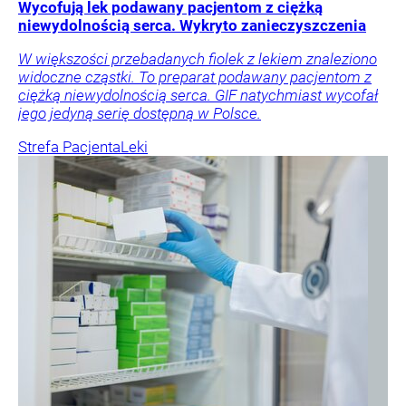
Wycofują lek podawany pacjentom z ciężką
niewydolnością serca. Wykryto zanieczyszczenia
W większości przebadanych fiolek z lekiem znaleziono
widoczne cząstki. To preparat podawany pacjentom z
ciężką niewydolnością serca. GIF natychmiast wycofał
jego jedyną serię dostępną w Polsce.
Strefa Pacjenta
Leki