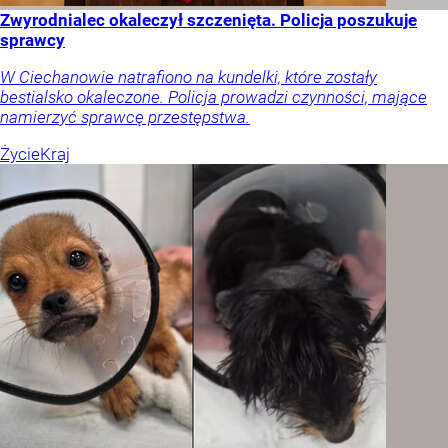
Zwyrodnialec okaleczył szczenięta. Policja poszukuje
sprawcy
W Ciechanowie natrafiono na kundelki, które zostały
bestialsko okaleczone. Policja prowadzi czynności, mające
namierzyć sprawcę przestępstwa.
Życie
Kraj