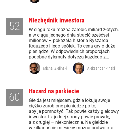
Niezbędnik inwestora
52
W ciągu roku można zarobić miliard złotych,
a w ciągu jednego dnia stracić sześćset
milionów – pokazała historia Ryszarda
Krauzego i jego spółek. To cena gry o duże
pieniądze. W odpowiednich proporcjach
podobne dylematy dotyczą każdego z...
Michał Zieliński
Aleksander Piński
Hazard na parkiecie
60
Giełda jest miejscem, gdzie lokuję swoje
ciężko zarobione pieniądze po to,
aby je pomnożyć. Tak powie każdy giełdowy
inwestor. I z jednej strony powie prawdę,
a z drugiej – niekoniecznie. Na giełdzie
w kilkanaście miesięcy można podwoić, a...