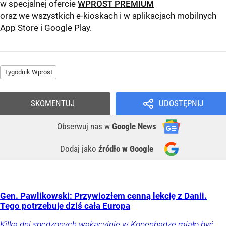
w specjalnej ofercie
WPROST PREMIUM
oraz we wszystkich e-kioskach i w aplikacjach mobilnych
App Store
i
Google Play
.
Tygodnik Wprost
SKOMENTUJ
UDOSTĘPNIJ
Obserwuj nas
w
Google News
Dodaj jako
źródło w Google
Gen. Pawlikowski: Przywiozłem cenną lekcję z Danii.
Tego potrzebuje dziś cała Europa
Kilka dni spędzonych wakacyjnie w Kopenhadze miało być