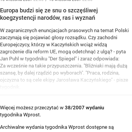
Europa budzi się ze snu o szczęśliwej
koegzystencji narodów, ras i wyznań
W zagranicznych enuncjacjach prasowych na temat Polski
zaczynają się pojawiać głosy rozsądku. Czy zachodni
Europejczycy, którzy w Kaczyńskich wciąż widzą
zagrożenie dla reform UE, mogą odetchnąć z ulgą? - pyta
Jan Puhl w tygodniku "Der Spiegel" i zaraz odpowiada:
Za wcześnie na takie przypuszczenia. "Bliźniaki mają dużą
szansę, by dalej rządzić po wyborach". "Praca, rodzina,
ojczyzna to są cele ekipy Jarosława Kaczyńskiego" - pisze
tygodnik.
Więcej możesz przeczytać w
38/2007 wydaniu
tygodnika Wprost
.
Archiwalne wydania tygodnika Wprost dostępne są