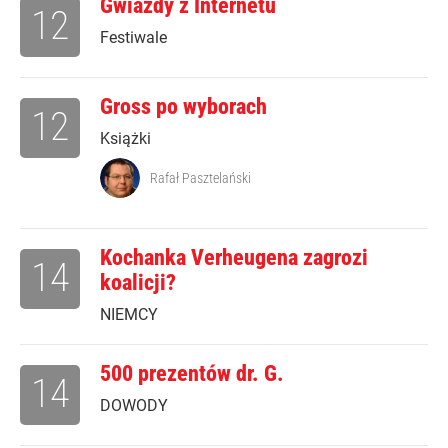
Gwiazdy z Internetu
12
Festiwale
Gross po wyborach
12
Książki
Rafał Pasztelański
Kochanka Verheugena zagrozi
14
koalicji?
NIEMCY
500 prezentów dr. G.
14
DOWODY