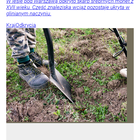
W lesie pod Warszawą odkryto skarb srebrnych monet z
XVII wieku. Część znaleziska wciąż pozostaje ukryta w
glinianym naczyniu.
Kraj
Odkrycia