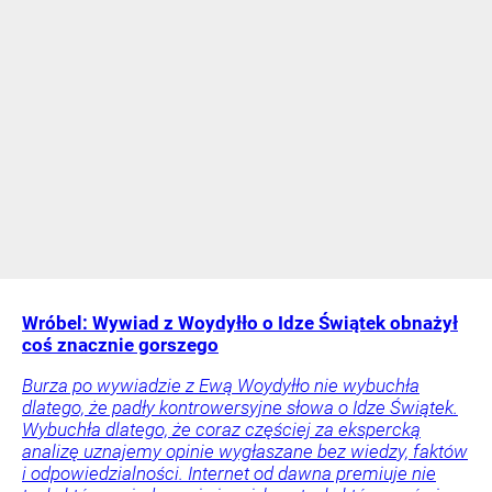
Wróbel: Wywiad z Woydyłło o Idze Świątek obnażył
coś znacznie gorszego
Burza po wywiadzie z Ewą Woydyłło nie wybuchła
dlatego, że padły kontrowersyjne słowa o Idze Świątek.
Wybuchła dlatego, że coraz częściej za ekspercką
analizę uznajemy opinie wygłaszane bez wiedzy, faktów
i odpowiedzialności. Internet od dawna premiuje nie