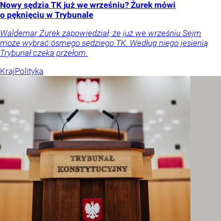
Nowy sędzia TK już we wrześniu? Żurek mówi
o pęknięciu w Trybunale
Waldemar Żurek zapowiedział, że już we wrześniu Sejm
może wybrać ósmego sędziego TK. Według niego jesienią
Trybunał czeka przełom.
Kraj
Polityka