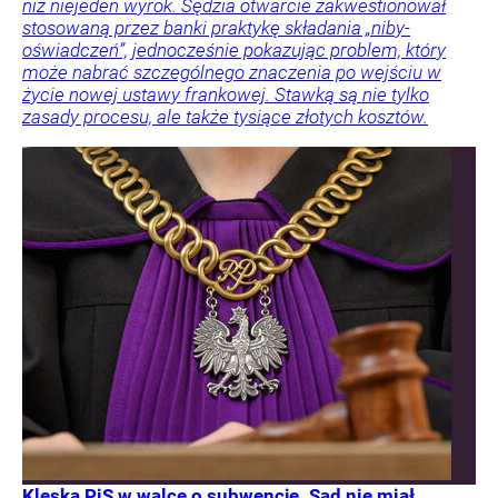
niż niejeden wyrok. Sędzia otwarcie zakwestionował
stosowaną przez banki praktykę składania „niby-
oświadczeń”, jednocześnie pokazując problem, który
może nabrać szczególnego znaczenia po wejściu w
życie nowej ustawy frankowej. Stawką są nie tylko
zasady procesu, ale także tysiące złotych kosztów.
Klęska PiS w walce o subwencję. Sąd nie miał