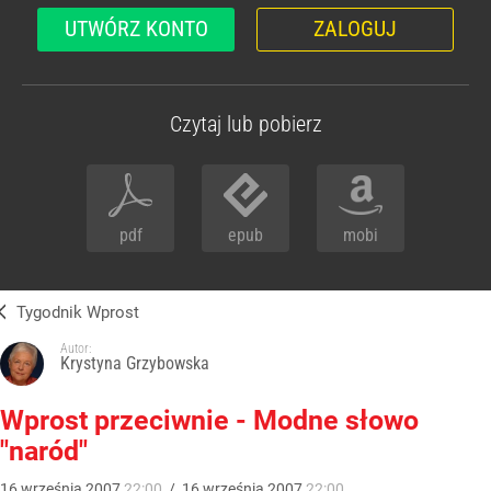
UTWÓRZ KONTO
ZALOGUJ
Czytaj lub pobierz
pdf
epub
mobi
Tygodnik Wprost
Autor:
Krystyna Grzybowska
Wprost przeciwnie - Modne słowo
"naród"
16
września
2007
22:00
/
16
września
2007
22:00