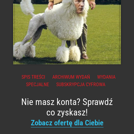
SPIS TREŚCI
ARCHIWUM WYDAŃ
WYDANIA
SPECJALNE
SUBSKRYPCJA CYFROWA
Nie masz konta? Sprawdź
co zyskasz!
Zobacz ofertę dla Ciebie