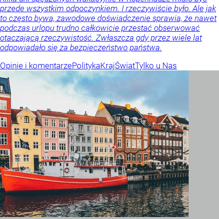
przede wszystkim odpoczynkiem. I rzeczywiście było. Ale jak
to często bywa, zawodowe doświadczenie sprawia, że nawet
podczas urlopu trudno całkowicie przestać obserwować
otaczającą rzeczywistość. Zwłaszcza gdy przez wiele lat
odpowiadało się za bezpieczeństwo państwa.
Opinie i komentarze
Polityka
Kraj
Świat
Tylko u Nas