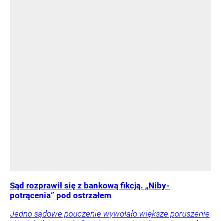
Sąd rozprawił się z bankową fikcją. „Niby-
potrącenia” pod ostrzałem
Jedno sądowe pouczenie wywołało większe poruszenie