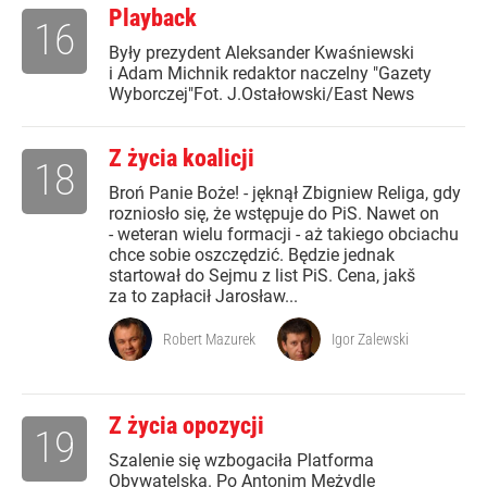
Playback
16
Były prezydent Aleksander Kwaśniewski
i Adam Michnik redaktor naczelny "Gazety
Wyborczej"Fot. J.Ostałowski/East News
Z życia koalicji
18
Broń Panie Boże! - jęknął Zbigniew Religa, gdy
rozniosło się, że wstępuje do PiS. Nawet on
- weteran wielu formacji - aż takiego obciachu
chce sobie oszczędzić. Będzie jednak
startował do Sejmu z list PiS. Cena, jakš
za to zapłacił Jarosław...
Robert Mazurek
Igor Zalewski
Z życia opozycji
19
Szalenie się wzbogaciła Platforma
Obywatelska. Po Antonim Mężydle