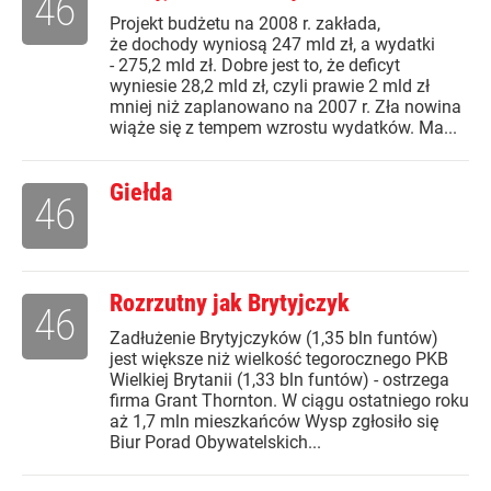
46
Projekt budżetu na 2008 r. zakłada,
że dochody wyniosą 247 mld zł, a wydatki
- 275,2 mld zł. Dobre jest to, że deficyt
wyniesie 28,2 mld zł, czyli prawie 2 mld zł
mniej niż zaplanowano na 2007 r. Zła nowina
wiąże się z tempem wzrostu wydatków. Ma...
Giełda
46
Rozrzutny jak Brytyjczyk
46
Zadłużenie Brytyjczyków (1,35 bln funtów)
jest większe niż wielkość tegorocznego PKB
Wielkiej Brytanii (1,33 bln funtów) - ostrzega
firma Grant Thornton. W ciągu ostatniego roku
aż 1,7 mln mieszkańców Wysp zgłosiło się
Biur Porad Obywatelskich...