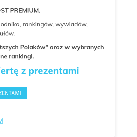
ROST PREMIUM.
odnika, rankingów, wywiadów,
kułów.
gatszych Polaków" oraz w wybranych
ne rankingi.
fertę z prezentami
ZENTAMI
M