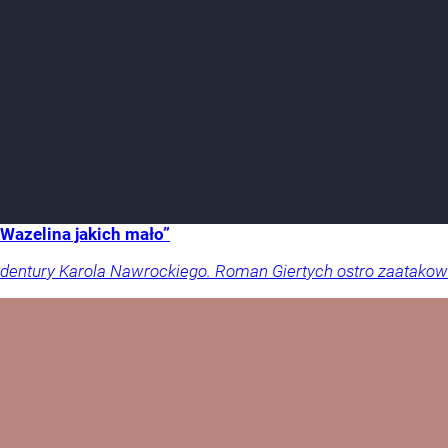
Wazelina jakich mało”
dentury Karola Nawrockiego. Roman Giertych ostro zaatakował