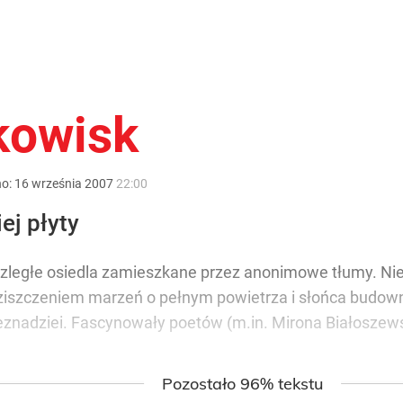
kowisk
no:
16
września
2007
22:00
ej płyty
zległe osiedla zamieszkane przez anonimowe tłumy. Ni
ziszczeniem marzeń o pełnym powietrza i słońca budown
beznadziei. Fascynowały poetów (m.in. Mirona Białosze
Pozostało 96% tekstu