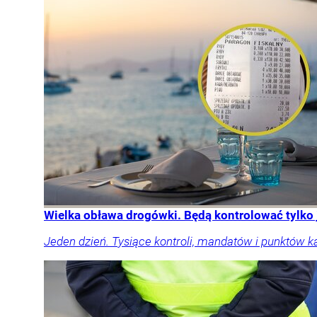
Wielka obława drogówki. Będą kontrolować tylko
Jeden dzień. Tysiące kontroli, mandatów i punktów k