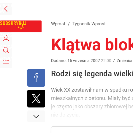
PRZEJDŹ
Udostępnij
0
Skomentuj
NA
WPROST
STRONĘ
GŁÓWNĄ
SUBSKRYBUJ
Wprost
/
Tygodnik Wprost
ZALOGUJ
Klątwa blo
SZUKAJ
MENU
Dodano:
16
września
2007
22:00
/
Zmienio
Rodzi się legenda wielki
Wiek XX zostawił nam w spadku ro
mieszkalnych z betonu. Miały być 
je często jako obszary zbiorowej 
nie do życia.