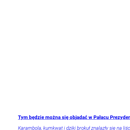
Tym będzie można się objadać w Pałacu Prezyden
Karambola, kumkwat i dziki brokuł znalazły się na 