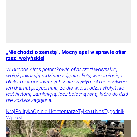
„Nie chodzi o zemstę”. Mocny apel w sprawie ofiar
rzezi wołyńskiej
W Buenos Aires potomkowie ofiar rzezi wołyńskiej
wciąż pokazują rodzinne zdjęcia i listy, wspominając
bliskich zamordowanych z niezwykłym okrucieństwem.
Ich dramat przypomina, że dla wielu rodzin Wołyń nie
jest historią zamkniętą, lecz bolesną raną, która do dziś
nie została zagojona.
Kraj
Polityka
Opinie i komentarze
Tylko u Nas
Tygodnik
Wprost