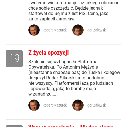
- weteran wielu formacji - aż takiego obciachu
chce sobie oszczędzić. Będzie jednak
startował do Sejmu z list PiS. Cena, jakš
za to zapłacił Jarosław...
Robert Mazurek
Igor Zalewski
Z życia opozycji
19
Szalenie się wzbogaciła Platforma
Obywatelska. Po Antonim Mężydle
(nieustanne chapeau bas) do Tuska i kolegów
dołączył Radek Sikorski, a to podobno
nie wszyscy. Platformersi łażą po ludziach
i opowiadają, jaką to bombę maja
w zanadrzu....
Robert Mazurek
Igor Zalewski