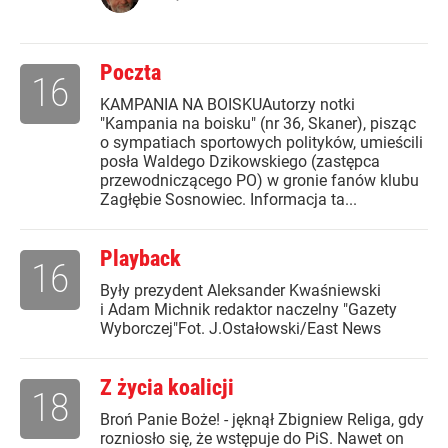
Poczta
16
KAMPANIA NA BOISKUAutorzy notki
"Kampania na boisku" (nr 36, Skaner), pisząc
o sympatiach sportowych polityków, umieścili
posła Waldego Dzikowskiego (zastępca
przewodniczącego PO) w gronie fanów klubu
Zagłębie Sosnowiec. Informacja ta...
Playback
16
Były prezydent Aleksander Kwaśniewski
i Adam Michnik redaktor naczelny "Gazety
Wyborczej"Fot. J.Ostałowski/East News
Z życia koalicji
18
Broń Panie Boże! - jęknął Zbigniew Religa, gdy
rozniosło się, że wstępuje do PiS. Nawet on