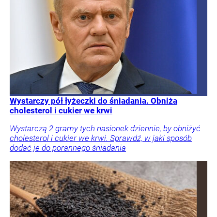
Wystarczy pół łyżeczki do śniadania. Obniża
cholesterol i cukier we krwi
Wystarczą 2 gramy tych nasionek dziennie, by obniżyć
cholesterol i cukier we krwi. Sprawdź, w jaki sposób
dodać je do porannego śniadania