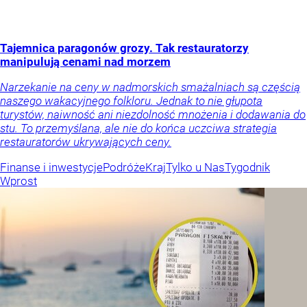
Tajemnica paragonów grozy. Tak restauratorzy
manipulują cenami nad morzem
Narzekanie na ceny w nadmorskich smażalniach są częścią
naszego wakacyjnego folkloru. Jednak to nie głupota
turystów, naiwność ani niezdolność mnożenia i dodawania do
stu. To przemyślana, ale nie do końca uczciwa strategia
restauratorów ukrywających ceny.
Finanse i inwestycje
Podróże
Kraj
Tylko u Nas
Tygodnik
Wprost