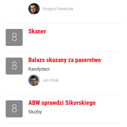
Grzegorz Pawelczyk
Skaner
8
Balazs skazany za paserstwo
8
Kandydaci
Jan Piński
ABW sprawdzi Sikorskiego
8
Służby