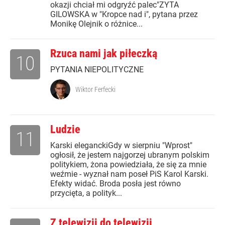
okazji chciał mi odgryźć palec"ZYTA
GILOWSKA w "Kropce nad i", pytana przez
Monikę Olejnik o różnice...
Rzuca nami jak piłeczką
10
PYTANIA NIEPOLITYCZNE
Wiktor Ferfecki
Ludzie
11
Karski eleganckiGdy w sierpniu "Wprost"
ogłosił, że jestem najgorzej ubranym polskim
politykiem, żona powiedziała, że się za mnie
weźmie - wyznał nam poseł PiS Karol Karski.
Efekty widać. Broda posła jest równo
przycięta, a polityk...
Z telewizji do telewizji