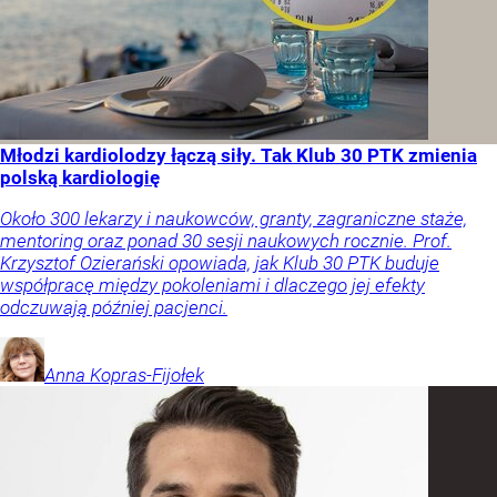
Młodzi kardiolodzy łączą siły. Tak Klub 30 PTK zmienia
polską kardiologię
Około 300 lekarzy i naukowców, granty, zagraniczne staże,
mentoring oraz ponad 30 sesji naukowych rocznie. Prof.
Krzysztof Ozierański opowiada, jak Klub 30 PTK buduje
współpracę między pokoleniami i dlaczego jej efekty
odczuwają później pacjenci.
Anna
Kopras-Fijołek