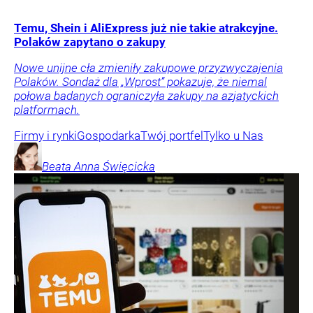
Temu, Shein i AliExpress już nie takie atrakcyjne.
Polaków zapytano o zakupy
Nowe unijne cła zmieniły zakupowe przyzwyczajenia
Polaków. Sondaż dla „Wprost” pokazuje, że niemal
połowa badanych ograniczyła zakupy na azjatyckich
platformach.
Firmy i rynki
Gospodarka
Twój portfel
Tylko u Nas
Beata Anna
Święcicka