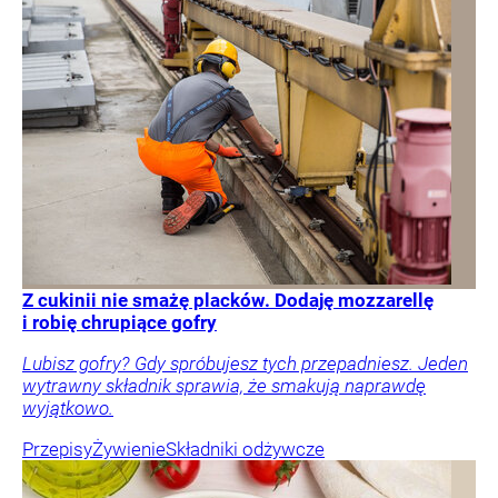
Z cukinii nie smażę placków. Dodaję mozzarellę
i robię chrupiące gofry
Lubisz gofry? Gdy spróbujesz tych przepadniesz. Jeden
wytrawny składnik sprawia, że smakują naprawdę
wyjątkowo.
Przepisy
Żywienie
Składniki odżywcze