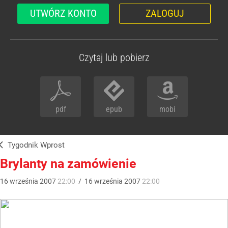
UTWÓRZ KONTO
ZALOGUJ
Czytaj lub pobierz
pdf
epub
mobi
Tygodnik Wprost
Brylanty na zamówienie
16
września
2007
22:00
/
16
września
2007
22:00