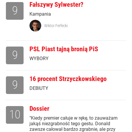
Fałszywy Sylwester?
9
Kampania
Wiktor Ferfecki
PSL Piast tajną bronią PiS
9
WYBORY
16 procent Strzyczkowskiego
9
DEBIUTY
Dossier
10
"Kiedy premier całuje w rękę, to zauważam
jakąś niezgrabność tego gestu. Donald
zawsze całował bardzo zgrabnie, ale przy