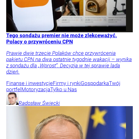
Tego sondażu premier nie może zlekceważyć.
Polacy o przywróceniu CPN
Prawie dwie trzecie Polaków chce przywrócenia
pakietu CPN na dwa ostatnie tygodnie wakacji – wynika
z sondażu dla „Wprost”. Decyzja w tej sprawie lada
dzień.
Finanse i inwestycje
Firmy i rynki
Gospodarka
Twój
portfel
Motoryzacja
Tylko u Nas
Radosław
Święcki