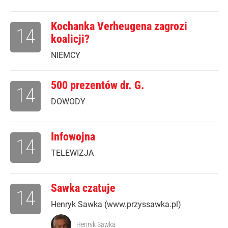
Kochanka Verheugena zagrozi
14
koalicji?
NIEMCY
500 prezentów dr. G.
14
DOWODY
Infowojna
14
TELEWIZJA
Sawka czatuje
14
Henryk Sawka (www.przyssawka.pl)
Henryk Sawka