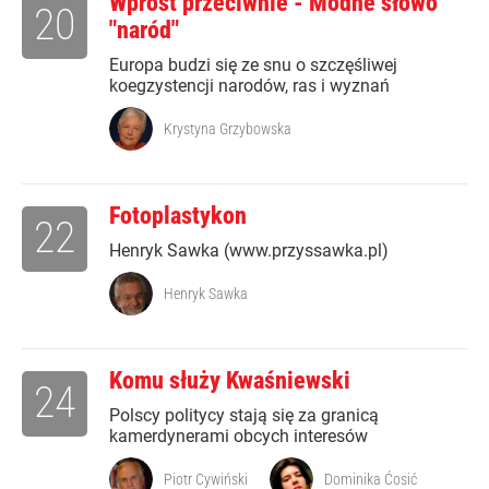
Wprost przeciwnie - Modne słowo
20
"naród"
Europa budzi się ze snu o szczęśliwej
koegzystencji narodów, ras i wyznań
Krystyna Grzybowska
Fotoplastykon
22
Henryk Sawka (www.przyssawka.pl)
Henryk Sawka
Komu służy Kwaśniewski
24
Polscy politycy stają się za granicą
kamerdynerami obcych interesów
Piotr Cywiński
Dominika Ćosić