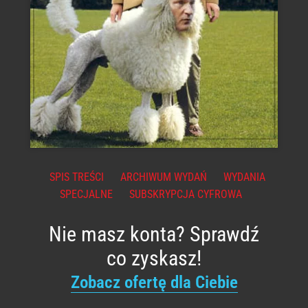
SPIS TREŚCI
ARCHIWUM WYDAŃ
WYDANIA
SPECJALNE
SUBSKRYPCJA CYFROWA
Nie masz konta? Sprawdź
co zyskasz!
Zobacz ofertę dla Ciebie