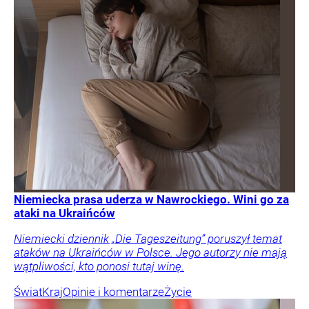
Niemiecka prasa uderza w Nawrockiego. Wini go za
ataki na Ukraińców
Niemiecki dziennik „Die Tageszeitung” poruszył temat
ataków na Ukraińców w Polsce. Jego autorzy nie mają
wątpliwości, kto ponosi tutaj winę.
Świat
Kraj
Opinie i komentarze
Życie