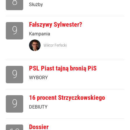
8
Służby
Fałszywy Sylwester?
9
Kampania
Wiktor Ferfecki
PSL Piast tajną bronią PiS
9
WYBORY
16 procent Strzyczkowskiego
9
DEBIUTY
Dossier