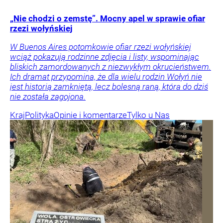
„Nie chodzi o zemstę”. Mocny apel w sprawie ofiar
rzezi wołyńskiej
W Buenos Aires potomkowie ofiar rzezi wołyńskiej
wciąż pokazują rodzinne zdjęcia i listy, wspominając
bliskich zamordowanych z niezwykłym okrucieństwem.
Ich dramat przypomina, że dla wielu rodzin Wołyń nie
jest historią zamkniętą, lecz bolesną raną, która do dziś
nie została zagojona.
Kraj
Polityka
Opinie i komentarze
Tylko u Nas