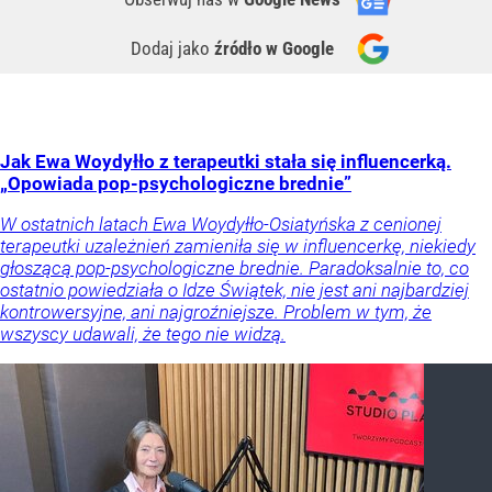
Dodaj jako
źródło w Google
Jak Ewa Woydyłło z terapeutki stała się influencerką.
„Opowiada pop-psychologiczne brednie”
W ostatnich latach Ewa Woydyłło-Osiatyńska z cenionej
terapeutki uzależnień zamieniła się w influencerkę, niekiedy
głoszącą pop-psychologiczne brednie. Paradoksalnie to, co
ostatnio powiedziała o Idze Świątek, nie jest ani najbardziej
kontrowersyjne, ani najgroźniejsze. Problem w tym, że
wszyscy udawali, że tego nie widzą.