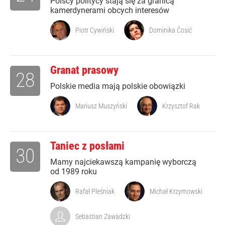
Polscy politycy stają się za granicą
kamerdynerami obcych interesów
Piotr Cywiński
Dominika Ćosić
Granat prasowy
28
Polskie media mają polskie obowiązki
Mariusz Muszyński
Krzysztof Rak
Taniec z posłami
30
Mamy najciekawszą kampanię wyborczą
od 1989 roku
Rafał Pleśniak
Michał Krzymowski
Sebastian Zawadzki