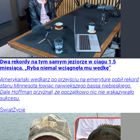
Dwa rekordy na tym samym jeziorze w ciągu 1,5
miesiąca. „Ryba niemal wciągnęła mu wędkę”
Amerykański wędkarz po przejściu na emeryturę pobił rekord
stanu Minnesota łowiąc największego bassa niebieskiego.
Dale Hoffman przyznał, że początkowo nic nie wskazywało
sukcesu.
Świat
Życie