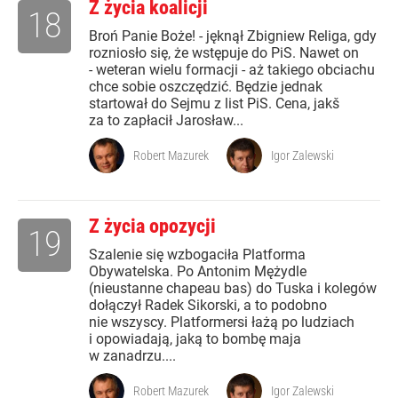
Z życia koalicji
18
Broń Panie Boże! - jęknął Zbigniew Religa, gdy
rozniosło się, że wstępuje do PiS. Nawet on
- weteran wielu formacji - aż takiego obciachu
chce sobie oszczędzić. Będzie jednak
startował do Sejmu z list PiS. Cena, jakš
za to zapłacił Jarosław...
Robert Mazurek
Igor Zalewski
Z życia opozycji
19
Szalenie się wzbogaciła Platforma
Obywatelska. Po Antonim Mężydle
(nieustanne chapeau bas) do Tuska i kolegów
dołączył Radek Sikorski, a to podobno
nie wszyscy. Platformersi łażą po ludziach
i opowiadają, jaką to bombę maja
w zanadrzu....
Robert Mazurek
Igor Zalewski