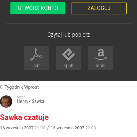
UTWÓRZ KONTO
ZALOGUJ
Czytaj lub pobierz
pdf
epub
mobi
Tygodnik Wprost
Autor:
Henryk Sawka
Sawka czatuje
16
września
2007
22:00
/
16
września
2007
22:00