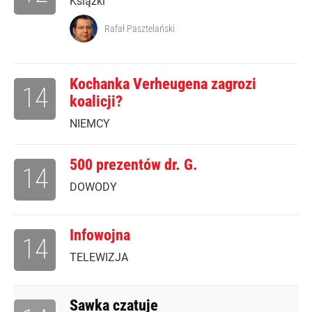
Książki
Rafał Pasztelański
Kochanka Verheugena zagrozi
14
koalicji?
NIEMCY
500 prezentów dr. G.
14
DOWODY
Infowojna
14
TELEWIZJA
Sawka czatuje