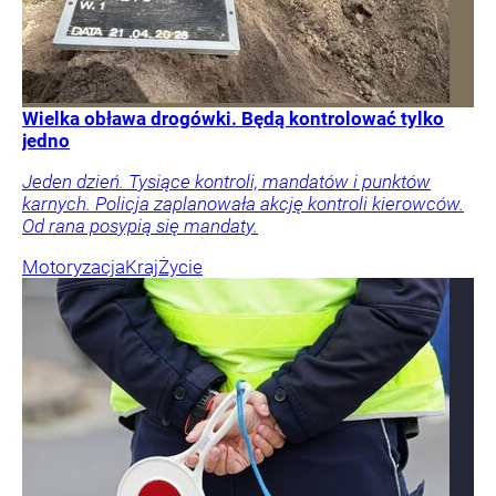
Wielka obława drogówki. Będą kontrolować tylko
jedno
Jeden dzień. Tysiące kontroli, mandatów i punktów
karnych. Policja zaplanowała akcję kontroli kierowców.
Od rana posypią się mandaty.
Motoryzacja
Kraj
Życie