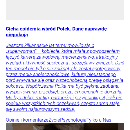
Cicha epidemia wśród Polek. Dane naprawdę
niepokoją
Jeszcze kilkanaście lat temu mówiło się o
„superwoman” – kobiecie, która miała z powodzeniem
łączyć karierę zawodową, macierzyństwo, atrakcyjny
wygląd, aktywność społeczną i szczęśliwy związek. Dziś
ten model nie tylko nie zniknął, ale został spotęgowany
przez media społecznościowe, kulturę nieustannego
porównywania się oraz wszechobecną presję osiągania
sukcesu. Współczesna Polka ma być piękna, zadbana,
wysportowana, przedsiębiorcza, emocjonalnie dojrzała.
Ma być dobrą matką, partnerką i przyjaciółką. A jeśli nie
spełnia wszystkich tych oczekiwań, często sama staje
się swoim najsurowszym sędzią.
Opinie i komentarze
Życie
Psychologia
Tylko u Nas