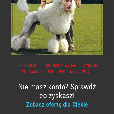
SPIS TREŚCI
ARCHIWUM WYDAŃ
WYDANIA
SPECJALNE
SUBSKRYPCJA CYFROWA
Nie masz konta? Sprawdź
co zyskasz!
Zobacz ofertę dla Ciebie