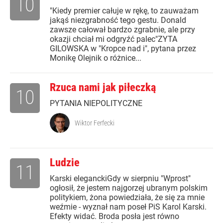
10
"Kiedy premier całuje w rękę, to zauważam
jakąś niezgrabność tego gestu. Donald
zawsze całował bardzo zgrabnie, ale przy
okazji chciał mi odgryźć palec"ZYTA
GILOWSKA w "Kropce nad i", pytana przez
Monikę Olejnik o różnice...
Rzuca nami jak piłeczką
10
PYTANIA NIEPOLITYCZNE
Wiktor Ferfecki
Ludzie
11
Karski eleganckiGdy w sierpniu "Wprost"
ogłosił, że jestem najgorzej ubranym polskim
politykiem, żona powiedziała, że się za mnie
weźmie - wyznał nam poseł PiS Karol Karski.
Efekty widać. Broda posła jest równo