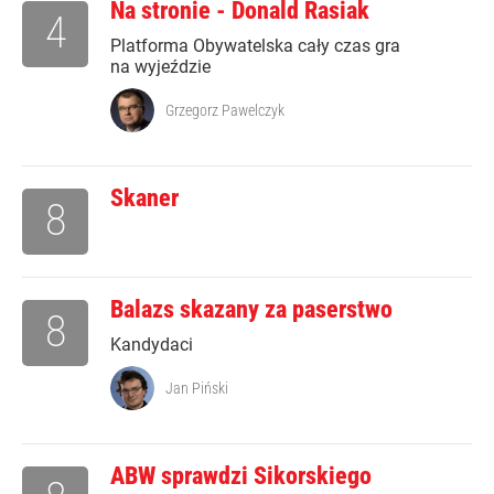
Na stronie - Donald Rasiak
4
Platforma Obywatelska cały czas gra
na wyjeździe
Grzegorz Pawelczyk
Skaner
8
Balazs skazany za paserstwo
8
Kandydaci
Jan Piński
ABW sprawdzi Sikorskiego