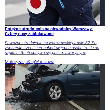
Potężne utrudnienia na obwodnicy Warszawy.
Cztery pasy zablokowane
Poważne utrudnienia na warszawskiej trasie S2. Po
zderzeniu trzech samochodów jedna osoba trafiła do
szpitala. Ruch odbywa się pasem awaryjnym.
Motoryzacja
Kraj
Warszawa