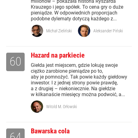
milionów – pokazała historia Ryszarda
Krauzego i jego spółek. To cena gry o duże
pieniądze. W odpowiednich proporcjach
podobne dylematy dotyczą każdego z...
Michał Zieliński
Aleksander Piński
Hazard na parkiecie
60
Giełda jest miejscem, gdzie lokuję swoje
ciężko zarobione pieniądze po to,
aby je pomnożyć. Tak powie każdy giełdowy
inwestor. I z jednej strony powie prawdę,
a z drugiej – niekoniecznie. Na giełdzie
w kilkanaście miesięcy można podwoić, a...
Witold M. Orłowski
Bawarska cola
64