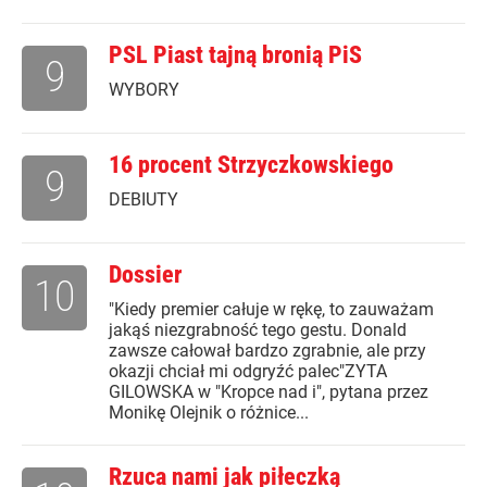
PSL Piast tajną bronią PiS
9
WYBORY
16 procent Strzyczkowskiego
9
DEBIUTY
Dossier
10
"Kiedy premier całuje w rękę, to zauważam
jakąś niezgrabność tego gestu. Donald
zawsze całował bardzo zgrabnie, ale przy
okazji chciał mi odgryźć palec"ZYTA
GILOWSKA w "Kropce nad i", pytana przez
Monikę Olejnik o różnice...
Rzuca nami jak piłeczką