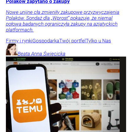
Polaków zapytano o zakupy
Nowe unijne cła zmieniły zakupowe przyzwyczajenia
Polaków. Sondaż dla „Wprost” pokazuje, że niemal
połowa badanych ograniczyła zakupy na azjatyckich
platformach.
Firmy i rynki
Gospodarka
Twój portfel
Tylko u Nas
Beata Anna
Święcicka