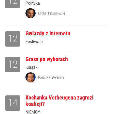
12
Polityka
Michał Krzymowski
Gwiazdy z Internetu
12
Festiwale
Gross po wyborach
12
Książki
Rafał Pasztelański
Kochanka Verheugena zagrozi
14
koalicji?
NIEMCY