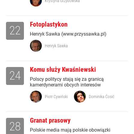
Krystyna Grzybowska
Fotoplastykon
22
Henryk Sawka (www.przyssawka.pl)
Henryk Sawka
Komu służy Kwaśniewski
24
Polscy politycy stają się za granicą
kamerdynerami obcych interesów
Piotr Cywiński
Dominika Ćosić
Granat prasowy
28
Polskie media mają polskie obowiązki