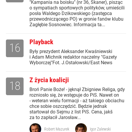
"Kampania na boisku" (nr 36, Skaner), pisząc
o sympatiach sportowych polityków, umieścili
posła Waldego Dzikowskiego (zastępca
przewodniczącego PO) w gronie fanów klubu
Zagłębie Sosnowiec. Informacja ta...
Playback
16
Były prezydent Aleksander Kwaśniewski
i Adam Michnik redaktor naczelny "Gazety
Wyborczej"Fot. J.Ostałowski/East News
Z życia koalicji
18
Broń Panie Boże! - jęknął Zbigniew Religa, gdy
rozniosło się, że wstępuje do PiS. Nawet on
- weteran wielu formacji - aż takiego obciachu
chce sobie oszczędzić. Będzie jednak
startował do Sejmu z list PiS. Cena, jakš
za to zapłacił Jarosław...
Robert Mazurek
Igor Zalewski