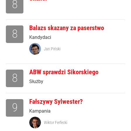
8
Balazs skazany za paserstwo
8
Kandydaci
Jan Piński
ABW sprawdzi Sikorskiego
8
Służby
Fałszywy Sylwester?
9
Kampania
Wiktor Ferfecki