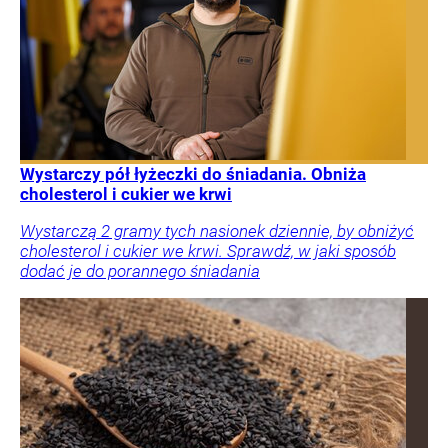
Wystarczy pół łyżeczki do śniadania. Obniża
cholesterol i cukier we krwi
Wystarczą 2 gramy tych nasionek dziennie, by obniżyć
cholesterol i cukier we krwi. Sprawdź, w jaki sposób
dodać je do porannego śniadania