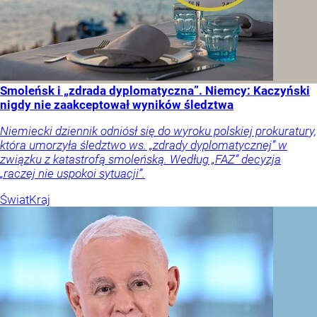
Smoleńsk i „zdrada dyplomatyczna”. Niemcy: Kaczyński
nigdy nie zaakceptował wyników śledztwa
Niemiecki dziennik odniósł się do wyroku polskiej prokuratury,
która umorzyła śledztwo ws. „zdrady dyplomatycznej” w
związku z katastrofą smoleńską. Według „FAZ” decyzja
„raczej nie uspokoi sytuacji”.
Świat
Kraj