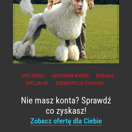
SPIS TREŚCI
ARCHIWUM WYDAŃ
WYDANIA
SPECJALNE
SUBSKRYPCJA CYFROWA
Nie masz konta? Sprawdź
co zyskasz!
Zobacz ofertę dla Ciebie