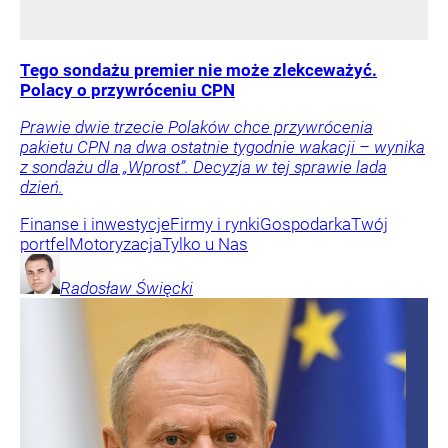
Tego sondażu premier nie może zlekceważyć.
Polacy o przywróceniu CPN
Prawie dwie trzecie Polaków chce przywrócenia
pakietu CPN na dwa ostatnie tygodnie wakacji – wynika
z sondażu dla „Wprost”. Decyzja w tej sprawie lada
dzień.
Finanse i inwestycje
Firmy i rynki
Gospodarka
Twój
portfel
Motoryzacja
Tylko u Nas
Radosław
Święcki