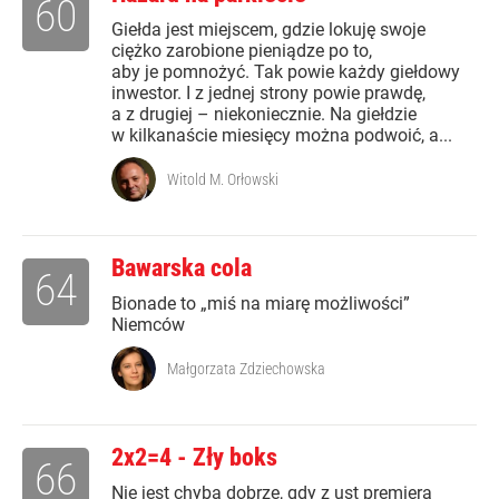
60
Giełda jest miejscem, gdzie lokuję swoje
ciężko zarobione pieniądze po to,
aby je pomnożyć. Tak powie każdy giełdowy
inwestor. I z jednej strony powie prawdę,
a z drugiej – niekoniecznie. Na giełdzie
w kilkanaście miesięcy można podwoić, a...
Witold M. Orłowski
Bawarska cola
64
Bionade to „miś na miarę możliwości”
Niemców
Małgorzata Zdziechowska
2x2=4 - Zły boks
66
Nie jest chyba dobrze, gdy z ust premiera