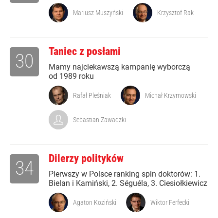
Mariusz Muszyński
Krzysztof Rak
Taniec z posłami
30
Mamy najciekawszą kampanię wyborczą
od 1989 roku
Rafał Pleśniak
Michał Krzymowski
Sebastian Zawadzki
Dilerzy polityków
34
Pierwszy w Polsce ranking spin doktorów: 1.
Bielan i Kamiński, 2. Séguéla, 3. Ciesiołkiewicz
Agaton Koziński
Wiktor Ferfecki