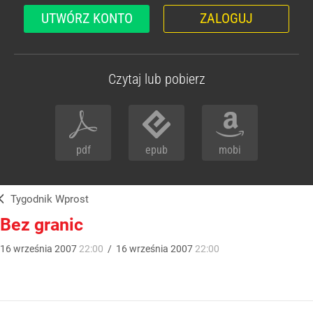
UTWÓRZ KONTO
ZALOGUJ
Czytaj lub pobierz
pdf
epub
mobi
Tygodnik Wprost
Bez granic
16
września
2007
22:00
/
16
września
2007
22:00