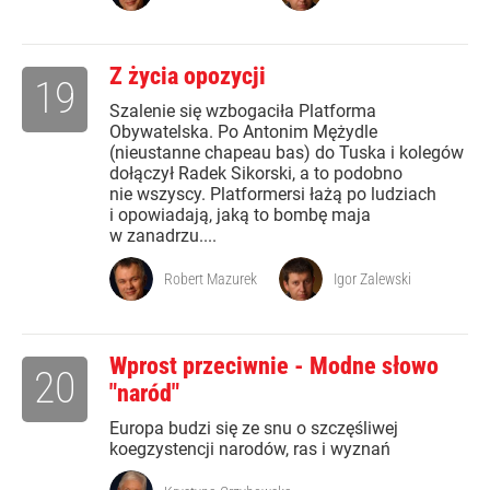
Z życia opozycji
19
Szalenie się wzbogaciła Platforma
Obywatelska. Po Antonim Mężydle
(nieustanne chapeau bas) do Tuska i kolegów
dołączył Radek Sikorski, a to podobno
nie wszyscy. Platformersi łażą po ludziach
i opowiadają, jaką to bombę maja
w zanadrzu....
Robert Mazurek
Igor Zalewski
Wprost przeciwnie - Modne słowo
20
"naród"
Europa budzi się ze snu o szczęśliwej
koegzystencji narodów, ras i wyznań