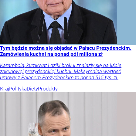
Tym będzie można się objadać w Pałacu Prezydenckim.
Zamówienia kuchni na ponad pół miliona zł
Karambola, kumkwat i dziki brokuł znalazły się na liście
zakupowej prezydenckiej kuchni. Maksymalna wartość
umowy z Pałacem Prezydenckim to ponad 515 tys. zł.
Kraj
Polityka
Diety
Produkty