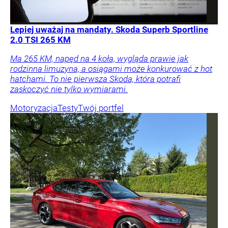
Lepiej uważaj na mandaty. Skoda Superb Sportline
2.0 TSI 265 KM
Ma 265 KM, napęd na 4 koła, wygląda prawie jak
rodzinna limuzyna, a osiągami może konkurować z hot
hatchami. To nie pierwsza Skoda, która potrafi
zaskoczyć nie tylko wymiarami.
Motoryzacja
Testy
Twój portfel