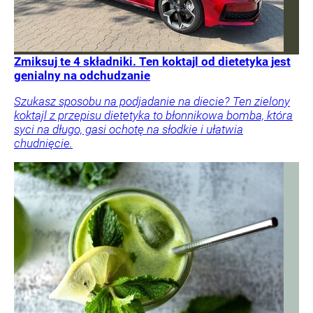
Zmiksuj te 4 składniki. Ten koktajl od dietetyka jest
genialny na odchudzanie
Szukasz sposobu na podjadanie na diecie? Ten zielony
koktajl z przepisu dietetyka to błonnikowa bomba, która
syci na długo, gasi ochotę na słodkie i ułatwia
chudnięcie.