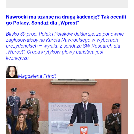
Nawrocki ma szansę na drugą kadencję? Tak ocenili
go Polacy. Sondaż dla „Wprost”
Blisko 39 proc. Polek i Polaków deklaruje, że ponownie
zagłosowałoby na Karola Nawrockiego w wyborach
prezydenckich – wynika z sondażu SW Research dla
„Wprost”. Grupa krytyków głowy państwa jest
liczniejsza.
Magdalena
Frindt