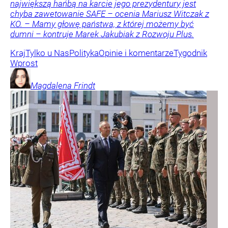
największą hańbą na karcie jego prezydentury jest
chyba zawetowanie SAFE – ocenia Mariusz Witczak z
KO. – Mamy głowę państwa, z której możemy być
dumni – kontruje Marek Jakubiak z Rozwoju Plus.
Kraj
Tylko u Nas
Polityka
Opinie i komentarze
Tygodnik
Wprost
Magdalena
Frindt