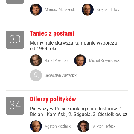
Mariusz Muszyński
Krzysztof Rak
Taniec z posłami
30
Mamy najciekawszą kampanię wyborczą
od 1989 roku
Rafał Pleśniak
Michał Krzymowski
Sebastian Zawadzki
Dilerzy polityków
34
Pierwszy w Polsce ranking spin doktorów: 1.
Bielan i Kamiński, 2. Séguéla, 3. Ciesiołkiewicz
Agaton Koziński
Wiktor Ferfecki