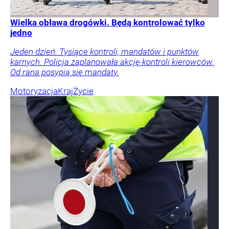
Wielka obława drogówki. Będą kontrolować tylko
jedno
Jeden dzień. Tysiące kontroli, mandatów i punktów
karnych. Policja zaplanowała akcję kontroli kierowców.
Od rana posypią się mandaty.
Motoryzacja
Kraj
Życie