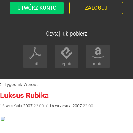
UTWÓRZ KONTO
ZALOGUJ
Czytaj lub pobierz
pdf
epub
mobi
Tygodnik Wprost
Luksus Rubika
16
września
2007
22:00
/
16
września
2007
22:00