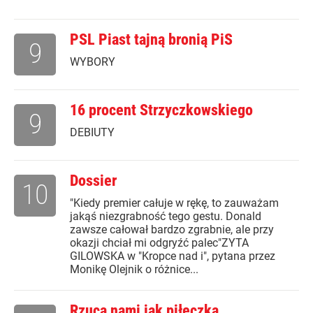
PSL Piast tajną bronią PiS
9
WYBORY
16 procent Strzyczkowskiego
9
DEBIUTY
Dossier
10
"Kiedy premier całuje w rękę, to zauważam
jakąś niezgrabność tego gestu. Donald
zawsze całował bardzo zgrabnie, ale przy
okazji chciał mi odgryźć palec"ZYTA
GILOWSKA w "Kropce nad i", pytana przez
Monikę Olejnik o różnice...
Rzuca nami jak piłeczką