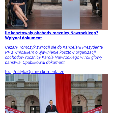
Ile kosztowały obchody rocznicy Nawrockiego?
Wpłynął dokument
Cezary Tomczyk zwrócił się do Kancelarii Prezydenta
RP z wnioskiem o ujawnienie kosztów organizacji
obchodów rocznicy Karola Nawrockiego w roli głowy
państwa. Opublikował dokument.
Kraj
Polityka
Opinie i komentarze