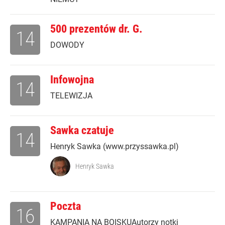
500 prezentów dr. G.
14
DOWODY
Infowojna
14
TELEWIZJA
Sawka czatuje
14
Henryk Sawka (www.przyssawka.pl)
Henryk Sawka
Poczta
16
KAMPANIA NA BOISKUAutorzy notki