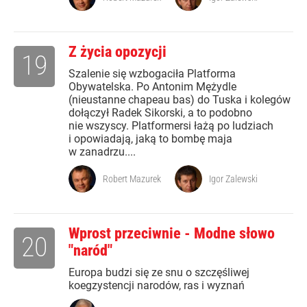
Z życia opozycji
19
Szalenie się wzbogaciła Platforma
Obywatelska. Po Antonim Mężydle
(nieustanne chapeau bas) do Tuska i kolegów
dołączył Radek Sikorski, a to podobno
nie wszyscy. Platformersi łażą po ludziach
i opowiadają, jaką to bombę maja
w zanadrzu....
Robert Mazurek
Igor Zalewski
Wprost przeciwnie - Modne słowo
20
"naród"
Europa budzi się ze snu o szczęśliwej
koegzystencji narodów, ras i wyznań