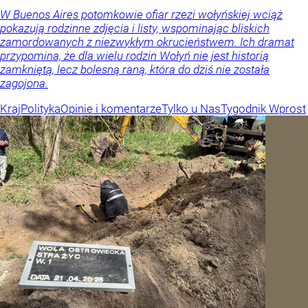
W Buenos Aires potomkowie ofiar rzezi wołyńskiej wciąż
pokazują rodzinne zdjęcia i listy, wspominając bliskich
zamordowanych z niezwykłym okrucieństwem. Ich dramat
przypomina, że dla wielu rodzin Wołyń nie jest historią
zamkniętą, lecz bolesną raną, która do dziś nie została
zagojona.
Kraj
Polityka
Opinie i komentarze
Tylko u Nas
Tygodnik Wprost