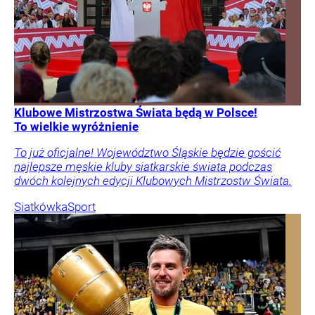
Klubowe Mistrzostwa Świata będą w Polsce!
To wielkie wyróżnienie
To już oficjalne! Województwo Śląskie będzie gościć
najlepsze męskie kluby siatkarskie świata podczas
dwóch kolejnych edycji Klubowych Mistrzostw Świata.
Siatkówka
Sport