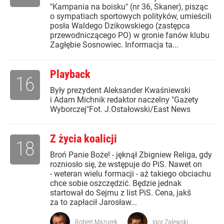
"Kampania na boisku" (nr 36, Skaner), pisząc
o sympatiach sportowych polityków, umieścili
posła Waldego Dzikowskiego (zastępca
przewodniczącego PO) w gronie fanów klubu
Zagłębie Sosnowiec. Informacja ta...
Playback
16
Były prezydent Aleksander Kwaśniewski
i Adam Michnik redaktor naczelny "Gazety
Wyborczej"Fot. J.Ostałowski/East News
Z życia koalicji
18
Broń Panie Boże! - jęknął Zbigniew Religa, gdy
rozniosło się, że wstępuje do PiS. Nawet on
- weteran wielu formacji - aż takiego obciachu
chce sobie oszczędzić. Będzie jednak
startował do Sejmu z list PiS. Cena, jakš
za to zapłacił Jarosław...
Robert Mazurek
Igor Zalewski