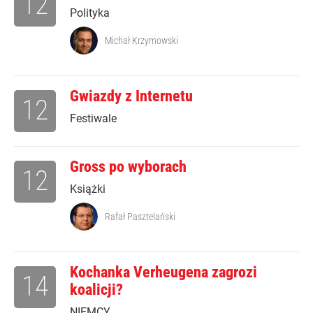
12
Polityka
Michał Krzymowski
Gwiazdy z Internetu
12
Festiwale
Gross po wyborach
12
Książki
Rafał Pasztelański
Kochanka Verheugena zagrozi
14
koalicji?
NIEMCY