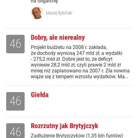
na oligarchę
Maciej Rybiński
Dobry, ale nierealny
46
Projekt budżetu na 2008 r. zakłada,
że dochody wyniosą 247 mld zł, a wydatki
- 275,2 mld zł. Dobre jest to, że deficyt
wyniesie 28,2 mld zł, czyli prawie 2 mld zł
mniej niż zaplanowano na 2007 r. Zła nowina
wiąże się z tempem wzrostu wydatków. Ma...
Giełda
46
Rozrzutny jak Brytyjczyk
46
Zadłużenie Brytyjczyków (1,35 bln funtów)