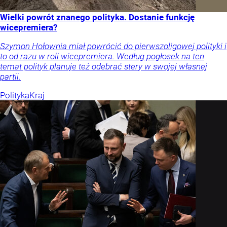
Wielki powrót znanego polityka. Dostanie funkcję
wicepremiera?
Szymon Hołownia miał powrócić do pierwszoligowej polityki i
to od razu w roli wicepremiera. Według pogłosek na ten
temat polityk planuje też odebrać stery w swojej własnej
partii.
Polityka
Kraj