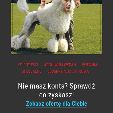
SPIS TREŚCI
ARCHIWUM WYDAŃ
WYDANIA
SPECJALNE
SUBSKRYPCJA CYFROWA
Nie masz konta? Sprawdź
co zyskasz!
Zobacz ofertę dla Ciebie