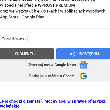
w specjalnej ofercie
WPROST PREMIUM
oraz we wszystkich e-kioskach i w aplikacjach mobilnych
App Store
i
Google Play
.
Tygodnik Wprost
SKOMENTUJ
UDOSTĘPNIJ
Obserwuj nas
w
Google News
Dodaj jako
źródło w Google
„Nie chodzi o zemstę”. Mocny apel w sprawie ofiar rzezi
wołyńskiej