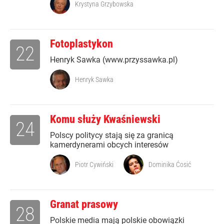
Krystyna Grzybowska
Fotoplastykon
22
Henryk Sawka (www.przyssawka.pl)
Henryk Sawka
Komu służy Kwaśniewski
24
Polscy politycy stają się za granicą
kamerdynerami obcych interesów
Piotr Cywiński
Dominika Ćosić
Granat prasowy
28
Polskie media mają polskie obowiązki