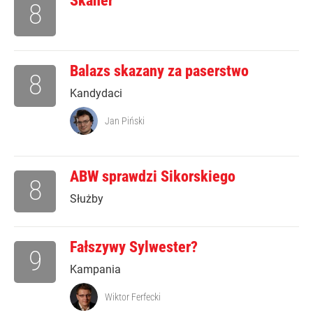
Skaner
8
Balazs skazany za paserstwo
8
Kandydaci
Jan Piński
ABW sprawdzi Sikorskiego
8
Służby
Fałszywy Sylwester?
9
Kampania
Wiktor Ferfecki