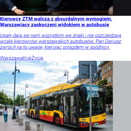
Kierowcy ZTM walczą z absurdalnym wymogiem.
Warszawiacy zaskoczeni widokiem w autobusie
Upały dają się nam wszystkim we znaki i nie oszczędzają
wcale kierowców warszawskich autobusów. Pan Dariusz
zwrócił na to uwagę, kierując pojazdem w spódnicy.
Warszawa
Kraj
Życie