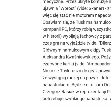
medyczne. Przez ukryte kontuzje 
ujawnia "Wprost" (vide: Skaner) -
więc się stać nie motorem napędo
Obawiam się, że Tusk ma hamulco
kampanii PO, którzy robią wszystko
w historii) wybijają fachowcy z par
czas gra na wyjeździe (vide: "Dilerz
Głównym hamulcowym ekipy Tuska o
Aleksandra Kwaśniewskiego. Pożytek
czerwone kartki (vide: "Ambasadoro
Na razie Tusk rusza do gry z nowy
że wystąpią raczej na pozycji de
napastnikiem. Będzie nim sam Don
Grzegorz Rasiak w reprezentacji Po
potrzebuje szybkiego napastnika. W