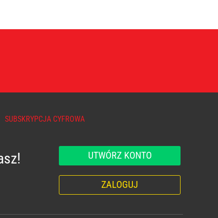
SUBSKRYPCJA CYFROWA
UTWÓRZ KONTO
asz!
ZALOGUJ