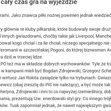
cały czas gra na wyjeździe
rami. Jako znawca piłki nożnej powinien jednak wiedzieć
y głównie te kluby piłkarskie, które budowały swoje druż
nnych gwiazdorami, choćby takie jak Liverpool, Manches
ł kogo chciał i za ile chciał, niczego specjalnego nie 
eromanii w szczecińskiej Pogoni, do której biznesmen An
 dziś w trzeciej lidze.
 PO też ma w składzie dobrych wychowanków. Tyle że t
y w kampanii mieli być Bogdan Zdrojewski, Grzegorz Sch
i wirtuoz Jan Rokita zasiądzie tylko na trybunach. Gwia
ewicz (obaj zresztą do PiS nie należący), a być może ta
etyna, Zdrojewski i inni to co najwyżej rzemieślnicy, d
nia, prezentują tzw. enerdowski styl gry. Co innego tró
tyków. Tusk zapomniał jednak, że nawet największym gwi