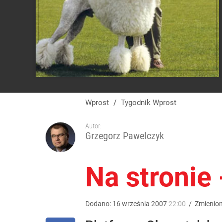
Wprost
/
Tygodnik Wprost
Autor:
Grzegorz Pawelczyk
Na stronie
Dodano:
16
września
2007
22:00
/
Zmienio