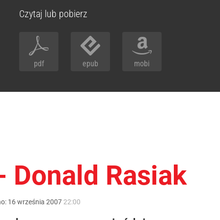
Czytaj lub pobierz
pdf
epub
mobi
 - Donald Rasiak
no:
16
września
2007
22:00