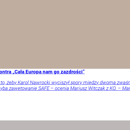
ontra „Cała Europa nam go zazdrości”
a to, żeby Karol Nawrocki wyciszył spory między dwoma zwaś
 chyba zawetowanie SAFE – ocenia Mariusz Witczak z KO. – M