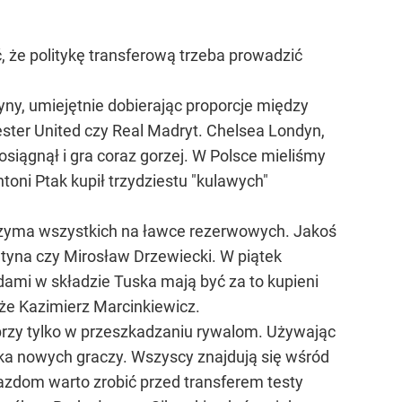
, że politykę transferową trzeba prowadzić
yny, umiejętnie dobierając proporcje między
ter United czy Real Madryt. Chelsea Londyn,
osiągnął i gra coraz gorzej. W Polsce mieliśmy
toni Ptak kupił trzydziestu "kulawych"
rzyma wszystkich na ławce rezerwowych. Jakoś
etyna czy Mirosław Drzewiecki. W piątek
zdami w składzie Tuska mają być za to kupieni
kże Kazimierz Marcinkiewicz.
obrzy tylko w przeszkadzaniu rywalom. Używając
jka nowych graczy. Wszyscy znajdują się wśród
azdom warto zrobić przed transferem testy