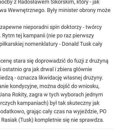
ćby z Radosławem Sikorskim, który - jak
ństwa Wewnętrznego. Były minister obrony może
apewne nieporadni spin doktorzy - twórcy
 Rytm tej kampanii (nie po raz pierwszy
 piłkarskiej nomenklatury - Donald Tusk cały
nę stara się doprowadzić do fuzji z drużyną
statnio gra jak drwal i zbiera głównie
iedzą - oznacza likwidację własnej drużyny.
wanie kondycyjne, można dojść do wniosku,
Jana Rokity, zagra w tych wyborach jednym
rczych kampaniach) był tak skuteczny jak
Dodatkowo, grając cały czas na wyjeździe, PO
 Rasiak (Tusk) kompletnie się nie sprawdza.