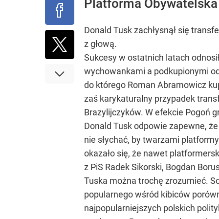
Platforma Obywatelska 
Donald Tusk zachłysnął się transfe
z głową.
Sukcesy w ostatnich latach odnosił
wychowankami a podkupionymi od i
do którego Roman Abramowicz kupowa
zaś karykaturalny przypadek transf
Brazylijczyków. W efekcie Pogoń gra
Donald Tusk odpowie zapewne, że
nie słychać, by twarzami platform
okazało się, że nawet platformersk
z PiS Radek Sikorski, Bogdan Borus
Tuska można trochę zrozumieć. Sch
popularnego wśród kibiców porówna
najpopularniejszych polskich poli