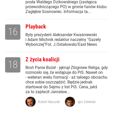
posła Waldego Dzikowskiego (zastępca
przewodniczącego PO) w gronie fanów klubu
Zagłębie Sosnowiec. Informacja ta...
Playback
16
Były prezydent Aleksander Kwaśniewski
i Adam Michnik redaktor naczelny "Gazety
Wyborczej"Fot. J.Ostałowski/East News
Z życia koalicji
18
Broń Panie Boże! - jęknął Zbigniew Religa, gdy
rozniosło się, że wstępuje do PiS. Nawet on
- weteran wielu formacji - aż takiego obciachu
chce sobie oszczędzić. Będzie jednak
startował do Sejmu z list PiS. Cena, jakš
za to zapłacił Jarosław...
Robert Mazurek
Igor Zalewski