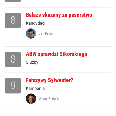
Balazs skazany za paserstwo
8
Kandydaci
Jan Piński
ABW sprawdzi Sikorskiego
8
Służby
Fałszywy Sylwester?
9
Kampania
Wiktor Ferfecki