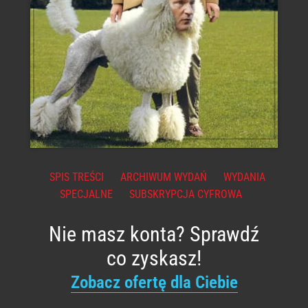
SPIS TREŚCI
ARCHIWUM WYDAŃ
WYDANIA
SPECJALNE
SUBSKRYPCJA CYFROWA
Nie masz konta? Sprawdź
co zyskasz!
Zobacz ofertę dla Ciebie