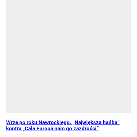
Wrze po roku Nawrockiego. „Największa hańba”
kontra „Cała Europa nam go zazdrości”