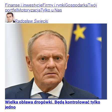
Finanse i inwestycje
Firmy i rynki
Gospodarka
Twój
portfel
Motoryzacja
Tylko u Nas
Radosław
Święcki
Wielka obława drogówki. Będą kontrolować tylko
jedno