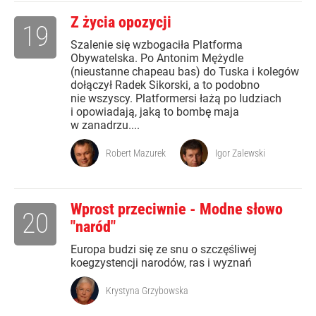
Z życia opozycji
19
Szalenie się wzbogaciła Platforma
Obywatelska. Po Antonim Mężydle
(nieustanne chapeau bas) do Tuska i kolegów
dołączył Radek Sikorski, a to podobno
nie wszyscy. Platformersi łażą po ludziach
i opowiadają, jaką to bombę maja
w zanadrzu....
Robert Mazurek
Igor Zalewski
Wprost przeciwnie - Modne słowo
20
"naród"
Europa budzi się ze snu o szczęśliwej
koegzystencji narodów, ras i wyznań
Krystyna Grzybowska