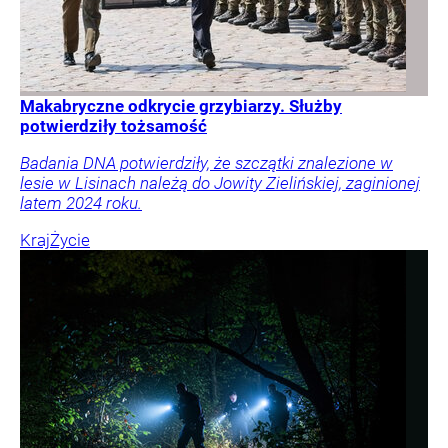
Makabryczne odkrycie grzybiarzy. Służby
potwierdziły tożsamość
Badania DNA potwierdziły, że szczątki znalezione w
lesie w Lisinach należą do Jowity Zielińskiej, zaginionej
latem 2024 roku.
Kraj
Życie