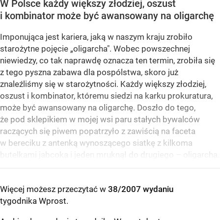
W Polsce każdy większy złodziej, oszust
i kombinator może być awansowany na oligarchę
Imponująca jest kariera, jaką w naszym kraju zrobiło
starożytne pojęcie „oligarcha". Wobec powszechnej
niewiedzy, co tak naprawdę oznacza ten termin, zrobiła się
z tego pyszna zabawa dla pospólstwa, skoro już
znaleźliśmy się w starożytności. Każdy większy złodziej,
oszust i kombinator, któremu siedzi na karku prokuratura,
może być awansowany na oligarchę. Doszło do tego,
że pod sklepikiem w mojej wsi paru stałych bywalców
raczących się piwem popatrzyło z zawiścią na faceta
w bereciku z antenką wynoszącego siatkę z kilkoma
butelkami jabcoka i jeden mruknął do drugiego – oligarcha.
Więcej możesz przeczytać w
38/2007 wydaniu
tygodnika Wprost
.