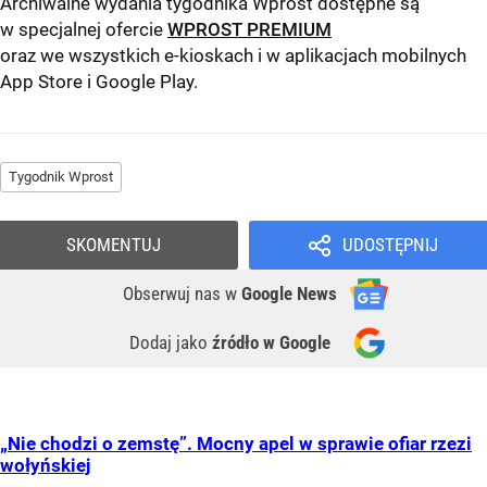
Archiwalne wydania tygodnika Wprost dostępne są
w specjalnej ofercie
WPROST PREMIUM
oraz we wszystkich e-kioskach i w aplikacjach mobilnych
App Store
i
Google Play
.
Tygodnik Wprost
SKOMENTUJ
UDOSTĘPNIJ
Obserwuj nas
w
Google News
Dodaj jako
źródło w Google
„Nie chodzi o zemstę”. Mocny apel w sprawie ofiar rzezi
wołyńskiej