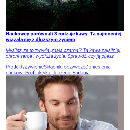
Naukowcy porównali 3 rodzaje kawy. Ta najmocniej
wiązała się z dłuższym życiem
Myślisz, że to zwykła „mała czarna”? Ta kawa najsilniej
chroni serce i wydłuża życie. Sprawdź, czy ją pijesz.
Produkty
Żywienie
Składniki odżywcze
Doniesienia
naukowe
Profilaktyka i leczenie
Badania