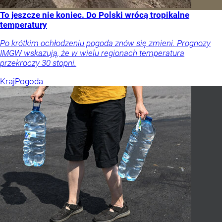
To jeszcze nie koniec. Do Polski wrócą tropikalne
temperatury
Po krótkim ochłodzeniu pogoda znów się zmieni. Prognozy
IMGW wskazują, że w wielu regionach temperatura
przekroczy 30 stopni.
Kraj
Pogoda