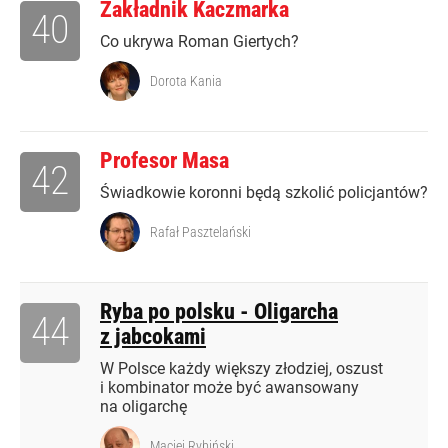
Zakładnik Kaczmarka
40
Co ukrywa Roman Giertych?
Dorota Kania
Profesor Masa
42
Świadkowie koronni będą szkolić policjantów?
Rafał Pasztelański
Ryba po polsku - Oligarcha
44
z jabcokami
W Polsce każdy większy złodziej, oszust
i kombinator może być awansowany
na oligarchę
Maciej Rybiński