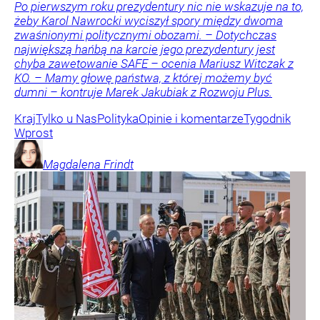
Po pierwszym roku prezydentury nic nie wskazuje na to,
żeby Karol Nawrocki wyciszył spory między dwoma
zwaśnionymi politycznymi obozami. – Dotychczas
największą hańbą na karcie jego prezydentury jest
chyba zawetowanie SAFE – ocenia Mariusz Witczak z
KO. – Mamy głowę państwa, z której możemy być
dumni – kontruje Marek Jakubiak z Rozwoju Plus.
Kraj
Tylko u Nas
Polityka
Opinie i komentarze
Tygodnik
Wprost
Magdalena
Frindt