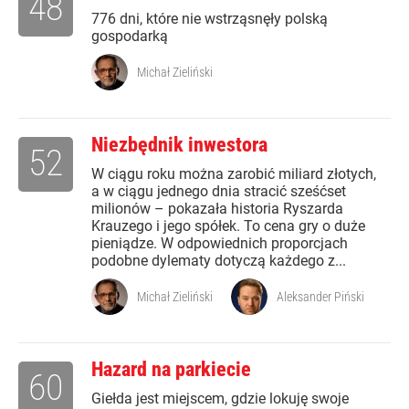
48
776 dni, które nie wstrząsnęły polską
gospodarką
Michał Zieliński
Niezbędnik inwestora
52
W ciągu roku można zarobić miliard złotych,
a w ciągu jednego dnia stracić sześćset
milionów – pokazała historia Ryszarda
Krauzego i jego spółek. To cena gry o duże
pieniądze. W odpowiednich proporcjach
podobne dylematy dotyczą każdego z...
Michał Zieliński
Aleksander Piński
Hazard na parkiecie
60
Giełda jest miejscem, gdzie lokuję swoje