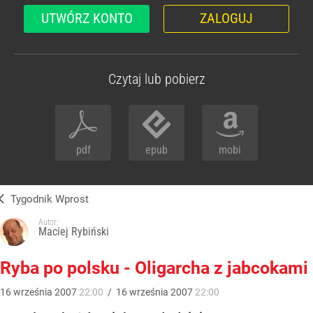
UTWÓRZ KONTO
ZALOGUJ
Czytaj lub pobierz
pdf
epub
mobi
Tygodnik Wprost
Autor:
Maciej Rybiński
Ryba po polsku - Oligarcha z jabcokami
16
września
2007
22:00
/
16
września
2007
22:00