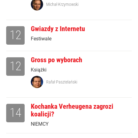
Michał Krzymowski
Gwiazdy z Internetu
12
Festiwale
Gross po wyborach
12
Książki
Rafał Pasztelański
Kochanka Verheugena zagrozi
14
koalicji?
NIEMCY