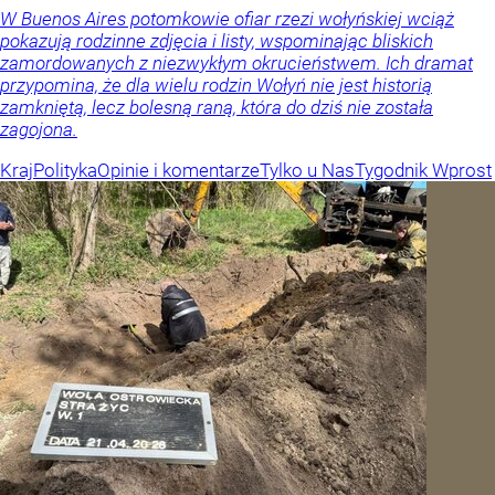
W Buenos Aires potomkowie ofiar rzezi wołyńskiej wciąż
pokazują rodzinne zdjęcia i listy, wspominając bliskich
zamordowanych z niezwykłym okrucieństwem. Ich dramat
przypomina, że dla wielu rodzin Wołyń nie jest historią
zamkniętą, lecz bolesną raną, która do dziś nie została
zagojona.
Kraj
Polityka
Opinie i komentarze
Tylko u Nas
Tygodnik Wprost