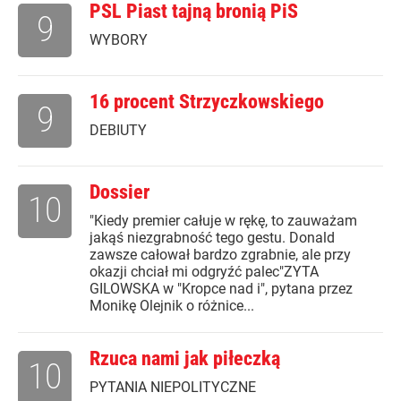
PSL Piast tajną bronią PiS
9
WYBORY
16 procent Strzyczkowskiego
9
DEBIUTY
Dossier
10
"Kiedy premier całuje w rękę, to zauważam
jakąś niezgrabność tego gestu. Donald
zawsze całował bardzo zgrabnie, ale przy
okazji chciał mi odgryźć palec"ZYTA
GILOWSKA w "Kropce nad i", pytana przez
Monikę Olejnik o różnice...
Rzuca nami jak piłeczką
10
PYTANIA NIEPOLITYCZNE