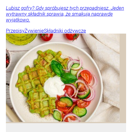
Lubisz gofry? Gdy spróbujesz tych przepadniesz. Jeden
wytrawny składnik sprawia, że smakują naprawdę
wyjątkowo.
Przepisy
Żywienie
Składniki odżywcze