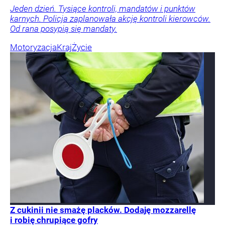
Jeden dzień. Tysiące kontroli, mandatów i punktów
karnych. Policja zaplanowała akcję kontroli kierowców.
Od rana posypią się mandaty.
Motoryzacja
Kraj
Życie
Z cukinii nie smażę placków. Dodaję mozzarellę
i robię chrupiące gofry