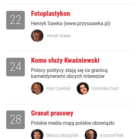
Fotoplastykon
22
Henryk Sawka (www.przyssawka.pl)
Henryk Sawka
Komu służy Kwaśniewski
24
Polscy politycy stają się za granicą
kamerdynerami obcych interesów
Piotr Cywiński
Dominika Ćosić
Granat prasowy
28
Polskie media mają polskie obowiązki
Mariusz Muszyński
Krzysztof Rak