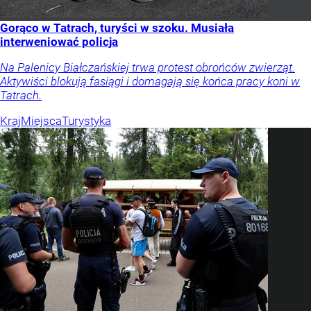
Gorąco w Tatrach, turyści w szoku. Musiała
interweniować policja
Na Palenicy Białczańskiej trwa protest obrońców zwierząt.
Aktywiści blokują fasiągi i domagają się końca pracy koni w
Tatrach.
Kraj
Miejsca
Turystyka