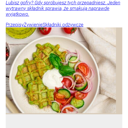
Lubisz gofry? Gdy spróbujesz tych przepadniesz. Jeden
wytrawny składnik sprawia, że smakują naprawdę
wyjątkowo.
Przepisy
Żywienie
Składniki odżywcze