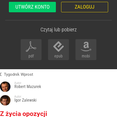
UTWÓRZ KONTO
ZALOGUJ
Czytaj lub pobierz
pdf
epub
mobi
Tygodnik Wprost
Autor:
Robert Mazurek
Autor:
Igor Zalewski
Z życia opozycji