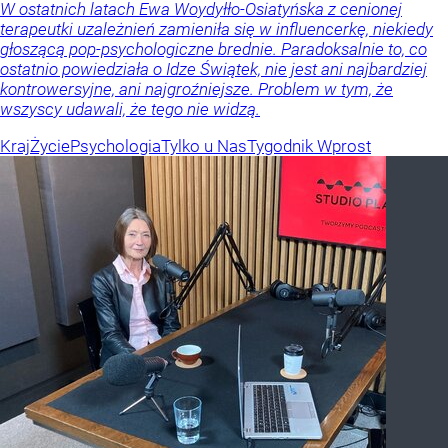
W ostatnich latach Ewa Woydyłło-Osiatyńska z cenionej
terapeutki uzależnień zamieniła się w influencerkę, niekiedy
głoszącą pop-psychologiczne brednie. Paradoksalnie to, co
ostatnio powiedziała o Idze Świątek, nie jest ani najbardziej
kontrowersyjne, ani najgroźniejsze. Problem w tym, że
wszyscy udawali, że tego nie widzą.
Kraj
Życie
Psychologia
Tylko u Nas
Tygodnik Wprost