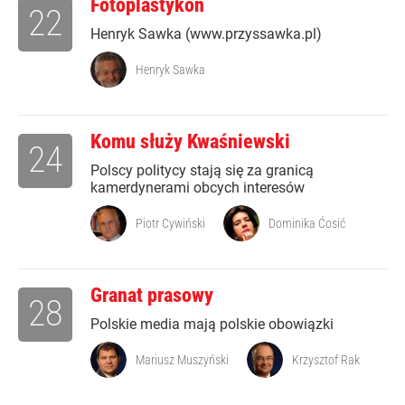
Fotoplastykon
22
Henryk Sawka (www.przyssawka.pl)
Henryk Sawka
Komu służy Kwaśniewski
24
Polscy politycy stają się za granicą
kamerdynerami obcych interesów
Piotr Cywiński
Dominika Ćosić
Granat prasowy
28
Polskie media mają polskie obowiązki
Mariusz Muszyński
Krzysztof Rak