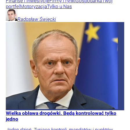
Finanse i inwestycje
Firmy i rynki
Gospodarka
Twój
portfel
Motoryzacja
Tylko u Nas
Radosław
Święcki
Wielka obława drogówki. Będą kontrolować tylko
jedno
Jeden dzień. Tysiące kontroli, mandatów i punktów