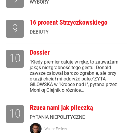
WYBORY
16 procent Strzyczkowskiego
9
DEBIUTY
Dossier
10
"Kiedy premier całuje w rękę, to zauważam
jakąś niezgrabność tego gestu. Donald
zawsze całował bardzo zgrabnie, ale przy
okazji chciał mi odgryźć palec"ZYTA
GILOWSKA w "Kropce nad i", pytana przez
Monikę Olejnik o różnice...
Rzuca nami jak piłeczką
10
PYTANIA NIEPOLITYCZNE
Wiktor Ferfecki