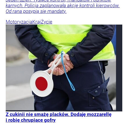
karnych. Policja zaplanowała akcję kontroli kierowców.
Od rana posypią się mandaty.
Motoryzacja
Kraj
Życie
Z cukinii nie smażę placków. Dodaję mozzarellę
i robię chrupiące gofry