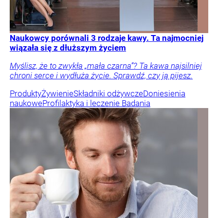
Naukowcy porównali 3 rodzaje kawy. Ta najmocniej
wiązała się z dłuższym życiem
Myślisz, że to zwykła „mała czarna”? Ta kawa najsilniej
chroni serce i wydłuża życie. Sprawdź, czy ją pijesz.
Produkty
Żywienie
Składniki odżywcze
Doniesienia
naukowe
Profilaktyka i leczenie
Badania