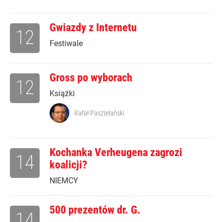
Gwiazdy z Internetu
12
Festiwale
Gross po wyborach
12
Książki
Rafał Pasztelański
Kochanka Verheugena zagrozi
14
koalicji?
NIEMCY
500 prezentów dr. G.
14