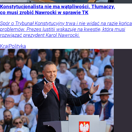
Konstytucjonalista nie ma wątpliwości. Tłumaczy,
co musi zrobić Nawrocki w sprawie TK
Spór o Trybunał Konstytucyjny trwa i nie widać na razie końca
problemów. Prezes Iustitii wskazuje na kwestię, którą musi
rozwiązać prezydent Karol Nawrocki.
Kraj
Polityka