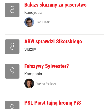
Balazs skazany za paserstwo
8
Kandydaci
Jan Piński
ABW sprawdzi Sikorskiego
8
Służby
Fałszywy Sylwester?
9
Kampania
Wiktor Ferfecki
PSL Piast tajną bronią PiS
9