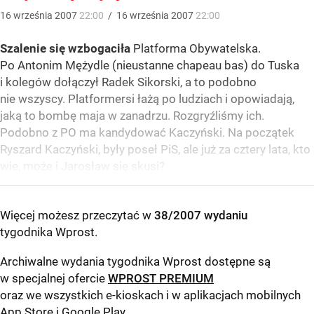
16
września
2007
22:00
/
16
września
2007
22:00
Szalenie się wzbogaciła
Platforma Obywatelska.
Po Antonim Mężydle (nieustanne chapeau bas) do Tuska
i kolegów dołączył Radek Sikorski, a to podobno
nie wszyscy. Platformersi łażą po ludziach i opowiadają,
jaką to bombę maja w zanadrzu. Rozgryźliśmy ich.
Podobno z PO ma kandydować Kaczyński. Na początek
Ryszard Kaczyński, były poseł PiS, ale już za cztery lata, kto
wie, może i Jarosław się skusi?
Więcej możesz przeczytać w
38/2007 wydaniu
tygodnika Wprost
.
Archiwalne wydania tygodnika Wprost dostępne są
w specjalnej ofercie
WPROST PREMIUM
oraz we wszystkich e-kioskach i w aplikacjach mobilnych
App Store
i
Google Play
.