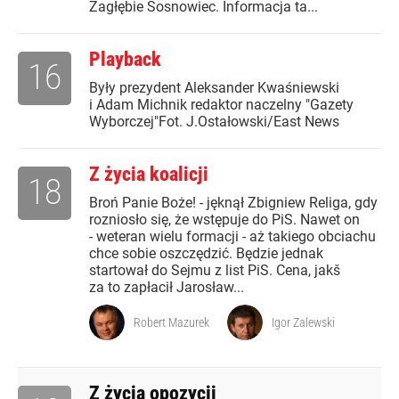
Zagłębie Sosnowiec. Informacja ta...
Playback
16
Były prezydent Aleksander Kwaśniewski
i Adam Michnik redaktor naczelny "Gazety
Wyborczej"Fot. J.Ostałowski/East News
Z życia koalicji
18
Broń Panie Boże! - jęknął Zbigniew Religa, gdy
rozniosło się, że wstępuje do PiS. Nawet on
- weteran wielu formacji - aż takiego obciachu
chce sobie oszczędzić. Będzie jednak
startował do Sejmu z list PiS. Cena, jakš
za to zapłacił Jarosław...
Robert Mazurek
Igor Zalewski
Z życia opozycji