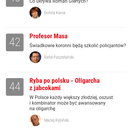
Co ukrywa Roman Giertych?
Dorota Kania
Profesor Masa
42
Świadkowie koronni będą szkolić policjantów?
Rafał Pasztelański
Ryba po polsku - Oligarcha
44
z jabcokami
W Polsce każdy większy złodziej, oszust
i kombinator może być awansowany
na oligarchę
Maciej Rybiński