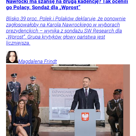
Nawrocki ma szansę na drugą kadencję? Tak ocenili
go Polacy. Sondaż dla „Wprost”
Blisko 39 proc. Polek i Polaków deklaruje, że ponownie
zagłosowałoby na Karola Nawrockiego w wyborach
prezydenckich – wynika z sondażu SW Research dla
„Wprost”. Grupa krytyków głowy państwa jest
liczniejsza.
Magdalena
Frindt