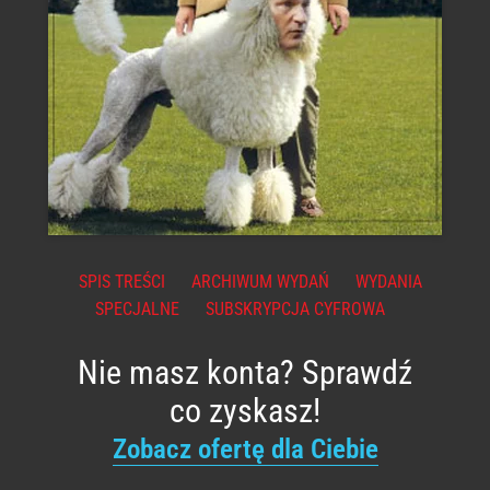
SPIS TREŚCI
ARCHIWUM WYDAŃ
WYDANIA
SPECJALNE
SUBSKRYPCJA CYFROWA
Nie masz konta? Sprawdź
co zyskasz!
Zobacz ofertę dla Ciebie