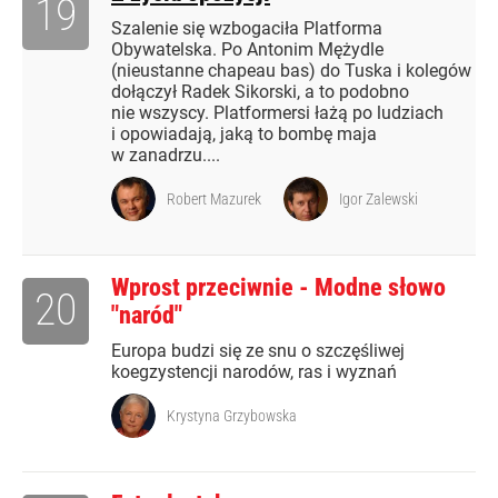
19
Szalenie się wzbogaciła Platforma
Obywatelska. Po Antonim Mężydle
(nieustanne chapeau bas) do Tuska i kolegów
dołączył Radek Sikorski, a to podobno
nie wszyscy. Platformersi łażą po ludziach
i opowiadają, jaką to bombę maja
w zanadrzu....
Robert Mazurek
Igor Zalewski
Wprost przeciwnie - Modne słowo
20
"naród"
Europa budzi się ze snu o szczęśliwej
koegzystencji narodów, ras i wyznań
Krystyna Grzybowska