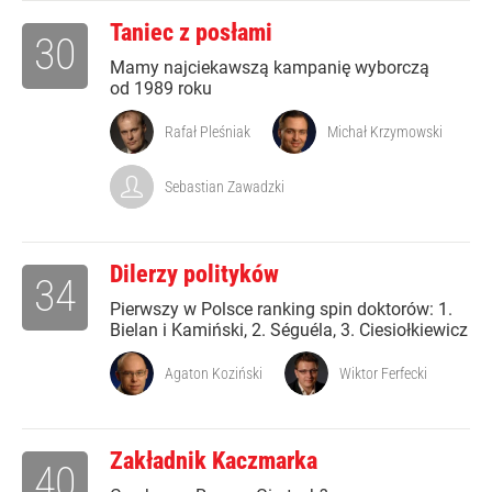
Taniec z posłami
30
Mamy najciekawszą kampanię wyborczą
od 1989 roku
Rafał Pleśniak
Michał Krzymowski
Sebastian Zawadzki
Dilerzy polityków
34
Pierwszy w Polsce ranking spin doktorów: 1.
Bielan i Kamiński, 2. Séguéla, 3. Ciesiołkiewicz
Agaton Koziński
Wiktor Ferfecki
Zakładnik Kaczmarka
40