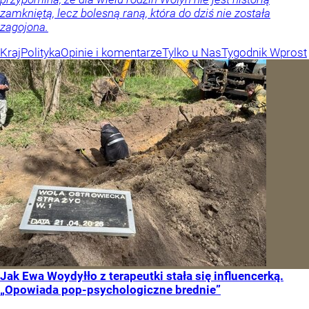
zamkniętą, lecz bolesną raną, która do dziś nie została
zagojona.
Kraj
Polityka
Opinie i komentarze
Tylko u Nas
Tygodnik Wprost
Jak Ewa Woydyłło z terapeutki stała się influencerką.
„Opowiada pop-psychologiczne brednie”