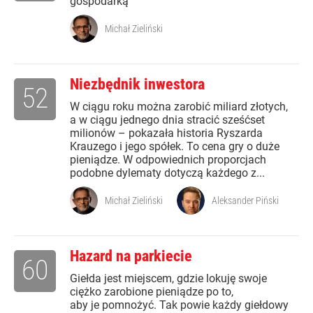
gospodarką
Michał Zieliński
Niezbędnik inwestora
52
W ciągu roku można zarobić miliard złotych,
a w ciągu jednego dnia stracić sześćset
milionów – pokazała historia Ryszarda
Krauzego i jego spółek. To cena gry o duże
pieniądze. W odpowiednich proporcjach
podobne dylematy dotyczą każdego z...
Michał Zieliński
Aleksander Piński
Hazard na parkiecie
60
Giełda jest miejscem, gdzie lokuję swoje
ciężko zarobione pieniądze po to,
aby je pomnożyć. Tak powie każdy giełdowy