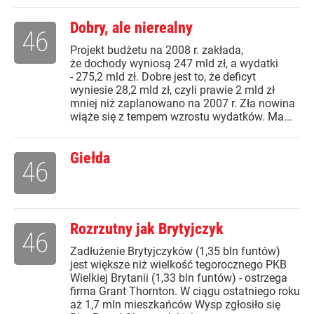
Dobry, ale nierealny
46
Projekt budżetu na 2008 r. zakłada,
że dochody wyniosą 247 mld zł, a wydatki
- 275,2 mld zł. Dobre jest to, że deficyt
wyniesie 28,2 mld zł, czyli prawie 2 mld zł
mniej niż zaplanowano na 2007 r. Zła nowina
wiąże się z tempem wzrostu wydatków. Ma...
Giełda
46
Rozrzutny jak Brytyjczyk
46
Zadłużenie Brytyjczyków (1,35 bln funtów)
jest większe niż wielkość tegorocznego PKB
Wielkiej Brytanii (1,33 bln funtów) - ostrzega
firma Grant Thornton. W ciągu ostatniego roku
aż 1,7 mln mieszkańców Wysp zgłosiło się