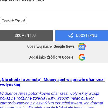
Tygodnik Wprost
SKOMENTUJ
UDOSTĘPNIJ
Obserwuj nas
w
Google News
Dodaj jako
źródło w Google
„Nie chodzi o zemstę”. Mocny apel w sprawie ofiar rzezi
wołyńskiej
W Buenos Aires potomkowie ofiar rzezi wołyńskiej wciąż
pokazują rodzinne zdjęcia i listy, wspominając bliskich
zamordowanych z niezwykłym okrucieństwem. Ich dramat
przypomina, że dla wielu rodzin Wołyń nie jest historią