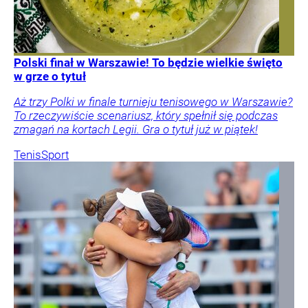
Polski finał w Warszawie! To będzie wielkie święto
w grze o tytuł
Aż trzy Polki w finale turnieju tenisowego w Warszawie?
To rzeczywiście scenariusz, który spełnił się podczas
zmagań na kortach Legii. Gra o tytuł już w piątek!
Tenis
Sport