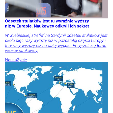
Odsetek stulatków jest tu wyraźnie wyższy
niż w Europie. Naukowcy odkryli ich sekret
W „niebieskiej strefie” na Sardynii odsetek stulatków jest
około pięć razy wyższy niż w pozostałej części Europy i
trzy razy wyższy niż na całej wyspie. Przyjrzeli się temu
włoscy naukowcy.
Nauka
Życie