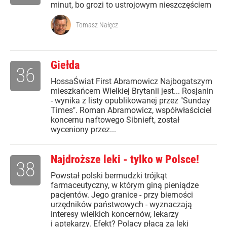
minut, bo grozi to ustrojowym nieszczęściem
Tomasz Nałęcz
Giełda
36
HossaŚwiat First Abramowicz Najbogatszym
mieszkańcem Wielkiej Brytanii jest... Rosjanin
- wynika z listy opublikowanej przez "Sunday
Times". Roman Abramowicz, współwłaściciel
koncernu naftowego Sibnieft, został
wyceniony przez...
Najdroższe leki - tylko w Polsce!
38
Powstał polski bermudzki trójkąt
farmaceutyczny, w którym giną pieniądze
pacjentów. Jego granice - przy bierności
urzędników państwowych - wyznaczają
interesy wielkich koncernów, lekarzy
i aptekarzy. Efekt? Polacy płacą za leki