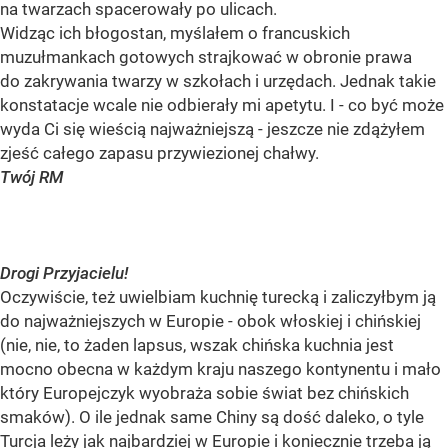
na twarzach spacerowały po ulicach.
Widząc ich błogostan, myślałem o francuskich
muzułmankach gotowych strajkować w obronie prawa
do zakrywania twarzy w szkołach i urzędach. Jednak takie
konstatacje wcale nie odbierały mi apetytu. I - co być może
wyda Ci się wieścią najważniejszą - jeszcze nie zdążyłem
zjeść całego zapasu przywiezionej chałwy.
Twój RM
Drogi Przyjacielu!
Oczywiście, też uwielbiam kuchnię turecką i zaliczyłbym ją
do najważniejszych w Europie - obok włoskiej i chińskiej
(nie, nie, to żaden lapsus, wszak chińska kuchnia jest
mocno obecna w każdym kraju naszego kontynentu i mało
który Europejczyk wyobraża sobie świat bez chińskich
smaków). O ile jednak same Chiny są dość daleko, o tyle
Turcja leży jak najbardziej w Europie i koniecznie trzeba ją