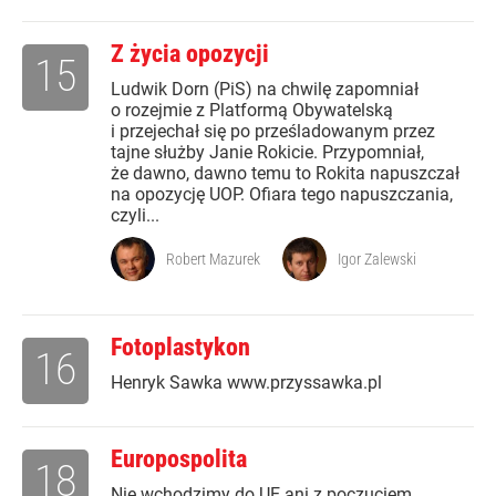
Z życia opozycji
15
Ludwik Dorn (PiS) na chwilę zapomniał
o rozejmie z Platformą Obywatelską
i przejechał się po prześladowanym przez
tajne służby Janie Rokicie. Przypomniał,
że dawno, dawno temu to Rokita napuszczał
na opozycję UOP. Ofiara tego napuszczania,
czyli...
Robert Mazurek
Igor Zalewski
Fotoplastykon
16
Henryk Sawka www.przyssawka.pl
Europospolita
18
Nie wchodzimy do UE ani z poczuciem