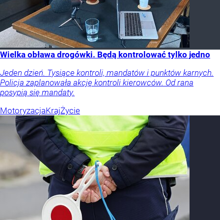
Wielka obława drogówki. Będą kontrolować tylko jedno
Jeden dzień. Tysiące kontroli, mandatów i punktów karnych.
Policja zaplanowała akcję kontroli kierowców. Od rana
posypią się mandaty.
Motoryzacja
Kraj
Życie