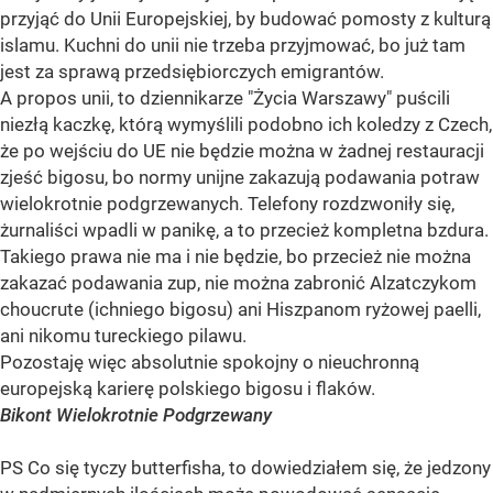
przyjąć do Unii Europejskiej, by budować pomosty z kulturą
islamu. Kuchni do unii nie trzeba przyjmować, bo już tam
jest za sprawą przedsiębiorczych emigrantów.
A propos unii, to dziennikarze "Życia Warszawy" puścili
niezłą kaczkę, którą wymyślili podobno ich koledzy z Czech,
że po wejściu do UE nie będzie można w żadnej restauracji
zjeść bigosu, bo normy unijne zakazują podawania potraw
wielokrotnie podgrzewanych. Telefony rozdzwoniły się,
żurnaliści wpadli w panikę, a to przecież kompletna bzdura.
Takiego prawa nie ma i nie będzie, bo przecież nie można
zakazać podawania zup, nie można zabronić Alzatczykom
choucrute (ichniego bigosu) ani Hiszpanom ryżowej paelli,
ani nikomu tureckiego pilawu.
Pozostaję więc absolutnie spokojny o nieuchronną
europejską karierę polskiego bigosu i flaków.
Bikont Wielokrotnie Podgrzewany
PS Co się tyczy butterfisha, to dowiedziałem się, że jedzony