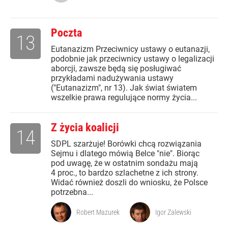
Poczta
13
Eutanazizm Przeciwnicy ustawy o eutanazji,
podobnie jak przeciwnicy ustawy o legalizacji
aborcji, zawsze będą się posługiwać
przykładami nadużywania ustawy
("Eutanazizm", nr 13). Jak świat światem
wszelkie prawa regulujące normy życia...
Z życia koalicji
14
SDPL szarżuje! Borówki chcą rozwiązania
Sejmu i dlatego mówią Belce "nie". Biorąc
pod uwagę, że w ostatnim sondażu mają
4 proc., to bardzo szlachetne z ich strony.
Widać również doszli do wniosku, że Polsce
potrzebna...
Robert Mazurek
Igor Zalewski