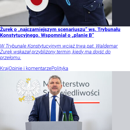
Żurek o „najczarniejszym scenariuszu” ws. Trybunału
Konstytucyjnego. Wspomniał o „planie B”
W Trybunale Konstytucyjnym wciąż trwa pat. Waldemar
Żurek wskazał przybliżony termin, kiedy ma dojść do
przełomu.
Kraj
Opinie i komentarze
Polityka