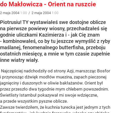
do Makłowicza - Orient na ruszcie
2
maja
2004
1:00
/
2
maja
2004
1:00
Piotrusiu! TY wystawiałeś swe dostojne oblicze
na pierwsze powiewy wiosny, przechadzałeś się
godnie uliczkami Kazimierza i - jak Cię znam
- kombinowałeś, co by tu jeszcze wymyślić z ryby
maślanej, fenomenalnego butterfisha, przeboju
ostatnich miesięcy, a mnie w tym czasie zupełnie
inne wiatry wiały.
Najczęściej nadchodziły od strony Azji, marszcząc Bosfor
i przynosząc dźwięk modłów muezina, zapach pieczonej
jagnięciny i duszonych w oliwie bakłażanów. Orient był
przez przeszło dwa tygodnie mym chlebem powszednim.
Świetlisty Istambuł pokazywał mi swoje wdzięczne,
a przede wszystkim pyszne oblicze.
Zawsze twierdziłem, że kuchnia turecka jest jednym z tych