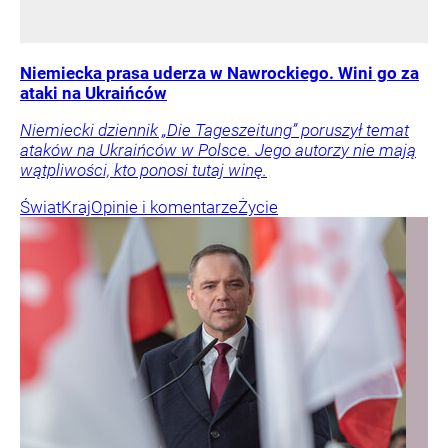
Niemiecka prasa uderza w Nawrockiego. Wini go za
ataki na Ukraińców
Niemiecki dziennik „Die Tageszeitung” poruszył temat
ataków na Ukraińców w Polsce. Jego autorzy nie mają
wątpliwości, kto ponosi tutaj winę.
Świat
Kraj
Opinie i komentarze
Życie