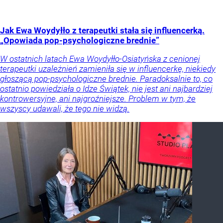
Jak Ewa Woydyłło z terapeutki stała się influencerką.
„Opowiada pop-psychologiczne brednie”
W ostatnich latach Ewa Woydyłło-Osiatyńska z cenionej
terapeutki uzależnień zamieniła się w influencerkę, niekiedy
głoszącą pop-psychologiczne brednie. Paradoksalnie to, co
ostatnio powiedziała o Idze Świątek, nie jest ani najbardziej
kontrowersyjne, ani najgroźniejsze. Problem w tym, że
wszyscy udawali, że tego nie widzą.