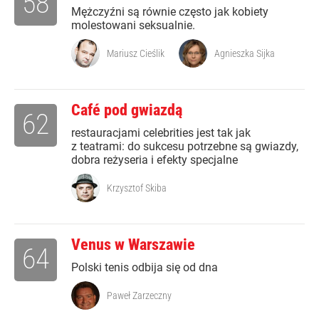
58
Mężczyźni są równie często jak kobiety
molestowani seksualnie.
Mariusz Cieślik
Agnieszka Sijka
Café pod gwiazdą
62
restauracjami celebrities jest tak jak
z teatrami: do sukcesu potrzebne są gwiazdy,
dobra reżyseria i efekty specjalne
Krzysztof Skiba
Venus w Warszawie
64
Polski tenis odbija się od dna
Paweł Zarzeczny