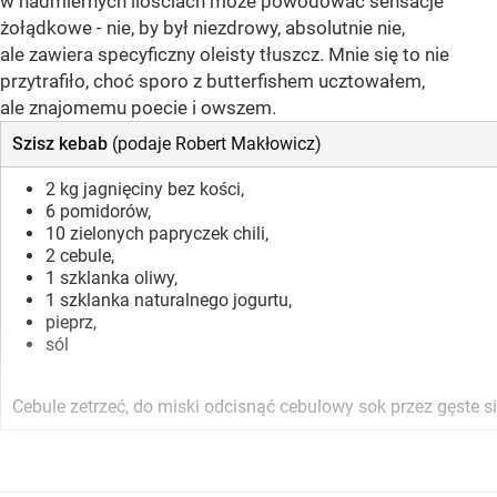
w nadmiernych ilościach może powodować sensacje
żołądkowe - nie, by był niezdrowy, absolutnie nie,
ale zawiera specyficzny oleisty tłuszcz. Mnie się to nie
przytrafiło, choć sporo z butterfishem ucztowałem,
ale znajomemu poecie i owszem.
Szisz kebab
(podaje Robert Makłowicz)
2 kg jagnięciny bez kości,
6 pomidorów,
10 zielonych papryczek chili,
2 cebule,
1 szklanka oliwy,
1 szklanka naturalnego jogurtu,
pieprz,
sól
Cebule zetrzeć, do miski odcisnąć cebulowy sok przez gęste s