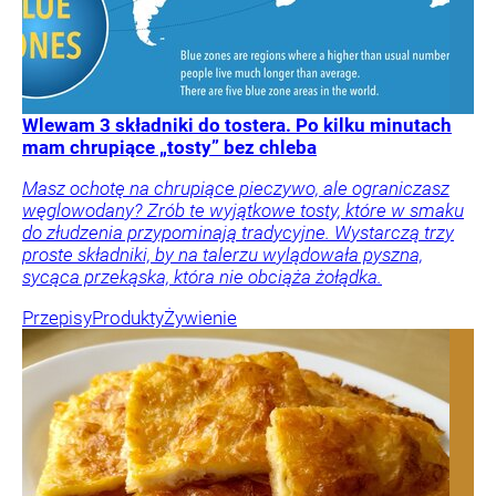
Wlewam 3 składniki do tostera. Po kilku minutach
mam chrupiące „tosty” bez chleba
Masz ochotę na chrupiące pieczywo, ale ograniczasz
węglowodany? Zrób te wyjątkowe tosty, które w smaku
do złudzenia przypominają tradycyjne. Wystarczą trzy
proste składniki, by na talerzu wylądowała pyszna,
sycąca przekąska, która nie obciąża żołądka.
Przepisy
Produkty
Żywienie