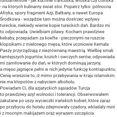
fundamentów - jak kuchnie francuska, włoska czy chińska
- na których kulinarny świat stoi. Popatrz tylko: północna
Afryka, spory fragment Azji, Bałkany, a nawet Europa
Środkowa - wszędzie tam można dostrzec wpływy
tureckie, niekiedy wierne kopie tureckich dań. Bardzo mi
to odpowiada. Uwielbiam pilawy. Kocham prawdziwe
kebaby, przepadam za koefte - pieczonymi na ruszcie
klopsikami z mielonego mięsa, które uczniowie Kemala
Paszy przyrządzają z niezrównaną maestrią. Wielbię smak
tamtejszych jogurtów, kozich i owczych serów, odpowiada
mi zamiłowanie do dań, w których dominują jarzyny,
a mięso jagnięce pełni w nich jedynie funkcję kontrapunktu.
Cenię wreszcie to, iż mimo przebywania w kraju islamskim
nie ma kłopotów z nabyciem alkoholu.
Powiadam Ci, dla azjatyckich sąsiadów Turcja
to prawdziwy azyl wolności i tolerancji. Obserwowałem
zakutane po uszy wycieczki irańskich kobiet, które zaraz
po przybyciu do hotelu zdejmowały czadory, wkładały mini
i z mocnym makijażem oraz wyrazem szczęścia