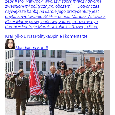
żeby Karol Nawrocki wyciszył spory między dwoma
zwaśnionymi politycznymi obozami. – Dotychczas
największą hańbą na karcie jego prezydentury jest
chyba zawetowanie SAFE – ocenia Mariusz Witczak z
KO. – Mamy głowę państwa, z której możemy być
dumni – kontruje Marek Jakubiak z Rozwoju Plus.
Kraj
Tylko u Nas
Polityka
Opinie i komentarze
Magdalena
Frindt