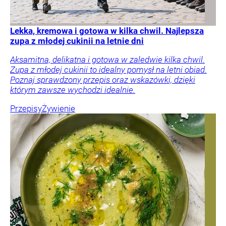
Lekka, kremowa i gotowa w kilka chwil. Najlepsza
zupa z młodej cukinii na letnie dni
Aksamitna, delikatna i gotowa w zaledwie kilka chwil.
Zupa z młodej cukinii to idealny pomysł na letni obiad.
Poznaj sprawdzony przepis oraz wskazówki, dzięki
którym zawsze wychodzi idealnie.
Przepisy
Żywienie