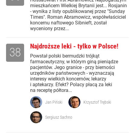
mieszkańcem Wielkiej Brytanii jest... Rosjanin
- wynika z listy opublikowanej przez "Sunday
Times". Roman Abramowicz, współwłaściciel
koncernu naftowego Sibnieft, został
wyceniony przez...
Najdroższe leki - tylko w Polsce!
38
Powstał polski bermudzki trójkąt
farmaceutyczny, w którym giną pieniądze
pacjentów. Jego granice - przy bierności
urzędników państwowych - wyznaczają
interesy wielkich koncernów, lekarzy
i aptekarzy. Efekt? Polacy płacą za leki
na receptę półtora...
Jan Piński
Krzysztof Trębski
Sergiusz Sachno