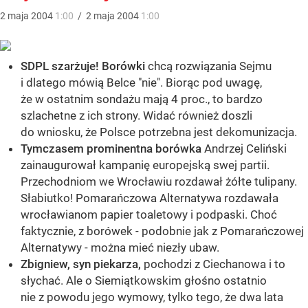
2
maja
2004
1:00
/
2
maja
2004
1:00
SDPL szarżuje! Borówki
chcą rozwiązania Sejmu
i dlatego mówią Belce "nie". Biorąc pod uwagę,
że w ostatnim sondażu mają 4 proc., to bardzo
szlachetne z ich strony. Widać również doszli
do wniosku, że Polsce potrzebna jest dekomunizacja.
Tymczasem prominentna borówka
Andrzej Celiński
zainaugurował kampanię europejską swej partii.
Przechodniom we Wrocławiu rozdawał żółte tulipany.
Słabiutko! Pomarańczowa Alternatywa rozdawała
wrocławianom papier toaletowy i podpaski. Choć
faktycznie, z borówek - podobnie jak z Pomarańczowej
Alternatywy - można mieć niezły ubaw.
Zbigniew, syn piekarza,
pochodzi z Ciechanowa i to
słychać. Ale o Siemiątkowskim głośno ostatnio
nie z powodu jego wymowy, tylko tego, że dwa lata