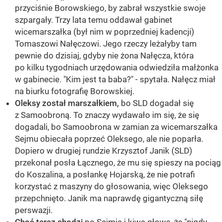
przyciśnie Borowskiego, by zabrał wszystkie swoje
szpargały. Trzy lata temu oddawał gabinet
wicemarszałka (był nim w poprzedniej kadencji)
Tomaszowi Nałęczowi. Jego rzeczy leżałyby tam
pewnie do dzisiaj, gdyby nie żona Nałęcza, która
po kilku tygodniach urzędowania odwiedziła małżonka
w gabinecie. "Kim jest ta baba?" - spytała. Nałęcz miał
na biurku fotografię Borowskiej.
Oleksy został marszałkiem,
bo SLD dogadał się
z Samoobroną. To znaczy wydawało im się, że się
dogadali, bo Samoobrona w zamian za wicemarszałka
Sejmu obiecała poprzeć Oleksego, ale nie poparła.
Dopiero w drugiej rundzie Krzysztof Janik (SLD)
przekonał posła Łącznego, że mu się spieszy na pociąg
do Koszalina, a posłankę Hojarską, że nie potrafi
korzystać z maszyny do głosowania, więc Oleksego
przepchnięto. Janik ma naprawdę gigantyczną siłę
perswazji.