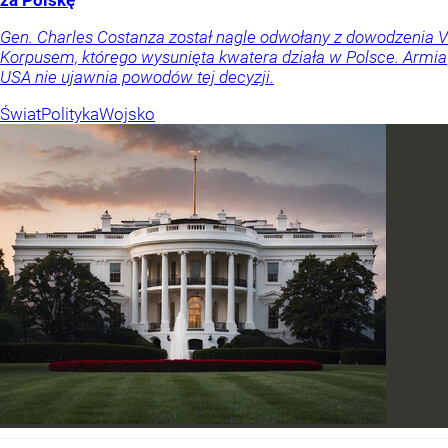
za Polskę
Gen. Charles Costanza został nagle odwołany z dowodzenia V
Korpusem, którego wysunięta kwatera działa w Polsce. Armia
USA nie ujawnia powodów tej decyzji.
Świat
Polityka
Wojsko