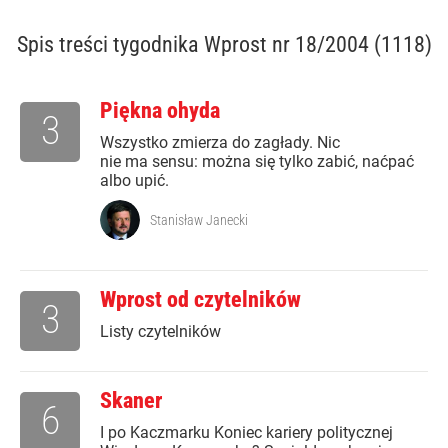
Spis treści
tygodnika Wprost nr 18/2004 (1118)
Piękna ohyda
3
Wszystko zmierza do zagłady. Nic
nie ma sensu: można się tylko zabić, naćpać
albo upić.
Stanisław Janecki
Wprost od czytelników
3
Listy czytelników
Skaner
6
I po Kaczmarku Koniec kariery politycznej