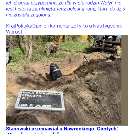
Ich dramat przypomina, że dla wielu rodzin Wołyń nie
jest historią zamkniętą, lecz bolesną raną, która do dziś
nie została zagojona.
Kraj
Polityka
Opinie i komentarze
Tylko u Nas
Tygodnik
Wprost
Stanowski przemawiał u Nawrockiego. Giertych: