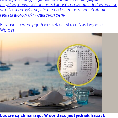
turystów, naiwność ani niezdolność mnożenia i dodawania do
stu. To przemyślana, ale nie do końca uczciwa strategia
restauratorów ukrywających ceny.
Finanse i inwestycje
Podróże
Kraj
Tylko u Nas
Tygodnik
Wprost
Ludzie są źli na rząd. W sondażu jest jednak haczyk