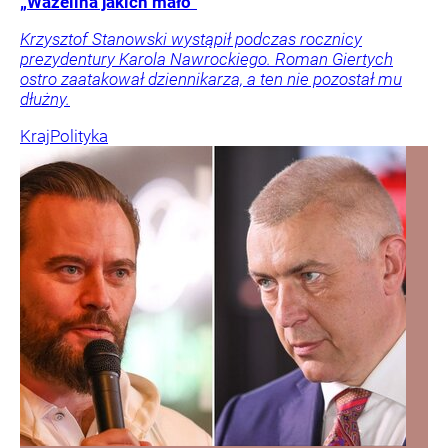
„Wazelina jakich mało”
Krzysztof Stanowski wystąpił podczas rocznicy
prezydentury Karola Nawrockiego. Roman Giertych
ostro zaatakował dziennikarza, a ten nie pozostał mu
dłużny.
Kraj
Polityka