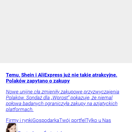
Temu, Shein i AliExpress już nie takie atrakcyjne.
Polaków zapytano o zakupy
Nowe unijne cła zmieniły zakupowe przyzwyczajenia
Polaków. Sondaż dla „Wprost” pokazuje, że niemal
połowa badanych ograniczyła zakupy na azjatyckich
platformach.
Firmy i rynki
Gospodarka
Twój portfel
Tylko u Nas