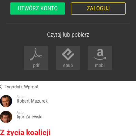
UTWÓRZ KONTO
ZALOGUJ
Czytaj lub pobierz
pdf
epub
mobi
Tygodnik Wprost
Autor:
Robert Mazurek
Autor:
Igor Zalewski
Z życia koalicji