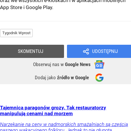
oraz we wszystkich e-kioskach i w aplikacjach mobilnych
App Store
i
Google Play
.
Tygodnik Wprost
SKOMENTUJ
UDOSTĘPNIJ
Obserwuj nas
w
Google News
Dodaj jako
źródło w Google
Tajemnica paragonów grozy. Tak restauratorzy
manipulują cenami nad morzem
Narzekanie na ceny w nadmorskich smażalniach są częścią
naszego wakacyjnego folkloru. Jednak to nie głupota