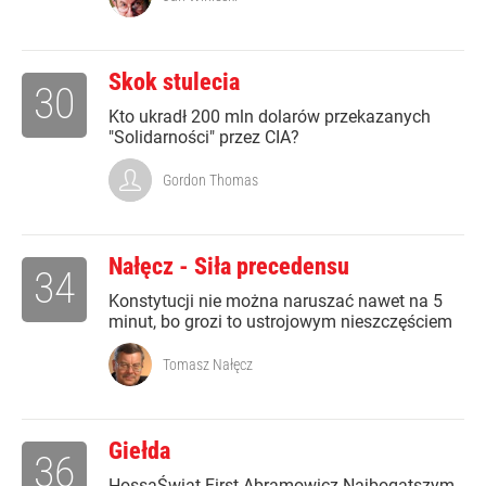
Skok stulecia
30
Kto ukradł 200 mln dolarów przekazanych
"Solidarności" przez CIA?
Gordon Thomas
Nałęcz - Siła precedensu
34
Konstytucji nie można naruszać nawet na 5
minut, bo grozi to ustrojowym nieszczęściem
Tomasz Nałęcz
Giełda
36
HossaŚwiat First Abramowicz Najbogatszym