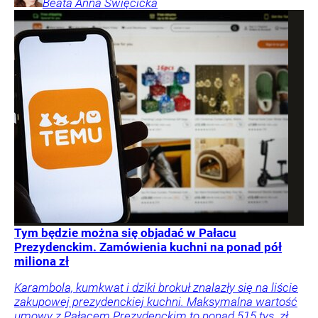
Beata Anna
Święcicka
Tym będzie można się objadać w Pałacu
Prezydenckim. Zamówienia kuchni na ponad pół
miliona zł
Karambola, kumkwat i dziki brokuł znalazły się na liście
zakupowej prezydenckiej kuchni. Maksymalna wartość
umowy z Pałacem Prezydenckim to ponad 515 tys. zł.