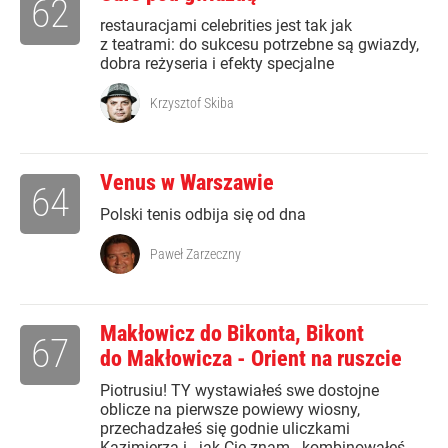
62
restauracjami celebrities jest tak jak
z teatrami: do sukcesu potrzebne są gwiazdy,
dobra reżyseria i efekty specjalne
Krzysztof Skiba
Venus w Warszawie
64
Polski tenis odbija się od dna
Paweł Zarzeczny
Makłowicz do Bikonta, Bikont
67
do Makłowicza - Orient na ruszcie
Piotrusiu! TY wystawiałeś swe dostojne
oblicze na pierwsze powiewy wiosny,
przechadzałeś się godnie uliczkami
Kazimierza i - jak Cię znam - kombinowałeś,