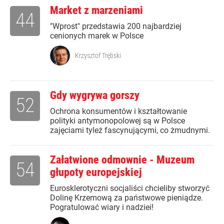
Market z marzeniami
44
"Wprost" przedstawia 200 najbardziej
cenionych marek w Polsce
Krzysztof Trębski
Gdy wygrywa gorszy
52
Ochrona konsumentów i kształtowanie
polityki antymonopolowej są w Polsce
zajęciami tyleż fascynującymi, co żmudnymi.
Załatwione odmownie - Muzeum
54
głupoty europejskiej
Eurosklerotyczni socjaliści chcieliby stworzyć
Dolinę Krzemową za państwowe pieniądze.
Pogratulować wiary i nadziei!