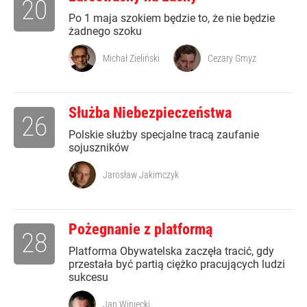
20
Po 1 maja szokiem będzie to, że nie będzie
żadnego szoku
Michał Zieliński
Cezary Gmyz
Służba Niebezpieczeństwa
26
Polskie służby specjalne tracą zaufanie
sojuszników
Jarosław Jakimczyk
Pożegnanie z platformą
28
Platforma Obywatelska zaczęła tracić, gdy
przestała być partią ciężko pracujących ludzi
sukcesu
Jan Winiecki