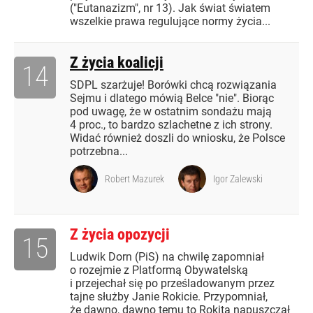
("Eutanazizm", nr 13). Jak świat światem
wszelkie prawa regulujące normy życia...
Z życia koalicji
14
SDPL szarżuje! Borówki chcą rozwiązania
Sejmu i dlatego mówią Belce "nie". Biorąc
pod uwagę, że w ostatnim sondażu mają
4 proc., to bardzo szlachetne z ich strony.
Widać również doszli do wniosku, że Polsce
potrzebna...
Robert Mazurek
Igor Zalewski
Z życia opozycji
15
Ludwik Dorn (PiS) na chwilę zapomniał
o rozejmie z Platformą Obywatelską
i przejechał się po prześladowanym przez
tajne służby Janie Rokicie. Przypomniał,
że dawno, dawno temu to Rokita napuszczał