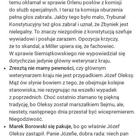
temu okłamał w sprawie Orlenu posłów z komisji
do służb specjalnych. I teraz ta komisja oburzenia
pełna głos zabrała. Jakby tego było mało, Trybunał
Konstytucyjny też głos zabrał i uznał, że Zbyniek jest
nielegalny. To znaczy niezgodnie z konstytucją szefuje
wywiadowi i posłuje zarazem. Opozycja krzyczy,
że to skandal, a Miller upiera się, że fachowiec.
W sprawie Siemiątkowskiego nie wypowiedział się
dotychczas jedynie główny weterynarz kraju.
Zresztą nie mamy pewności,
czy głównym
weterynarzem kraju nie jest przypadkiem Józef Oleksy.
Mąż ów słynie bowiem z tego, że obejmuje kolejne
stanowiska, nie rezygnując na wszelki wypadek
z poprzednich. Choć ostatnio złamano tę piękną
tradycję, bo Oleksy został marszałkiem Sejmu, ale,
niestety, następnego dnia przestał być wicepremierem.
Niegodziwość.
Marek Borowski się pakuje,
bo go właśnie Józef
Oleksy zastąpił. Panie Józefie, dobra rada: niech pan