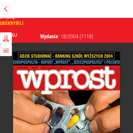
PRZEJDŹ
NA
WPROST
STRONĘ
GŁÓWNĄ
UBSKRYBUJ
Tygodnik Wprost
ZALOGUJ
Wydanie
: 18/2004
(1118)
MENU