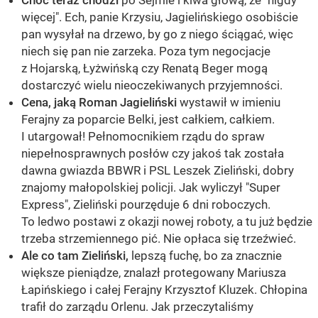
Choć teraz chodzi
po Sejmie i kiwa głową, że "nigdy
więcej". Ech, panie Krzysiu, Jagielińskiego osobiście
pan wysyłał na drzewo, by go z niego ściągać, więc
niech się pan nie zarzeka. Poza tym negocjacje
z Hojarską, Łyżwińską czy Renatą Beger mogą
dostarczyć wielu nieoczekiwanych przyjemności.
Cena, jaką Roman Jagieliński
wystawił w imieniu
Ferajny za poparcie Belki, jest całkiem, całkiem.
I utargował! Pełnomocnikiem rządu do spraw
niepełnosprawnych posłów czy jakoś tak została
dawna gwiazda BBWR i PSL Leszek Zieliński, dobry
znajomy małopolskiej policji. Jak wyliczył "Super
Express", Zieliński pourzęduje 6 dni roboczych.
To ledwo postawi z okazji nowej roboty, a tu już będzie
trzeba strzemiennego pić. Nie opłaca się trzeźwieć.
Ale co tam Zieliński,
lepszą fuchę, bo za znacznie
większe pieniądze, znalazł protegowany Mariusza
Łapińskiego i całej Ferajny Krzysztof Kluzek. Chłopina
trafił do zarządu Orlenu. Jak przeczytaliśmy