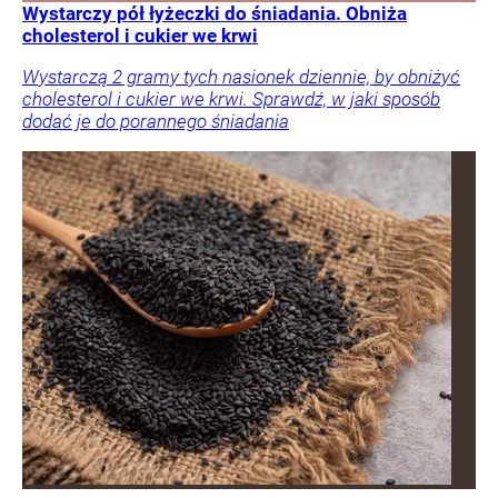
Wystarczy pół łyżeczki do śniadania. Obniża
cholesterol i cukier we krwi
Wystarczą 2 gramy tych nasionek dziennie, by obniżyć
cholesterol i cukier we krwi. Sprawdź, w jaki sposób
dodać je do porannego śniadania