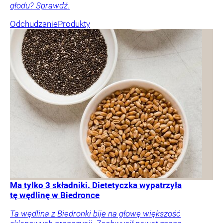
głodu? Sprawdź.
Odchudzanie
Produkty
Ma tylko 3 składniki. Dietetyczka wypatrzyła
tę wędlinę w Biedronce
Ta wędlina z Biedronki bije na głowę większość