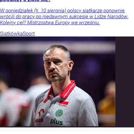
W poniedziałek (tj. 10 sierpnia) polscy siatkarze ponownie
wrócili do pracy po niedawnym sukcesie w Lidze Narodów.
Kolejny cel? Mistrzostwa Europy we wrześniu.
Siatkówka
Sport