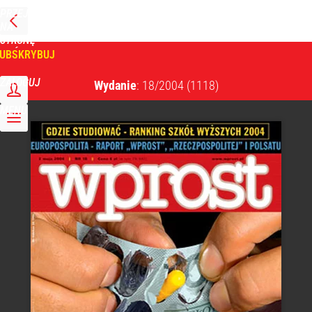
PRZEJDŹ
NA
WPROST
STRONĘ
GŁÓWNĄ
UBSKRYBUJ
Tygodnik Wprost
ZALOGUJ
Wydanie
: 18/2004
(1118)
MENU