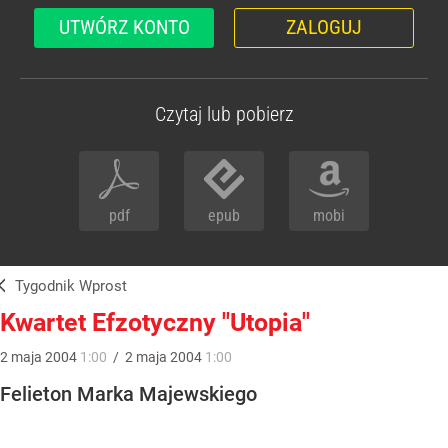
UTWÓRZ KONTO
ZALOGUJ
Czytaj lub pobierz
pdf
epub
mobi
Tygodnik Wprost
Kwartet Efzotyczny "Utopia"
2
maja
2004
1:00
/
2
maja
2004
1:00
Felieton Marka Majewskiego