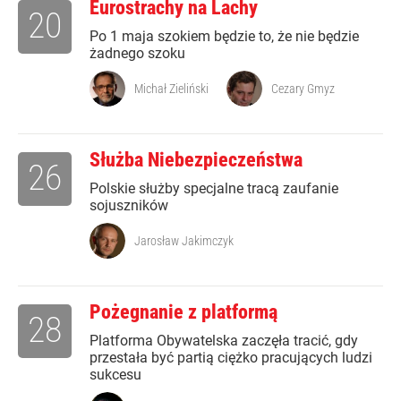
Eurostrachy na Lachy
20
Po 1 maja szokiem będzie to, że nie będzie
żadnego szoku
Michał Zieliński
Cezary Gmyz
Służba Niebezpieczeństwa
26
Polskie służby specjalne tracą zaufanie
sojuszników
Jarosław Jakimczyk
Pożegnanie z platformą
28
Platforma Obywatelska zaczęła tracić, gdy
przestała być partią ciężko pracujących ludzi
sukcesu