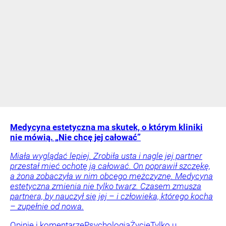
Medycyna estetyczna ma skutek, o którym kliniki
nie mówią. „Nie chcę jej całować”
Miała wyglądać lepiej. Zrobiła usta i nagle jej partner
przestał mieć ochotę ją całować. On poprawił szczękę,
a żona zobaczyła w nim obcego mężczyznę. Medycyna
estetyczna zmienia nie tylko twarz. Czasem zmusza
partnera, by nauczył się jej – i człowieka, którego kocha
– zupełnie od nowa.
Opinie i komentarze
Psychologia
Życie
Tylko u