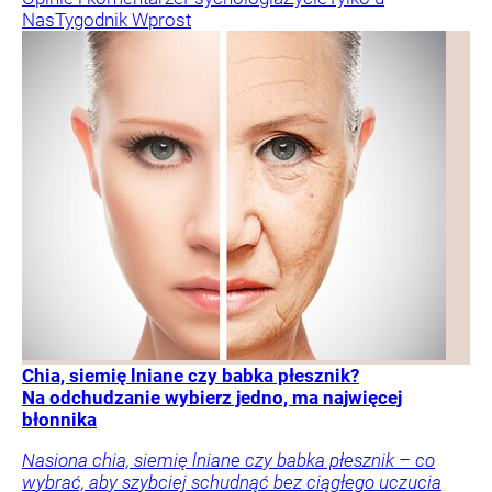
Nas
Tygodnik Wprost
Chia, siemię lniane czy babka płesznik?
Na odchudzanie wybierz jedno, ma najwięcej
błonnika
Nasiona chia, siemię lniane czy babka płesznik – co
wybrać, aby szybciej schudnąć bez ciągłego uczucia