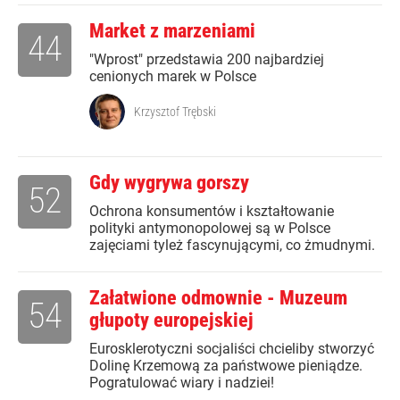
Market z marzeniami
44
"Wprost" przedstawia 200 najbardziej
cenionych marek w Polsce
Krzysztof Trębski
Gdy wygrywa gorszy
52
Ochrona konsumentów i kształtowanie
polityki antymonopolowej są w Polsce
zajęciami tyleż fascynującymi, co żmudnymi.
Załatwione odmownie - Muzeum
54
głupoty europejskiej
Eurosklerotyczni socjaliści chcieliby stworzyć
Dolinę Krzemową za państwowe pieniądze.
Pogratulować wiary i nadziei!