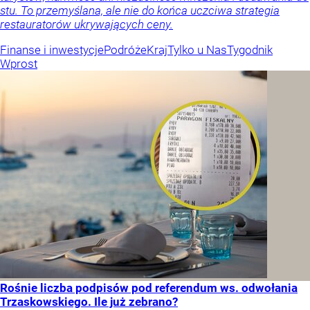
stu. To przemyślana, ale nie do końca uczciwa strategia
restauratorów ukrywających ceny.
Finanse i inwestycje
Podróże
Kraj
Tylko u Nas
Tygodnik
Wprost
Rośnie liczba podpisów pod referendum ws. odwołania
Trzaskowskiego. Ile już zebrano?