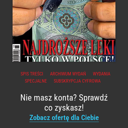
SPIS TREŚCI
ARCHIWUM WYDAŃ
WYDANIA
SPECJALNE
SUBSKRYPCJA CYFROWA
Nie masz konta? Sprawdź
co zyskasz!
Zobacz ofertę dla Ciebie