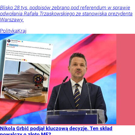
Blisko 28 tys. podpisów zebrano pod referendum w sprawie
odwołania Rafała Trzaskowskiego ze stanowiska prezydenta
Warszawy.
Polityka
Kraj
Nikola Grbić podjął kluczową decyzję. Ten skład
powalczy o złoto ME?