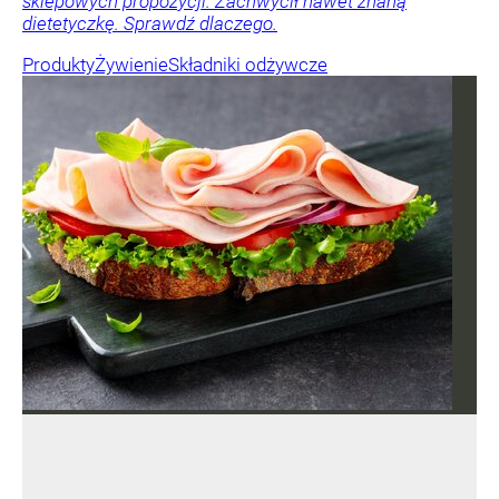
sklepowych propozycji. Zachwycił nawet znaną
dietetyczkę. Sprawdź dlaczego.
Produkty
Żywienie
Składniki odżywcze