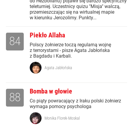
do Hezbollahu) pojawił się bardzo specyficzny
teleturniej. Uczestnicy quizu "Misja" walczą,
przemieszczając się na wirtualnej mapie
w kierunku Jerozolimy. Punkty...
Piekło Allaha
84
Polscy żołnierze toczą regularną wojnę
z terrorystami - pisze Agata Jabłońska
z Bagdadu i Karbali.
Agata Jabłońska
Bomba w głowie
88
Co piąty powracający z Iraku polski żołnierz
wymaga pomocy psychologa
Monika Florek-Moskal