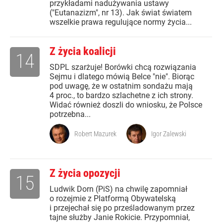
przykładami nadużywania ustawy
("Eutanazizm", nr 13). Jak świat światem
wszelkie prawa regulujące normy życia...
Z życia koalicji
14
SDPL szarżuje! Borówki chcą rozwiązania
Sejmu i dlatego mówią Belce "nie". Biorąc
pod uwagę, że w ostatnim sondażu mają
4 proc., to bardzo szlachetne z ich strony.
Widać również doszli do wniosku, że Polsce
potrzebna...
Robert Mazurek
Igor Zalewski
Z życia opozycji
15
Ludwik Dorn (PiS) na chwilę zapomniał
o rozejmie z Platformą Obywatelską
i przejechał się po prześladowanym przez
tajne służby Janie Rokicie. Przypomniał,