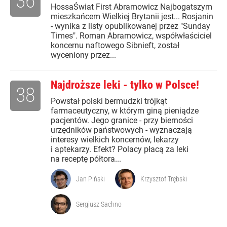
36
HossaŚwiat First Abramowicz Najbogatszym
mieszkańcem Wielkiej Brytanii jest... Rosjanin
- wynika z listy opublikowanej przez "Sunday
Times". Roman Abramowicz, współwłaściciel
koncernu naftowego Sibnieft, został
wyceniony przez...
Najdroższe leki - tylko w Polsce!
38
Powstał polski bermudzki trójkąt
farmaceutyczny, w którym giną pieniądze
pacjentów. Jego granice - przy bierności
urzędników państwowych - wyznaczają
interesy wielkich koncernów, lekarzy
i aptekarzy. Efekt? Polacy płacą za leki
na receptę półtora...
Jan Piński
Krzysztof Trębski
Sergiusz Sachno