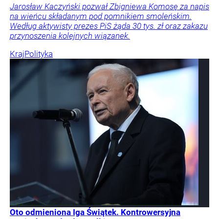
Jarosław Kaczyński pozwał Zbigniewa Komosę za napis
na wieńcu składanym pod pomnikiem smoleńskim.
Według aktywisty prezes PiS żąda 30 tys. zł oraz zakazu
przynoszenia kolejnych wiązanek.
Kraj
Polityka
Oto odmieniona Iga Świątek. Kontrowersyjna