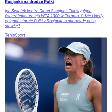
Rosjanka na drodze Polki
Iga Świątek kontra Diana Sznajder. Tak wygląda
ćwierćfinał turnieju WTA 1000 w Toronto. Gdzie i kiedy
oglądać starcie Polki z Rosjanką o naprawdę dużą
stawkę?
Tenis
Sport