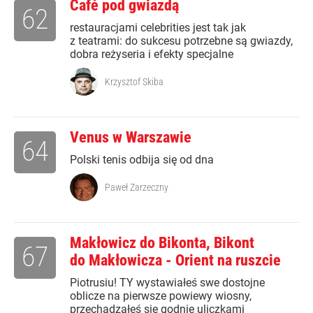
Café pod gwiazdą
62
restauracjami celebrities jest tak jak
z teatrami: do sukcesu potrzebne są gwiazdy,
dobra reżyseria i efekty specjalne
Krzysztof Skiba
Venus w Warszawie
64
Polski tenis odbija się od dna
Paweł Zarzeczny
Makłowicz do Bikonta, Bikont
67
do Makłowicza - Orient na ruszcie
Piotrusiu! TY wystawiałeś swe dostojne
oblicze na pierwsze powiewy wiosny,
przechadzałeś się godnie uliczkami