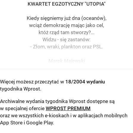
KWARTET EGZOTYCZNY "UTOPIA"
Kiedy sięgniemy już dna (oceanów),
wciąż demokrację mając jako cel,
któż rząd tam stworzy?...
Widzu - się zastanów:
- Złom, wraki, plankton oraz PSL.
Marek Majewski
Więcej możesz przeczytać w
18/2004 wydaniu
tygodnika Wprost
.
Archiwalne wydania tygodnika Wprost dostępne są
w specjalnej ofercie
WPROST PREMIUM
oraz we wszystkich e-kioskach i w aplikacjach mobilnych
App Store
i
Google Play
.