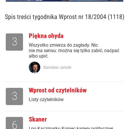
Spis treści
tygodnika Wprost nr 18/2004 (1118)
Piękna ohyda
3
Wszystko zmierza do zagłady. Nic
nie ma sensu: można się tylko zabić, naćpać
albo upić.
Stanisław Janecki
Wprost od czytelników
3
Listy czytelników
Skaner
6
I po Kaczmarku Koniec kariery politycznej