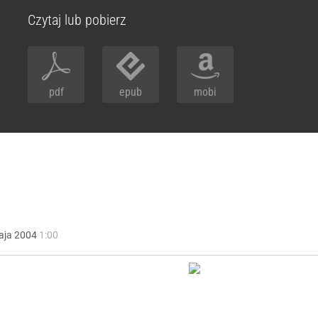
Czytaj lub pobierz
pdf
epub
mobi
aja
2004
1:00