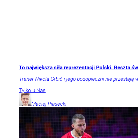
To największa siła reprezentacji Polski. Reszta ś
Trener Nikola Grbić i jego podopieczni nie przestają 
Tylko u Nas
Maciej
Piasecki