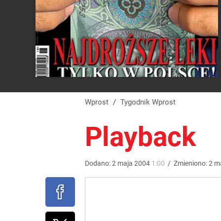
Wprost
/
Tygodnik Wprost
Playback
Dodano:
2
maja
2004
1:00
/
Zmieniono:
2
m