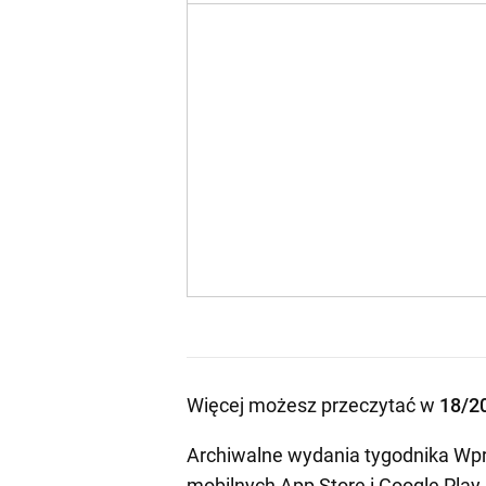
Więcej możesz przeczytać w
18/2
Archiwalne wydania tygodnika Wpr
mobilnych
App Store
i
Google Play
.