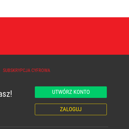
SUBSKRYPCJA CYFROWA
UTWÓRZ KONTO
asz!
ZALOGUJ