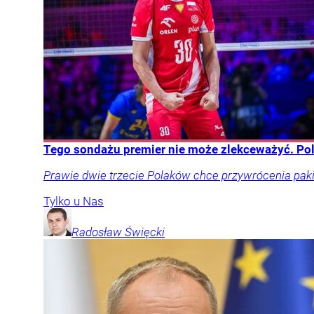
Tego sondażu premier nie może zlekceważyć. Po
Prawie dwie trzecie Polaków chce przywrócenia pakie
Tylko u Nas
Radosław
Święcki