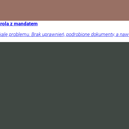
trola z mandatem
skalę problemu. Brak uprawnień, podrobione dokumenty, a na