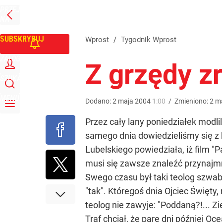
PRZEJDŹ
Udostępnij
0
Skomentuj
NA
WPROST
STRONĘ
GŁÓWNĄ
SUBSKRYBUJ
Wprost
/
Tygodnik Wprost
ZALOGUJ
Z grzędy z
SZUKAJ
MENU
Dodano:
2
maja
2004
1:00
/
Zmieniono:
2
m
Przez cały lany poniedziałek modlil
samego dnia dowiedzieliśmy się z k
Lubelskiego powiedziała, iż film "
musi się zawsze znaleźć przynajm
Swego czasu był taki teolog szwabsk
"tak". Któregoś dnia Ojciec Święty
teolog nie zawyje: "Poddaną?!... Z
Traf chciał, że parę dni później Oc