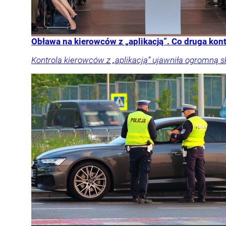
Obława na kierowców z „aplikacją”. Co druga kon
Kontrola kierowców z „aplikacją” ujawniła ogromną 