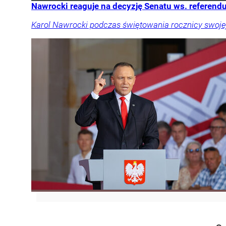
Nawrocki reaguje na decyzję Senatu ws. referendu
Karol Nawrocki podczas świętowania rocznicy swoje