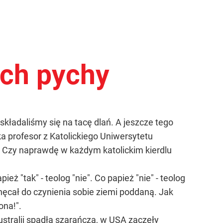
ech pychy
 składaliśmy się na tacę dlań. A jeszcze tego
ka profesor z Katolickiego Uniwersytetu
ek! Czy naprawdę w każdym katolickim kierdlu
ż "tak" - teolog "nie". Co papież "nie" - teolog
chęcał do czynienia sobie ziemi poddaną. Jak
ona!".
Australii spadła szarańcza, w USA zaczęły