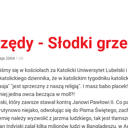
rzędy - Słodki grz
aja
2004
1:00
iśmy się w kościołach za Katolicki Uniwersytet Lubelski i
atolickiego dziennika, że w katolickim tygodniku katolic
Pasja" "jest sprzeczny z naszą religią". I masz babo plac
niej jedna owca becząca w moll?!
i, który zawsze stawał kontrą Janowi Pawłowi II. Co papie
, rutynowo niejako, odwołując się do Pisma Świętego, za
iemię należy wyzwolić z jarzma ludzkiego, tak jest tłamsz
ean Indyjski zalał kilka milionów ludzi w Bangladeszu, w 