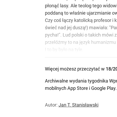
płonąć lasy. Ale teolog tego wido
poddaną to właśnie ujarzmianie owy
Czy coś łączy katolicką profesor i
świeć nad jej duszą!) mawiała: "
pycha!". Lud polski o takich mówi z
przełóżmy to na język humanizmu s
I to by było na tyle.
Więcej możesz przeczytać w
18/2
Archiwalne wydania tygodnika Wpr
mobilnych
App Store
i
Google Play
.
Autor:
Jan T. Stanisławski