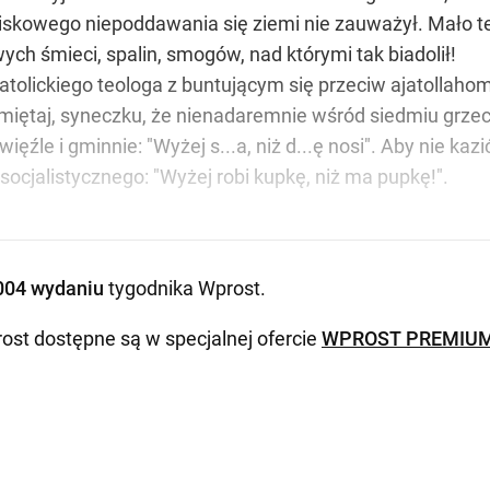
wiskowego niepoddawania się ziemi nie zauważył. Mało te
ch śmieci, spalin, smogów, nad którymi tak biadolił!
 katolickiego teologa z buntującym się przeciw ajatolla
Pamiętaj, syneczku, że nienadaremnie wśród siedmiu grz
więźle i gminnie: "Wyżej s...a, niż d...ę nosi". Aby nie k
ocjalistycznego: "Wyżej robi kupkę, niż ma pupkę!".
004 wydaniu
tygodnika Wprost
.
ost dostępne są w specjalnej ofercie
WPROST PREMIU