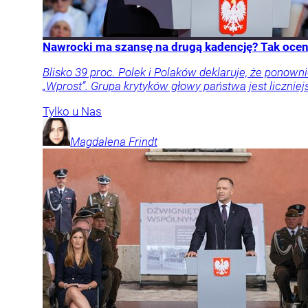
Nawrocki ma szansę na drugą kadencję? Tak oceni
Blisko 39 proc. Polek i Polaków deklaruje, że pon
„Wprost”. Grupa krytyków głowy państwa jest liczniej
Tylko u Nas
Magdalena
Frindt