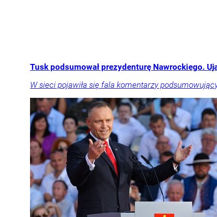
Tusk podsumował prezydenturę Nawrockiego. Ujaw
W sieci pojawiła się fala komentarzy podsumowujący