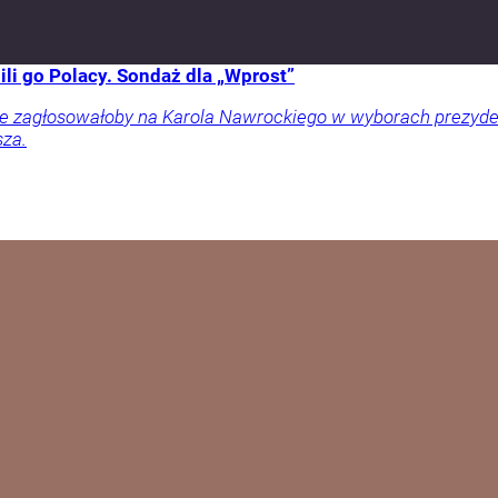
li go Polacy. Sondaż dla „Wprost”
ownie zagłosowałoby na Karola Nawrockiego w wyborach prezy
sza.