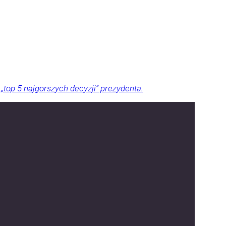
top 5 najgorszych decyzji” prezydenta.