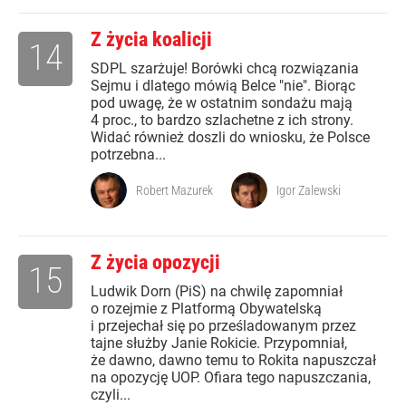
Z życia koalicji
14
SDPL szarżuje! Borówki chcą rozwiązania
Sejmu i dlatego mówią Belce "nie". Biorąc
pod uwagę, że w ostatnim sondażu mają
4 proc., to bardzo szlachetne z ich strony.
Widać również doszli do wniosku, że Polsce
potrzebna...
Robert Mazurek
Igor Zalewski
Z życia opozycji
15
Ludwik Dorn (PiS) na chwilę zapomniał
o rozejmie z Platformą Obywatelską
i przejechał się po prześladowanym przez
tajne służby Janie Rokicie. Przypomniał,
że dawno, dawno temu to Rokita napuszczał
na opozycję UOP. Ofiara tego napuszczania,
czyli...