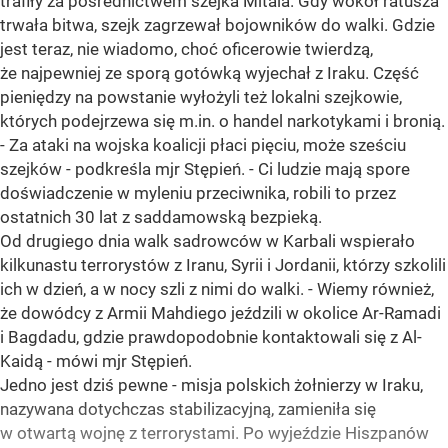
trafiły za pośrednictwem szejka Mitala. Gdy wokół ratusza
trwała bitwa, szejk zagrzewał bojowników do walki. Gdzie
jest teraz, nie wiadomo, choć oficerowie twierdzą,
że najpewniej ze sporą gotówką wyjechał z Iraku. Część
pieniędzy na powstanie wyłożyli też lokalni szejkowie,
których podejrzewa się m.in. o handel narkotykami i bronią.
- Za ataki na wojska koalicji płaci pięciu, może sześciu
szejków - podkreśla mjr Stępień. - Ci ludzie mają spore
doświadczenie w myleniu przeciwnika, robili to przez
ostatnich 30 lat z saddamowską bezpieką.
Od drugiego dnia walk sadrowców w Karbali wspierało
kilkunastu terrorystów z Iranu, Syrii i Jordanii, którzy szkolili
ich w dzień, a w nocy szli z nimi do walki. - Wiemy również,
że dowódcy z Armii Mahdiego jeździli w okolice Ar-Ramadi
i Bagdadu, gdzie prawdopodobnie kontaktowali się z Al-
Kaidą - mówi mjr Stępień.
Jedno jest dziś pewne - misja polskich żołnierzy w Iraku,
nazywana dotychczas stabilizacyjną, zamieniła się
w otwartą wojnę z terrorystami. Po wyjeździe Hiszpanów