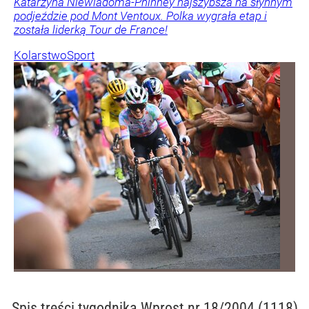
Katarzyna Niewiadoma-Phinney najszybsza na słynnym
podjeździe pod Mont Ventoux. Polka wygrała etap i
została liderką Tour de France!
Kolarstwo
Sport
Spis treści
tygodnika Wprost nr 18/2004 (1118)