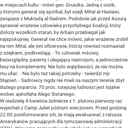
w miejscach kultu - mówi gen. Gruszka. Jedną z osób,
z którymi generał się spotkał, był szejk Mital al-Haslawi,
związany z Muktadą al-Sadrem. Podobnie jak przed Aszurą
sprawiał wrażenie człowieka przychylnego koalicji, który
dołoży wszelkich starań, by Arbain przebiegał jak
najspokojniej. Generał nie chce mówić, jakie wrażenie zrobił
na nim Mital, ale inni oficerowie, którzy również rozmawiali
z szejkiem, podkreślają: - To człowiek mściwy,
bezwzględny, pazerny i ulegający nastrojom, a jednocześnie
łasy na komplementy. Nie było wątpliwości, że nie można
mu ufać. - Nie było też takiej potrzeby - twierdzi mjr
Stępień. - Sadrowcy nigdy nie mieli na naszym terenie zbyt
dużego poparcia. 70 proc. tutejszej ludności jest lojalne
wobec ajatollaha Alego Sistaniego.
W niedzielę 4 kwietnia żołnierze z 1. plutonu pierwszy raz
wyjechali z Camp Juliet późnym wieczorem. Przed godziną
22.00 poinformowano ich, że mają ewakuować z ratusza
Amerykanów pracujących dla tymczasowej administracji