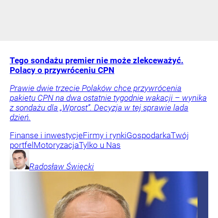
Tego sondażu premier nie może zlekceważyć.
Polacy o przywróceniu CPN
Prawie dwie trzecie Polaków chce przywrócenia
pakietu CPN na dwa ostatnie tygodnie wakacji – wynika
z sondażu dla „Wprost”. Decyzja w tej sprawie lada
dzień.
Finanse i inwestycje
Firmy i rynki
Gospodarka
Twój
portfel
Motoryzacja
Tylko u Nas
Radosław
Święcki