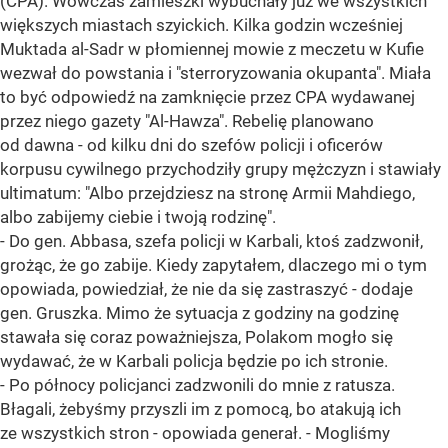
(CPA). Wówczas zamieszki wybuchały już we wszystkich
większych miastach szyickich. Kilka godzin wcześniej
Muktada al-Sadr w płomiennej mowie z meczetu w Kufie
wezwał do powstania i "sterroryzowania okupanta". Miała
to być odpowiedź na zamknięcie przez CPA wydawanej
przez niego gazety "Al-Hawza". Rebelię planowano
od dawna - od kilku dni do szefów policji i oficerów
korpusu cywilnego przychodziły grupy mężczyzn i stawiały
ultimatum: "Albo przejdziesz na stronę Armii Mahdiego,
albo zabijemy ciebie i twoją rodzinę".
- Do gen. Abbasa, szefa policji w Karbali, ktoś zadzwonił,
grożąc, że go zabije. Kiedy zapytałem, dlaczego mi o tym
opowiada, powiedział, że nie da się zastraszyć - dodaje
gen. Gruszka. Mimo że sytuacja z godziny na godzinę
stawała się coraz poważniejsza, Polakom mogło się
wydawać, że w Karbali policja będzie po ich stronie.
- Po północy policjanci zadzwonili do mnie z ratusza.
Błagali, żebyśmy przyszli im z pomocą, bo atakują ich
ze wszystkich stron - opowiada generał. - Mogliśmy