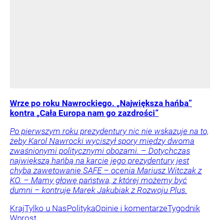
Wrze po roku Nawrockiego. „Największa hańba”
kontra „Cała Europa nam go zazdrości”
Po pierwszym roku prezydentury nic nie wskazuje na to,
żeby Karol Nawrocki wyciszył spory między dwoma
zwaśnionymi politycznymi obozami. – Dotychczas
największą hańbą na karcie jego prezydentury jest
chyba zawetowanie SAFE – ocenia Mariusz Witczak z
KO. – Mamy głowę państwa, z której możemy być
dumni – kontruje Marek Jakubiak z Rozwoju Plus.
Kraj
Tylko u Nas
Polityka
Opinie i komentarze
Tygodnik
Wprost