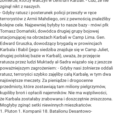
żołnierze, którzy walczyli w centrum Karbali. - Cud, że nie
zginął nikt z naszych.
- Gdyby ratusz i posterunek policji przeszły w ręce
terrorystów z Armii Mahdiego, oni z pewnością znaleźliby
kolejne cele. Najpewniej byłyby to nasze bazy - mówi płk
Tomasz Domański, dowódca drugiej grupy bojowej
stacjonującej na obrzeżach Karbali w Camp Lima. Gen.
Edward Gruszka, dowodzący brygadą w prowincjach
Karbala i Babil (jego siedziba znajduje się w Camp Juliet,
drugiej polskiej bazie w Karbali), uważa, że przejęcie
ratusza przez ludzi Muktady al-Sadra wiązało się z jeszcze
poważniejszym zagrożeniem: - Gdyby nasi żołnierze oddali
ratusz, terroryści szybko zajęliby całą Karbalę, w tym dwa
najświętsze meczety. Za pieniądze i drogocenne
przedmioty, które zostawiają tam miliony pielgrzymów,
kupiliby broń i opłacili najemników. Nie ma wątpliwości,
że Karbala zostałaby zrabowana i doszczętnie zniszczona.
Mogłyby zginąć setki niewinnych mieszkańców.
1. Pluton 1. Kompanii 18. Batalionu Desantowo-