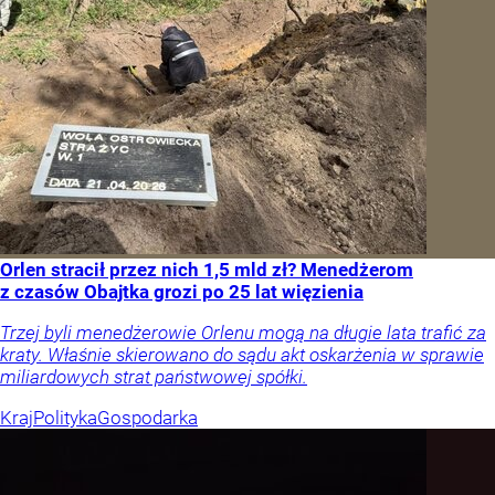
Orlen stracił przez nich 1,5 mld zł? Menedżerom
z czasów Obajtka grozi po 25 lat więzienia
Trzej byli menedżerowie Orlenu mogą na długie lata trafić za
kraty. Właśnie skierowano do sądu akt oskarżenia w sprawie
miliardowych strat państwowej spółki.
Kraj
Polityka
Gospodarka