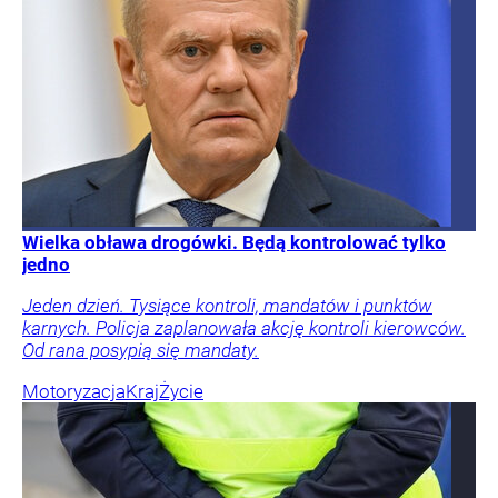
Wielka obława drogówki. Będą kontrolować tylko
jedno
Jeden dzień. Tysiące kontroli, mandatów i punktów
karnych. Policja zaplanowała akcję kontroli kierowców.
Od rana posypią się mandaty.
Motoryzacja
Kraj
Życie