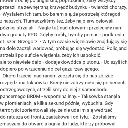
mówił trochę po angielsku, poprosiłem, żeby wszyscy
przeszli na zewnętrzną krawędź budynku - twierdzi chorąży.
- Wysłałem ich tam, bo bałem się, że postrzelą któregoś
z naszych. Tłumaczyliśmy też, żeby najpierw celowali,
później strzelali. - Nagle tuż nad głowami przeleciały nam
dwa granaty RPG. Gdyby trafiły, byłoby po nas - podkreśla
st. szer. Grzegorz. - W tym czasie więźniowie znajdujący się
na dole zaczęli wariować, próbując się wydostać. Policjanci
strzelali po suficie więzienia, żeby ich uspokoić,
ale to niewiele dało - dodaje dowódca plutonu. - Uciszyli ich
dopiero po wrzuceniu do cel gazu łzawiącego.
- Około trzeciej nad ranem zaczęła się do nas zbliżać
rozpędzona taksówka. Kiedy nie zatrzymała się po seriach
ostrzegawczych, strzeliliśmy do niej z samochodu
pancernego BRDM - wspomina inny. - Taksówka stanęła
w płomieniach, a kilka sekund później wybuchła. Gdy
terroryści zorientowali się, że nie uda im się wedrzeć
do ratusza od frontu, zaatakowali od tyłu. - Zostaliśmy
zmuszeni do otwarcia ognia do ludzi, którzy próbowali