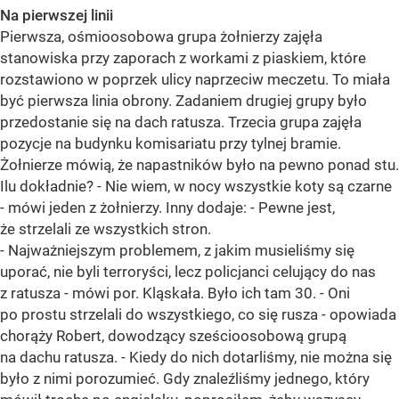
Na pierwszej linii
Pierwsza, ośmioosobowa grupa żołnierzy zajęła
stanowiska przy zaporach z workami z piaskiem, które
rozstawiono w poprzek ulicy naprzeciw meczetu. To miała
być pierwsza linia obrony. Zadaniem drugiej grupy było
przedostanie się na dach ratusza. Trzecia grupa zajęła
pozycje na budynku komisariatu przy tylnej bramie.
Żołnierze mówią, że napastników było na pewno ponad stu.
Ilu dokładnie? - Nie wiem, w nocy wszystkie koty są czarne
- mówi jeden z żołnierzy. Inny dodaje: - Pewne jest,
że strzelali ze wszystkich stron.
- Najważniejszym problemem, z jakim musieliśmy się
uporać, nie byli terroryści, lecz policjanci celujący do nas
z ratusza - mówi por. Kląskała. Było ich tam 30. - Oni
po prostu strzelali do wszystkiego, co się rusza - opowiada
chorąży Robert, dowodzący sześcioosobową grupą
na dachu ratusza. - Kiedy do nich dotarliśmy, nie można się
było z nimi porozumieć. Gdy znaleźliśmy jednego, który