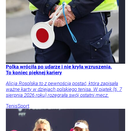
Polka wróciła po udarze i nie kryła wzruszenia.
To koniec pięknej kariery
Alicja Rosolska to z pewnością postać, która zapisała
ważne karty w dziejach polskiego tenisa. W piątek (tj. 7
sierpnia 2026 roku) rozegrała swój ostatni mecz.
Tenis
Sport