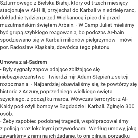
Szturmowego z Bielska Białej, który od trzech miesięcy
stacjonuje w Al-Hilli, przyjechał do Karbali w niedzielę rano,
dokładnie tydzień przed Wielkanocą i pięć dni przed
muzułmańskim świętem Arbain. - W Camp Juliet mieliśmy
być grupą szybkiego reagowania, bo podczas Ar-bain
spodziewano się w Karbali milionów pielgrzymów - mówi
por. Radosław Kląskała, dowódca tego plutonu.
Umowa z al-Sadrem
- Były sygnały zapowiadające zbliżające się
niebezpieczeństwo - twierdzi mjr Adam Stępień z sekcji
rozpoznania. - Najbardziej obawialiśmy się, że powtórzy się
historia z Aszury, poprzedniego wielkiego święta
szyickiego, z początku marca. Wówczas terroryści z Al-
Kaidy podłożyli bomby w Bagdadzie i Karbali. Zginęło 300
osób.
- Żeby zapobiec podobnej tragedii, współpracowaliśmy
z policją oraz lokalnymi przywódcami. Według umowy, jaką
zawarliśmy z nimi na ich żądanie, to oni pilnują porządku