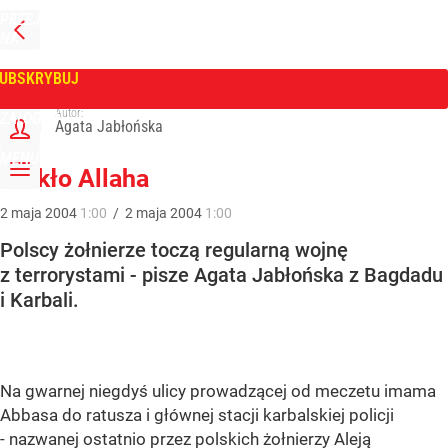
PRZEJDŹ
NA
WPROST
STRONĘ
GŁÓWNĄ
UBSKRYBUJ
Tygodnik Wprost
Autor:
ZALOGUJ
Agata Jabłońska
MENU
Piekło Allaha
2
maja
2004
1:00
/
2
maja
2004
1:00
Polscy żołnierze toczą regularną wojnę
z terrorystami - pisze Agata Jabłońska z Bagdadu
i Karbali.
Na gwarnej niegdyś ulicy prowadzącej od meczetu imama
Abbasa do ratusza i głównej stacji karbalskiej policji
- nazwanej ostatnio przez polskich żołnierzy Aleją