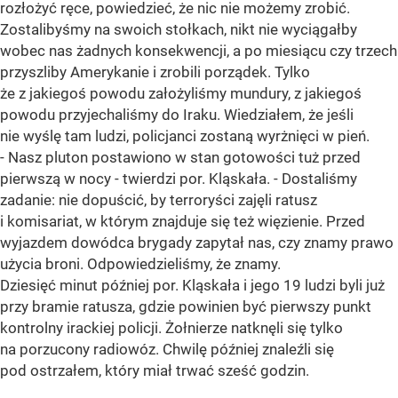
rozłożyć ręce, powiedzieć, że nic nie możemy zrobić.
Zostalibyśmy na swoich stołkach, nikt nie wyciągałby
wobec nas żadnych konsekwencji, a po miesiącu czy trzech
przyszliby Amerykanie i zrobili porządek. Tylko
że z jakiegoś powodu założyliśmy mundury, z jakiegoś
powodu przyjechaliśmy do Iraku. Wiedziałem, że jeśli
nie wyślę tam ludzi, policjanci zostaną wyrżnięci w pień.
- Nasz pluton postawiono w stan gotowości tuż przed
pierwszą w nocy - twierdzi por. Kląskała. - Dostaliśmy
zadanie: nie dopuścić, by terroryści zajęli ratusz
i komisariat, w którym znajduje się też więzienie. Przed
wyjazdem dowódca brygady zapytał nas, czy znamy prawo
użycia broni. Odpowiedzieliśmy, że znamy.
Dziesięć minut później por. Kląskała i jego 19 ludzi byli już
przy bramie ratusza, gdzie powinien być pierwszy punkt
kontrolny irackiej policji. Żołnierze natknęli się tylko
na porzucony radiowóz. Chwilę później znaleźli się
pod ostrzałem, który miał trwać sześć godzin.