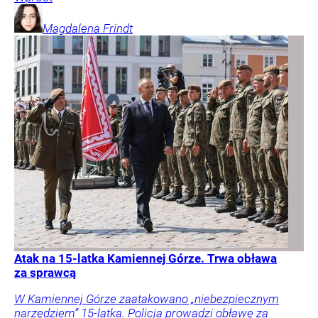
Magdalena
Frindt
Atak na 15-latka Kamiennej Górze. Trwa obława
za sprawcą
W Kamiennej Górze zaatakowano „niebezpiecznym
narzędziem” 15-latka. Policja prowadzi obławę za