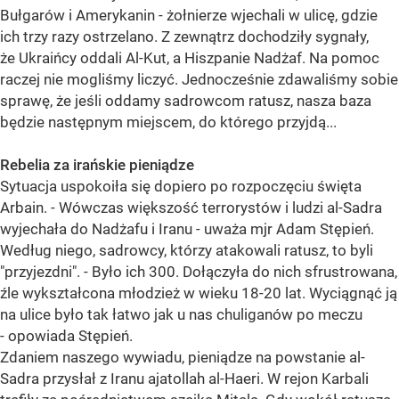
Bułgarów i Amerykanin - żołnierze wjechali w ulicę, gdzie
ich trzy razy ostrzelano. Z zewnątrz dochodziły sygnały,
że Ukraińcy oddali Al-Kut, a Hiszpanie Nadżaf. Na pomoc
raczej nie mogliśmy liczyć. Jednocześnie zdawaliśmy sobie
sprawę, że jeśli oddamy sadrowcom ratusz, nasza baza
będzie następnym miejscem, do którego przyjdą...
Rebelia za irańskie pieniądze
Sytuacja uspokoiła się dopiero po rozpoczęciu święta
Arbain. - Wówczas większość terrorystów i ludzi al-Sadra
wyjechała do Nadżafu i Iranu - uważa mjr Adam Stępień.
Według niego, sadrowcy, którzy atakowali ratusz, to byli
"przyjezdni". - Było ich 300. Dołączyła do nich sfrustrowana,
źle wykształcona młodzież w wieku 18-20 lat. Wyciągnąć ją
na ulice było tak łatwo jak u nas chuliganów po meczu
- opowiada Stępień.
Zdaniem naszego wywiadu, pieniądze na powstanie al-
Sadra przysłał z Iranu ajatollah al-Haeri. W rejon Karbali