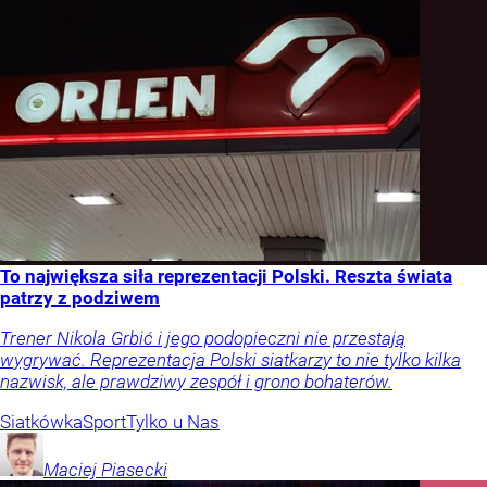
To największa siła reprezentacji Polski. Reszta świata
patrzy z podziwem
Trener Nikola Grbić i jego podopieczni nie przestają
wygrywać. Reprezentacja Polski siatkarzy to nie tylko kilka
nazwisk, ale prawdziwy zespół i grono bohaterów.
Siatkówka
Sport
Tylko u Nas
Maciej
Piasecki