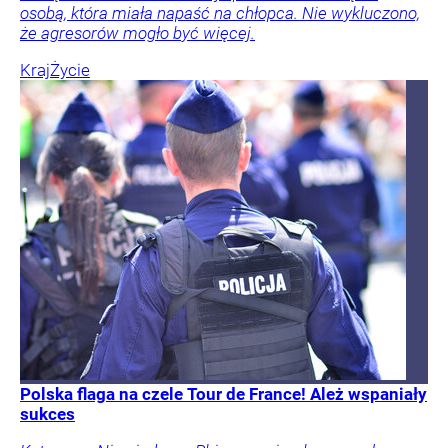
osobą, która miała napaść na chłopca. Nie wykluczono,
że agresorów mogło być więcej.
Kraj
Życie
Polska flaga na czele Tour de France! Ależ wspaniały
sukces