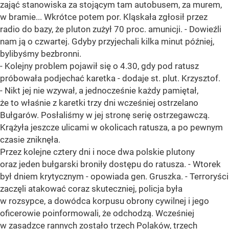
zająć stanowiska za stojącym tam autobusem, za murem,
w bramie... Wkrótce potem por. Kląskała zgłosił przez
radio do bazy, że pluton zużył 70 proc. amunicji. - Dowieźli
nam ją o czwartej. Gdyby przyjechali kilka minut później,
bylibyśmy bezbronni.
- Kolejny problem pojawił się o 4.30, gdy pod ratusz
próbowała podjechać karetka - dodaje st. plut. Krzysztof.
- Nikt jej nie wzywał, a jednocześnie każdy pamiętał,
że to właśnie z karetki trzy dni wcześniej ostrzelano
Bułgarów. Posłaliśmy w jej stronę serię ostrzegawczą.
Krążyła jeszcze ulicami w okolicach ratusza, a po pewnym
czasie zniknęła.
Przez kolejne cztery dni i noce dwa polskie plutony
oraz jeden bułgarski broniły dostępu do ratusza. - Wtorek
był dniem krytycznym - opowiada gen. Gruszka. - Terroryści
zaczęli atakować coraz skuteczniej, policja była
w rozsypce, a dowódca korpusu obrony cywilnej i jego
oficerowie poinformowali, że odchodzą. Wcześniej
w zasadzce rannych zostało trzech Polaków, trzech