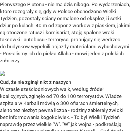
Pierwszego Plutonu - nie ma dziś nikogo. Po wydarzeniach,
które rozegrały się, gdy w Polsce obchodzono Wielki
Tydzień, pozostały ściany osmalone od eksplozji i setki
dziur po kulach. 40 m od zapór z worków z piaskiem, jakimi
są otoczone ratusz i komisariat, stoją spalone wraki
taksówki i autobusu - terroryści próbujący się wedrzeć
do budynków wypełnili pojazdy materiałami wybuchowymi.
- Posłaliśmy ich do piekła Allaha - mówi jeden z polskich
żołnierzy.
Cud, że nie zginął nikt z naszych
W czasie sześciodniowych walk, według źródeł
koalicyjnych, zginęło od 70 do 100 terrorystów. Władze
szpitala w Karbali mówią o 300 ofiarach śmiertelnych,
ale to też niezbyt pewna liczba - rodziny zabierały zwłoki
bez informowania kogokolwiek. - To był Wielki Tydzień
naprawdę przez wielkie "W". "W" jak wojna - podkreślają