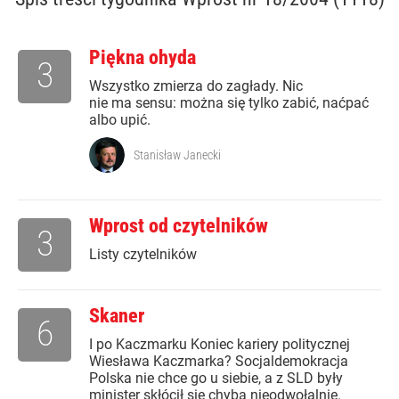
Piękna ohyda
3
Wszystko zmierza do zagłady. Nic
nie ma sensu: można się tylko zabić, naćpać
albo upić.
Stanisław Janecki
Wprost od czytelników
3
Listy czytelników
Skaner
6
I po Kaczmarku Koniec kariery politycznej
Wiesława Kaczmarka? Socjaldemokracja
Polska nie chce go u siebie, a z SLD były
minister skłócił się chyba nieodwołalnie.