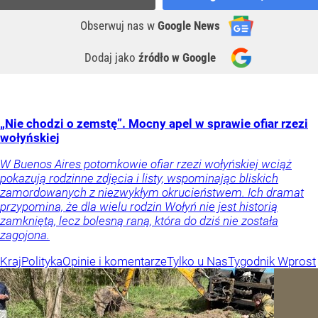
Obserwuj nas
w
Google News
Dodaj jako
źródło w Google
„Nie chodzi o zemstę”. Mocny apel w sprawie ofiar rzezi
wołyńskiej
W Buenos Aires potomkowie ofiar rzezi wołyńskiej wciąż
pokazują rodzinne zdjęcia i listy, wspominając bliskich
zamordowanych z niezwykłym okrucieństwem. Ich dramat
przypomina, że dla wielu rodzin Wołyń nie jest historią
zamkniętą, lecz bolesną raną, która do dziś nie została
zagojona.
Kraj
Polityka
Opinie i komentarze
Tylko u Nas
Tygodnik Wprost