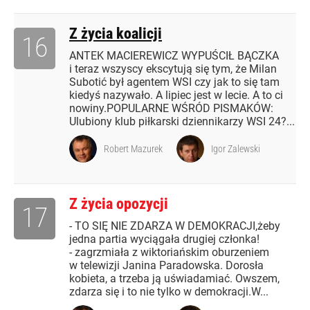
Z życia koalicji
16
ANTEK MACIEREWICZ WYPUŚCIŁ BĄCZKA
i teraz wszyscy ekscytują się tym, że Milan
Subotić był agentem WSI czy jak to się tam
kiedyś nazywało. A lipiec jest w lecie. A to ci
nowiny.POPULARNE WŚRÓD PISMAKÓW:
Ulubiony klub piłkarski dziennikarzy WSI 24?...
Robert Mazurek
Igor Zalewski
Z życia opozycji
17
- TO SIĘ NIE ZDARZA W DEMOKRACJI,żeby
jedna partia wyciągała drugiej członka!
- zagrzmiała z wiktoriańskim oburzeniem
w telewizji Janina Paradowska. Dorosła
kobieta, a trzeba ją uświadamiać. Owszem,
zdarza się i to nie tylko w demokracji.W...