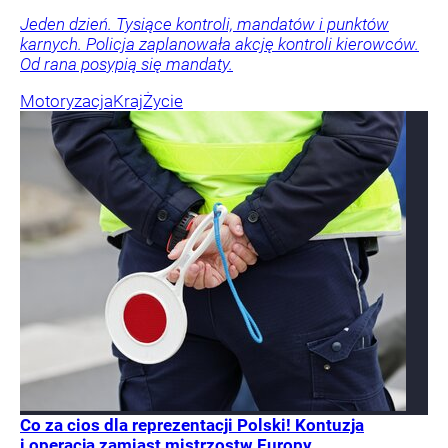
Jeden dzień. Tysiące kontroli, mandatów i punktów
karnych. Policja zaplanowała akcję kontroli kierowców.
Od rana posypią się mandaty.
Motoryzacja
Kraj
Życie
Co za cios dla reprezentacji Polski! Kontuzja
i operacja zamiast mistrzostw Europy