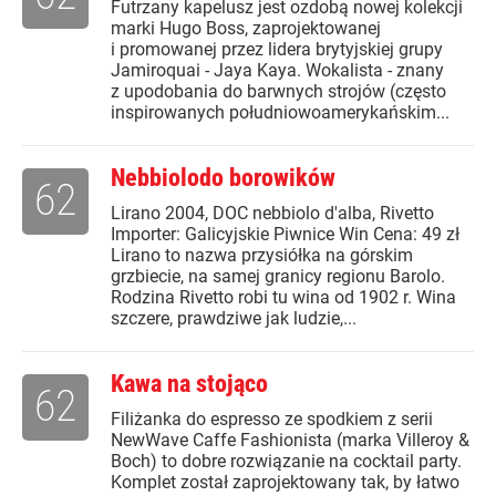
Futrzany kapelusz jest ozdobą nowej kolekcji
marki Hugo Boss, zaprojektowanej
i promowanej przez lidera brytyjskiej grupy
Jamiroquai - Jaya Kaya. Wokalista - znany
z upodobania do barwnych strojów (często
inspirowanych południowoamerykańskim...
Nebbiolodo borowików
62
Lirano 2004, DOC nebbiolo d'alba, Rivetto
Importer: Galicyjskie Piwnice Win Cena: 49 zł
Lirano to nazwa przysiółka na górskim
grzbiecie, na samej granicy regionu Barolo.
Rodzina Rivetto robi tu wina od 1902 r. Wina
szczere, prawdziwe jak ludzie,...
Kawa na stojąco
62
Filiżanka do espresso ze spodkiem z serii
NewWave Caffe Fashionista (marka Villeroy &
Boch) to dobre rozwiązanie na cocktail party.
Komplet został zaprojektowany tak, by łatwo