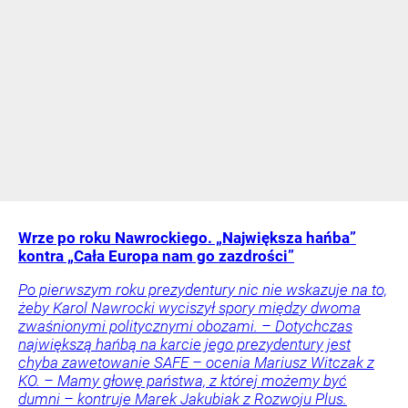
Wrze po roku Nawrockiego. „Największa hańba”
kontra „Cała Europa nam go zazdrości”
Po pierwszym roku prezydentury nic nie wskazuje na to,
żeby Karol Nawrocki wyciszył spory między dwoma
zwaśnionymi politycznymi obozami. – Dotychczas
największą hańbą na karcie jego prezydentury jest
chyba zawetowanie SAFE – ocenia Mariusz Witczak z
KO. – Mamy głowę państwa, z której możemy być
dumni – kontruje Marek Jakubiak z Rozwoju Plus.