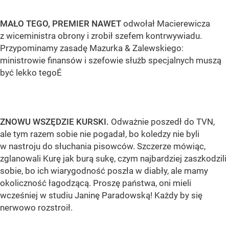
MAŁO TEGO, PREMIER NAWET
odwołał Macierewicza
z wiceministra obrony i zrobił szefem kontrwywiadu.
Przypominamy zasadę Mazurka & Zalewskiego:
ministrowie finansów i szefowie służb specjalnych muszą
być lekko tegoÉ
ZNOWU WSZĘDZIE KURSKI.
Odważnie poszedł do TVN,
ale tym razem sobie nie pogadał, bo koledzy nie byli
w nastroju do słuchania pisowców. Szczerze mówiąc,
zglanowali Kurę jak burą sukę, czym najbardziej zaszkodzili
sobie, bo ich wiarygodność poszła w diabły, ale mamy
okoliczność łagodzącą. Proszę państwa, oni mieli
wcześniej w studiu Janinę Paradowską! Każdy by się
nerwowo rozstroił.