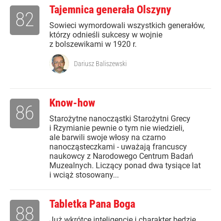
Tajemnica generała Olszyny
82
Sowieci wymordowali wszystkich generałów,
którzy odnieśli sukcesy w wojnie
z bolszewikami w 1920 r.
Dariusz Baliszewski
Know-how
86
Starożytne nanocząstki Starożytni Grecy
i Rzymianie pewnie o tym nie wiedzieli,
ale barwili swoje włosy na czarno
nanocząsteczkami - uważają francuscy
naukowcy z Narodowego Centrum Badań
Muzealnych. Liczący ponad dwa tysiące lat
i wciąż stosowany...
Tabletka Pana Boga
88
Już wkrótce inteligencję i charakter będzie