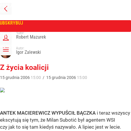
PRZEJDŹ
NA
WPROST
STRONĘ
GŁÓWNĄ
UBSKRYBUJ
Tygodnik Wprost
Autor:
ZALOGUJ
Robert Mazurek
MENU
Autor:
Igor Zalewski
Z życia koalicji
15
grudnia
2006
15:00
/
15
grudnia
2006
15:00
ANTEK MACIEREWICZ WYPUŚCIŁ BĄCZKA
i teraz wszyscy
ekscytują się tym, że Milan Subotić był agentem WSI
czy jak to się tam kiedyś nazywało. A lipiec jest w lecie.