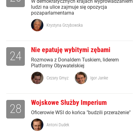
W demokratycznych krajach wyprowadzaniem
ludzi na ulice zajmuje się opozycja
pozaparlamentarna
Krystyna Grzybowska
Nie epatuję wybitymi zębami
24
Rozmowa z Donaldem Tuskiem, liderem
Platformy Obywatelskiej
Cezary Gmyz
Igor Janke
Wojskowe Służby Imperium
28
Oficerowie WSI do końca "budzili przerażenie"
Antoni Dudek