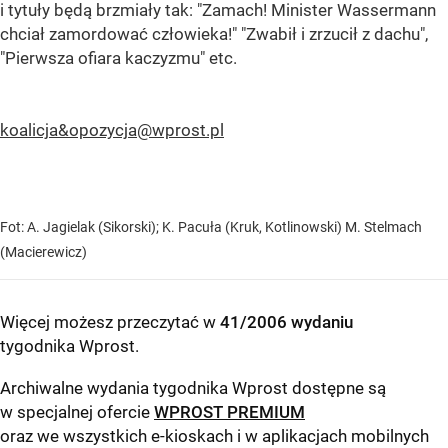
i tytuły będą brzmiały tak: "Zamach! Minister Wassermann
chciał zamordować człowieka!" "Zwabił i zrzucił z dachu",
"Pierwsza ofiara kaczyzmu" etc.
koalicja&
opozycja@wprost.pl
Fot: A. Jagielak (Sikorski); K. Pacuła (Kruk, Kotlinowski) M. Stelmach
(Macierewicz)
Więcej możesz przeczytać w
41/2006 wydaniu
tygodnika Wprost
.
Archiwalne wydania tygodnika Wprost dostępne są
w specjalnej ofercie
WPROST PREMIUM
oraz we wszystkich e-kioskach i w aplikacjach mobilnych