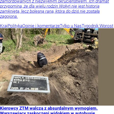
zamordowanych z niezwykłym okrucieństwem. Ich dramat
przypomina, że dla wielu rodzin Wołyń nie jest historią
zamkniętą, lecz bolesną raną, która do dziś nie została
zagojona.
Kraj
Polityka
Opinie i komentarze
Tylko u Nas
Tygodnik Wprost
Kierowcy ZTM walczą z absurdalnym wymogiem.
Warszawiacy zaskoczeni widokiem w autobusie