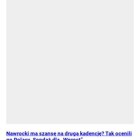
Nawrocki ma szansę na drugą kadencję? Tak ocenili
go Polacy. Sondaż dla „Wprost”