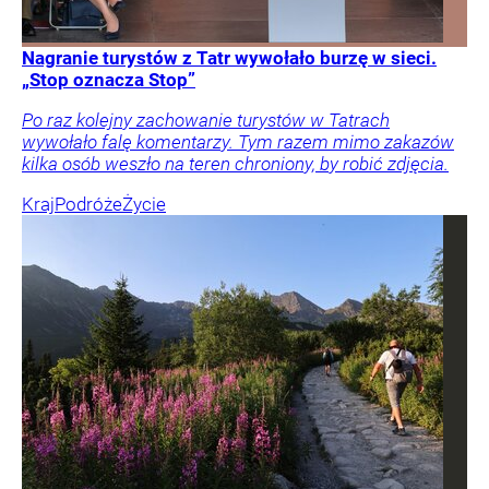
Nagranie turystów z Tatr wywołało burzę w sieci.
„Stop oznacza Stop”
Po raz kolejny zachowanie turystów w Tatrach
wywołało falę komentarzy. Tym razem mimo zakazów
kilka osób weszło na teren chroniony, by robić zdjęcia.
Kraj
Podróże
Życie