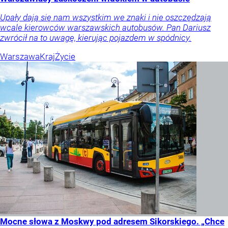
Upały dają się nam wszystkim we znaki i nie oszczędzają
wcale kierowców warszawskich autobusów. Pan Dariusz
zwrócił na to uwagę, kierując pojazdem w spódnicy.
Warszawa
Kraj
Życie
Mocne słowa z Moskwy pod adresem Sikorskiego. „Chce