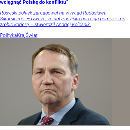
wciągnąć Polskę do konfliktu”
Rosyjski polityk zareagował na wywiad Radosława
Sikorskiego. – Uważa, że antyrosyjska narracja pomoże mu
zrobić karierę – stwierdził Andriej Kolesnik.
Polityka
Kraj
Świat