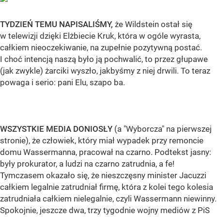
TYDZIEŃ TEMU NAPISALIŚMY,
że Wildstein ostał się
w telewizji dzięki Elżbiecie Kruk, która w ogóle wyrasta,
całkiem nieoczekiwanie, na zupełnie pozytywną postać.
I choć intencją naszą było ją pochwalić, to przez głupawe
(jak zwykle) żarciki wyszło, jakbyśmy z niej drwili. To teraz
powaga i serio: pani Elu, szapo ba.
WSZYSTKIE MEDIA DONIOSŁY
(a "Wyborcza" na pierwszej
stronie), że człowiek, który miał wypadek przy remoncie
domu Wassermanna, pracował na czarno. Podtekst jasny:
były prokurator, a ludzi na czarno zatrudnia, a fe!
Tymczasem okazało się, że nieszczęsny minister Jacuzzi
całkiem legalnie zatrudniał firmę, która z kolei tego kolesia
zatrudniała całkiem nielegalnie, czyli Wassermann niewinny.
Spokojnie, jeszcze dwa, trzy tygodnie wojny mediów z PiS