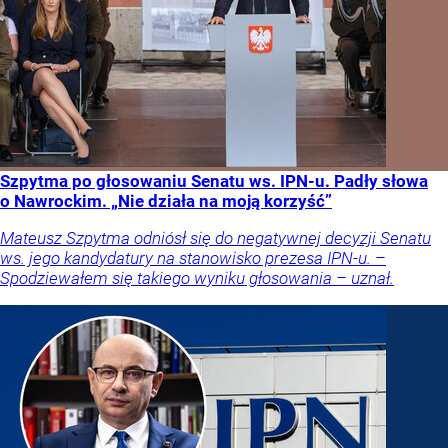
Szpytma po głosowaniu Senatu ws. IPN-u. Padły słowa
o Nawrockim. „Nie działa na moją korzyść”
Mateusz Szpytma odniósł się do negatywnej decyzji Senatu
ws. jego kandydatury na stanowisko prezesa IPN-u. –
Spodziewałem się takiego wyniku głosowania – uznał.