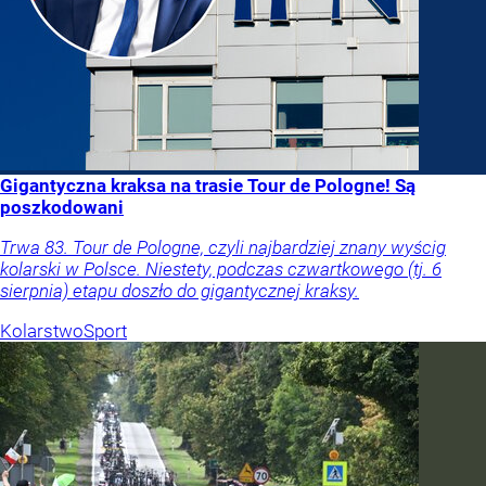
Gigantyczna kraksa na trasie Tour de Pologne! Są
poszkodowani
Trwa 83. Tour de Pologne, czyli najbardziej znany wyścig
kolarski w Polsce. Niestety, podczas czwartkowego (tj. 6
sierpnia) etapu doszło do gigantycznej kraksy.
Kolarstwo
Sport