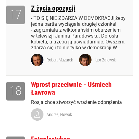
Z życia opozycji
17
- TO SIĘ NIE ZDARZA W DEMOKRACJI,żeby
jedna partia wyciągała drugiej członka!
- zagrzmiała z wiktoriańskim oburzeniem
w telewizji Janina Paradowska. Dorosła
kobieta, a trzeba ją uświadamiać. Owszem,
zdarza się i to nie tylko w demokracji.W...
Robert Mazurek
Igor Zalewski
Wprost przeciwnie - Uśmiech
18
Ławrowa
Rosja chce stworzyć wrażenie odprężenia
Andrzej Nowak