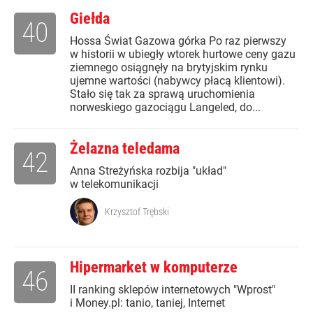
Giełda
40
Hossa Świat Gazowa górka Po raz pierwszy
w historii w ubiegły wtorek hurtowe ceny gazu
ziemnego osiągnęły na brytyjskim rynku
ujemne wartości (nabywcy płacą klientowi).
Stało się tak za sprawą uruchomienia
norweskiego gazociągu Langeled, do...
Żelazna teledama
42
Anna Streżyńska rozbija "układ"
w telekomunikacji
Krzysztof Trębski
Hipermarket w komputerze
46
II ranking sklepów internetowych "Wprost"
i Money.pl: tanio, taniej, Internet