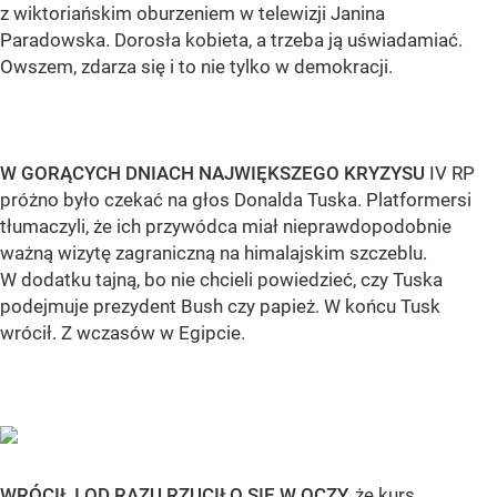
z wiktoriańskim oburzeniem w telewizji Janina
Paradowska. Dorosła kobieta, a trzeba ją uświadamiać.
Owszem, zdarza się i to nie tylko w demokracji.
W GORĄCYCH DNIACH NAJWIĘKSZEGO KRYZYSU
IV RP
próżno było czekać na głos Donalda Tuska. Platformersi
tłumaczyli, że ich przywódca miał nieprawdopodobnie
ważną wizytę zagraniczną na himalajskim szczeblu.
W dodatku tajną, bo nie chcieli powiedzieć, czy Tuska
podejmuje prezydent Bush czy papież. W końcu Tusk
wrócił. Z wczasów w Egipcie.
WRÓCIŁ I OD RAZU RZUCIŁO SIĘ W OCZY,
że kurs