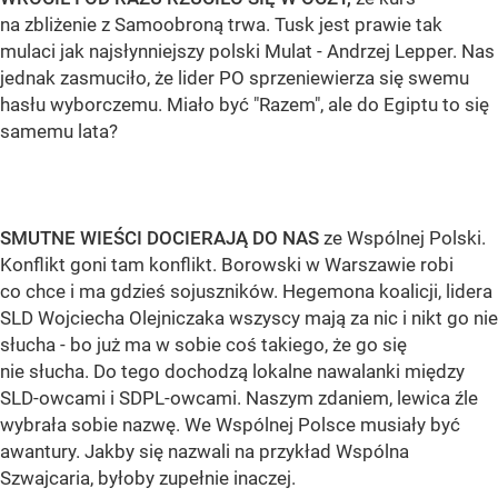
na zbliżenie z Samoobroną trwa. Tusk jest prawie tak
mulaci jak najsłynniejszy polski Mulat - Andrzej Lepper. Nas
jednak zasmuciło, że lider PO sprzeniewierza się swemu
hasłu wyborczemu. Miało być "Razem", ale do Egiptu to się
samemu lata?
SMUTNE WIEŚCI DOCIERAJĄ DO NAS
ze Wspólnej Polski.
Konflikt goni tam konflikt. Borowski w Warszawie robi
co chce i ma gdzieś sojuszników. Hegemona koalicji, lidera
SLD Wojciecha Olejniczaka wszyscy mają za nic i nikt go nie
słucha - bo już ma w sobie coś takiego, że go się
nie słucha. Do tego dochodzą lokalne nawalanki między
SLD-owcami i SDPL-owcami. Naszym zdaniem, lewica źle
wybrała sobie nazwę. We Wspólnej Polsce musiały być
awantury. Jakby się nazwali na przykład Wspólna
Szwajcaria, byłoby zupełnie inaczej.