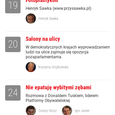
Fotoplastykon
19
Henryk Sawka (www.przyssawka.pl)
Henryk Sawka
Salony na ulicy
20
W demokratycznych krajach wyprowadzaniem
ludzi na ulice zajmuje się opozycja
pozaparlamentarna
Krystyna Grzybowska
Nie epatuję wybitymi zębami
24
Rozmowa z Donaldem Tuskiem, liderem
Platformy Obywatelskiej
Cezary Gmyz
Igor Janke