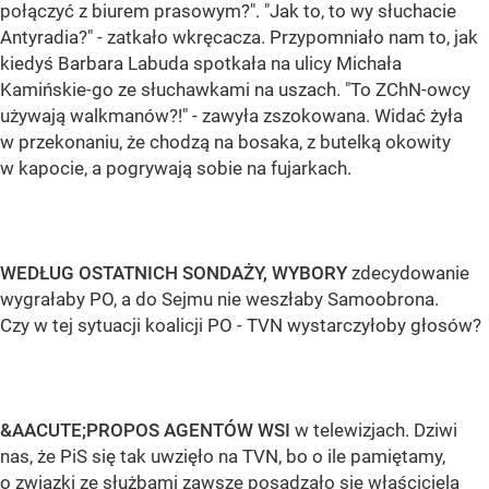
połączyć z biurem prasowym?". "Jak to, to wy słuchacie
Antyradia?" - zatkało wkręcacza. Przypomniało nam to, jak
kiedyś Barbara Labuda spotkała na ulicy Michała
Kamińskie-go ze słuchawkami na uszach. "To ZChN-owcy
używają walkmanów?!" - zawyła zszokowana. Widać żyła
w przekonaniu, że chodzą na bosaka, z butelką okowity
w kapocie, a pogrywają sobie na fujarkach.
WEDŁUG OSTATNICH SONDAŻY, WYBORY
zdecydowanie
wygrałaby PO, a do Sejmu nie weszłaby Samoobrona.
Czy w tej sytuacji koalicji PO - TVN wystarczyłoby głosów?
&AACUTE;PROPOS AGENTÓW WSI
w telewizjach. Dziwi
nas, że PiS się tak uwzięło na TVN, bo o ile pamiętamy,
o związki ze służbami zawsze posądzało się właściciela