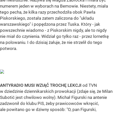
ale niesłusznie. Nazywa się Magda Zabłocka i miała być
numerem jeden w wyborach na Bemowie. Niestety, miała
tego pecha, że kilka razy przechodziła obok Pawła
Piskorskiego, została zatem zaliczona do "układu
warszawskiego" i popędzona przez Tuska. Który - jak
powszechnie wiadomo - z Piskorskim nigdy, ale to nigdy
nie miał do czynienia. Widział go tylko raz - przez lornetkę
na polowaniu. I do dzisiaj żałuje, że nie strzelił do tego
potwora.
ANTYRADIO MUSI WZIĄĆ TROCHĘ LEKCJI
od TVN
w dziedzinie dziennikarskich prowokacji (zdaje się, że Milan
Subotić jest chwilowo wolny). Michał Figurski na antenie
zadzwonił do klubu PiS, żeby prawicowców wkręcić,
ale powitano go w dziwny sposób: "O, pan Figurski,