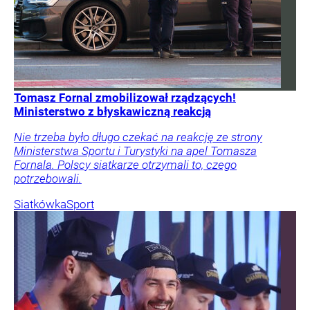
Tomasz Fornal zmobilizował rządzących!
Ministerstwo z błyskawiczną reakcją
Nie trzeba było długo czekać na reakcję ze strony
Ministerstwa Sportu i Turystyki na apel Tomasza
Fornala. Polscy siatkarze otrzymali to, czego
potrzebowali.
Siatkówka
Sport