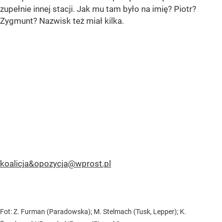
zupełnie innej stacji. Jak mu tam było na imię? Piotr?
Zygmunt? Nazwisk też miał kilka.
koalicja&
opozycja@wprost.pl
Fot: Z. Furman (Paradowska); M. Stelmach (Tusk, Lepper); K.