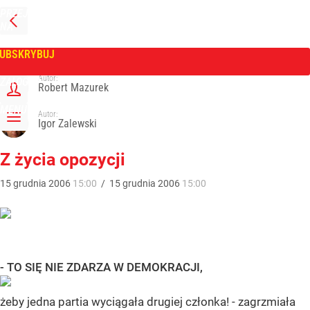
PRZEJDŹ
NA
WPROST
STRONĘ
GŁÓWNĄ
UBSKRYBUJ
Tygodnik Wprost
Autor:
ZALOGUJ
Robert Mazurek
MENU
Autor:
Igor Zalewski
Z życia opozycji
15
grudnia
2006
15:00
/
15
grudnia
2006
15:00
- TO SIĘ NIE ZDARZA W DEMOKRACJI,
żeby jedna partia wyciągała drugiej członka! - zagrzmiała