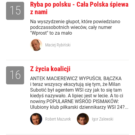
Ryba po polsku - Cała Polska śpiewa
15
z nami
Na wyszydzenie głupot, które powiedziano
podczassobotnich wieców, cały numer
"Wprost" to za mało
Maciej Rybiński
Z życia koalicji
16
ANTEK MACIEREWICZ WYPUŚCIŁ BĄCZKA
i teraz wszyscy ekscytują się tym, że Milan
Subotić był agentem WSI czy jak to się tam
kiedyś nazywało. A lipiec jest w lecie. A to ci
nowiny.POPULARNE WŚRÓD PISMAKÓW:
Ulubiony klub piłkarski dziennikarzy WSI 24?...
Robert Mazurek
Igor Zalewski