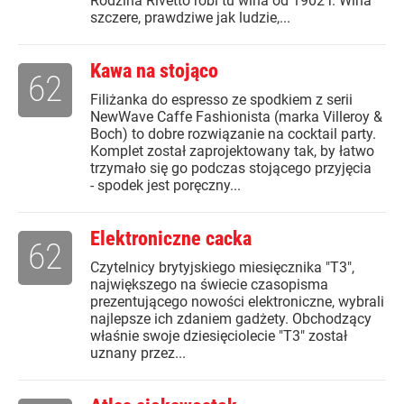
Rodzina Rivetto robi tu wina od 1902 r. Wina
szczere, prawdziwe jak ludzie,...
Kawa na stojąco
62
Filiżanka do espresso ze spodkiem z serii
NewWave Caffe Fashionista (marka Villeroy &
Boch) to dobre rozwiązanie na cocktail party.
Komplet został zaprojektowany tak, by łatwo
trzymało się go podczas stojącego przyjęcia
- spodek jest poręczny...
Elektroniczne cacka
62
Czytelnicy brytyjskiego miesięcznika "T3",
największego na świecie czasopisma
prezentującego nowości elektroniczne, wybrali
najlepsze ich zdaniem gadżety. Obchodzący
właśnie swoje dziesięciolecie "T3" został
uznany przez...