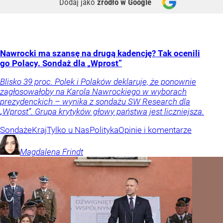
Dodaj jako
źródło w Google
Nawrocki ma szansę na drugą kadencję? Tak ocenili
go Polacy. Sondaż dla „Wprost”
Blisko 39 proc. Polek i Polaków deklaruje, że ponownie
zagłosowałoby na Karola Nawrockiego w wyborach
prezydenckich – wynika z sondażu SW Research dla
„Wprost”. Grupa krytyków głowy państwa jest liczniejsza.
Sondaże
Kraj
Tylko u Nas
Polityka
Opinie i komentarze
Magdalena
Frindt