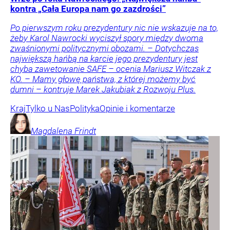
kontra „Cała Europa nam go zazdrości”
Po pierwszym roku prezydentury nic nie wskazuje na to,
żeby Karol Nawrocki wyciszył spory między dwoma
zwaśnionymi politycznymi obozami. – Dotychczas
największą hańbą na karcie jego prezydentury jest
chyba zawetowanie SAFE – ocenia Mariusz Witczak z
KO. – Mamy głowę państwa, z której możemy być
dumni – kontruje Marek Jakubiak z Rozwoju Plus.
Kraj
Tylko u Nas
Polityka
Opinie i komentarze
Magdalena
Frindt