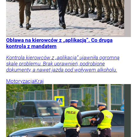
Obława na kierowców z „aplikacją”. Co druga
kontrola z mandatem
Kontrola kierowców z „aplikacją” ujawniła ogromną
skalę problemu. Brak uprawnień, podrobione
dokumenty, a nawet jazda pod wpływem alkoholu.
Motoryzacja
Kraj