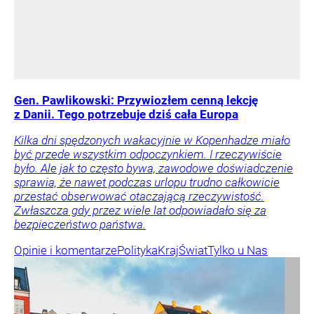
Gen. Pawlikowski: Przywiozłem cenną lekcję
z Danii. Tego potrzebuje dziś cała Europa
Kilka dni spędzonych wakacyjnie w Kopenhadze miało
być przede wszystkim odpoczynkiem. I rzeczywiście
było. Ale jak to często bywa, zawodowe doświadczenie
sprawia, że nawet podczas urlopu trudno całkowicie
przestać obserwować otaczającą rzeczywistość.
Zwłaszcza gdy przez wiele lat odpowiadało się za
bezpieczeństwo państwa.
Opinie i komentarze
Polityka
Kraj
Świat
Tylko u Nas