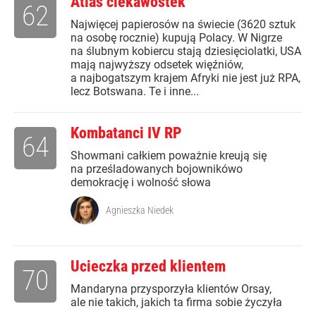
Atlas ciekawostek
62
Najwięcej papierosów na świecie (3620 sztuk
na osobę rocznie) kupują Polacy. W Nigrze
na ślubnym kobiercu stają dziesięciolatki, USA
mają najwyższy odsetek więźniów,
a najbogatszym krajem Afryki nie jest już RPA,
lecz Botswana. Te i inne...
Kombatanci IV RP
64
Showmani całkiem poważnie kreują się
na prześladowanych bojownikówo
demokrację i wolność słowa
Agnieszka Niedek
Ucieczka przed klientem
70
Mandaryna przysporzyła klientów Orsay,
ale nie takich, jakich ta firma sobie życzyła