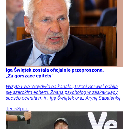
Iga Świątek została oficjalnie przeproszona.
„Za gorszące epitety”
Wizyta Ewa Woydyłło na kanale „Trzeci Serwis” odbiła
się szerokim echem. Znana psycholog w zaskakujący
sposób oceniła m.in. Igę Świątek oraz Arynę Sabalenkę.
Tenis
Sport